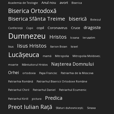
Anul nou
avort
Academia de Teologie
Biserica
Biserica Ortodoxă
Biserica Sfânta Treime
biserică
Botezul
dragoste
copil
Coronavirus
Cruce
Conferință
Copii
Dumnezeu
Hristos
Icoana
Ierusalim
Iisus Hristos
Iisus
Ilarion Boian
Israel
Lucășeuca
mamă
Mitropolia
Mitropolia Moldovei;
Nașterea Domnului
moarte
Mântuitorul Hristos
Orhei
ortodoxia
Papa Francisc
Patriarhia de la Moscova
Patriarhia Română
Patriarhul Bisericii Ortodoxe Române
Patriarhul Chiril
Patriarhul Daniel
Patriarhul Ecumenic
Predica
Patriarhul Kirill
pictura
Preot Iulian Rață
Sfaturi duhovnicești;
Sinaxa