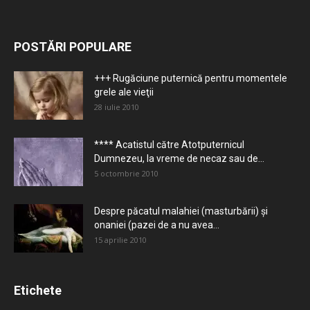
POSTĂRI POPULARE
+++ Rugăciune puternică pentru momentele
grele ale vieţii
28 iulie 2010
**** Acatistul către Atotputernicul
Dumnezeu, la vreme de necaz sau de...
5 octombrie 2010
Despre păcatul malahiei (masturbării) şi
onaniei (pazei de a nu avea...
15 aprilie 2010
Etichete