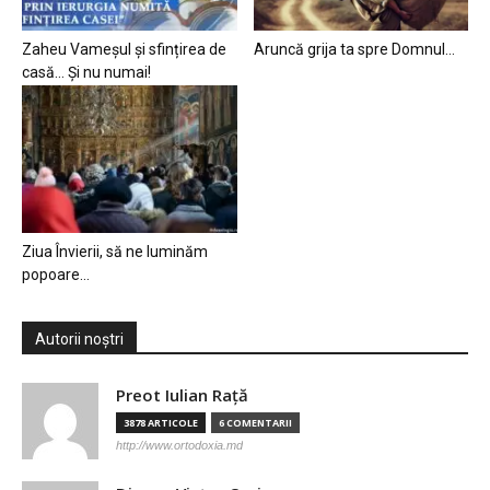
Zaheu Vameșul și sfințirea de
Aruncă grija ta spre Domnul…
casă… Și nu numai!
Ziua Învierii, să ne luminăm
popoare…
Autorii noștri
Preot Iulian Raţă
3878 ARTICOLE
6 COMENTARII
http://www.ortodoxia.md