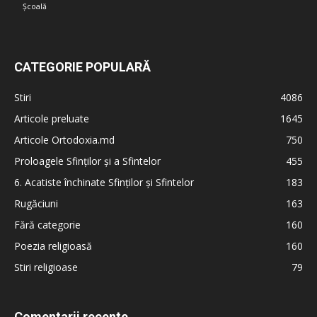
Școală
CATEGORIE POPULARĂ
Stiri
4086
Articole preluate
1645
Articole Ortodoxia.md
750
Proloagele Sfinților și a Sfintelor
455
6. Acatiste închinate Sfinților și Sfintelor
183
Rugăciuni
163
Fără categorie
160
Poezia religioasă
160
Stiri religioase
79
Comentarii recente