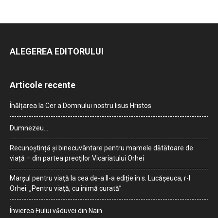
ALEGEREA EDITORULUI
Articole recente
Înălțarea la Cer a Domnului nostru Iisus Hristos
Dumnezeu…
Recunoștință și binecuvântare pentru mamele dătătoare de
viață – din partea preoților Vicariatului Orhei
Marșul pentru viață la cea de-a II-a ediție în s. Lucășeuca, r-l
Orhei: „Pentru viață, cu inimă curată”
Învierea Fiului văduvei din Nain