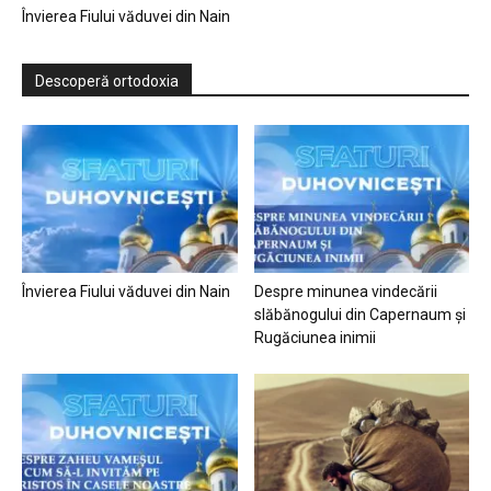
Învierea Fiului văduvei din Nain
Descoperă ortodoxia
Învierea Fiului văduvei din Nain
Despre minunea vindecării
slăbănogului din Capernaum și
Rugăciunea inimii