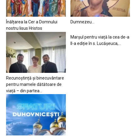
Înălțarea la Cer a Domnului
Dumnezeu…
nostru Iisus Hristos
Marșul pentru viață la cea de-a
II-a ediție în s. Lucășeuca,...
Recunoștință și binecuvântare
pentru mamele dătătoare de
viață – din partea...