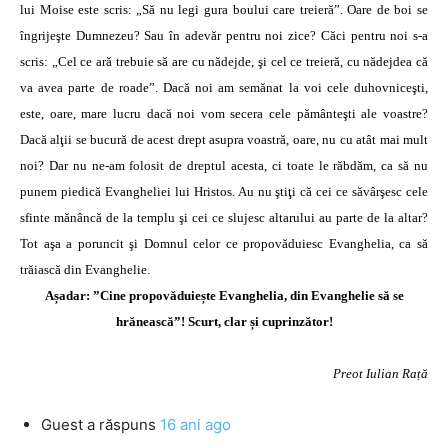
lui Moise este scris: „Să nu legi gura boului care treieră”. Oare de boi se
îngrijeşte Dumnezeu? Sau în adevăr pentru noi zice? Căci pentru noi s-a
scris: „Cel ce ară trebuie să are cu nădejde, şi cel ce treieră, cu nădejdea că
va avea parte de roade”. Dacă noi am semănat la voi cele duhovniceşti,
este, oare, mare lucru dacă noi vom secera cele pământeşti ale voastre?
Dacă alţii se bucură de acest drept asupra voastră, oare, nu cu atât mai mult
noi? Dar nu ne-am folosit de dreptul acesta, ci toate le răbdăm, ca să nu
punem piedică Evangheliei lui Hristos. Au nu ştiţi că cei ce săvârşesc cele
sfinte mănâncă de la templu şi cei ce slujesc altarului au parte de la altar?
Tot aşa a poruncit şi Domnul celor ce propovăduiesc Evanghelia, ca să
trăiască din Evanghelie.
Așadar: ”Cine propovăduiește Evanghelia, din Evanghelie să se
hrănească”! Scurt, clar și cuprinzător!
Preot Iulian Rață
Guest
a răspuns
16 ani ago