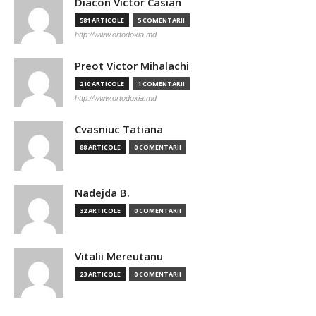
Diacon Victor Casian
581 ARTICOLE
5 COMENTARII
http://www.ortodoxia.md
Preot Victor Mihalachi
210 ARTICOLE
1 COMENTARII
http://www.ortodoxia.md
Cvasniuc Tatiana
88 ARTICOLE
0 COMENTARII
Nadejda B.
32 ARTICOLE
0 COMENTARII
Vitalii Mereutanu
23 ARTICOLE
0 COMENTARII