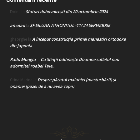
Sfaturi duhovnicești din 20 octombrie 2024
Doina
la
amalad
SF SILUAN ATHONITUL -11/ 24 SEPEMBRIE
la
A început construcţia primei mănăstiri ortodoxe
gheorghe
la
din Japonia
Radu Mungiu
Cu Sfinții odihnește Doamne sufletul nou
la
adormitei roabei Tale…
Despre păcatul malahiei (masturbării) şi
Crina Marina
la
onaniei (pazei de a nu avea copii)