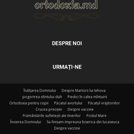
DESPRE NOI
URMAȚI-NE
Înălțarea Domnului
Despre Martorii lui Iehova
pogorirea-sfintului-duh
Piedici în calea mîntuirii
Ortodoxia pentru copii
Păcatul avortului
Păcatul vrăjitoriilor
Crucea preoției
Despre vaccine
Frământările sufletești ale tinerilor
Postul Mare
Învierea Domnului
Sa finisam impreuna biserica din lucaseuca
Despre vaccine