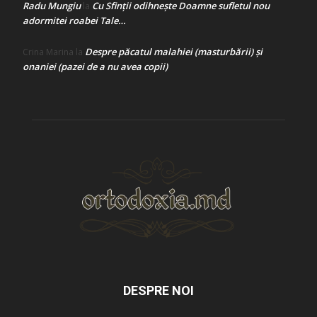
Radu Mungiu
Cu Sfinții odihnește Doamne sufletul nou
la
adormitei roabei Tale…
Despre păcatul malahiei (masturbării) şi
Crina Marina
la
onaniei (pazei de a nu avea copii)
DESPRE NOI