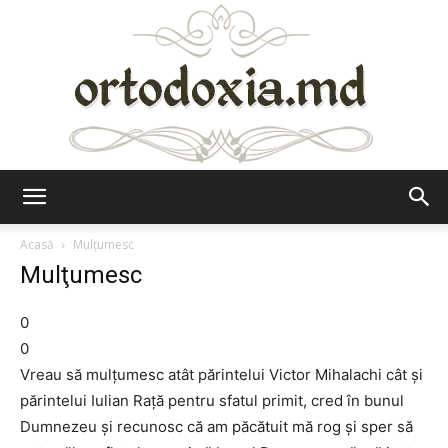
Ortodoxia.md
Acasă
Mulţumesc
Mulţumesc
0
0
Vreau să mulțumesc atât părintelui Victor Mihalachi cât și
părintelui Iulian Rață pentru sfatul primit, cred în bunul
Dumnezeu și recunosc că am păcătuit mă rog și sper să