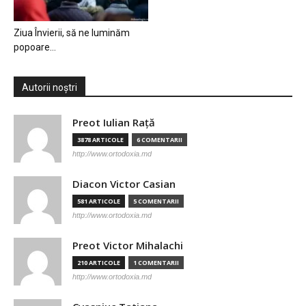
Ziua Învierii, să ne luminăm
popoare…
Autorii noștri
Preot Iulian Raţă
3878 ARTICOLE
6 COMENTARII
http://www.ortodoxia.md
Diacon Victor Casian
581 ARTICOLE
5 COMENTARII
http://www.ortodoxia.md
Preot Victor Mihalachi
210 ARTICOLE
1 COMENTARII
http://www.ortodoxia.md