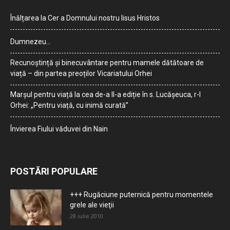
Înălțarea la Cer a Domnului nostru Iisus Hristos
Dumnezeu…
Recunoștință și binecuvântare pentru mamele dătătoare de
viață – din partea preoților Vicariatului Orhei
Marșul pentru viață la cea de-a II-a ediție în s. Lucășeuca, r-l
Orhei: „Pentru viață, cu inimă curată”
Învierea Fiului văduvei din Nain
POSTĂRI POPULARE
+++ Rugăciune puternică pentru momentele
grele ale vieţii
28 iulie 2010