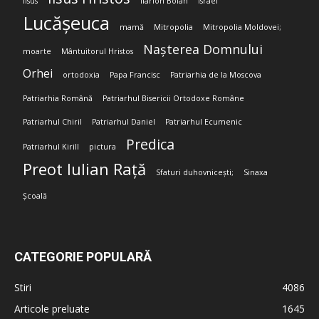
Iisus
Ilarion Boian
Israel
Lucășeuca
mamă
Mitropolia
Mitropolia Moldovei;
Nașterea Domnului
moarte
Mântuitorul Hristos
Orhei
ortodoxia
Papa Francisc
Patriarhia de la Moscova
Patriarhia Română
Patriarhul Bisericii Ortodoxe Române
Patriarhul Chiril
Patriarhul Daniel
Patriarhul Ecumenic
Predica
Patriarhul Kirill
pictura
Preot Iulian Rață
Sfaturi duhovnicești;
Sinaxa
Școală
CATEGORIE POPULARĂ
Stiri
4086
Articole preluate
1645