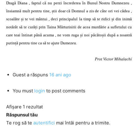
Dragă Diana , faptul că nu perzi încrederea în Bunul Nostru Dumnezeu ,
însiamnă mult pentru tine, știi doar că Domnul a zis de câte ori vei cădea ,
scoalăte și te vei mântui , deci principalul la timp să te ridici și din inimă
notărât să te curăți prin Taina Mărturisirii de acea murdărie a sufletului cu
care teai întinat până acuma , ne vom ruga și noi păcătoșii după a noastră
putință pentru tine ca să te ajute Dumezeu.
Prot Victor Mihalachi
Guest
a răspuns
16 ani ago
You must
login
to post comments
Afișare 1 rezultat
Răspunsul tău
Te rog să te
autentifici
mai întâi pentru a trimite.