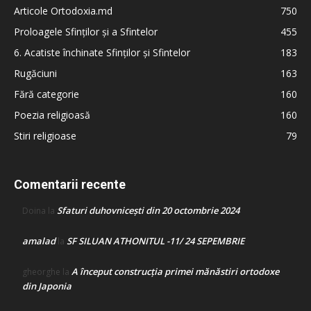
Articole Ortodoxia.md
750
Proloagele Sfinților și a Sfintelor
455
6. Acatiste închinate Sfinților și Sfintelor
183
Rugăciuni
163
Fără categorie
160
Poezia religioasă
160
Stiri religioase
79
Comentarii recente
Sfaturi duhovnicești din 20 octombrie 2024
Doina
la
amalad
SF SILUAN ATHONITUL -11/ 24 SEPEMBRIE
la
A început construcţia primei mănăstiri ortodoxe
gheorghe
la
din Japonia