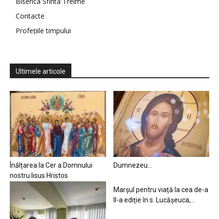
Biserica Sfinta Treime
Contacte
Profețiile timpului
Ultimele articole
Înălțarea la Cer a Domnului
Dumnezeu…
nostru Iisus Hristos
Marșul pentru viață la cea de-a
II-a ediție în s. Lucășeuca,...