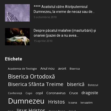
**** Acatistul către Atotputernicul
Dumnezeu, la vreme de necaz sau de...
5 octombrie 2010
Despre păcatul malahiei (masturbării) şi
onaniei (pazei de a nu avea...
15 aprilie 2010
Etichete
Anul nou
avort
Academia de Teologie
Biserica
Biserica Ortodoxă
Biserica Sfânta Treime
biserică
Botezul
dragoste
copil
Coronavirus
Cruce
Conferință
Copii
Dumnezeu
Hristos
Icoana
Ierusalim
Iisus Hristos