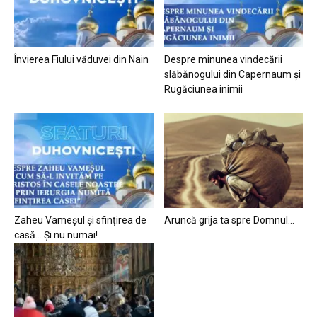
Învierea Fiului văduvei din Nain
Despre minunea vindecării
slăbănogului din Capernaum și
Rugăciunea inimii
Zaheu Vameșul și sfințirea de
Aruncă grija ta spre Domnul…
casă… Și nu numai!