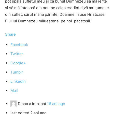
pot spăla sufletul meu și că bunul Dumnezeu să mă ierte
și să mă întoarcă din nou pe calea credinței,vă mulțumesc
din suflet, sărut mâna părinte, Doamne Iisuse Hristoase
Fiul lui Dumnezeu milueștene pe noi păcătoșii.
Share
Facebook
Twitter
Google+
Tumblr
LinkedIn
Mail
Diana
a întrebat
16 ani ago
last edited 2 ani ago