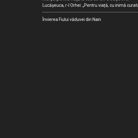
Lucășeuca, r-l Orhei: „Pentru viață, cu inimă curat
Învierea Fiului văduvei din Nain