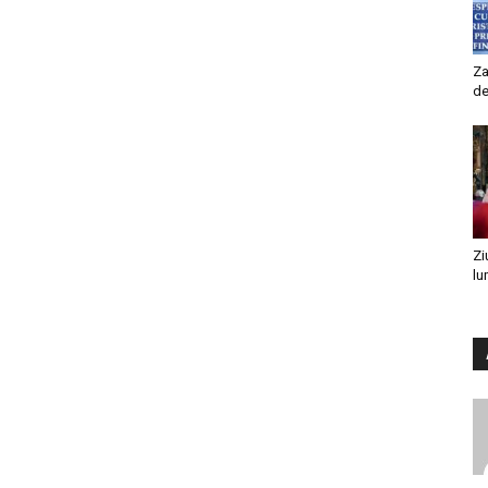
Za
de
Zi
lu