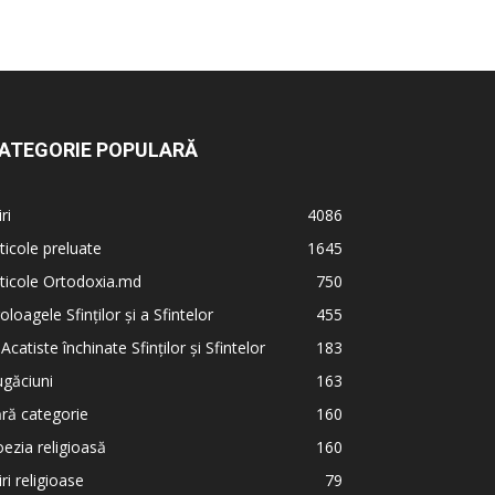
ATEGORIE POPULARĂ
iri
4086
ticole preluate
1645
ticole Ortodoxia.md
750
oloagele Sfinților și a Sfintelor
455
 Acatiste închinate Sfinților și Sfintelor
183
găciuni
163
ră categorie
160
ezia religioasă
160
iri religioase
79