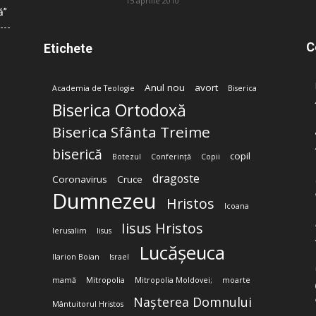
15 aprilie 2010
ă”
C
Etichete
Anul nou
avort
Academia de Teologie
Biserica
Biserica Ortodoxă
Biserica Sfânta Treime
biserică
copil
Botezul
Conferință
Copii
dragoste
Coronavirus
Cruce
Dumnezeu
Hristos
Icoana
Iisus Hristos
Ierusalim
Iisus
Lucășeuca
Ilarion Boian
Israel
mamă
Mitropolia
Mitropolia Moldovei;
moarte
Nașterea Domnului
Mântuitorul Hristos