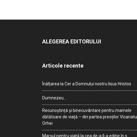
ALEGEREA EDITORULUI
Articole recente
Înălțarea la Cer a Domnului nostru Iisus Hristos
Dumnezeu…
Recunoștință și binecuvântare pentru mamele
dătătoare de viață – din partea preoților Vicariatu
Orhei
Marșul pentru viață la cea de-a II-a ediție în s.