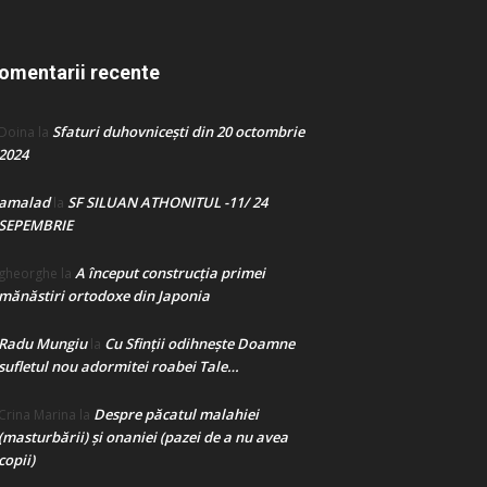
omentarii recente
Sfaturi duhovnicești din 20 octombrie
Doina
la
2024
amalad
SF SILUAN ATHONITUL -11/ 24
la
SEPEMBRIE
A început construcţia primei
gheorghe
la
mănăstiri ortodoxe din Japonia
Radu Mungiu
Cu Sfinții odihnește Doamne
la
sufletul nou adormitei roabei Tale…
Despre păcatul malahiei
Crina Marina
la
(masturbării) şi onaniei (pazei de a nu avea
copii)