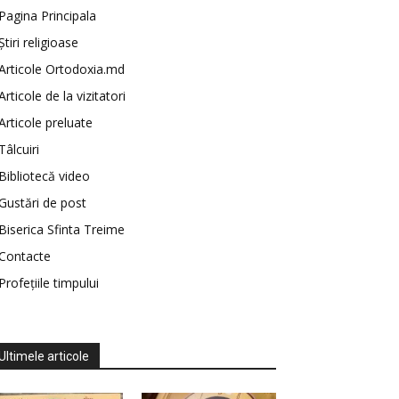
Pagina Principala
Știri religioase
Articole Ortodoxia.md
Articole de la vizitatori
Articole preluate
Tâlcuiri
Bibliotecă video
Gustări de post
Biserica Sfinta Treime
Contacte
Profețiile timpului
Ultimele articole