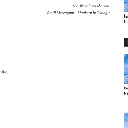
Cu râvnă întru Domnul,
Vitalii Mereuţanu – Magistru în Teologie
În
Na
mite.
În
Na