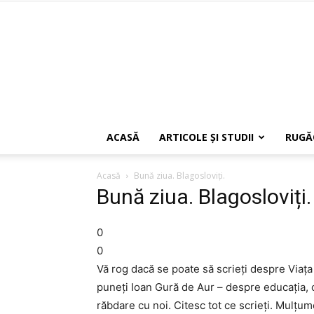
ACASĂ
ARTICOLE ŞI STUDII
RUGĂ
Acasă
Bună ziua. Blagosloviți.
Bună ziua. Blagosloviți.
0
0
Vă rog dacă se poate să scrieți despre Viața 
puneți Ioan Gură de Aur – despre educația, c
răbdare cu noi. Citesc tot ce scrieți. Mulțum