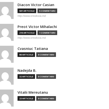
Diacon Victor Casian
581 ARTICOLE
5 COMENTARII
http://www.ortodoxia.md
Preot Victor Mihalachi
210 ARTICOLE
1 COMENTARII
http://www.ortodoxia.md
Cvasniuc Tatiana
88 ARTICOLE
0 COMENTARII
Nadejda B.
32 ARTICOLE
0 COMENTARII
Vitalii Mereutanu
23 ARTICOLE
0 COMENTARII