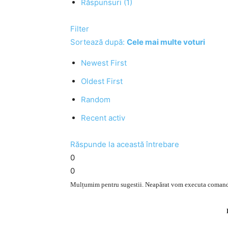
Răspunsuri (1)
Filter
Sortează după:
Cele mai multe voturi
Newest First
Oldest First
Random
Recent activ
Răspunde la această întrebare
0
0
Mulțumim pentru sugestii. Neapărat vom executa comanda, 