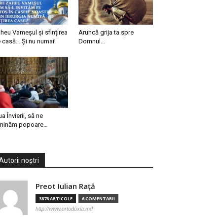
heu Vameșul și sfințirea
Aruncă grija ta spre
 casă… Și nu numai!
Domnul…
ua Învierii, să ne
minăm popoare…
Autorii noștri
Preot Iulian Raţă
3878 ARTICOLE
6 COMENTARII
http://www.ortodoxia.md