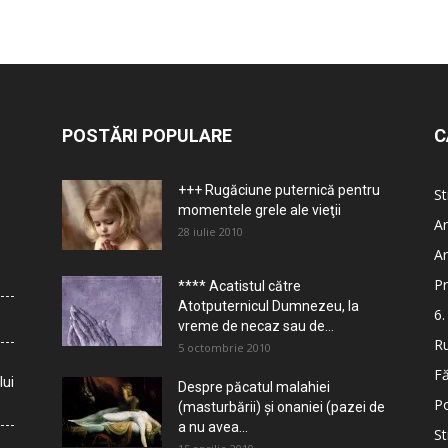
POSTĂRI POPULARE
C
+++ Rugăciune puternică pentru
St
momentele grele ale vieţii
Ar
28 iulie 2010
Ar
Pr
**** Acatistul către
Atotputernicul Dumnezeu, la
6.
vreme de necaz sau de...
Ru
5 octombrie 2010
Fă
lui
Despre păcatul malahiei
Po
(masturbării) şi onaniei (pazei de
a nu avea...
St