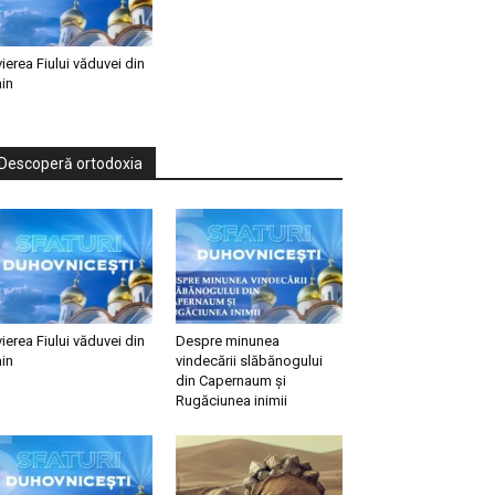
vierea Fiului văduvei din
in
Descoperă ortodoxia
vierea Fiului văduvei din
Despre minunea
in
vindecării slăbănogului
din Capernaum și
Rugăciunea inimii