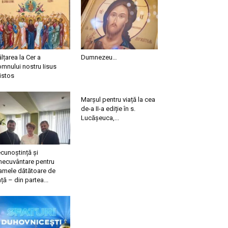
ălțarea la Cer a
Dumnezeu…
mnului nostru Iisus
istos
Marșul pentru viață la cea
de-a II-a ediție în s.
Lucășeuca,...
cunoștință și
necuvântare pentru
mele dătătoare de
ață – din partea...