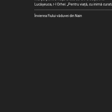
Lucășeuca, r-l Orhei: „Pentru viață, cu inimă curat
Învierea Fiului văduvei din Nain