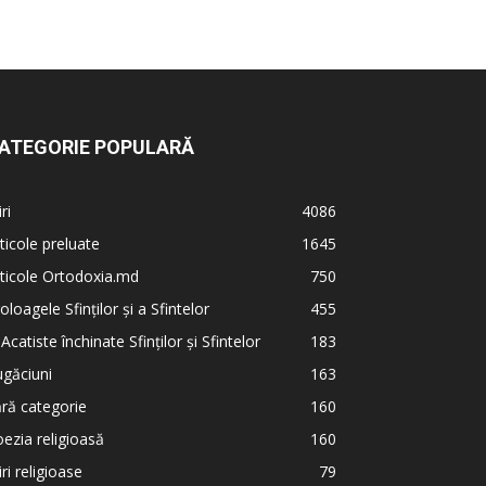
ATEGORIE POPULARĂ
iri
4086
ticole preluate
1645
ticole Ortodoxia.md
750
oloagele Sfinților și a Sfintelor
455
 Acatiste închinate Sfinților și Sfintelor
183
găciuni
163
ră categorie
160
ezia religioasă
160
iri religioase
79