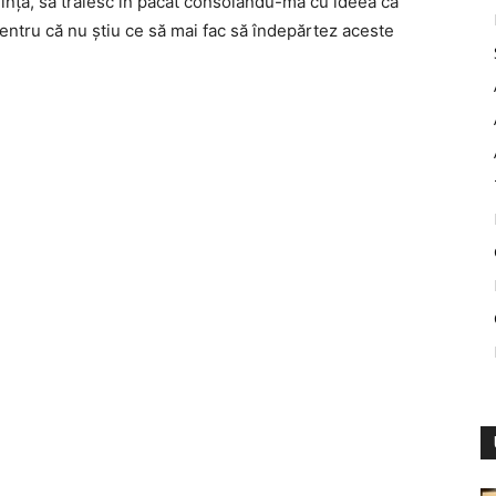
ință, să trăiesc în păcat consolându-mă cu ideea că
pentru că nu știu ce să mai fac să îndepărtez aceste