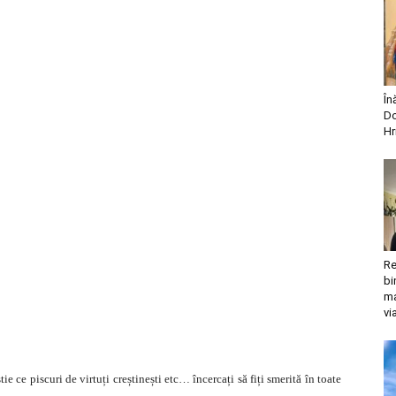
În
Do
Hr
Re
bi
ma
vi
e ce piscuri de virtuți creștinești etc… încercați să fiți smerită în toate