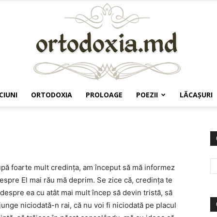
CIUNI
ORTODOXIA
PROLOAGE
POEZII
LĂCAŞURI
Ortodoxia.md
upă foarte mult credința, am început să mă informez
spre El mai rău mă deprim. Se zice că, credința te
 despre ea cu atât mai mult încep să devin tristă, să
junge niciodată-n rai, că nu voi fi niciodată pe placul