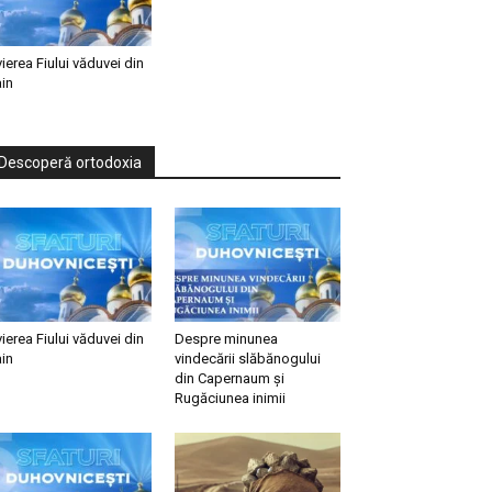
vierea Fiului văduvei din
in
Descoperă ortodoxia
vierea Fiului văduvei din
Despre minunea
in
vindecării slăbănogului
din Capernaum și
Rugăciunea inimii