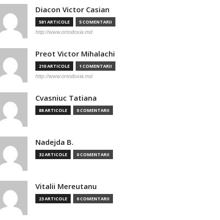
Diacon Victor Casian
581 ARTICOLE
5 COMENTARII
http://www.ortodoxia.md
Preot Victor Mihalachi
210 ARTICOLE
1 COMENTARII
http://www.ortodoxia.md
Cvasniuc Tatiana
88 ARTICOLE
0 COMENTARII
Nadejda B.
32 ARTICOLE
0 COMENTARII
Vitalii Mereutanu
23 ARTICOLE
0 COMENTARII