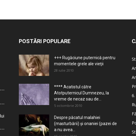
POSTĂRI POPULARE
C
+++ Rugăciune puternică pentru
St
momentele grele ale vieţii
Ar
28 iulie 2010
Ar
Pr
**** Acatistul către
Atotputernicul Dumnezeu, la
6.
vreme de necaz sau de...
Ru
5 octombrie 2010
Fă
lui
Despre păcatul malahiei
Po
(masturbării) şi onaniei (pazei de
a nu avea...
St