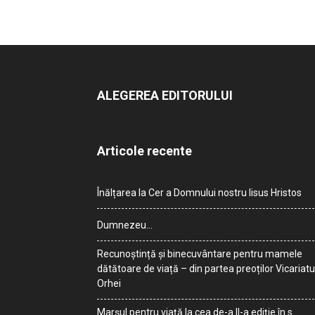
ALEGEREA EDITORULUI
Articole recente
Înălțarea la Cer a Domnului nostru Iisus Hristos
Dumnezeu…
Recunoștință și binecuvântare pentru mamele
dătătoare de viață – din partea preoților Vicariatu
Orhei
Marșul pentru viață la cea de-a II-a ediție în s.