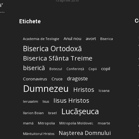
15 aprilie 2010
ă”
C
Etichete
Anul nou
avort
Academia de Teologie
Biserica
Biserica Ortodoxă
Biserica Sfânta Treime
biserică
copil
Botezul
Conferință
Copii
dragoste
Coronavirus
Cruce
Dumnezeu
Hristos
Icoana
Iisus Hristos
Ierusalim
Iisus
Lucășeuca
Ilarion Boian
Israel
mamă
Mitropolia
Mitropolia Moldovei;
moarte
Nașterea Domnului
Mântuitorul Hristos