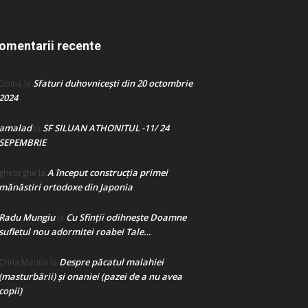
omentarii recente
Sfaturi duhovnicești din 20 octombrie
Doina
la
2024
amalad
SF SILUAN ATHONITUL -11/ 24
la
SEPEMBRIE
A început construcţia primei
gheorghe
la
mănăstiri ortodoxe din Japonia
Radu Mungiu
Cu Sfinții odihnește Doamne
la
sufletul nou adormitei roabei Tale…
Despre păcatul malahiei
Crina Marina
la
(masturbării) şi onaniei (pazei de a nu avea
copii)