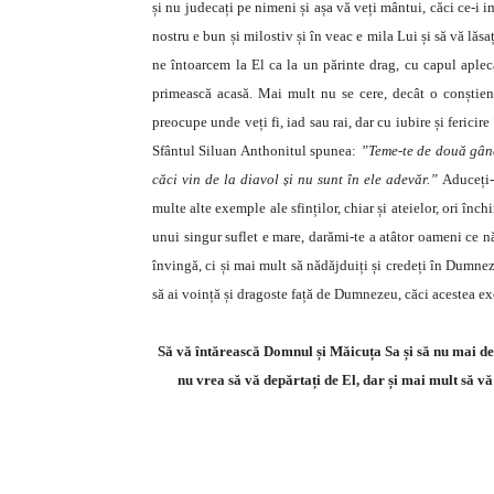
și nu judecați pe nimeni și așa vă veți mântui, căci ce-i
nostru e bun și milostiv și în veac e mila Lui și să vă lăsa
ne întoarcem la El ca la un părinte drag, cu capul apleca
primească acasă. Mai mult nu se cere, decât o conștient
preocupe unde veți fi, iad sau rai, dar cu iubire și ferici
Sfântul Siluan Anthonitul spunea:
”Teme-te de două gândur
căci vin de la diavol și nu sunt în ele adevăr.”
Aduceți-
multe alte exemple ale sfinților, chiar și ateielor, ori înch
unui singur suflet e mare, darămi-te a atâtor oameni ce n
învingă, ci și mai mult să nădăjduiți și credeți în Dumne
să ai voință și dragoste față de Dumnezeu, căci acestea ex
Să vă întărească Domnul și Măicuța Sa și să nu mai dez
nu vrea să vă depărtați de El, dar și mai mult să vă