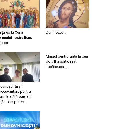
ălțarea la Cer a
Dumnezeu…
mnului nostru Iisus
istos
Marșul pentru viață la cea
de-a II-a ediție în s.
Lucășeuca,...
cunoștință și
necuvântare pentru
mele dătătoare de
ață – din partea...