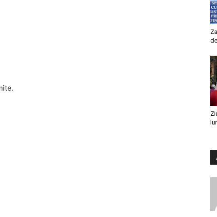
Za
de
mite.
Zi
lu