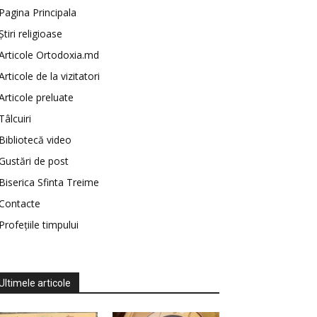
Pagina Principala
Știri religioase
Articole Ortodoxia.md
Articole de la vizitatori
Articole preluate
Tâlcuiri
Bibliotecă video
Gustări de post
Biserica Sfinta Treime
Contacte
Profețiile timpului
Ultimele articole