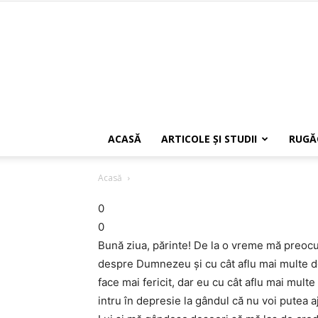
ACASĂ
ARTICOLE ŞI STUDII
RUGĂ
Acasă
0
0
Bună ziua, părinte! De la o vreme mă preoc
despre Dumnezeu și cu cât aflu mai multe de
face mai fericit, dar eu cu cât aflu mai multe
intru în depresie la gândul că nu voi putea a