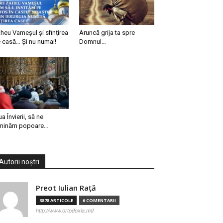
heu Vameșul și sfințirea
Aruncă grija ta spre
 casă… Și nu numai!
Domnul…
ua Învierii, să ne
minăm popoare…
Autorii noștri
Preot Iulian Raţă
3878 ARTICOLE
6 COMENTARII
http://www.ortodoxia.md