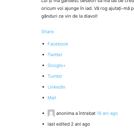
Lui și mă gândesc deseori să mă las de cred
oricum voi ajunge în iad. Vă rog ajutați-mă 
gânduri ce vin de la diavol!
Share
Facebook
Twitter
Google+
Tumblr
LinkedIn
Mail
anonima
a întrebat
16 ani ago
last edited 2 ani ago