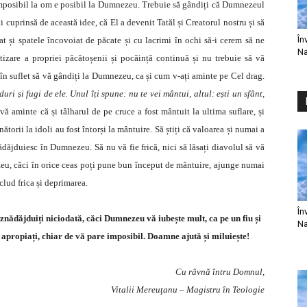
 imposibil la om e posibil la Dumnezeu. Trebuie să gândiți că Dumnezeul
ți cuprinsă de această idee, că El a devenit Tatăl și Creatorul nostru și să
În
t și spatele încovoiat de păcate și cu lacrimi în ochi să-i cerem să ne
Na
izare a propriei păcătoșenii și pocăință continuă și nu trebuie să vă
re în suflet să vă gândiți la Dumnezeu, ca și cum v-ați aminte pe Cel drag.
i și fugi de ele. Unul îți spune: nu te vei mântui, altul: ești un sfânt,
vă aminte că și tâlharul de pe cruce a fost mântuit la ultima suflare, și
inătorii la idoli au fost întorși la mântuire. Să știți că valoarea și numai a
ădăjduiesc în Dumnezeu. Să nu vă fie frică, nici să lăsați diavolul să vă
zeu, căci în orice ceas poți pune bun început de mântuire, ajunge numai
clud frica și deprimarea.
În
nădăjduiți niciodată, căci Dumnezeu vă iubește mult, ca pe un fiu și
Na
 apropiați, chiar de vă pare imposibil. Doamne ajută și miluiește!
Cu râvnă întru Domnul,
Vitalii Mereuţanu – Magistru în Teologie