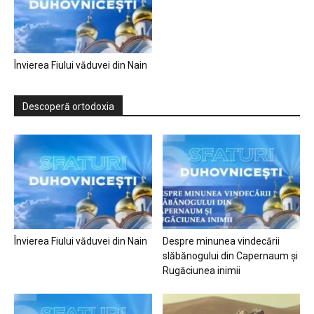
Învierea Fiului văduvei din Nain
Descoperă ortodoxia
Învierea Fiului văduvei din Nain
Despre minunea vindecării
slăbănogului din Capernaum și
Rugăciunea inimii