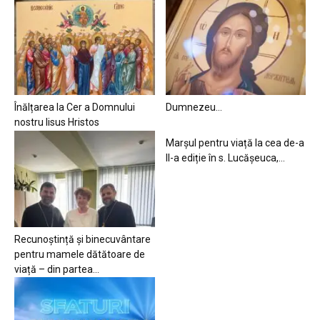
Înălțarea la Cer a Domnului
Dumnezeu…
nostru Iisus Hristos
Marșul pentru viață la cea de-a
II-a ediție în s. Lucășeuca,...
Recunoștință și binecuvântare
pentru mamele dătătoare de
viață – din partea...