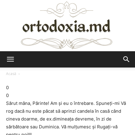
Ortodoxia.md
Acasă
0
0
Sărut mâna, Părinte! Am şi eu o întrebare. Spuneţi-mi Vă
rog dacă nu este păcat să aprinzi candela în casă când
cineva doarme, de ex.dimineaţa devreme, în zi de
sărbătoare sau Duminica. Vă mulţumesc şi Rugaţi-vă
pentru noi!!!