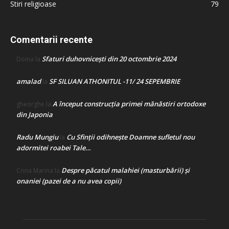
Stiri religioase
79
Comentarii recente
Sfaturi duhovnicești din 20 octombrie 2024
Doina
la
amalad
SF SILUAN ATHONITUL -11/ 24 SEPEMBRIE
la
A început construcţia primei mănăstiri ortodoxe
gheorghe
la
din Japonia
Radu Mungiu
Cu Sfinții odihnește Doamne sufletul nou
la
adormitei roabei Tale…
Despre păcatul malahiei (masturbării) şi
Crina Marina
la
onaniei (pazei de a nu avea copii)