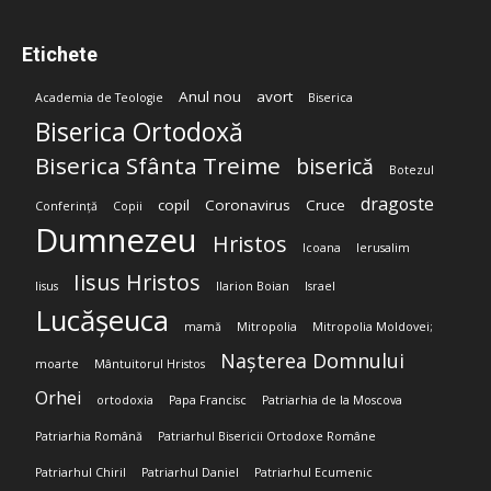
Etichete
Anul nou
avort
Academia de Teologie
Biserica
Biserica Ortodoxă
Biserica Sfânta Treime
biserică
Botezul
dragoste
copil
Coronavirus
Cruce
Conferință
Copii
Dumnezeu
Hristos
Icoana
Ierusalim
Iisus Hristos
Iisus
Ilarion Boian
Israel
Lucășeuca
mamă
Mitropolia
Mitropolia Moldovei;
Nașterea Domnului
moarte
Mântuitorul Hristos
Orhei
ortodoxia
Papa Francisc
Patriarhia de la Moscova
Patriarhia Română
Patriarhul Bisericii Ortodoxe Române
Patriarhul Chiril
Patriarhul Daniel
Patriarhul Ecumenic