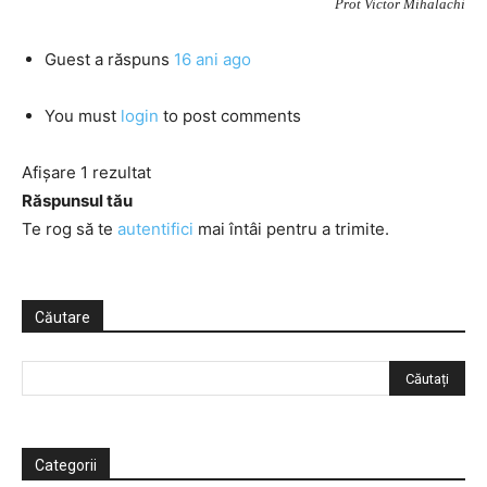
Prot Victor Mihalachi
Guest
a răspuns
16 ani ago
You must
login
to post comments
Afișare 1 rezultat
Răspunsul tău
Te rog să te
autentifici
mai întâi pentru a trimite.
Căutare
Categorii