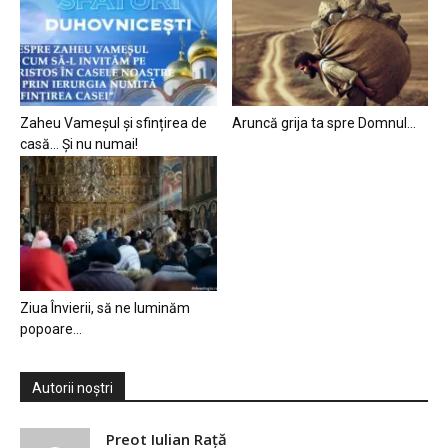
Zaheu Vameșul și sfințirea de
Aruncă grija ta spre Domnul…
casă… Și nu numai!
Ziua Învierii, să ne luminăm
popoare…
Autorii noștri
Preot Iulian Raţă