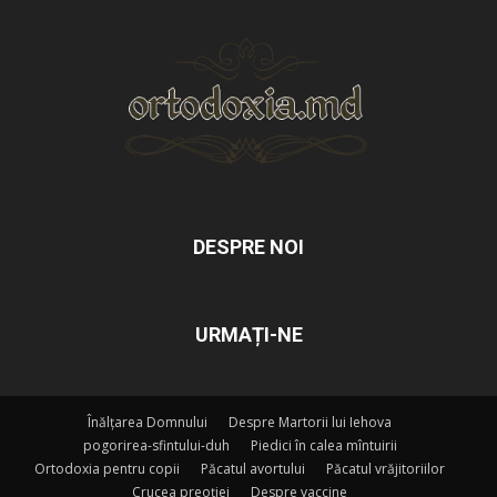
DESPRE NOI
URMAȚI-NE
Înălțarea Domnului
Despre Martorii lui Iehova
pogorirea-sfintului-duh
Piedici în calea mîntuirii
Ortodoxia pentru copii
Păcatul avortului
Păcatul vrăjitoriilor
Crucea preoției
Despre vaccine