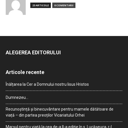
23 ARTICOLE
0 COMENTARII
ALEGEREA EDITORULUI
Articole recente
Înălțarea la Cer a Domnului nostru Iisus Hristos
Dumnezeu…
Recunoștință și binecuvântare pentru mamele dătătoare de
viață – din partea preoților Vicariatului Orhei
Marșul pentru viață la cea de-a II-a ediție în s. Lucășeuca, r-l