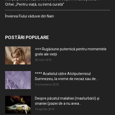
Orhei: „Pentru viață, cu inimă curată”
Învierea Fiului văduvei din Nain
POSTĂRI POPULARE
+++ Rugăciune puternică pentru momentele
grele ale vieţii
28 iulie 2010
**** Acatistul către Atotputernicul
Dumnezeu, la vreme de necaz sau de...
5 octombrie 2010
Despre păcatul malahiei (masturbării) şi
onaniei (pazei de a nu avea...
15 aprilie 2010