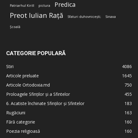
Predica
Patriarhul Kirill
pictura
Preot Iulian Rață
Sfaturi duhovnicești;
Sinaxa
Școală
CATEGORIE POPULARĂ
Stiri
4086
Articole preluate
1645
Articole Ortodoxia.md
750
Proloagele Sfinților și a Sfintelor
455
6. Acatiste închinate Sfinților și Sfintelor
183
Rugăciuni
163
Fără categorie
160
Poezia religioasă
160