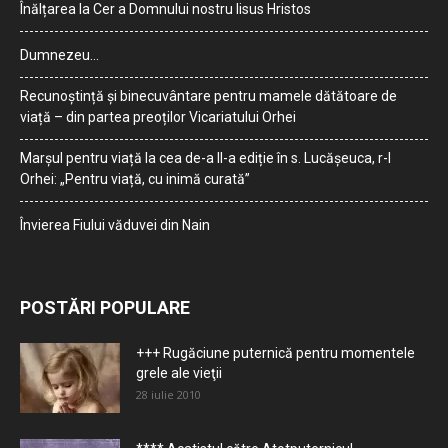
Înălțarea la Cer a Domnului nostru Iisus Hristos
Dumnezeu…
Recunoștință și binecuvântare pentru mamele dătătoare de
viață – din partea preoților Vicariatului Orhei
Marșul pentru viață la cea de-a II-a ediție în s. Lucășeuca, r-l
Orhei: „Pentru viață, cu inimă curată”
Învierea Fiului văduvei din Nain
POSTĂRI POPULARE
+++ Rugăciune puternică pentru momentele
grele ale vieţii
28 iulie 2010