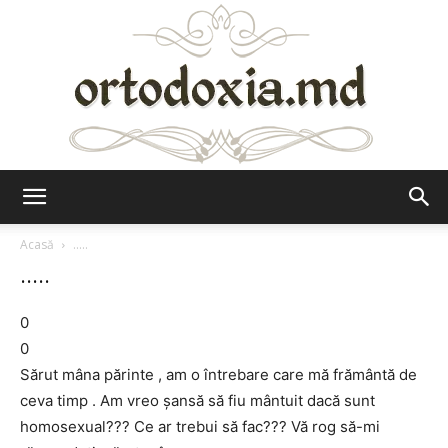
Ortodoxia.md
Acasă
.....
.....
0
0
Sărut mâna părinte , am o întrebare care mă frământă de
ceva timp . Am vreo şansă să fiu mântuit dacă sunt
homosexual??? Ce ar trebui să fac??? Vă rog să-mi