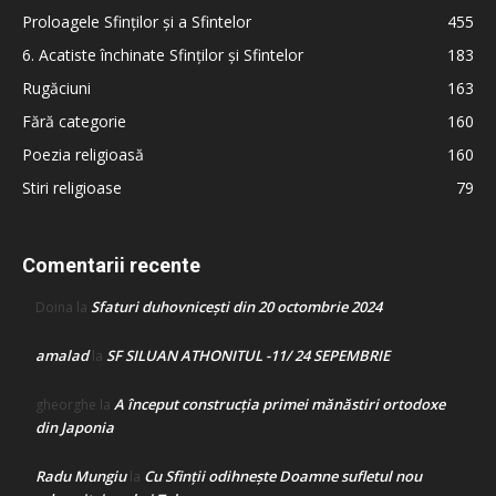
Proloagele Sfinților și a Sfintelor
455
6. Acatiste închinate Sfinților și Sfintelor
183
Rugăciuni
163
Fără categorie
160
Poezia religioasă
160
Stiri religioase
79
Comentarii recente
Sfaturi duhovnicești din 20 octombrie 2024
Doina
la
amalad
SF SILUAN ATHONITUL -11/ 24 SEPEMBRIE
la
A început construcţia primei mănăstiri ortodoxe
gheorghe
la
din Japonia
Radu Mungiu
Cu Sfinții odihnește Doamne sufletul nou
la