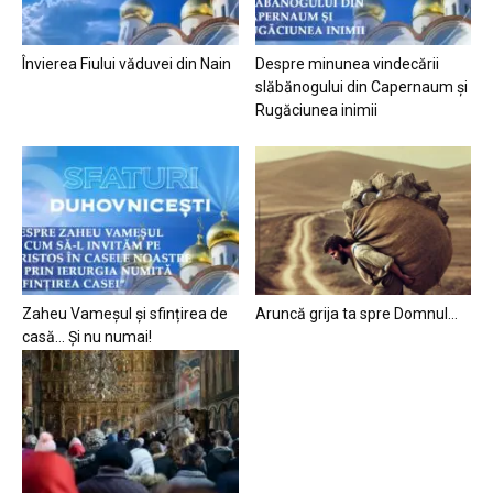
Învierea Fiului văduvei din Nain
Despre minunea vindecării
slăbănogului din Capernaum și
Rugăciunea inimii
Zaheu Vameșul și sfințirea de
Aruncă grija ta spre Domnul…
casă… Și nu numai!