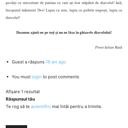
pocăiți cu sinceritate de patima cu care ați fost stăpânit de diavolul! Iată,
începutul mântuirii Dvs! Lupta cu sine, lupta cu poftele trupești, lupta cu
diavolul!
Doamne ajută-ne pe toți și nu ne lăsa în ghiarele diavolului!
Preot Iulian Rață
Guest
a răspuns
16 ani ago
You must
login
to post comments
Afișare 1 rezultat
Răspunsul tău
Te rog să te
autentifici
mai întâi pentru a trimite.