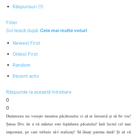
Răspunsuri (1)
Filter
Sortează după:
Cele mai multe voturi
Newest First
Oldest First
Random
Recent activ
Răspunde la această întrebare
0
0
Dumnezeu nu voiește moartea păcătosului ci să se întoarcă și să fie viu!
Șansa Dvs. de a vă mântui este lepădarea păcatului! Iată lucrul cel mai
important, pe care trebuie să-l realizați! Să lăsați patima dată! Și să vă