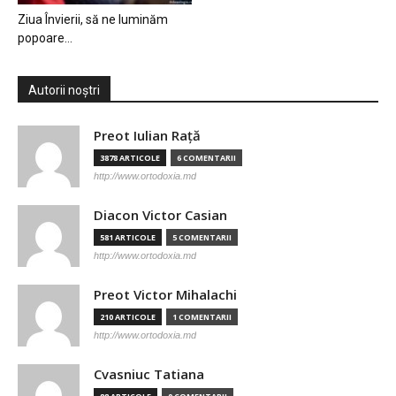
Ziua Învierii, să ne luminăm
popoare…
Autorii noștri
Preot Iulian Raţă
3878 ARTICOLE
6 COMENTARII
http://www.ortodoxia.md
Diacon Victor Casian
581 ARTICOLE
5 COMENTARII
http://www.ortodoxia.md
Preot Victor Mihalachi
210 ARTICOLE
1 COMENTARII
http://www.ortodoxia.md
Cvasniuc Tatiana