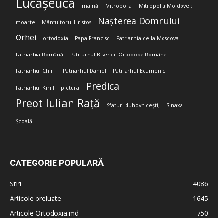
Lucășeuca
mamă
Mitropolia
Mitropolia Moldovei;
Nașterea Domnului
moarte
Mântuitorul Hristos
Orhei
ortodoxia
Papa Francisc
Patriarhia de la Moscova
Patriarhia Română
Patriarhul Bisericii Ortodoxe Române
Patriarhul Chiril
Patriarhul Daniel
Patriarhul Ecumenic
Predica
Patriarhul Kirill
pictura
Preot Iulian Rață
Sfaturi duhovnicești;
Sinaxa
Școală
CATEGORIE POPULARĂ
Stiri
4086
Articole preluate
1645
Articole Ortodoxia.md
750