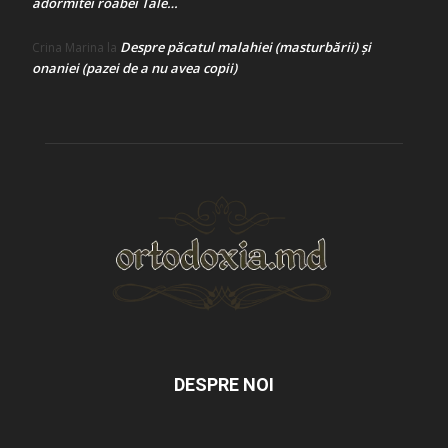
adormitei roabei Tale…
Despre păcatul malahiei (masturbării) şi
Crina Marina
la
onaniei (pazei de a nu avea copii)
DESPRE NOI