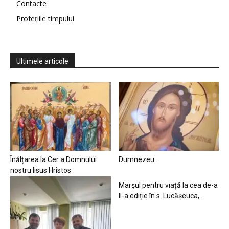
Contacte
Profețiile timpului
Ultimele articole
Înălțarea la Cer a Domnului
Dumnezeu…
nostru Iisus Hristos
Marșul pentru viață la cea de-a
II-a ediție în s. Lucășeuca,...