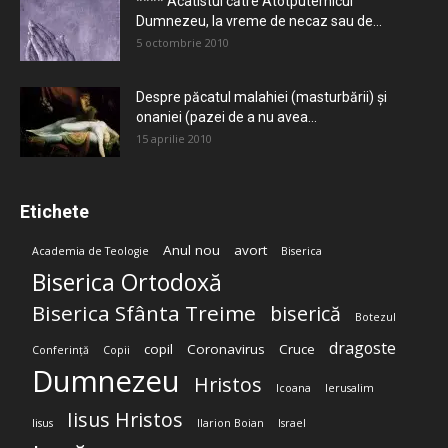
**** Acatistul către Atotputernicul
Dumnezeu, la vreme de necaz sau de...
5 octombrie 2010
Despre păcatul malahiei (masturbării) şi
onaniei (pazei de a nu avea...
15 aprilie 2010
Etichete
Anul nou
avort
Academia de Teologie
Biserica
Biserica Ortodoxă
Biserica Sfânta Treime
biserică
Botezul
dragoste
copil
Coronavirus
Cruce
Conferință
Copii
Dumnezeu
Hristos
Icoana
Ierusalim
Iisus Hristos
Iisus
Ilarion Boian
Israel