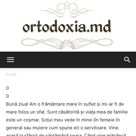
Ortodoxia.md
Acasă
0
0
Bună ziua! Am o frământare mare în suflet şi mi-ar fi de
mare folos un sfat. Sunt căsătorită şi viaţa mea de familie
este un coşmar. Soţul meu vede în mine (în femeie în
general sau muiere cum spune el) o servitoare. Vine
acasă la sfârşit de săptămână seara. Când vine mănâncă,