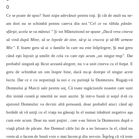
0
Ce se poate de spus? Sunt nişte adevăruri pentru toţi. Şi cât de mult nu ne-
am dori nu se schimbă pentru careva din noi.”
Cel ce va răbda pânăn
sfârşit, acela se va mântui.” Şi
tot Mântuitorul ne spune „
Dacă vrea cineva
să vină după Mine, să se lepede de sine, să-şi ia crucea şi să-Mi urmeze
Mie”.
E foarte greu să ai o familie în care nu este înîţelegere, Şi mai greu
când eşti înjosit şi umilit de cela cu care eşti acum „un singur trup”. Dar
probabil singură aţi făcut această alegere, nu v-a unit cineva cu el forţat. E
greu de schimbat un om înspre bine, dacă nu-şi doreşte el singur acest
lucru. Dar ce e cu neputinţă la noi e cu putinţă la Dumnezeu. Rugaţi-vă
Domnului şi Maicii sale pentru soţ. Că toate rugăciunile noastre care sunt
din inimă curată şi smerită ne sunt auzite. Şi intr-o bună zi soţul d-ră cu
ajutorul Domnului va devini altă persoană, doar probabil atuci când aţi
hotărât să vă uniţi cu el viaţa nu găseaţi în el numai trăsături negative aşa
cum este acum. Doar nu sunt puţini , care s-au întors la Dumnezeu după o
viaţă plină de păcate. Are Domnul căile lui de a ne întoarce la el, când nu
vrem să o facem de bună voie o mai facem şi din nevoie. Înţeleg că vă ieste