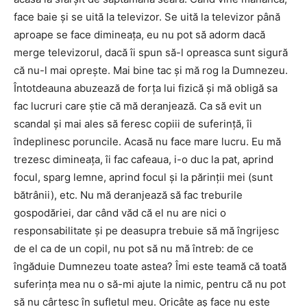
face baie şi se uită la televizor. Se uită la televizor până
aproape se face dimineaţa, eu nu pot să adorm dacă
merge televizorul, dacă îi spun să-l opreasca sunt sigură
că nu-l mai opreşte. Mai bine tac şi mă rog la Dumnezeu.
Întotdeauna abuzează de forţa lui fizică şi mă obligă sa
fac lucruri care ştie că mă deranjează. Ca să evit un
scandal şi mai ales să feresc copiii de suferinţă, îi
îndeplinesc poruncile. Acasă nu face mare lucru. Eu mă
trezesc dimineaţa, îi fac cafeaua, i-o duc la pat, aprind
focul, sparg lemne, aprind focul şi la părinţii mei (sunt
bătrânii), etc. Nu mă deranjează să fac treburile
gospodăriei, dar când văd că el nu are nici o
responsabilitate şi pe deasupra trebuie să mă îngrijesc
de el ca de un copil, nu pot să nu mă întreb: de ce
îngăduie Dumnezeu toate astea? Îmi este teamă că toată
suferinţa mea nu o să-mi ajute la nimic, pentru că nu pot
să nu cârtesc în sufletul meu. Oricâte aş face nu este