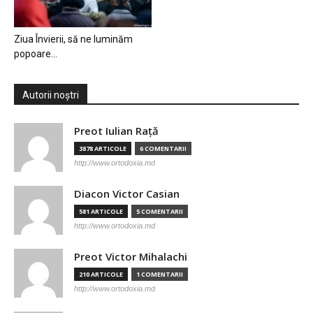
Ziua Învierii, să ne luminăm
popoare…
Autorii noștri
Preot Iulian Raţă
3878 ARTICOLE
6 COMENTARII
http://www.ortodoxia.md
Diacon Victor Casian
581 ARTICOLE
5 COMENTARII
http://www.ortodoxia.md
Preot Victor Mihalachi
210 ARTICOLE
1 COMENTARII
http://www.ortodoxia.md