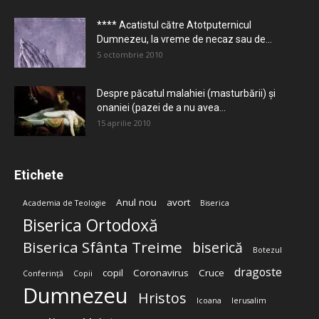
**** Acatistul către Atotputernicul
Dumnezeu, la vreme de necaz sau de...
5 octombrie 2010
Despre păcatul malahiei (masturbării) şi
onaniei (pazei de a nu avea...
15 aprilie 2010
Etichete
Anul nou
avort
Academia de Teologie
Biserica
Biserica Ortodoxă
Biserica Sfânta Treime
biserică
Botezul
dragoste
copil
Coronavirus
Cruce
Conferință
Copii
Dumnezeu
Hristos
Icoana
Ierusalim