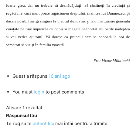
foarte greu, dar nu trebuie să deznădăjduţi. Să rămâneţi în credinţă şi
rugăciune, căci mult poate rugăciunea dreptului, înaintea lui Dumnezeu. Și
dacă e posibil mergi singură la preotul duhovnic și fă o mărturisire generală
curățăte pe tine împreună cu copii și roagăte neâncetat, nu perde nădejdea
și vei vedea ajutorul. Vă doresc ca pruncul care se coboară la noi de
sărbători să vie și în familia voastră.
Prot Victor Mihalachi
Guest
a răspuns
16 ani ago
You must
login
to post comments
Afișare 1 rezultat
Răspunsul tău
Te rog să te
autentifici
mai întâi pentru a trimite.