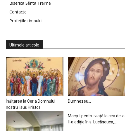
Biserica Sfinta Treime
Contacte
Profețiile timpului
Ultimele articole
Înălțarea la Cer a Domnului
Dumnezeu…
nostru Iisus Hristos
Marșul pentru viață la cea de-a
II-a ediție în s. Lucășeuca,...