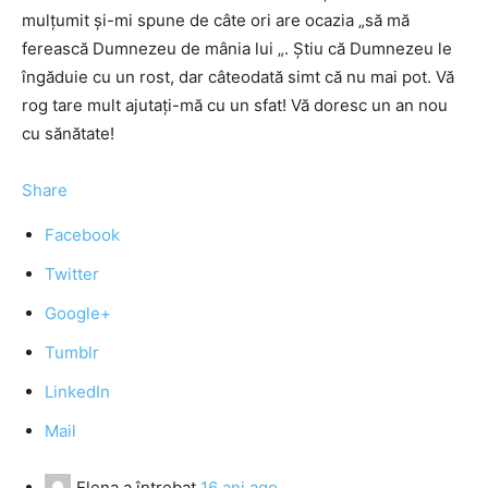
mulţumit şi-mi spune de câte ori are ocazia „să mă
ferească Dumnezeu de mânia lui „. Ştiu că Dumnezeu le
îngăduie cu un rost, dar câteodată simt că nu mai pot. Vă
rog tare mult ajutaţi-mă cu un sfat! Vă doresc un an nou
cu sănătate!
Share
Facebook
Twitter
Google+
Tumblr
LinkedIn
Mail
Elena
a întrebat
16 ani ago