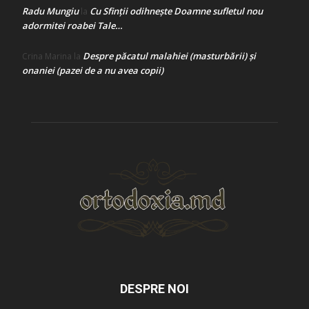
Radu Mungiu
Cu Sfinții odihnește Doamne sufletul nou
la
adormitei roabei Tale…
Despre păcatul malahiei (masturbării) şi
Crina Marina
la
onaniei (pazei de a nu avea copii)
DESPRE NOI