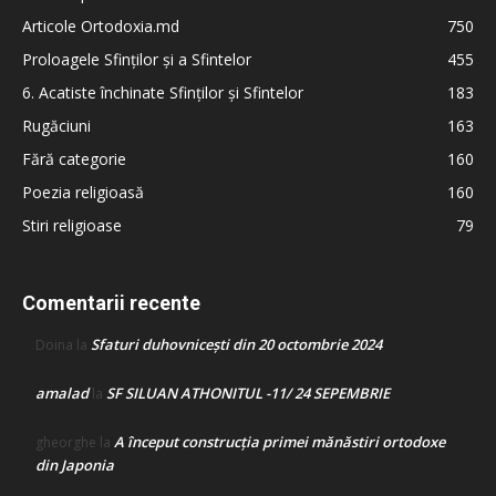
Articole Ortodoxia.md
750
Proloagele Sfinților și a Sfintelor
455
6. Acatiste închinate Sfinților și Sfintelor
183
Rugăciuni
163
Fără categorie
160
Poezia religioasă
160
Stiri religioase
79
Comentarii recente
Sfaturi duhovnicești din 20 octombrie 2024
Doina
la
amalad
SF SILUAN ATHONITUL -11/ 24 SEPEMBRIE
la
A început construcţia primei mănăstiri ortodoxe
gheorghe
la
din Japonia