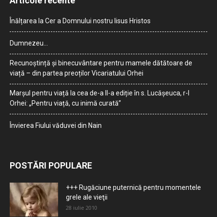
Articole recente
Înălțarea la Cer a Domnului nostru Iisus Hristos
Dumnezeu…
Recunoștință și binecuvântare pentru mamele dătătoare de
viață – din partea preoților Vicariatului Orhei
Marșul pentru viață la cea de-a II-a ediție în s. Lucășeuca, r-l
Orhei: „Pentru viață, cu inimă curată”
Învierea Fiului văduvei din Nain
POSTĂRI POPULARE
+++ Rugăciune puternică pentru momentele
grele ale vieţii
28 iulie 2010