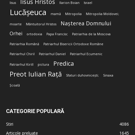
Iisus Hristos
Iisus
Ilarion Boian
Israel
Lucășeuca
mamă
Mitropolia
Mitropolia Moldovei;
Nașterea Domnului
moarte
Mântuitorul Hristos
Orhei
ortodoxia
Papa Francisc
Patriarhia de la Moscova
Patriarhia Română
Patriarhul Bisericii Ortodoxe Române
Patriarhul Chiril
Patriarhul Daniel
Patriarhul Ecumenic
Predica
Patriarhul Kirill
pictura
Preot Iulian Rață
Sfaturi duhovnicești;
Sinaxa
Școală
CATEGORIE POPULARĂ
Stiri
4086
Articole preluate
1645