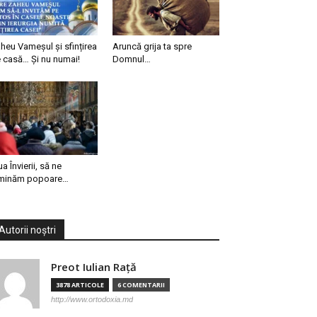
heu Vameșul și sfințirea
Aruncă grija ta spre
 casă… Și nu numai!
Domnul…
ua Învierii, să ne
minăm popoare…
Autorii noștri
Preot Iulian Raţă
3878 ARTICOLE
6 COMENTARII
http://www.ortodoxia.md