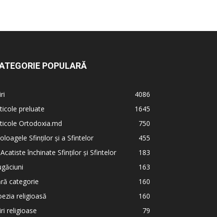
ATEGORIE POPULARĂ
iri
4086
ticole preluate
1645
ticole Ortodoxia.md
750
oloagele Sfinților și a Sfintelor
455
 Acatiste închinate Sfinților și Sfintelor
183
găciuni
163
ră categorie
160
ezia religioasă
160
iri religioase
79