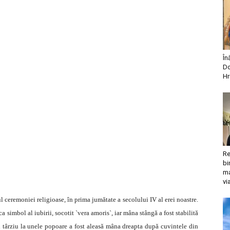
În
Do
Hr
Re
bi
ma
vi
l ceremoniei religioase, în prima jumătate a secolului IV al erei noastre.
ca simbol al iubirii, socotit `vera amoris`, iar mâna stângă a fost stabilită
mai târziu la unele popoare a fost aleasă mâna dreapta după cuvintele din