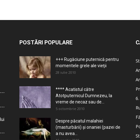
POSTĂRI POPULARE
C
+++ Rugăciune puternică pentru
St
momentele grele ale vieţii
Ar
28 iulie 2010
Ar
Pr
**** Acatistul către
Atotputernicul Dumnezeu, la
6.
vreme de necaz sau de...
Ru
5 octombrie 2010
Fă
lui
Despre păcatul malahiei
Po
(masturbării) şi onaniei (pazei de
a nu avea...
St