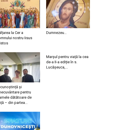
ălțarea la Cer a
Dumnezeu…
mnului nostru Iisus
istos
Marșul pentru viață la cea
de-a II-a ediție în s.
Lucășeuca,...
cunoștință și
necuvântare pentru
mele dătătoare de
ață – din partea...