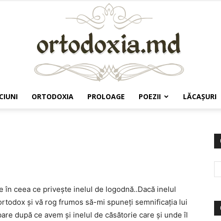
CIUNI
ORTODOXIA
PROLOAGE
POEZII
LĂCAŞURI
Ortodoxia.md
 în ceea ce priveşte inelul de logodnă..Dacă inelul
l ortodox şi vă rog frumos să-mi spuneţi semnificaţia lui
bare după ce avem şi inelul de căsătorie care şi unde îl