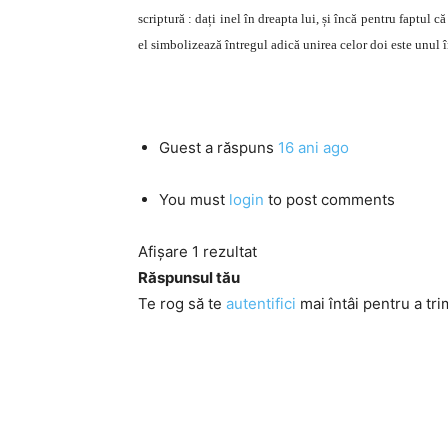
scriptură : dați inel în dreapta lui, și încă pentru faptul c
el simbolizează întregul adică unirea celor doi este unul î
Guest
a răspuns
16 ani ago
You must
login
to post comments
Afișare 1 rezultat
Răspunsul tău
Te rog să te
autentifici
mai întâi pentru a tri