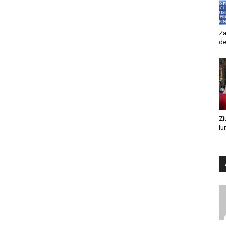
Za
de
Zi
lu