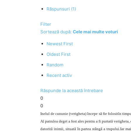
Răspunsuri (1)
Filter
Sortează după:
Cele mai multe voturi
Newest First
Oldest First
Random
Recent activ
Răspunde la această întrebare
0
0
Inelul de cununie (verigheta) începe să fie folositîn timpu
Al patrulea deget a fost ales pentru a fi purtată verigheta, 
datorită inimii, situată în partea stângă a trupului.Iar 