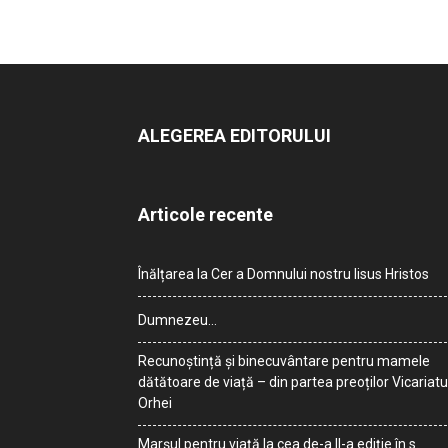
ALEGEREA EDITORULUI
Articole recente
Înălțarea la Cer a Domnului nostru Iisus Hristos
Dumnezeu…
Recunoștință și binecuvântare pentru mamele
dătătoare de viață – din partea preoților Vicariatu
Orhei
Marșul pentru viață la cea de-a II-a ediție în s.