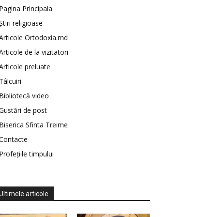
Pagina Principala
Știri religioase
Articole Ortodoxia.md
Articole de la vizitatori
Articole preluate
Tâlcuiri
Bibliotecă video
Gustări de post
Biserica Sfinta Treime
Contacte
Profețiile timpului
Ultimele articole