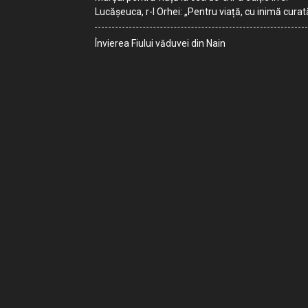
Lucășeuca, r-l Orhei: „Pentru viață, cu inimă curat
Învierea Fiului văduvei din Nain