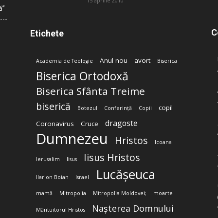
15 aprilie 2010
ă”
C
Etichete
Anul nou
avort
Academia de Teologie
Biserica
Biserica Ortodoxă
Biserica Sfânta Treime
biserică
copil
Botezul
Conferință
Copii
dragoste
Coronavirus
Cruce
Dumnezeu
Hristos
Icoana
Iisus Hristos
Ierusalim
Iisus
Lucășeuca
Ilarion Boian
Israel
mamă
Mitropolia
Mitropolia Moldovei;
moarte
Nașterea Domnului
Mântuitorul Hristos