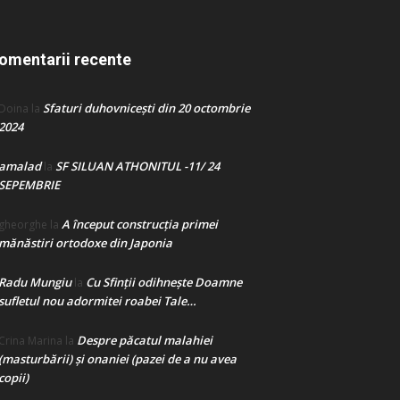
omentarii recente
Sfaturi duhovnicești din 20 octombrie
Doina
la
2024
amalad
SF SILUAN ATHONITUL -11/ 24
la
SEPEMBRIE
A început construcţia primei
gheorghe
la
mănăstiri ortodoxe din Japonia
Radu Mungiu
Cu Sfinții odihnește Doamne
la
sufletul nou adormitei roabei Tale…
Despre păcatul malahiei
Crina Marina
la
(masturbării) şi onaniei (pazei de a nu avea
copii)