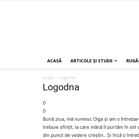
ACASĂ
ARTICOLE ŞI STUDII
RUGĂ
Acasă
Logodna
Logodna
0
0
Bună ziua, mă numesc Olga şi am o întrebare
trebuie sfinţit, la care mână îl purtăm în sti
din punct de vedere creştin.. Şi încă o între