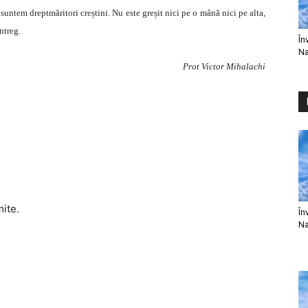
ă suntem dreptmăritori creștini. Nu este greșit nici pe o mână nici pe alta,
ntreg.
În
Na
Prot Victor Mihalachi
mite.
În
Na