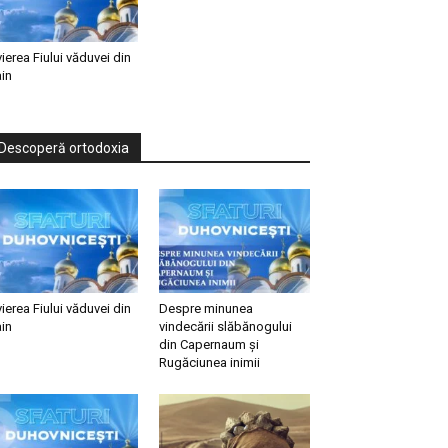
vierea Fiului văduvei din
in
Descoperă ortodoxia
vierea Fiului văduvei din
Despre minunea
in
vindecării slăbănogului
din Capernaum și
Rugăciunea inimii