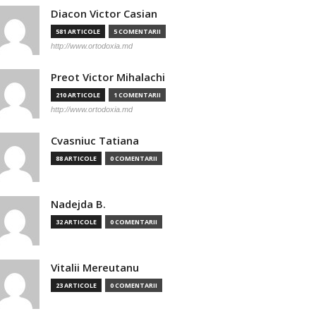
Diacon Victor Casian
581 ARTICOLE
5 COMENTARII
http://www.ortodoxia.md
Preot Victor Mihalachi
210 ARTICOLE
1 COMENTARII
http://www.ortodoxia.md
Cvasniuc Tatiana
88 ARTICOLE
0 COMENTARII
Nadejda B.
32 ARTICOLE
0 COMENTARII
Vitalii Mereutanu
23 ARTICOLE
0 COMENTARII