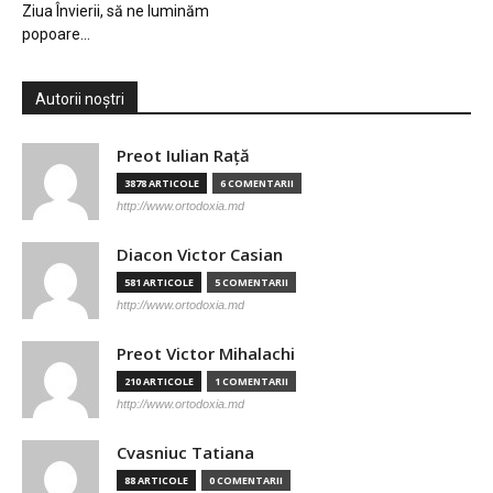
Ziua Învierii, să ne luminăm
popoare…
Autorii noștri
Preot Iulian Raţă
3878 ARTICOLE
6 COMENTARII
http://www.ortodoxia.md
Diacon Victor Casian
581 ARTICOLE
5 COMENTARII
http://www.ortodoxia.md
Preot Victor Mihalachi
210 ARTICOLE
1 COMENTARII
http://www.ortodoxia.md
Cvasniuc Tatiana
88 ARTICOLE
0 COMENTARII