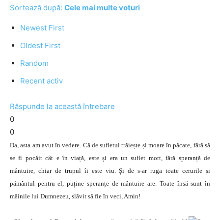
Sortează după:
Cele mai multe voturi
Newest First
Oldest First
Random
Recent activ
Răspunde la această întrebare
0
0
Da, asta am avut în vedere. Că de sufletul trăiește și moare în păcate, fără să
se fi pocăit cât e în viață, este și era un suflet mort, fără speranță de
mântuire, chiar de trupul îi este viu. Și de s-ar ruga toate cerurile și
pământul pentru el, puține speranțe de mântuire are. Toate însă sunt în
mâinile lui Dumnezeu, slăvit să fie în veci, Amin!