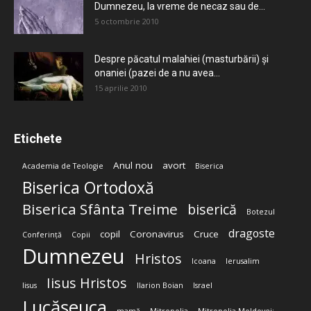
Dumnezeu, la vreme de necaz sau de...
5 octombrie 2010
Despre păcatul malahiei (masturbării) şi
onaniei (pazei de a nu avea...
15 aprilie 2010
Etichete
Anul nou
avort
Academia de Teologie
Biserica
Biserica Ortodoxă
Biserica Sfânta Treime
biserică
Botezul
dragoste
copil
Coronavirus
Cruce
Conferință
Copii
Dumnezeu
Hristos
Icoana
Ierusalim
Iisus Hristos
Iisus
Ilarion Boian
Israel
Lucășeuca