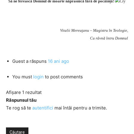
Să ne ferească Domnul de moarte năprasnică fără de pocăință!
Vitalii Mereuţanu – Magistru în Teologie,
Cu râvnă întru Domnul
Guest
a răspuns
16 ani ago
You must
login
to post comments
Afișare 1 rezultat
Răspunsul tău
Te rog să te
autentifici
mai întâi pentru a trimite.
Căutare