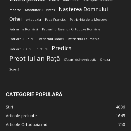
mamă
Mitropolia
Mitropolia Moldovei;
Nașterea Domnului
moarte
Mântuitorul Hristos
Orhei
ortodoxia
Papa Francisc
Patriarhia de la Moscova
Patriarhia Română
Patriarhul Bisericii Ortodoxe Române
Patriarhul Chiril
Patriarhul Daniel
Patriarhul Ecumenic
Predica
Patriarhul Kirill
pictura
Preot Iulian Rață
Sfaturi duhovnicești;
Sinaxa
Școală
CATEGORIE POPULARĂ
Stiri
4086
Articole preluate
1645
Articole Ortodoxia.md
750