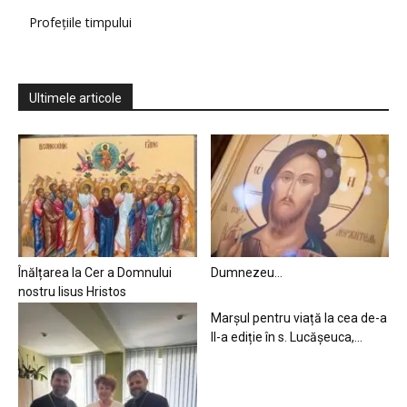
Profețiile timpului
Ultimele articole
Înălțarea la Cer a Domnului
Dumnezeu…
nostru Iisus Hristos
Marșul pentru viață la cea de-a
II-a ediție în s. Lucășeuca,...