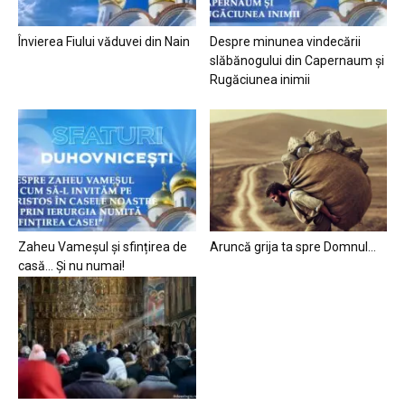
Învierea Fiului văduvei din Nain
Despre minunea vindecării
slăbănogului din Capernaum și
Rugăciunea inimii
Zaheu Vameșul și sfințirea de
Aruncă grija ta spre Domnul…
casă… Și nu numai!