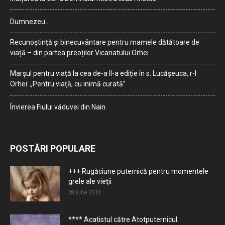
Dumnezeu…
Recunoștință și binecuvântare pentru mamele dătătoare de
viață – din partea preoților Vicariatului Orhei
Marșul pentru viață la cea de-a II-a ediție în s. Lucășeuca, r-l
Orhei: „Pentru viață, cu inimă curată”
Învierea Fiului văduvei din Nain
POSTĂRI POPULARE
+++ Rugăciune puternică pentru momentele
grele ale vieţii
28 iulie 2010
**** Acatistul către Atotputernicul