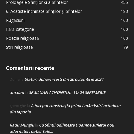
Proloagele Sfinților și a Sfintelor
455
6. Acatiste închinate Sfinților și Sfintelor
183
Rugăciuni
163
Fără categorie
160
Poezia religioasă
160
Stiri religioase
79
Comentarii recente
Sfaturi duhovnicești din 20 octombrie 2024
Doina
la
amalad
SF SILUAN ATHONITUL -11/ 24 SEPEMBRIE
la
A început construcţia primei mănăstiri ortodoxe
gheorghe
la
din Japonia
Radu Mungiu
Cu Sfinții odihnește Doamne sufletul nou
la
adormitei roabei Tale…