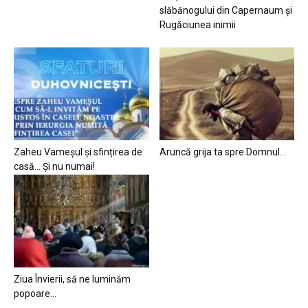
slăbănogului din Capernaum și
Rugăciunea inimii
Zaheu Vameșul și sfințirea de
Aruncă grija ta spre Domnul…
casă… Și nu numai!
Ziua Învierii, să ne luminăm
popoare…