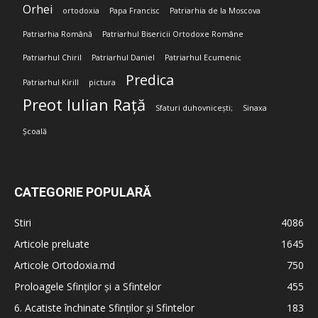
Orhei
ortodoxia
Papa Francisc
Patriarhia de la Moscova
Patriarhia Română
Patriarhul Bisericii Ortodoxe Române
Patriarhul Chiril
Patriarhul Daniel
Patriarhul Ecumenic
Predica
Patriarhul Kirill
pictura
Preot Iulian Rață
Sfaturi duhovnicești;
Sinaxa
Școală
CATEGORIE POPULARĂ
Stiri
4086
Articole preluate
1645
Articole Ortodoxia.md
750
Proloagele Sfinților și a Sfintelor
455
6. Acatiste închinate Sfinților și Sfintelor
183