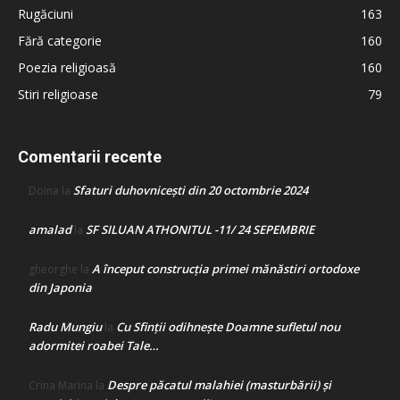
Rugăciuni
163
Fără categorie
160
Poezia religioasă
160
Stiri religioase
79
Comentarii recente
Sfaturi duhovnicești din 20 octombrie 2024
Doina
la
amalad
SF SILUAN ATHONITUL -11/ 24 SEPEMBRIE
la
A început construcţia primei mănăstiri ortodoxe
gheorghe
la
din Japonia
Radu Mungiu
Cu Sfinții odihnește Doamne sufletul nou
la
adormitei roabei Tale…
Despre păcatul malahiei (masturbării) şi
Crina Marina
la