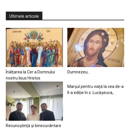
Ultimele articole
Înălțarea la Cer a Domnului
Dumnezeu…
nostru Iisus Hristos
Marșul pentru viață la cea de-a
II-a ediție în s. Lucășeuca,...
Recunoștință și binecuvântare