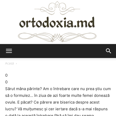
Ortodoxia.md
Acasă
0
0
Sărut mâna părinte? Am o întrebare care nu prea ştiu cum
să o formulez… în ziua de azi foarte multe femei donează
ovule. E păcat? Ce părere are biserica despre acest
lucru? Vă mulţumesc şi cer iertare dacă s-a mai răspuns
o dată la această întrebare fără să îmi dau seama.