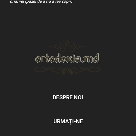
onaniei (pazei de a nu avea copii)
DESPRE NOI
URMAȚI-NE