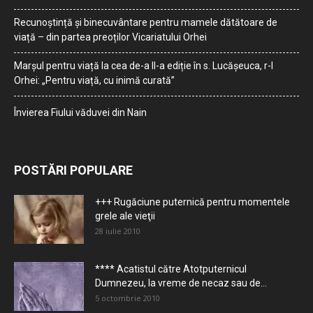
Recunoștință și binecuvântare pentru mamele dătătoare de
viață – din partea preoților Vicariatului Orhei
Marșul pentru viață la cea de-a II-a ediție în s. Lucășeuca, r-l
Orhei: „Pentru viață, cu inimă curată”
Învierea Fiului văduvei din Nain
POSTĂRI POPULARE
+++ Rugăciune puternică pentru momentele
grele ale vieţii
28 iulie 2010
**** Acatistul către Atotputernicul
Dumnezeu, la vreme de necaz sau de...
5 octombrie 2010