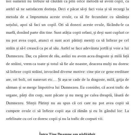
noi oamenii nu trebuie să căutăm ca prin orice metodă să avem copii, ca
astfel să ne satisfacem dorința. Deci e păcat să-ți faci voia și să recurgi la
metoda de a împrumuta aceste ovule, ca să fie fecundate cu sămânța
soțului, apoi să faci un copil. Ori să donezi aceste ovule, făcându-le ca
marfă, donând parte din tine. Sunt atâția copii orfani, și deși sunt cupluri ce
nu pot avea copii, atunci ei sunt acei părinți meniți ca să înfieze pe cel
străin și să-l crească ca pe al său. Astfel se face adevărata jertfă și voie a lui
Dumnezeu. Dar, cu părere de rău, astăzi nu avem acea dragoste și milă față
de străini, vrem ca toate și totul să fie ale noastre, deaceea mulți nu doresc
să înfieze copii străini, invocând diverse motive: cine știe ce gene ereditare
are, ori boli, ori naravuri etc… Și așa se cade de la dragoste, milă, grija de
sărman și se merge împotriva lui Dumnezeu. Eu consider, că acest trafic de
organe, părți din corp, sunt păcate și nu merg pe calea dreaptă, lăsată de
Dumnezeu. Sfinții Părinți nu au spus că cei care nu pot avea copii să
cumpere ovule ci să înfieze copii așa că rămân și eu în gândul lor: La
orfelinate cu cei ce doresc copii și nu la trafic de corpuri vii.
Întru Tine Doamne am nădăjduit.