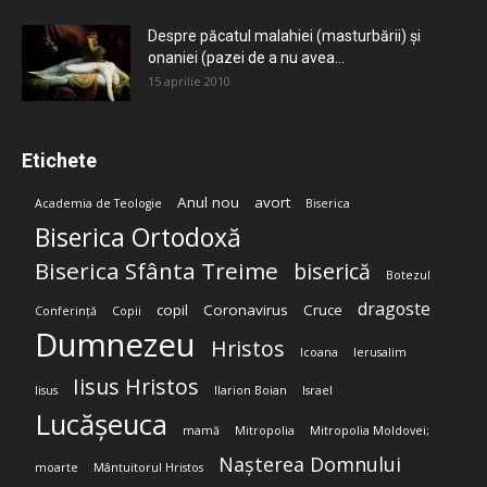
Despre păcatul malahiei (masturbării) şi
onaniei (pazei de a nu avea...
15 aprilie 2010
Etichete
Anul nou
avort
Academia de Teologie
Biserica
Biserica Ortodoxă
Biserica Sfânta Treime
biserică
Botezul
dragoste
copil
Coronavirus
Cruce
Conferință
Copii
Dumnezeu
Hristos
Icoana
Ierusalim
Iisus Hristos
Iisus
Ilarion Boian
Israel
Lucășeuca
mamă
Mitropolia
Mitropolia Moldovei;
Nașterea Domnului
moarte
Mântuitorul Hristos