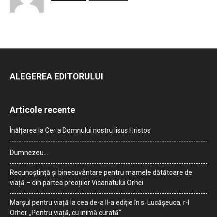
ALEGEREA EDITORULUI
Articole recente
Înălțarea la Cer a Domnului nostru Iisus Hristos
Dumnezeu…
Recunoștință și binecuvântare pentru mamele dătătoare de
viață – din partea preoților Vicariatului Orhei
Marșul pentru viață la cea de-a II-a ediție în s. Lucășeuca, r-l
Orhei: „Pentru viață, cu inimă curată”