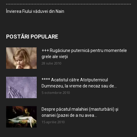
Învierea Fiului văduvei din Nain
POSTĂRI POPULARE
+++ Rugăciune puternică pentru momentele
grele ale vieţii
28 iulie 2010
**** Acatistul către Atotputernicul
Dumnezeu, la vreme de necaz sau de...
5 octombrie 2010
Despre păcatul malahiei (masturbării) şi
onaniei (pazei de a nu avea...
15 aprilie 2010