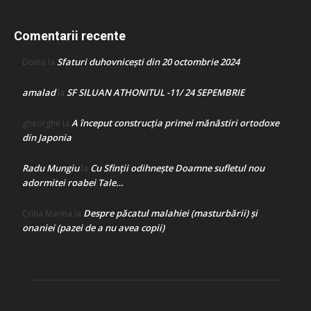
Comentarii recente
Sfaturi duhovnicești din 20 octombrie 2024
Doina
la
amalad
SF SILUAN ATHONITUL -11/ 24 SEPEMBRIE
la
A început construcţia primei mănăstiri ortodoxe
gheorghe
la
din Japonia
Radu Mungiu
Cu Sfinții odihnește Doamne sufletul nou
la
adormitei roabei Tale…
Despre păcatul malahiei (masturbării) şi
Crina Marina
la
onaniei (pazei de a nu avea copii)