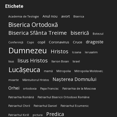
Etichete
Anul nou
avort
Academia de Teologie
Biserica
Biserica Ortodoxă
Biserica Sfânta Treime
biserică
Botezul
dragoste
copil
Coronavirus
Cruce
Conferință
Copii
Dumnezeu
Hristos
Icoana
Ierusalim
Iisus Hristos
Iisus
Ilarion Boian
Israel
Lucășeuca
mamă
Mitropolia
Mitropolia Moldovei;
Nașterea Domnului
moarte
Mântuitorul Hristos
Orhei
ortodoxia
Papa Francisc
Patriarhia de la Moscova
Patriarhia Română
Patriarhul Bisericii Ortodoxe Române
Patriarhul Chiril
Patriarhul Daniel
Patriarhul Ecumenic
Predica
Patriarhul Kirill
pictura