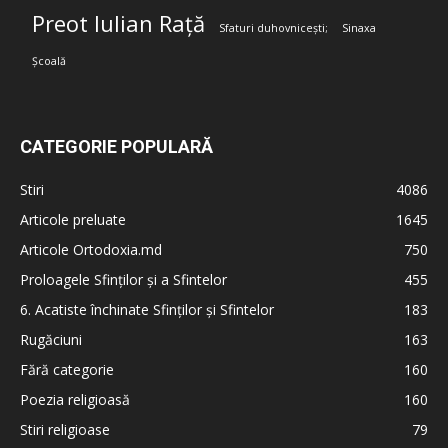
Preot Iulian Rață
Sfaturi duhovnicești;
Sinaxa
Școală
CATEGORIE POPULARĂ
Stiri
4086
Articole preluate
1645
Articole Ortodoxia.md
750
Proloagele Sfinților și a Sfintelor
455
6. Acatiste închinate Sfinților și Sfintelor
183
Rugăciuni
163
Fără categorie
160
Poezia religioasă
160
Stiri religioase
79