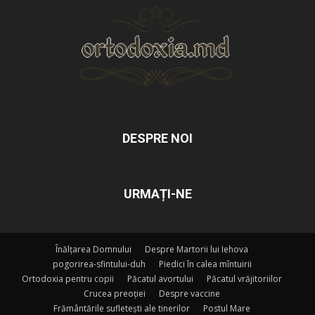
DESPRE NOI
URMAȚI-NE
Înălțarea Domnului
Despre Martorii lui Iehova
pogorirea-sfintului-duh
Piedici în calea mîntuirii
Ortodoxia pentru copii
Păcatul avortului
Păcatul vrăjitoriilor
Crucea preoției
Despre vaccine
Frământările sufletești ale tinerilor
Postul Mare