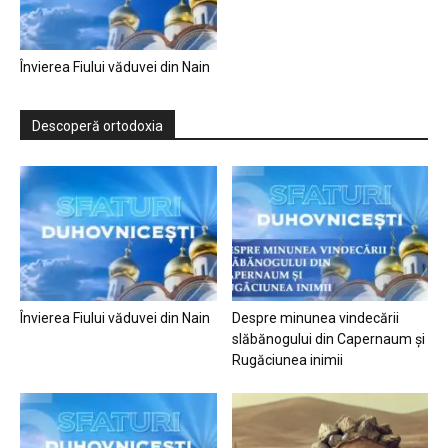
Învierea Fiului văduvei din Nain
Descoperă ortodoxia
Învierea Fiului văduvei din Nain
Despre minunea vindecării
slăbănogului din Capernaum și
Rugăciunea inimii