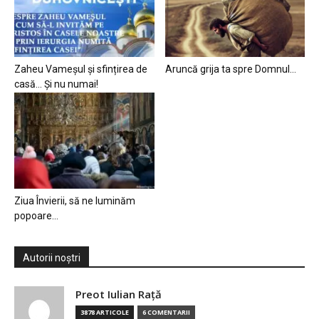
Zaheu Vameșul și sfințirea de
Aruncă grija ta spre Domnul…
casă… Și nu numai!
Ziua Învierii, să ne luminăm
popoare…
Autorii noștri
Preot Iulian Raţă
3878 ARTICOLE
6 COMENTARII