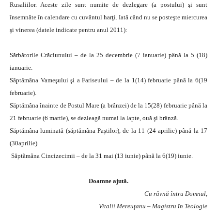
Rusaliilor. Aceste zile sunt numite de dezlegare (a postului) şi sunt
însemnăte în calendare cu cuvântul harţi. Iată când nu se posteşte miercurea
şi vinerea (datele indicate pentru anul 2011):
Sărbătorile Crăciunului – de la 25 decembrie (7 ianuarie) până la 5 (18)
ianuarie.
Săptămâna Vameşului şi a Fariseului – de la 1(14) februarie până la 6(19
februarie).
Săptămâna înainte de Postul Mare (a brânzei) de la 15(28) februarie până la
21 februarie (6 martie), se dezleagă numai la lapte, ouă şi brânză.
Săptămâna luminată (săptămâna Paștilor), de la 11 (24 aprilie) până la 17
(30aprilie)
Săptămâna Cincizecimii – de la 31 mai (13 iunie) până la 6(19) iunie.
Doamne ajută.
Cu râvnă întru Domnul,
Vitalii Mereuţanu – Magistru în Teologie