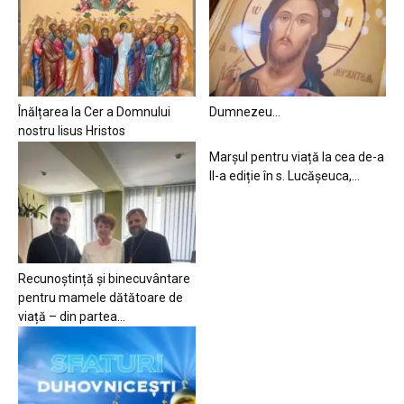
Înălțarea la Cer a Domnului
Dumnezeu…
nostru Iisus Hristos
Marșul pentru viață la cea de-a
II-a ediție în s. Lucășeuca,...
Recunoștință și binecuvântare
pentru mamele dătătoare de
viață – din partea...