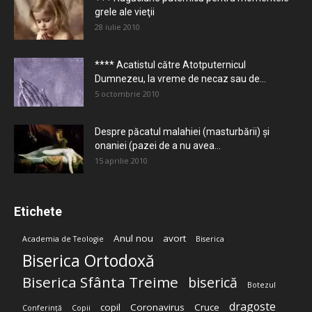
grele ale vieţii
28 iulie 2010
**** Acatistul către Atotputernicul
Dumnezeu, la vreme de necaz sau de...
5 octombrie 2010
Despre păcatul malahiei (masturbării) şi
onaniei (pazei de a nu avea...
15 aprilie 2010
Etichete
Anul nou
avort
Academia de Teologie
Biserica
Biserica Ortodoxă
Biserica Sfânta Treime
biserică
Botezul
dragoste
copil
Coronavirus
Cruce
Conferință
Copii