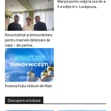
Marșul pentru viață la cea de-a
II-a ediție în s. Lucășeuca,...
Recunoștință și binecuvântare
pentru mamele dătătoare de
viață – din partea...
Învierea Fiului văduvei din Nain
Descoperă ortodoxia