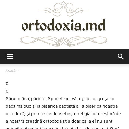
Ortodoxia.md
Acasă
0
0
Sărut mâna, părinte! Spuneţi-mi vă rog cu ce greşesc
dacă mă duc şi la biserica baptistă şi la biserica noastră
ortodoxă, şi prin ce se deosebeşte religia lor creştină de
a noastră creştină ortodoxă ştiu doar că la ei nu sunt
anumite obiceiuri cum sunt la noi, dar alte deosebiri? Vă