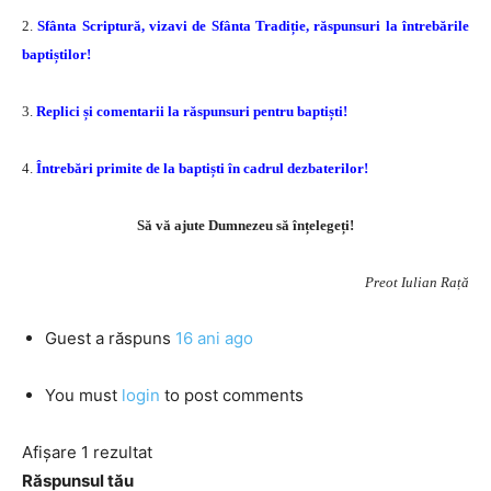
2.
Sfânta Scriptură, vizavi de Sfânta Tradiție, răspunsuri la întrebările
baptiștilor!
3.
Replici și comentarii la răspunsuri pentru baptiști!
4.
Întrebări primite de la baptiști în cadrul dezbaterilor!
Să vă ajute Dumnezeu să înțelegeți!
Preot Iulian Rață
Guest
a răspuns
16 ani ago
You must
login
to post comments
Afișare 1 rezultat
Răspunsul tău