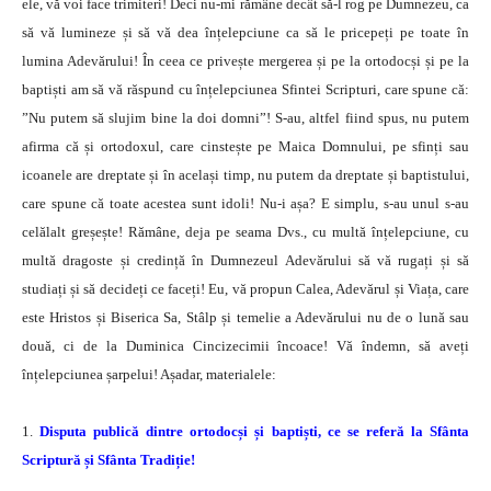
ele, vă voi face trimiteri! Deci nu-mi rămâne decât să-l rog pe Dumnezeu, ca
să vă lumineze și să vă dea înțelepciune ca să le pricepeți pe toate în
lumina Adevărului! În ceea ce privește mergerea și pe la ortodocși și pe la
baptiști am să vă răspund cu înțelepciunea Sfintei Scripturi, care spune că:
”Nu putem să slujim bine la doi domni”! S-au, altfel fiind spus, nu putem
afirma că și ortodoxul, care cinstește pe Maica Domnului, pe sfinți sau
icoanele are dreptate și în același timp, nu putem da dreptate și baptistului,
care spune că toate acestea sunt idoli! Nu-i așa? E simplu, s-au unul s-au
celălalt greșește! Rămâne, deja pe seama Dvs., cu multă înțelepciune, cu
multă dragoste și credință în Dumnezeul Adevărului să vă rugați și să
studiați și să decideți ce faceți! Eu, vă propun Calea, Adevărul și Viața, care
este Hristos și Biserica Sa, Stâlp și temelie a Adevărului nu de o lună sau
două, ci de la Duminica Cincizecimii încoace! Vă îndemn, să aveți
înțelepciunea șarpelui! Așadar, materialele:
1.
Disputa publică dintre ortodocși și baptiști, ce se referă la Sfânta
Scriptură și Sfânta Tradiție!