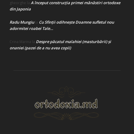
A început construcţia primei mănăstiri ortodoxe
gheorghe
la
din Japonia
Radu Mungiu
Cu Sfinții odihnește Doamne sufletul nou
la
adormitei roabei Tale…
Despre păcatul malahiei (masturbării) şi
Crina Marina
la
onaniei (pazei de a nu avea copii)