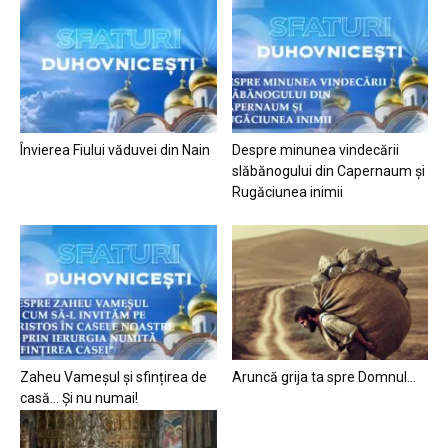
Învierea Fiului văduvei din Nain
Despre minunea vindecării
slăbănogului din Capernaum și
Rugăciunea inimii
Zaheu Vameșul și sfințirea de
Aruncă grija ta spre Domnul…
casă… Și nu numai!