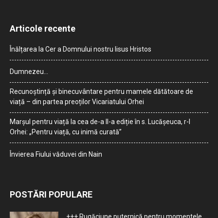
Articole recente
Înălțarea la Cer a Domnului nostru Iisus Hristos
Dumnezeu…
Recunoștință și binecuvântare pentru mamele dătătoare de
viață – din partea preoților Vicariatului Orhei
Marșul pentru viață la cea de-a II-a ediție în s. Lucășeuca, r-l
Orhei: „Pentru viață, cu inimă curată”
Învierea Fiului văduvei din Nain
POSTĂRI POPULARE
+++ Rugăciune puternică pentru momentele