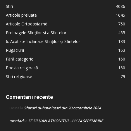
Stiri
4086
Articole preluate
1645
Articole Ortodoxia.md
750
Proloagele Sfinților și a Sfintelor
455
6. Acatiste închinate Sfinților și Sfintelor
183
Rugăciuni
163
Fără categorie
160
Poezia religioasă
160
Stiri religioase
79
Comentarii recente
Sfaturi duhovnicești din 20 octombrie 2024
Doina
la
amalad
SF SILUAN ATHONITUL -11/ 24 SEPEMBRIE
la