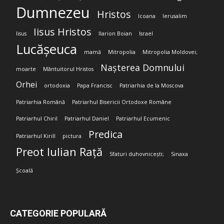
Dumnezeu
Hristos
Icoana
Ierusalim
Iisus Hristos
Iisus
Ilarion Boian
Israel
Lucășeuca
mamă
Mitropolia
Mitropolia Moldovei;
Nașterea Domnului
moarte
Mântuitorul Hristos
Orhei
ortodoxia
Papa Francisc
Patriarhia de la Moscova
Patriarhia Română
Patriarhul Bisericii Ortodoxe Române
Patriarhul Chiril
Patriarhul Daniel
Patriarhul Ecumenic
Predica
Patriarhul Kirill
pictura
Preot Iulian Rață
Sfaturi duhovnicești;
Sinaxa
Școală
CATEGORIE POPULARĂ