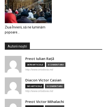
Ziua Învierii, să ne luminăm
popoare…
Autorii noștri
Preot Iulian Raţă
3878 ARTICOLE
6 COMENTARII
http://www.ortodoxia.md
Diacon Victor Casian
581 ARTICOLE
5 COMENTARII
http://www.ortodoxia.md
Preot Victor Mihalachi