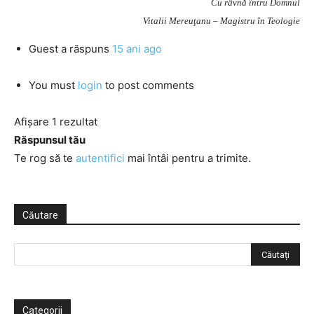
Cu râvnă întru Domnul
Vitalii Mereuţanu – Magistru în Teologie
Guest
a răspuns
15 ani ago
You must
login
to post comments
Afișare 1 rezultat
Răspunsul tău
Te rog să te
autentifici
mai întâi pentru a trimite.
Căutare
Categorii