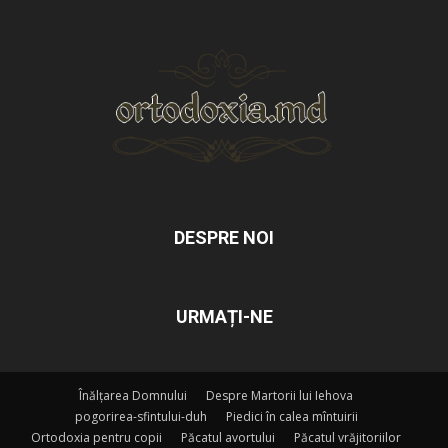
DESPRE NOI
URMAȚI-NE
Înălțarea Domnului
Despre Martorii lui Iehova
pogorirea-sfintului-duh
Piedici în calea mîntuirii
Ortodoxia pentru copii
Păcatul avortului
Păcatul vrăjitoriilor