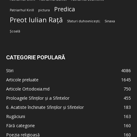
Predica
Patriarhul Kirill
pictura
Preot Iulian Rață
Sfaturi duhovnicești;
Sinaxa
Școală
CATEGORIE POPULARĂ
Stiri
4086
Articole preluate
1645
Articole Ortodoxia.md
750
Proloagele Sfinților și a Sfintelor
455
6. Acatiste închinate Sfinților și Sfintelor
183
Rugăciuni
163
Fără categorie
160
Poezia religioasă
160