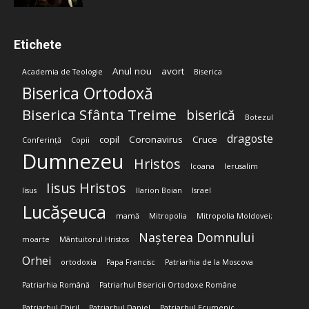
Etichete
Anul nou
avort
Academia de Teologie
Biserica
Biserica Ortodoxă
Biserica Sfânta Treime
biserică
Botezul
dragoste
copil
Coronavirus
Cruce
Conferință
Copii
Dumnezeu
Hristos
Icoana
Ierusalim
Iisus Hristos
Iisus
Ilarion Boian
Israel
Lucășeuca
mamă
Mitropolia
Mitropolia Moldovei;
Nașterea Domnului
moarte
Mântuitorul Hristos
Orhei
ortodoxia
Papa Francisc
Patriarhia de la Moscova
Patriarhia Română
Patriarhul Bisericii Ortodoxe Române
Patriarhul Chiril
Patriarhul Daniel
Patriarhul Ecumenic