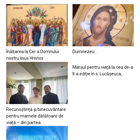
Înălțarea la Cer a Domnului
Dumnezeu…
nostru Iisus Hristos
Marșul pentru viață la cea de-a
II-a ediție în s. Lucășeuca,...
Recunoștință și binecuvântare
pentru mamele dătătoare de
viață – din partea...