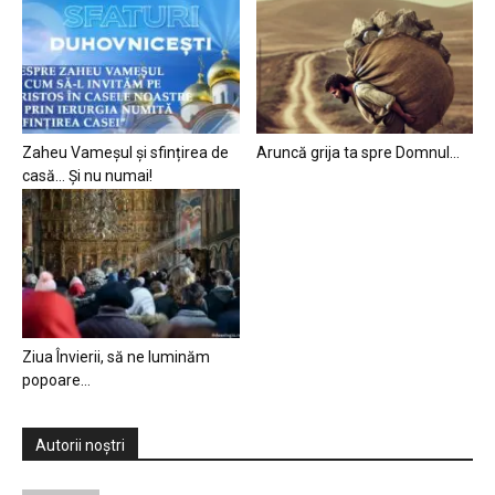
Zaheu Vameșul și sfințirea de
Aruncă grija ta spre Domnul…
casă… Și nu numai!
Ziua Învierii, să ne luminăm
popoare…
Autorii noștri