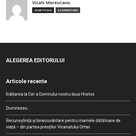
Vitalii Mereutanu
23 ARTICOLE
0 COMENTARII
ALEGEREA EDITORULUI
Articole recente
Înălțarea la Cer a Domnului nostru Iisus Hristos
Dumnezeu…
Recunoștință și binecuvântare pentru mamele dătătoare de
viață – din partea preoților Vicariatului Orhei