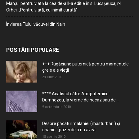
Marșul pentru viață la cea de-a II-a ediție în s. Lucășeuca, r-l
Orhei: „Pentru viață, cu inimă curată”
Învierea Fiului văduvei din Nain
POSTĂRI POPULARE
+++ Rugăciune puternică pentru momentele
grele ale vieţii
28 iulie 2010
**** Acatistul către Atotputernicul
Dumnezeu, la vreme de necaz sau de...
5 octombrie 2010
Despre păcatul malahiei (masturbării) şi
onaniei (pazei de a nu avea...
15 aprilie 2010