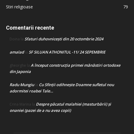
Stiri religioase
79
Comentarii recente
Sfaturi duhovnicești din 20 octombrie 2024
Doina
la
amalad
SF SILUAN ATHONITUL -11/ 24 SEPEMBRIE
la
A început construcţia primei mănăstiri ortodoxe
gheorghe
la
din Japonia
Radu Mungiu
Cu Sfinții odihnește Doamne sufletul nou
la
adormitei roabei Tale…
Despre păcatul malahiei (masturbării) şi
Crina Marina
la
onaniei (pazei de a nu avea copii)