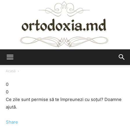
Ortodoxia.md
Acasă
0
0
Ce zile sunt permise să te împreunezi cu soţul? Doamne
ajută.
Share