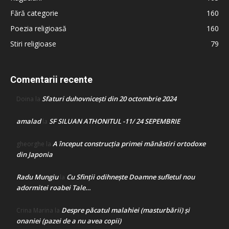
Fără categorie
160
Poezia religioasă
160
Stiri religioase
79
Comentarii recente
Sfaturi duhovnicești din 20 octombrie 2024
Doina
la
amalad
SF SILUAN ATHONITUL -11/ 24 SEPEMBRIE
la
A început construcţia primei mănăstiri ortodoxe
gheorghe
la
din Japonia
Radu Mungiu
Cu Sfinții odihnește Doamne sufletul nou
la
adormitei roabei Tale…
Despre păcatul malahiei (masturbării) şi
Crina Marina
la
onaniei (pazei de a nu avea copii)