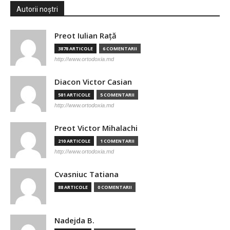
Autorii noștri
Preot Iulian Raţă
3878 ARTICOLE
6 COMENTARII
http://www.ortodoxia.md
Diacon Victor Casian
581 ARTICOLE
5 COMENTARII
http://www.ortodoxia.md
Preot Victor Mihalachi
210 ARTICOLE
1 COMENTARII
http://www.ortodoxia.md
Cvasniuc Tatiana
88 ARTICOLE
0 COMENTARII
Nadejda B.