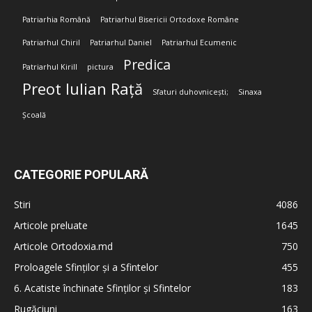
Patriarhia Română
Patriarhul Bisericii Ortodoxe Române
Patriarhul Chiril
Patriarhul Daniel
Patriarhul Ecumenic
Predica
Patriarhul Kirill
pictura
Preot Iulian Rață
Sfaturi duhovnicești;
Sinaxa
Școală
CATEGORIE POPULARĂ
Stiri
4086
Articole preluate
1645
Articole Ortodoxia.md
750
Proloagele Sfinților și a Sfintelor
455
6. Acatiste închinate Sfinților și Sfintelor
183
Rugăciuni
163