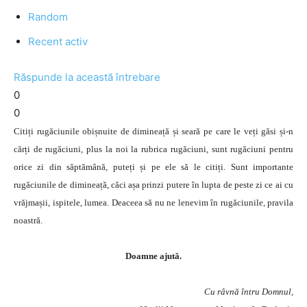
Random
Recent activ
Răspunde la această întrebare
0
0
Citiți rugăciunile obișnuite de dimineață și seară pe care le veți găsi și-n
cărți de rugăciuni, plus la noi la rubrica rugăciuni, sunt rugăciuni pentru
orice zi din săptămână, puteți și pe ele să le citiți. Sunt importante
rugăciunile de dimineață, căci așa prinzi putere în lupta de peste zi ce ai cu
vrăjmașii, ispitele, lumea. Deaceea să nu ne lenevim în rugăciunile, pravila
noastră.
Doamne ajută.
Cu râvnă întru Domnul,