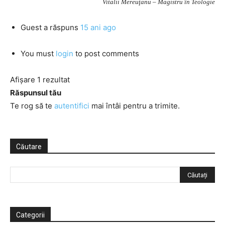
Vitalii Mereuţanu – Magistru în Teologie
Guest
a răspuns
15 ani ago
You must
login
to post comments
Afișare 1 rezultat
Răspunsul tău
Te rog să te
autentifici
mai întâi pentru a trimite.
Căutare
Categorii