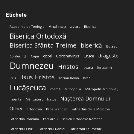
Etichete
Anul nou
avort
Academia de Teologie
Biserica
Biserica Ortodoxă
Biserica Sfânta Treime
biserică
Botezul
dragoste
copil
Coronavirus
Cruce
Conferință
Copii
Dumnezeu
Hristos
Icoana
Ierusalim
Iisus Hristos
Iisus
Ilarion Boian
Israel
Lucășeuca
mamă
Mitropolia
Mitropolia Moldovei;
Nașterea Domnului
moarte
Mântuitorul Hristos
Orhei
ortodoxia
Papa Francisc
Patriarhia de la Moscova
Patriarhia Română
Patriarhul Bisericii Ortodoxe Române
Patriarhul Chiril
Patriarhul Daniel
Patriarhul Ecumenic