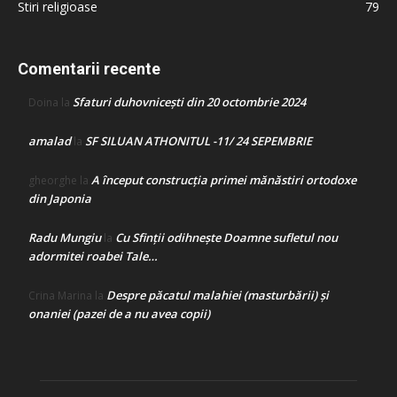
Stiri religioase
79
Comentarii recente
Sfaturi duhovnicești din 20 octombrie 2024
Doina
la
amalad
SF SILUAN ATHONITUL -11/ 24 SEPEMBRIE
la
A început construcţia primei mănăstiri ortodoxe
gheorghe
la
din Japonia
Radu Mungiu
Cu Sfinții odihnește Doamne sufletul nou
la
adormitei roabei Tale…
Despre păcatul malahiei (masturbării) şi
Crina Marina
la
onaniei (pazei de a nu avea copii)