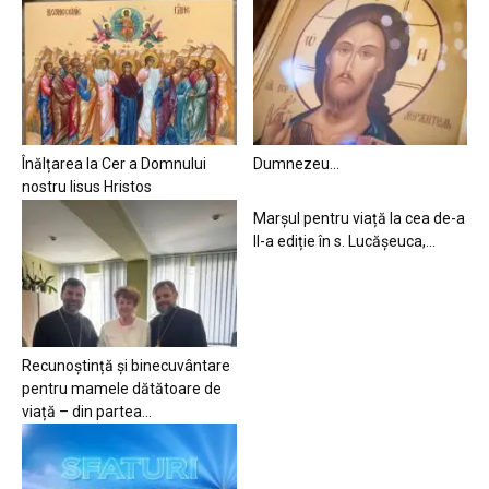
Înălțarea la Cer a Domnului
Dumnezeu…
nostru Iisus Hristos
Marșul pentru viață la cea de-a
II-a ediție în s. Lucășeuca,...
Recunoștință și binecuvântare
pentru mamele dătătoare de
viață – din partea...