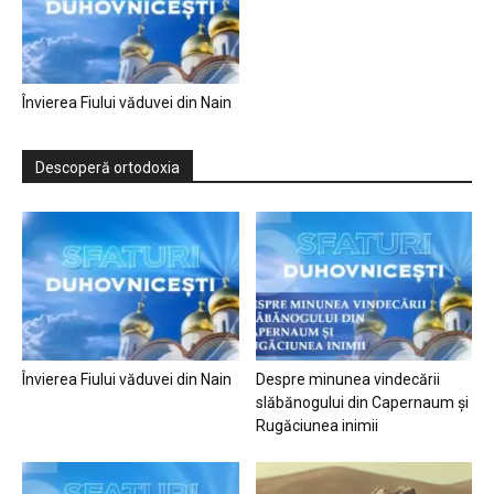
Învierea Fiului văduvei din Nain
Descoperă ortodoxia
Învierea Fiului văduvei din Nain
Despre minunea vindecării
slăbănogului din Capernaum și
Rugăciunea inimii