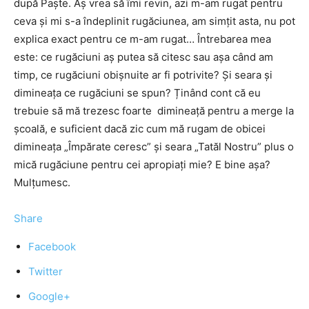
după Paște. Aș vrea să îmi revin, azi m-am rugat pentru
ceva și mi s-a îndeplinit rugăciunea, am simțit asta, nu pot
explica exact pentru ce m-am rugat… Întrebarea mea
este: ce rugăciuni aș putea să citesc sau așa când am
timp, ce rugăciuni obișnuite ar fi potrivite? Și seara și
dimineața ce rugăciuni se spun? Ținând cont că eu
trebuie să mă trezesc foarte dimineață pentru a merge la
școală, e suficient dacă zic cum mă rugam de obicei
dimineața „Împărate ceresc” și seara „Tatăl Nostru” plus o
mică rugăciune pentru cei apropiați mie? E bine așa?
Mulțumesc.
Share
Facebook
Twitter
Google+