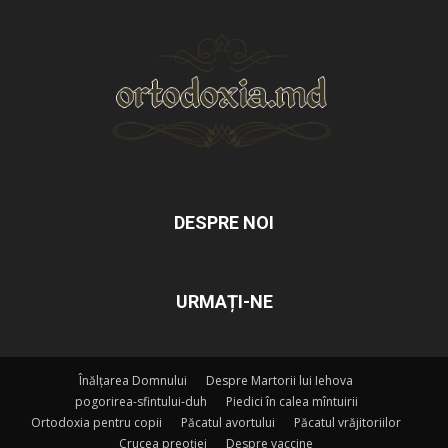
DESPRE NOI
URMAȚI-NE
Înălțarea Domnului
Despre Martorii lui Iehova
pogorirea-sfintului-duh
Piedici în calea mîntuirii
Ortodoxia pentru copii
Păcatul avortului
Păcatul vrăjitoriilor
Crucea preoției
Despre vaccine