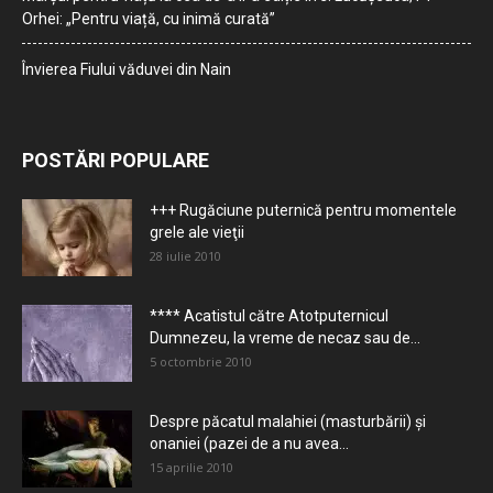
Orhei: „Pentru viață, cu inimă curată”
Învierea Fiului văduvei din Nain
POSTĂRI POPULARE
+++ Rugăciune puternică pentru momentele
grele ale vieţii
28 iulie 2010
**** Acatistul către Atotputernicul
Dumnezeu, la vreme de necaz sau de...
5 octombrie 2010
Despre păcatul malahiei (masturbării) şi
onaniei (pazei de a nu avea...
15 aprilie 2010