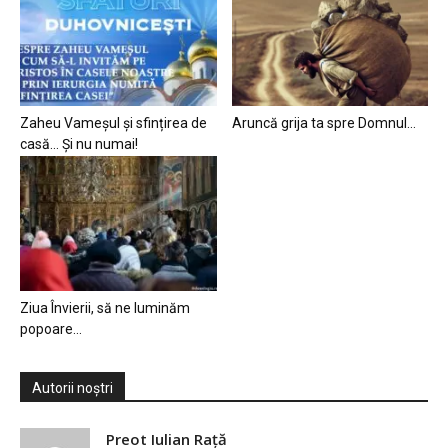
Zaheu Vameșul și sfințirea de
Aruncă grija ta spre Domnul…
casă… Și nu numai!
Ziua Învierii, să ne luminăm
popoare…
Autorii noștri
Preot Iulian Raţă