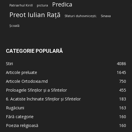
Predica
Patriarhul Kirill
pictura
Preot Iulian Rață
Sfaturi duhovnicești;
Sinaxa
Școală
CATEGORIE POPULARĂ
Stiri
4086
Articole preluate
1645
Articole Ortodoxia.md
750
Proloagele Sfinților și a Sfintelor
455
6. Acatiste închinate Sfinților și Sfintelor
183
Rugăciuni
163
Fără categorie
160
Poezia religioasă
160