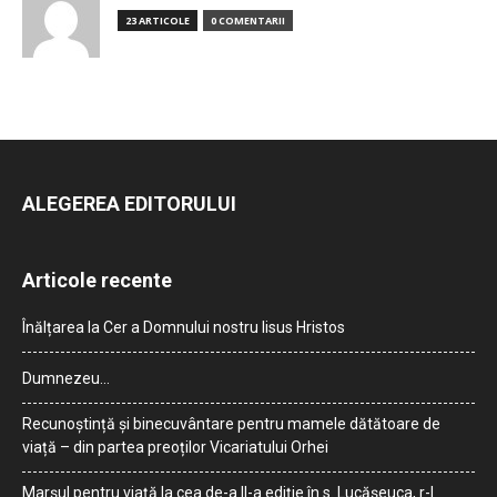
23 ARTICOLE
0 COMENTARII
ALEGEREA EDITORULUI
Articole recente
Înălțarea la Cer a Domnului nostru Iisus Hristos
Dumnezeu…
Recunoștință și binecuvântare pentru mamele dătătoare de
viață – din partea preoților Vicariatului Orhei
Marșul pentru viață la cea de-a II-a ediție în s. Lucășeuca, r-l