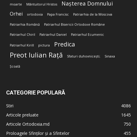
Nașterea Domnului
moarte
Mântuitorul Hristos
Orhei
ortodoxia
Papa Francisc
Patriarhia de la Moscova
Patriarhia Română
Patriarhul Bisericii Ortodoxe Române
Patriarhul Chiril
Patriarhul Daniel
Patriarhul Ecumenic
Predica
Patriarhul Kirill
pictura
Preot Iulian Rață
Sfaturi duhovnicești;
Sinaxa
Școală
CATEGORIE POPULARĂ
Stiri
4086
Articole preluate
1645
Articole Ortodoxia.md
750
Proloagele Sfinților și a Sfintelor
455