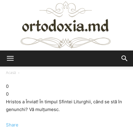
Ortodoxia.md
Acasă
0
0
Hristos a Înviat! În timpul Sfintei Liturghii, când se stă în
genunchi? Vă mulțumesc.
Share