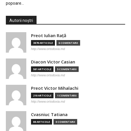
popoare…
Autorii noștri
Preot Iulian Raţă
3878 ARTICOLE
6 COMENTARII
http://www.ortodoxia.md
Diacon Victor Casian
581 ARTICOLE
5 COMENTARII
http://www.ortodoxia.md
Preot Victor Mihalachi
210 ARTICOLE
1 COMENTARII
http://www.ortodoxia.md
Cvasniuc Tatiana
88 ARTICOLE
0 COMENTARII