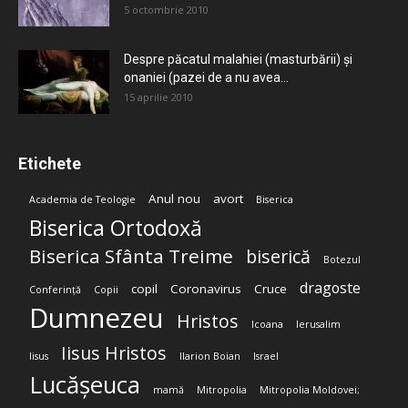
5 octombrie 2010
Despre păcatul malahiei (masturbării) şi
onaniei (pazei de a nu avea...
15 aprilie 2010
Etichete
Anul nou
avort
Academia de Teologie
Biserica
Biserica Ortodoxă
Biserica Sfânta Treime
biserică
Botezul
dragoste
copil
Coronavirus
Cruce
Conferință
Copii
Dumnezeu
Hristos
Icoana
Ierusalim
Iisus Hristos
Iisus
Ilarion Boian
Israel
Lucășeuca
mamă
Mitropolia
Mitropolia Moldovei;