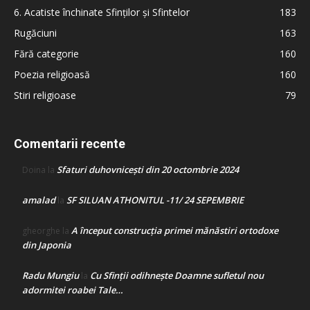
6. Acatiste închinate Sfinților și Sfintelor
183
Rugăciuni
163
Fără categorie
160
Poezia religioasă
160
Stiri religioase
79
Comentarii recente
Sfaturi duhovnicești din 20 octombrie 2024
Doina
la
amalad
SF SILUAN ATHONITUL -11/ 24 SEPEMBRIE
la
A început construcţia primei mănăstiri ortodoxe
gheorghe
la
din Japonia
Radu Mungiu
Cu Sfinții odihnește Doamne sufletul nou
la
adormitei roabei Tale…