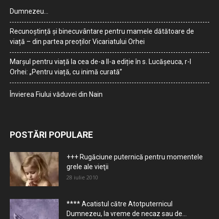
Dumnezeu…
Recunoștință și binecuvântare pentru mamele dătătoare de
viață – din partea preoților Vicariatului Orhei
Marșul pentru viață la cea de-a II-a ediție în s. Lucășeuca, r-l
Orhei: „Pentru viață, cu inimă curată”
Învierea Fiului văduvei din Nain
POSTĂRI POPULARE
+++ Rugăciune puternică pentru momentele
grele ale vieţii
28 iulie 2010
**** Acatistul către Atotputernicul
Dumnezeu, la vreme de necaz sau de...