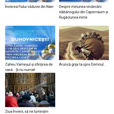
Învierea Fiului văduvei din Nain
Despre minunea vindecării
slăbănogului din Capernaum și
Rugăciunea inimii
Zaheu Vameșul și sfințirea de
Aruncă grija ta spre Domnul…
casă… Și nu numai!
Ziua Învierii, să ne luminăm