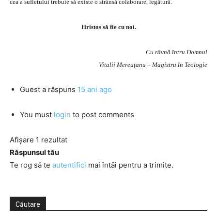
cea a sufletului trebuie să existe o strânsă colaborare, legătură.
Hristos să fie cu noi.
Cu râvnă întru Domnul
Vitalii Mereuţanu – Magistru în Teologie
Guest
a răspuns
15 ani ago
You must
login
to post comments
Afișare 1 rezultat
Răspunsul tău
Te rog să te
autentifici
mai întâi pentru a trimite.
Căutare