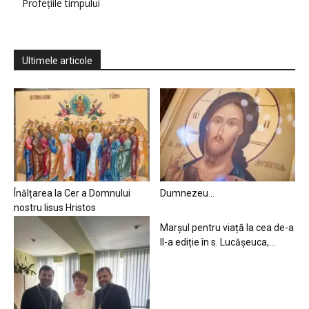
Profețiile timpului
Ultimele articole
Înălțarea la Cer a Domnului
Dumnezeu…
nostru Iisus Hristos
Marșul pentru viață la cea de-a
II-a ediție în s. Lucășeuca,...