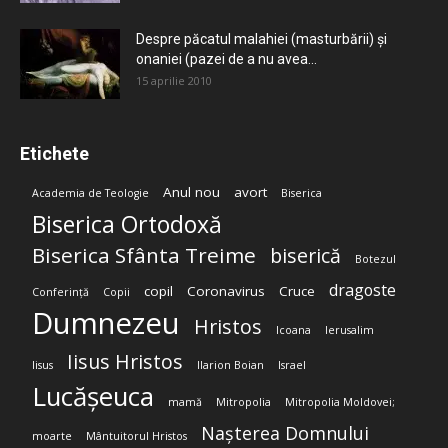
Despre păcatul malahiei (masturbării) şi
onaniei (pazei de a nu avea...
15 aprilie 2010
Etichete
Anul nou
avort
Academia de Teologie
Biserica
Biserica Ortodoxă
Biserica Sfânta Treime
biserică
Botezul
dragoste
copil
Coronavirus
Cruce
Conferință
Copii
Dumnezeu
Hristos
Icoana
Ierusalim
Iisus Hristos
Iisus
Ilarion Boian
Israel
Lucășeuca
mamă
Mitropolia
Mitropolia Moldovei;
Nașterea Domnului
moarte
Mântuitorul Hristos