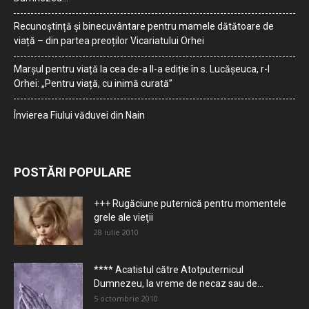
Recunoștință și binecuvântare pentru mamele dătătoare de
viață – din partea preoților Vicariatului Orhei
Marșul pentru viață la cea de-a II-a ediție în s. Lucășeuca, r-l
Orhei: „Pentru viață, cu inimă curată”
Învierea Fiului văduvei din Nain
POSTĂRI POPULARE
+++ Rugăciune puternică pentru momentele
grele ale vieţii
28 iulie 2010
**** Acatistul către Atotputernicul
Dumnezeu, la vreme de necaz sau de...
5 octombrie 2010