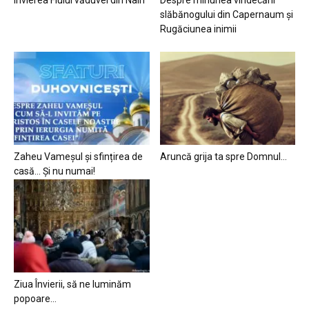
slăbănogului din Capernaum și
Rugăciunea inimii
Zaheu Vameșul și sfințirea de
Aruncă grija ta spre Domnul…
casă… Și nu numai!
Ziua Învierii, să ne luminăm
popoare…