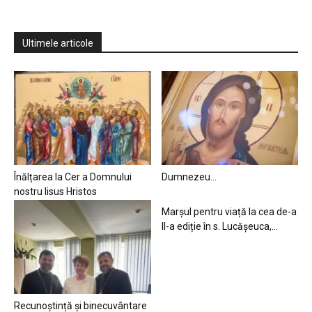
Ultimele articole
Înălțarea la Cer a Domnului
Dumnezeu…
nostru Iisus Hristos
Marșul pentru viață la cea de-a
II-a ediție în s. Lucășeuca,...
Recunoștință și binecuvântare