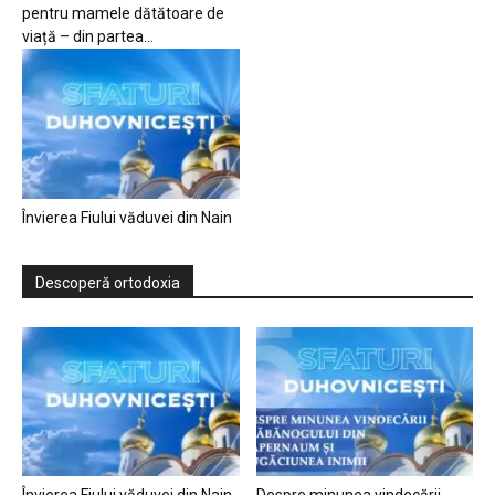
pentru mamele dătătoare de
viață – din partea...
Învierea Fiului văduvei din Nain
Descoperă ortodoxia
Învierea Fiului văduvei din Nain
Despre minunea vindecării