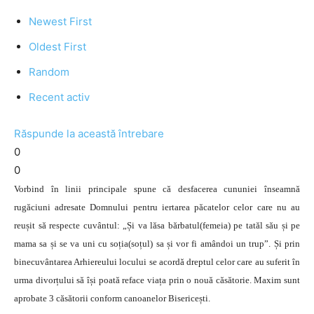
Newest First
Oldest First
Random
Recent activ
Răspunde la această întrebare
0
0
Vorbind în linii principale spune că desfacerea cununiei înseamnă
rugăciuni adresate Domnului pentru iertarea păcatelor celor care nu au
reușit să respecte cuvântul: „Și va lăsa bărbatul(femeia) pe tatăl său și pe
mama sa și se va uni cu soția(soțul) sa și vor fi amândoi un trup”. Și prin
binecuvântarea Arhiereului locului se acordă dreptul celor care au suferit în
urma divorțului să își poată reface viața prin o nouă căsătorie. Maxim sunt
aprobate 3 căsătorii conform canoanelor Bisericești.