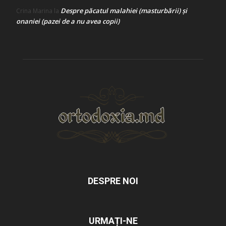
Despre păcatul malahiei (masturbării) şi
Crina Marina
la
onaniei (pazei de a nu avea copii)
DESPRE NOI
URMAȚI-NE