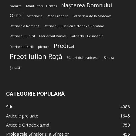
Nașterea Domnului
moarte
Mântuitorul Hristos
Orhei
ortodoxia
Papa Francisc
Patriarhia de la Moscova
Patriarhia Română
Patriarhul Bisericii Ortodoxe Române
Patriarhul Chiril
Patriarhul Daniel
Patriarhul Ecumenic
Predica
Patriarhul Kirill
pictura
Preot Iulian Rață
Sfaturi duhovnicești;
Sinaxa
Școală
CATEGORIE POPULARĂ
Stiri
4086
Articole preluate
1645
Articole Ortodoxia.md
750
Proloagele Sfinților și a Sfintelor
455