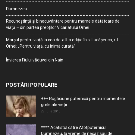
Dumnezeu…
Recunoștință și binecuvântare pentru mamele dătătoare de
viață – din partea preoților Vicariatului Orhei
Marșul pentru viață la cea de-a II-a ediție în s. Lucășeuca, r-l
Orhei: „Pentru viață, cu inimă curată”
Învierea Fiului văduvei din Nain
POSTĂRI POPULARE
+++ Rugăciune puternică pentru momentele
grele ale vieţii
28 iulie 2010
**** Acatistul către Atotputernicul
Dumnezeu, la vreme de necaz sau de...