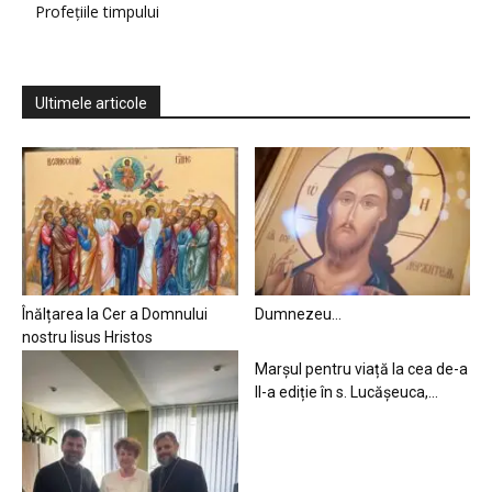
Profețiile timpului
Ultimele articole
Înălțarea la Cer a Domnului
Dumnezeu…
nostru Iisus Hristos
Marșul pentru viață la cea de-a
II-a ediție în s. Lucășeuca,...