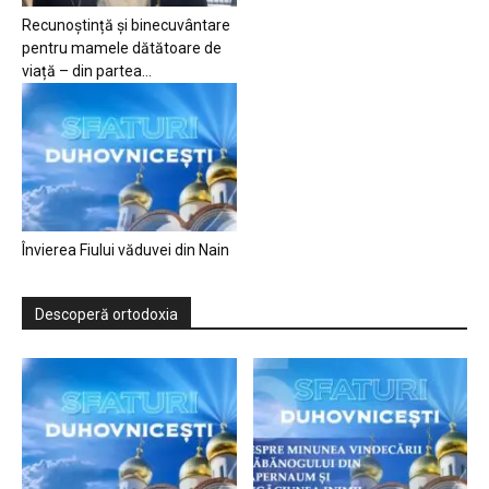
Recunoștință și binecuvântare
pentru mamele dătătoare de
viață – din partea...
Învierea Fiului văduvei din Nain
Descoperă ortodoxia