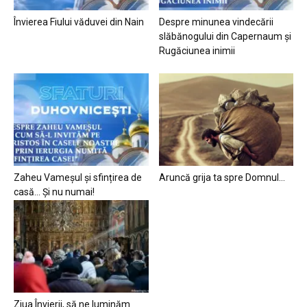
Învierea Fiului văduvei din Nain
Despre minunea vindecării
slăbănogului din Capernaum și
Rugăciunea inimii
Zaheu Vameșul și sfințirea de
Aruncă grija ta spre Domnul…
casă… Și nu numai!
Ziua Învierii, să ne luminăm