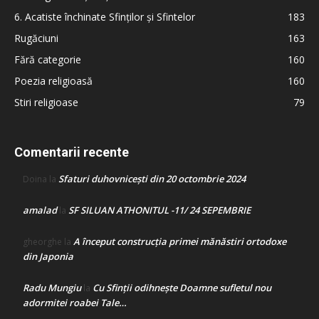
6. Acatiste închinate Sfinților și Sfintelor
183
Rugăciuni
163
Fără categorie
160
Poezia religioasă
160
Stiri religioase
79
Comentarii recente
Sfaturi duhovnicești din 20 octombrie 2024
Doina
la
amalad
SF SILUAN ATHONITUL -11/ 24 SEPEMBRIE
la
A început construcţia primei mănăstiri ortodoxe
gheorghe
la
din Japonia
Radu Mungiu
Cu Sfinții odihnește Doamne sufletul nou
la
adormitei roabei Tale…