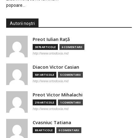
popoare…
Autorii noștri
Preot Iulian Raţă
3878 ARTICOLE
6 COMENTARII
http://www.ortodoxia.md
Diacon Victor Casian
581 ARTICOLE
5 COMENTARII
http://www.ortodoxia.md
Preot Victor Mihalachi
210 ARTICOLE
1 COMENTARII
http://www.ortodoxia.md
Cvasniuc Tatiana
88 ARTICOLE
0 COMENTARII