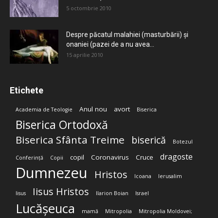
5 octombrie 2010
Despre păcatul malahiei (masturbării) şi
onaniei (pazei de a nu avea...
15 aprilie 2010
Etichete
Anul nou
avort
Academia de Teologie
Biserica
Biserica Ortodoxă
Biserica Sfânta Treime
biserică
Botezul
dragoste
copil
Coronavirus
Cruce
Conferință
Copii
Dumnezeu
Hristos
Icoana
Ierusalim
Iisus Hristos
Iisus
Ilarion Boian
Israel
Lucășeuca
mamă
Mitropolia
Mitropolia Moldovei;