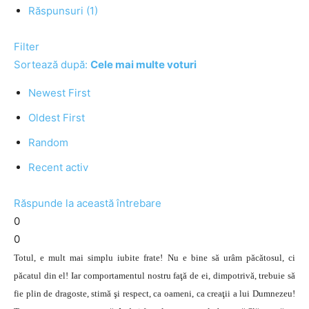
Răspunsuri (1)
Filter
Sortează după:
Cele mai multe voturi
Newest First
Oldest First
Random
Recent activ
Răspunde la această întrebare
0
0
Totul, e mult mai simplu iubite frate! Nu e bine să urâm păcătosul, ci
păcatul din el! Iar comportamentul nostru faţă de ei, dimpotrivă, trebuie să
fie plin de dragoste, stimă şi respect, ca oameni, ca creaţii a lui Dumnezeu!