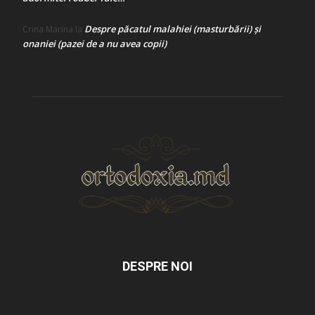
Despre păcatul malahiei (masturbării) şi
Crina Marina
la
onaniei (pazei de a nu avea copii)
DESPRE NOI