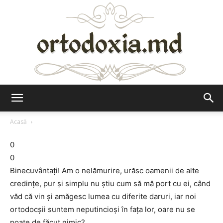
Ortodoxia.md
Acasă
0
0
Binecuvântați! Am o nelămurire, urăsc oamenii de alte
credințe, pur și simplu nu știu cum să mă port cu ei, când
văd că vin și amăgesc lumea cu diferite daruri, iar noi
ortodocșii suntem neputincioși în fața lor, oare nu se
poate de făcut nimic?