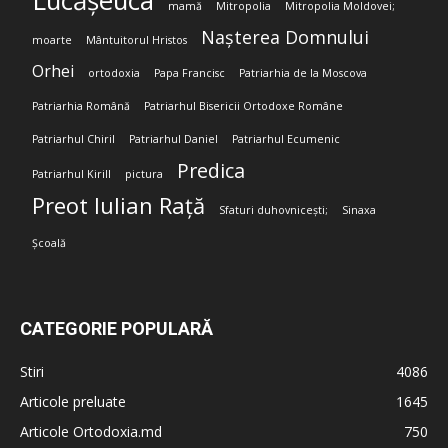
Lucășeuca
mamă
Mitropolia
Mitropolia Moldovei;
Nașterea Domnului
moarte
Mântuitorul Hristos
Orhei
ortodoxia
Papa Francisc
Patriarhia de la Moscova
Patriarhia Română
Patriarhul Bisericii Ortodoxe Române
Patriarhul Chiril
Patriarhul Daniel
Patriarhul Ecumenic
Predica
Patriarhul Kirill
pictura
Preot Iulian Rață
Sfaturi duhovnicești;
Sinaxa
Școală
CATEGORIE POPULARĂ
Stiri
4086
Articole preluate
1645
Articole Ortodoxia.md
750