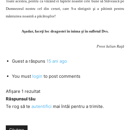
Toate acestea, pentru ca văzând ei faptele noastre cele bune să Slăvească pe
Dumnezeul nostru cel din ceruri, care S-a răstignit şi a pătimit pentru
mântuirea noastră a păcătoşilor!
Aşadar, faceţi loc dragostei în inima şi în sufletul Dvs.
Preot Iulian Raţă
Guest
a răspuns
15 ani ago
You must
login
to post comments
Afișare 1 rezultat
Răspunsul tău
Te rog să te
autentifici
mai întâi pentru a trimite.