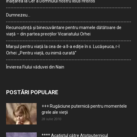
Înălțarea la Cer a Domnului nostru Iisus Hristos
Dumnezeu…
Recunoștință și binecuvântare pentru mamele dătătoare de
viață – din partea preoților Vicariatului Orhei
Marșul pentru viață la cea de-a II-a ediție în s. Lucășeuca, r-l
Orhei: „Pentru viață, cu inimă curată”
Învierea Fiului văduvei din Nain
POSTĂRI POPULARE
+++ Rugăciune puternică pentru momentele
grele ale vieţii
28 iulie 2010
**** Acatistul către Atotputernicul