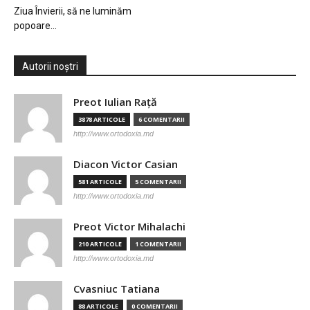
Ziua Învierii, să ne luminăm
popoare…
Autorii noștri
Preot Iulian Raţă
3878 ARTICOLE
6 COMENTARII
http://www.ortodoxia.md
Diacon Victor Casian
581 ARTICOLE
5 COMENTARII
http://www.ortodoxia.md
Preot Victor Mihalachi
210 ARTICOLE
1 COMENTARII
http://www.ortodoxia.md
Cvasniuc Tatiana
88 ARTICOLE
0 COMENTARII