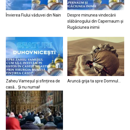
Învierea Fiului văduvei din Nain
Despre minunea vindecării
slăbănogului din Capernaum și
Rugăciunea inimii
Zaheu Vameșul și sfințirea de
Aruncă grija ta spre Domnul…
casă… Și nu numai!