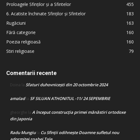
Proloagele Sfinților și a Sfintelor
455
6. Acatiste închinate Sfinților și Sfintelor
183
Rugăciuni
163
Fără categorie
160
Poezia religioasă
160
Stiri religioase
79
Comentarii recente
Sfaturi duhovnicești din 20 octombrie 2024
Doina
la
amalad
SF SILUAN ATHONITUL -11/ 24 SEPEMBRIE
la
A început construcţia primei mănăstiri ortodoxe
gheorghe
la
din Japonia
Radu Mungiu
Cu Sfinții odihnește Doamne sufletul nou
la
adormitei roabei Tale…