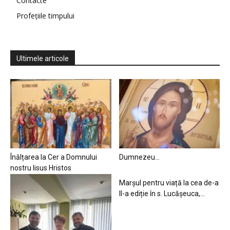
Contacte
Profețiile timpului
Ultimele articole
Înălțarea la Cer a Domnului
Dumnezeu…
nostru Iisus Hristos
Marșul pentru viață la cea de-a
II-a ediție în s. Lucășeuca,...