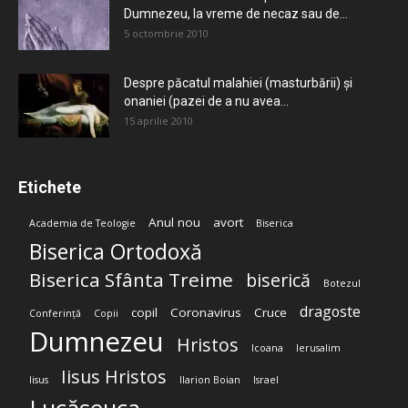
Dumnezeu, la vreme de necaz sau de...
5 octombrie 2010
Despre păcatul malahiei (masturbării) şi
onaniei (pazei de a nu avea...
15 aprilie 2010
Etichete
Anul nou
avort
Academia de Teologie
Biserica
Biserica Ortodoxă
Biserica Sfânta Treime
biserică
Botezul
dragoste
copil
Coronavirus
Cruce
Conferință
Copii
Dumnezeu
Hristos
Icoana
Ierusalim
Iisus Hristos
Iisus
Ilarion Boian
Israel