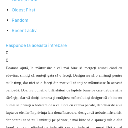
Oldest First
Random
Recent activ
Răspunde la această întrebare
0
0
Doamne ajută, la mărturisire e cel mai bine să mergeţi atunci când cu
adevărat simţiţi că sunteţi gata să o faceţi. Desigur nu să o amânaţi pentru
mult timp, dar nici să o faceţi din motivul că toţi se mărturisesc în această
perioadă. Doar nu puneţi o bifă alături de faptele bune pe care trebuie să le
săvârşiţi, dar vă doriţi iertarea şi curăţirea sufletului, şi desigur că e bine nu
numai să primiţi o hotărâre de a vă lupta cu careva păcate, dar chiar de a vă
lupta cu ele. Iar în privinţa la a doua întrebare, desigur că trebuie mărturisit,
dar pentru ca să nu-l smintiţi pe părinte, e mai bine să o spuneţi sub o altă
formă, am avut gânduri de judecată, sau am judecat un preot, fără a mai