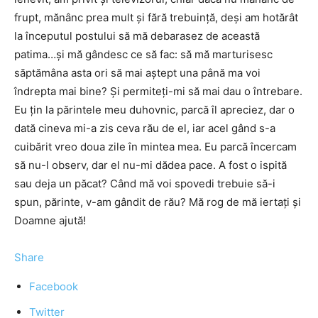
frupt, mănânc prea mult şi fără trebuinţă, deşi am hotărât
la începutul postului să mă debarasez de această
patima…şi mă gândesc ce să fac: să mă marturisesc
săptămâna asta ori să mai aştept una până ma voi
îndrepta mai bine? Şi permiteţi-mi să mai dau o întrebare.
Eu ţin la părintele meu duhovnic, parcă îl apreciez, dar o
dată cineva mi-a zis ceva rău de el, iar acel gând s-a
cuibărit vreo doua zile în mintea mea. Eu parcă încercam
să nu-l observ, dar el nu-mi dădea pace. A fost o ispită
sau deja un păcat? Când mă voi spovedi trebuie să-i
spun, părinte, v-am gândit de rău? Mă rog de mă iertaţi şi
Doamne ajută!
Share
Facebook
Twitter