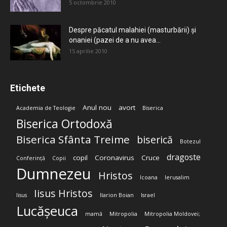
5 octombrie 2010
Despre păcatul malahiei (masturbării) şi
onaniei (pazei de a nu avea...
15 aprilie 2010
Etichete
Anul nou
avort
Academia de Teologie
Biserica
Biserica Ortodoxă
Biserica Sfânta Treime
biserică
Botezul
dragoste
copil
Coronavirus
Cruce
Conferință
Copii
Dumnezeu
Hristos
Icoana
Ierusalim
Iisus Hristos
Iisus
Ilarion Boian
Israel
Lucășeuca
mamă
Mitropolia
Mitropolia Moldovei;