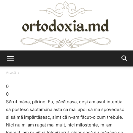
Ortodoxia.md
Acasă
0
0
Sărut mâna, părine. Eu, păcătoasa, deşi am avut intenţia
să postesc săptămâna asta ca mai apoi să mă spovedesc
şi să mă împărtăşesc, simt că n-am făcut-o cum trebuie.
Nici nu m-am rugat mai mult, nici milostenie, m-am
lenevit, am privit şi televizorul, chiar dacă nu mănânc de