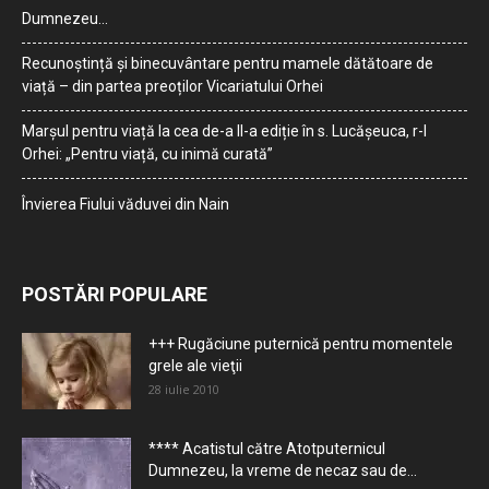
Dumnezeu…
Recunoștință și binecuvântare pentru mamele dătătoare de
viață – din partea preoților Vicariatului Orhei
Marșul pentru viață la cea de-a II-a ediție în s. Lucășeuca, r-l
Orhei: „Pentru viață, cu inimă curată”
Învierea Fiului văduvei din Nain
POSTĂRI POPULARE
+++ Rugăciune puternică pentru momentele
grele ale vieţii
28 iulie 2010
**** Acatistul către Atotputernicul
Dumnezeu, la vreme de necaz sau de...