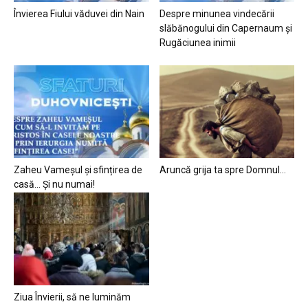
Învierea Fiului văduvei din Nain
Despre minunea vindecării
slăbănogului din Capernaum și
Rugăciunea inimii
Zaheu Vameșul și sfințirea de
Aruncă grija ta spre Domnul…
casă… Și nu numai!
Ziua Învierii, să ne luminăm