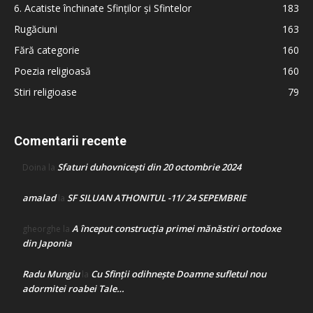
6. Acatiste închinate Sfinților și Sfintelor
183
Rugăciuni
163
Fără categorie
160
Poezia religioasă
160
Stiri religioase
79
Comentarii recente
Sfaturi duhovnicești din 20 octombrie 2024
Doina
la
amalad
SF SILUAN ATHONITUL -11/ 24 SEPEMBRIE
la
A început construcţia primei mănăstiri ortodoxe
gheorghe
la
din Japonia
Radu Mungiu
Cu Sfinții odihnește Doamne sufletul nou
la
adormitei roabei Tale…