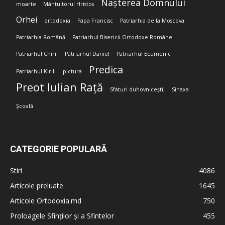
Nașterea Domnului
moarte
Mântuitorul Hristos
Orhei
ortodoxia
Papa Francisc
Patriarhia de la Moscova
Patriarhia Română
Patriarhul Bisericii Ortodoxe Române
Patriarhul Chiril
Patriarhul Daniel
Patriarhul Ecumenic
Predica
Patriarhul Kirill
pictura
Preot Iulian Rață
Sfaturi duhovnicești;
Sinaxa
Școală
CATEGORIE POPULARĂ
Stiri
4086
Articole preluate
1645
Articole Ortodoxia.md
750
Proloagele Sfinților și a Sfintelor
455