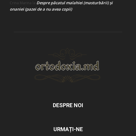
Despre păcatul malahiei (masturbării) şi
Crina Marina
la
onaniei (pazei de a nu avea copii)
DESPRE NOI
URMAȚI-NE