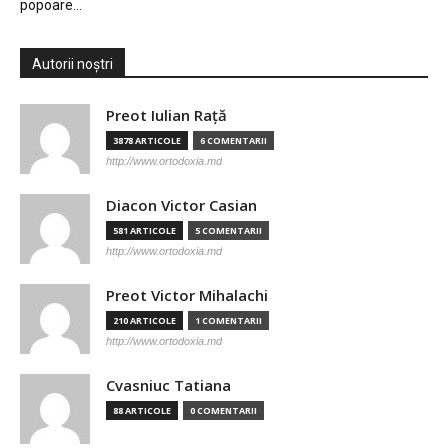
popoare…
Autorii noștri
Preot Iulian Raţă
3878 ARTICOLE
6 COMENTARII
http://www.ortodoxia.md
Diacon Victor Casian
581 ARTICOLE
5 COMENTARII
http://www.ortodoxia.md
Preot Victor Mihalachi
210 ARTICOLE
1 COMENTARII
http://www.ortodoxia.md
Cvasniuc Tatiana
88 ARTICOLE
0 COMENTARII