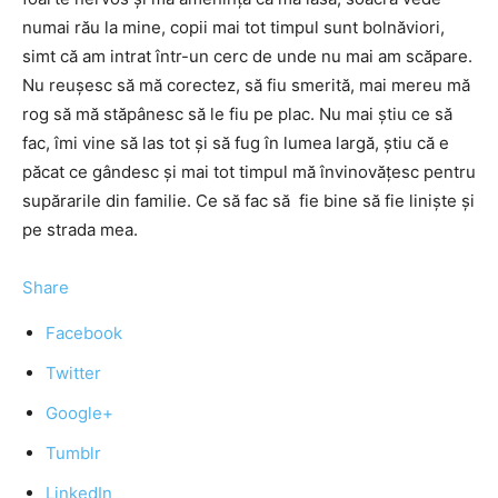
numai rău la mine, copii mai tot timpul sunt bolnăviori,
simt că am intrat într-un cerc de unde nu mai am scăpare.
Nu reuşesc să mă corectez, să fiu smerită, mai mereu mă
rog să mă stăpânesc să le fiu pe plac. Nu mai ştiu ce să
fac, îmi vine să las tot şi să fug în lumea largă, ştiu că e
păcat ce gândesc şi mai tot timpul mă învinovăţesc pentru
supărarile din familie. Ce să fac să fie bine să fie linişte şi
pe strada mea.
Share
Facebook
Twitter
Google+
Tumblr
LinkedIn