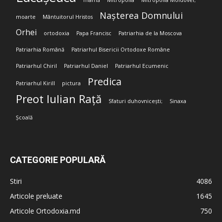
mamă
Mitropolia
Mitropolia Moldovei;
Nașterea Domnului
moarte
Mântuitorul Hristos
Orhei
ortodoxia
Papa Francisc
Patriarhia de la Moscova
Patriarhia Română
Patriarhul Bisericii Ortodoxe Române
Patriarhul Chiril
Patriarhul Daniel
Patriarhul Ecumenic
Predica
Patriarhul Kirill
pictura
Preot Iulian Rață
Sfaturi duhovnicești;
Sinaxa
Școală
CATEGORIE POPULARĂ
Stiri
4086
Articole preluate
1645
Articole Ortodoxia.md
750