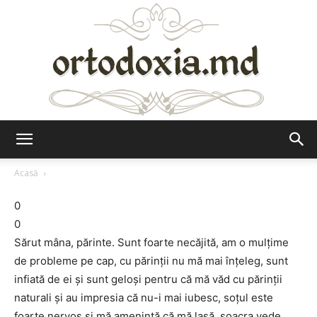
Ortodoxia.md
Acasă
0
0
Sărut mâna, părinte. Sunt foarte necăjită, am o mulţime
de probleme pe cap, cu părinţii nu mă mai înţeleg, sunt
infiată de ei şi sunt geloşi pentru că mă văd cu părinţii
naturali şi au impresia că nu-i mai iubesc, soţul este
foarte nervos şi mă ameninţă că mă lasă, soacra vede