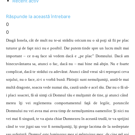
Recent activ
Răspunde la această întrebare
0
0
Dragă Ionela, cât de mult nu te-ai strădiu oricum nu o să poţi să fii pe plac
tuturor şi de fapt nici nu e posibil. Dar putem tinde spre un lucru mult mai
important – ce n-aş face să vedem dacă e „pe plac” Domnului. Dacă am
binecuvântarea sa, atunci o fac, dacă nu – mai bine mă abţin. Nu e foarte
complicat, dacă te strădui cu adevărat. Atunci când vreai să-i reproşezi ceva
soţului, nu o face, zi-i o vorbă bună. Părinţii sunt nemulţumiţi, arată-le mai
multă dragoste, soacra vede numai rău, caută unde e acel rău. Dar nu o fă să-
i placi soacrei, fă să simţi că Domnul tău e mulţumit de tine, şi atunci când
mereu îţi vei reglementa comportamentul faţă de legile, poruncile
Domnului nu vei avea mai avea timp de nemulţumirea oamenilor. Şi nici nu
vei mai fi singură, te va ajuta chiar Dumnezeu în această trudă, te va sprijini
când te vor jigni sau vor fi nemulţumiţi, îţi şterge lacrima de la nedreptate
sau suferinţă.
Domnul este luminarea mea şi mântuirea mea; de cine mă voi