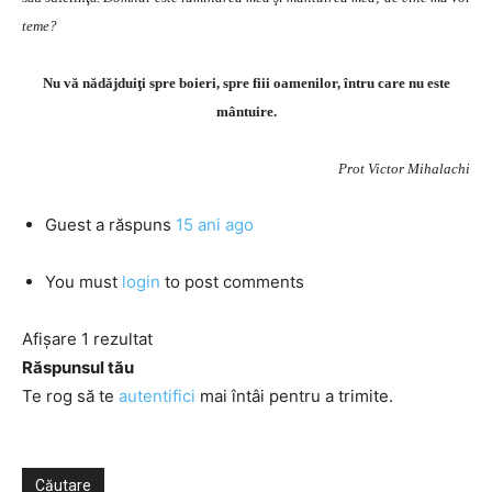
teme?
Nu vă nădăjduiţi spre boieri, spre fiii oamenilor, întru care nu este
mântuire.
Prot Victor Mihalachi
Guest
a răspuns
15 ani ago
You must
login
to post comments
Afișare 1 rezultat
Răspunsul tău
Te rog să te
autentifici
mai întâi pentru a trimite.
Căutare