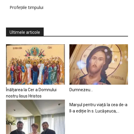
Profețiile timpului
Ultimele articole
Înălțarea la Cer a Domnului
Dumnezeu…
nostru Iisus Hristos
Marșul pentru viață la cea de-a
II-a ediție în s. Lucășeuca,...