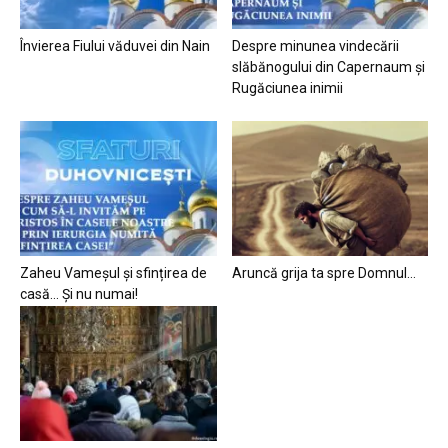
Învierea Fiului văduvei din Nain
Despre minunea vindecării
slăbănogului din Capernaum și
Rugăciunea inimii
Zaheu Vameșul și sfințirea de
Aruncă grija ta spre Domnul…
casă… Și nu numai!