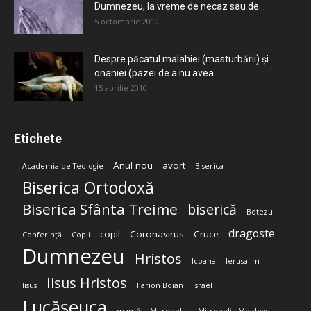
Dumnezeu, la vreme de necaz sau de...
5 octombrie 2010
Despre păcatul malahiei (masturbării) şi
onaniei (pazei de a nu avea...
15 aprilie 2010
Etichete
Anul nou
avort
Academia de Teologie
Biserica
Biserica Ortodoxă
Biserica Sfânta Treime
biserică
Botezul
dragoste
copil
Coronavirus
Cruce
Conferință
Copii
Dumnezeu
Hristos
Icoana
Ierusalim
Iisus Hristos
Iisus
Ilarion Boian
Israel
Lucășeuca