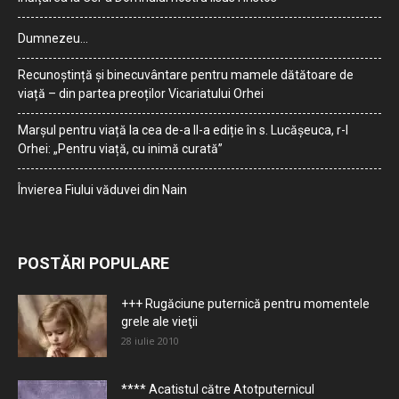
Dumnezeu…
Recunoștință și binecuvântare pentru mamele dătătoare de
viață – din partea preoților Vicariatului Orhei
Marșul pentru viață la cea de-a II-a ediție în s. Lucășeuca, r-l
Orhei: „Pentru viață, cu inimă curată”
Învierea Fiului văduvei din Nain
POSTĂRI POPULARE
+++ Rugăciune puternică pentru momentele
grele ale vieţii
28 iulie 2010
**** Acatistul către Atotputernicul