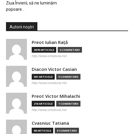
Ziua Învierii, să ne luminăm
popoare…
Autorii noștri
Preot Iulian Raţă
3878 ARTICOLE
6 COMENTARII
http://www.ortodoxia.md
Diacon Victor Casian
581 ARTICOLE
5 COMENTARII
http://www.ortodoxia.md
Preot Victor Mihalachi
210 ARTICOLE
1 COMENTARII
http://www.ortodoxia.md
Cvasniuc Tatiana
88 ARTICOLE
0 COMENTARII