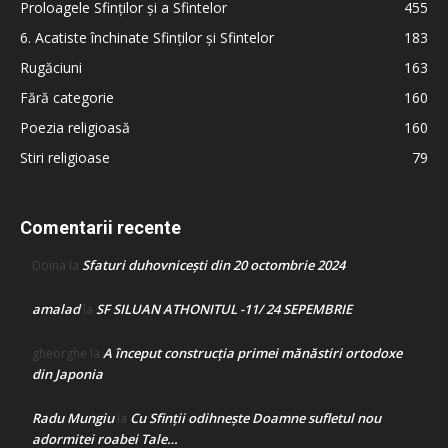
Proloagele Sfinților și a Sfintelor
455
6. Acatiste închinate Sfinților și Sfintelor
183
Rugăciuni
163
Fără categorie
160
Poezia religioasă
160
Stiri religioase
79
Comentarii recente
Sfaturi duhovnicești din 20 octombrie 2024
Doina
la
amalad
SF SILUAN ATHONITUL -11/ 24 SEPEMBRIE
la
A început construcţia primei mănăstiri ortodoxe
gheorghe
la
din Japonia
Radu Mungiu
Cu Sfinții odihnește Doamne sufletul nou
la
adormitei roabei Tale…