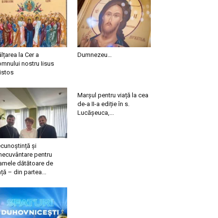
ălțarea la Cer a
Dumnezeu…
mnului nostru Iisus
istos
Marșul pentru viață la cea
de-a II-a ediție în s.
Lucășeuca,...
cunoștință și
necuvântare pentru
mele dătătoare de
ață – din partea...