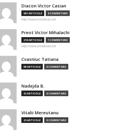
Diacon Victor Casian
581 ARTICOLE
5 COMENTARII
http://www.ortodoxia.md
Preot Victor Mihalachi
210 ARTICOLE
1 COMENTARII
http://www.ortodoxia.md
Cvasniuc Tatiana
88 ARTICOLE
0 COMENTARII
Nadejda B.
32 ARTICOLE
0 COMENTARII
Vitalii Mereutanu
23 ARTICOLE
0 COMENTARII