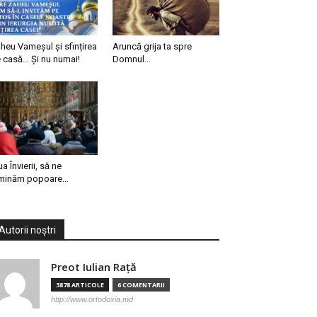
heu Vameșul și sfințirea
Aruncă grija ta spre
 casă… Și nu numai!
Domnul…
ua Învierii, să ne
minăm popoare…
Autorii noștri
Preot Iulian Raţă
3878 ARTICOLE
6 COMENTARII
http://www.ortodoxia.md