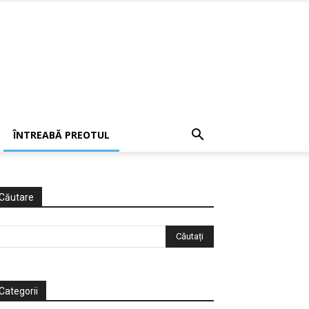
ÎNTREABĂ PREOTUL
Căutare
Categorii