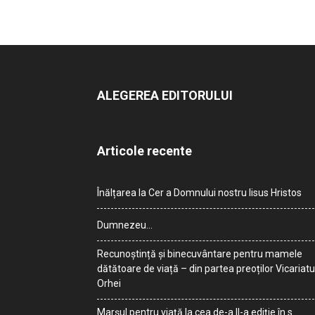
ALEGEREA EDITORULUI
Articole recente
Înălțarea la Cer a Domnului nostru Iisus Hristos
Dumnezeu…
Recunoștință și binecuvântare pentru mamele
dătătoare de viață – din partea preoților Vicariatu
Orhei
Marșul pentru viață la cea de-a II-a ediție în s.