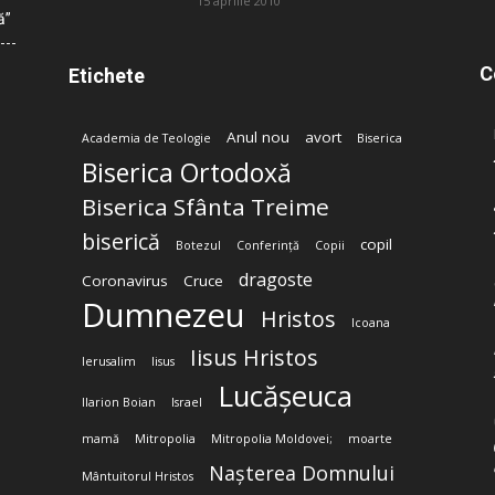
15 aprilie 2010
ă”
C
Etichete
Anul nou
avort
Academia de Teologie
Biserica
Biserica Ortodoxă
Biserica Sfânta Treime
biserică
copil
Botezul
Conferință
Copii
dragoste
Coronavirus
Cruce
Dumnezeu
Hristos
Icoana
Iisus Hristos
Ierusalim
Iisus
Lucășeuca
Ilarion Boian
Israel
mamă
Mitropolia
Mitropolia Moldovei;
moarte
Nașterea Domnului
Mântuitorul Hristos