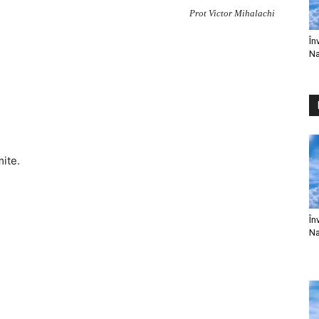
Prot Victor Mihalachi
În
Na
mite.
În
Na