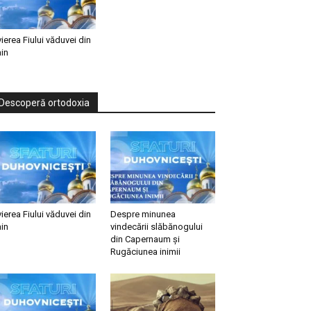
vierea Fiului văduvei din
in
Descoperă ortodoxia
vierea Fiului văduvei din
Despre minunea
in
vindecării slăbănogului
din Capernaum și
Rugăciunea inimii