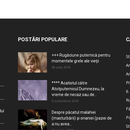
POSTĂRI POPULARE
C
+++ Rugăciune puternică pentru
St
momentele grele ale vieţii
Ar
28 iulie 2010
Ar
Pr
**** Acatistul către
Atotputernicul Dumnezeu, la
6.
vreme de necaz sau de...
Ru
5 octombrie 2010
Fă
lui
Despre păcatul malahiei
Po
(masturbării) şi onaniei (pazei de
a nu avea...
St