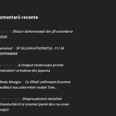
omentarii recente
Sfaturi duhovnicești din 20 octombrie
Doina
la
2024
amalad
SF SILUAN ATHONITUL -11/ 24
la
SEPEMBRIE
A început construcţia primei
gheorghe
la
mănăstiri ortodoxe din Japonia
Radu Mungiu
Cu Sfinții odihnește Doamne
la
sufletul nou adormitei roabei Tale…
Despre păcatul malahiei
Crina Marina
la
(masturbării) şi onaniei (pazei de a nu avea
copii)