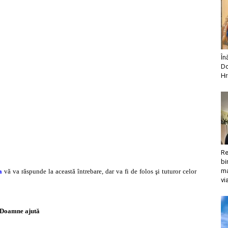
În
Do
Hr
Re
bi
ma
a
vă
va răspunde la această întrebare, dar va fi de folos şi tuturor celor
vi
Doamne ajută