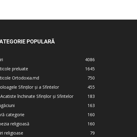
ATEGORIE POPULARĂ
iri
4086
ticole preluate
1645
ticole Ortodoxia.md
750
oloagele Sfinților și a Sfintelor
455
 Acatiste închinate Sfinților și Sfintelor
183
găciuni
163
ră categorie
160
ezia religioasă
160
iri religioase
79