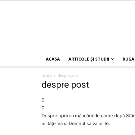
ACASĂ
ARTICOLE ŞI STUDII
RUGĂ
Acasă
despre post
despre post
0
0
Despre oprirea mâncării de carne după Sfânt
iertaţi-mă şi Domnul să va ierte.