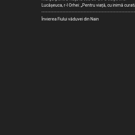
Lucășeuca, r-l Orhei: „Pentru viață, cu inimă curat
Învierea Fiului văduvei din Nain