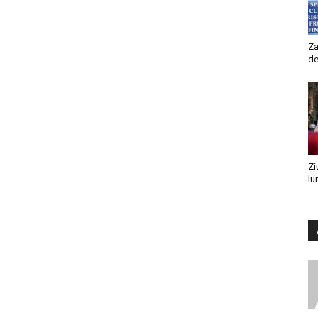
Za
de
Zi
lu