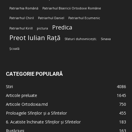
Patriarhia Română
Patriarhul Bisericii Ortodoxe Române
Patriarhul Chiril
Patriarhul Daniel
Patriarhul Ecumenic
Predica
Patriarhul Kirill
pictura
Preot Iulian Rață
Sfaturi duhovnicești;
Sinaxa
Școală
CATEGORIE POPULARĂ
Stiri
4086
Articole preluate
1645
Articole Ortodoxia.md
750
Proloagele Sfinților și a Sfintelor
455
6. Acatiste închinate Sfinților și Sfintelor
183
Rugăciuni
163