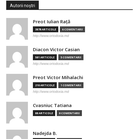
Autorii noștri
Preot Iulian Raţă
3878 ARTICOLE
6 COMENTARII
http://www.ortodoxia.md
Diacon Victor Casian
581 ARTICOLE
5 COMENTARII
http://www.ortodoxia.md
Preot Victor Mihalachi
210 ARTICOLE
1 COMENTARII
http://www.ortodoxia.md
Cvasniuc Tatiana
88 ARTICOLE
0 COMENTARII
Nadejda B.