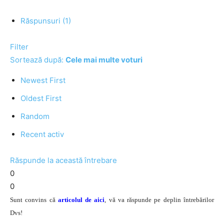
Răspunsuri (1)
Filter
Sortează după:
Cele mai multe voturi
Newest First
Oldest First
Random
Recent activ
Răspunde la această întrebare
0
0
Sunt convins că
articolul de aici
, vă va răspunde pe deplin întrebărilor
Dvs!