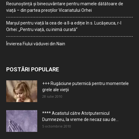
Recunoștință și binecuvântare pentru mamele dătătoare de
viață – din partea preoților Vicariatului Orhei
Marșul pentru viață la cea de-a II-a ediție în s. Lucășeuca, r-l
Orhei: „Pentru viață, cu inimă curată”
Învierea Fiului văduvei din Nain
POSTĂRI POPULARE
+++ Rugăciune puternică pentru momentele
grele ale vieţii
28 iulie 2010
**** Acatistul către Atotputernicul
Dumnezeu, la vreme de necaz sau de...
5 octombrie 2010