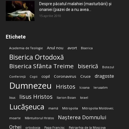
Despre păcatul malahiei (masturbării) şi
onaniei (pazei de a nu avea...
15 aprilie 2010
Etichete
Anul nou
avort
Academia de Teologie
Biserica
Biserica Ortodoxă
Biserica Sfânta Treime
biserică
Botezul
dragoste
copil
Coronavirus
Cruce
Conferință
Copii
Dumnezeu
Hristos
Icoana
Ierusalim
Iisus Hristos
Iisus
Ilarion Boian
Israel
Lucășeuca
mamă
Mitropolia
Mitropolia Moldovei;
Nașterea Domnului
moarte
Mântuitorul Hristos
Orhei
ortodoxia
Papa Francisc
Patriarhia de la Moscova