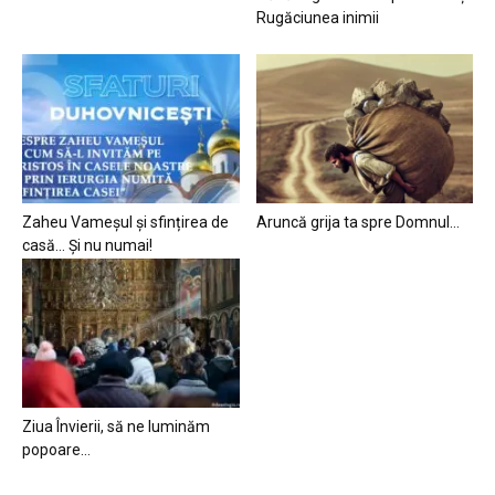
Rugăciunea inimii
Zaheu Vameșul și sfințirea de
Aruncă grija ta spre Domnul…
casă… Și nu numai!
Ziua Învierii, să ne luminăm
popoare…