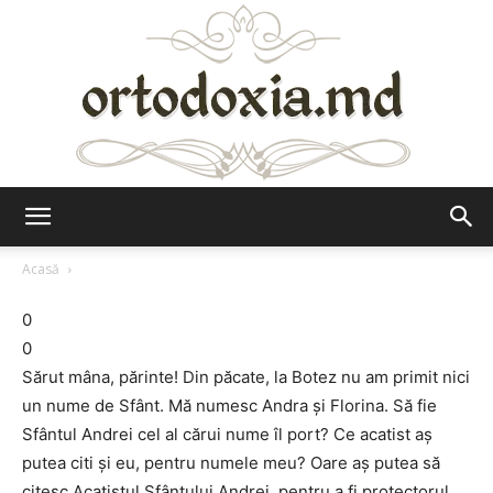
Ortodoxia.md
Acasă
0
0
Sărut mâna, părinte! Din păcate, la Botez nu am primit nici
un nume de Sfânt. Mă numesc Andra şi Florina. Să fie
Sfântul Andrei cel al cărui nume îl port? Ce acatist aş
putea citi şi eu, pentru numele meu? Oare aş putea să
citesc Acatistul Sfântului Andrei, pentru a fi protectorul