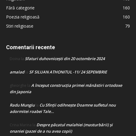
Fără categorie
160
Poezia religioasă
160
Stiri religioase
79
Comentarii recente
Sfaturi duhovnicești din 20 octombrie 2024
Doina
la
amalad
SF SILUAN ATHONITUL -11/ 24 SEPEMBRIE
la
A început construcţia primei mănăstiri ortodoxe
gheorghe
la
din Japonia
Radu Mungiu
Cu Sfinții odihnește Doamne sufletul nou
la
adormitei roabei Tale…
Despre păcatul malahiei (masturbării) şi
Crina Marina
la
onaniei (pazei de a nu avea copii)