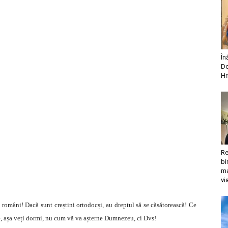
În
Do
Hr
Re
bi
ma
vi
i români! Dacă sunt creștini ortodocși, au dreptul să se căsătorească! Ce
e, așa veți dormi, nu cum vă va așterne Dumnezeu, ci Dvs!