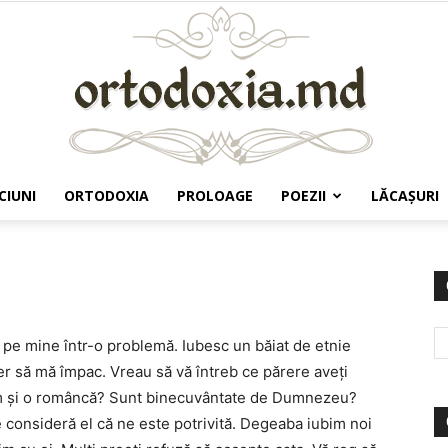
CIUNI
ORTODOXIA
PROLOAGE
POEZII
LĂCAŞURI
Ortodoxia.md
i pe mine într-o problemă. Iubesc un băiat de etnie
er să mă împac. Vreau să vă întreb ce părere aveţi
 rom şi o româncă? Sunt binecuvântate de Dumnezeu?
consideră el că ne este potrivită. Degeaba iubim noi