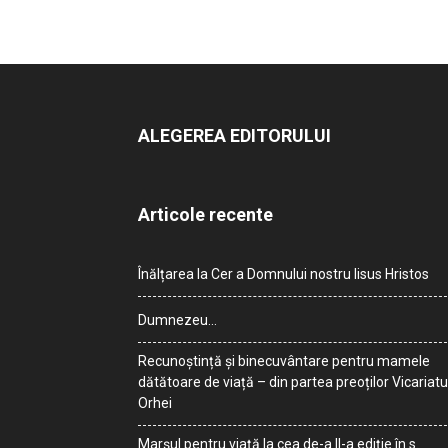
ALEGEREA EDITORULUI
Articole recente
Înălțarea la Cer a Domnului nostru Iisus Hristos
Dumnezeu…
Recunoștință și binecuvântare pentru mamele
dătătoare de viață – din partea preoților Vicariatu
Orhei
Marșul pentru viață la cea de-a II-a ediție în s.