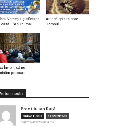
heu Vameșul și sfințirea
Aruncă grija ta spre
 casă… Și nu numai!
Domnul…
ua Învierii, să ne
minăm popoare…
Autorii noștri
Preot Iulian Raţă
3878 ARTICOLE
6 COMENTARII
http://www.ortodoxia.md