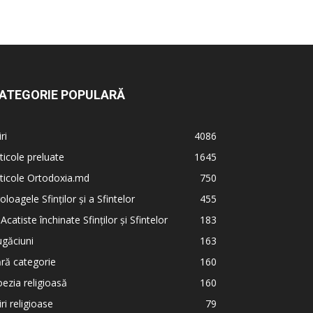
ATEGORIE POPULARĂ
iri
4086
ticole preluate
1645
ticole Ortodoxia.md
750
oloagele Sfinților și a Sfintelor
455
 Acatiste închinate Sfinților și Sfintelor
183
găciuni
163
ră categorie
160
ezia religioasă
160
iri religioase
79