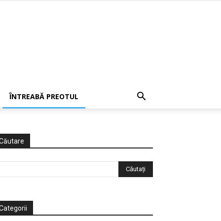
ÎNTREABĂ PREOTUL
Căutare
Categorii