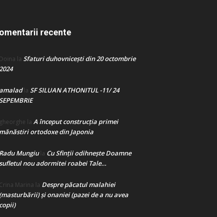
omentarii recente
Sfaturi duhovnicești din 20 octombrie
Doina
la
2024
amalad
SF SILUAN ATHONITUL -11/ 24
la
SEPEMBRIE
A început construcţia primei
gheorghe
la
mănăstiri ortodoxe din Japonia
Radu Mungiu
Cu Sfinții odihnește Doamne
la
sufletul nou adormitei roabei Tale…
Despre păcatul malahiei
Crina Marina
la
(masturbării) şi onaniei (pazei de a nu avea
copii)