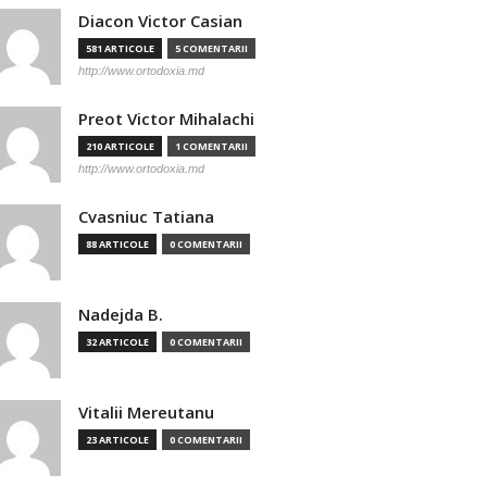
Diacon Victor Casian
581 ARTICOLE
5 COMENTARII
http://www.ortodoxia.md
Preot Victor Mihalachi
210 ARTICOLE
1 COMENTARII
http://www.ortodoxia.md
Cvasniuc Tatiana
88 ARTICOLE
0 COMENTARII
Nadejda B.
32 ARTICOLE
0 COMENTARII
Vitalii Mereutanu
23 ARTICOLE
0 COMENTARII