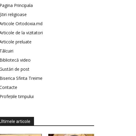
Pagina Principala
Știri religioase
Articole Ortodoxia.md
Articole de la vizitatori
Articole preluate
Tâlcuiri
Bibliotecă video
Gustări de post
Biserica Sfinta Treime
Contacte
Profețiile timpului
Ultimele articole