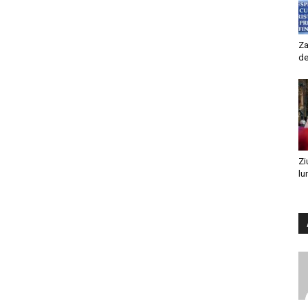
Za
de
Zi
lu