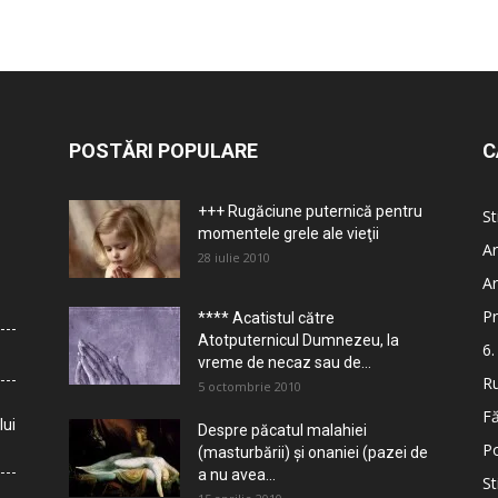
POSTĂRI POPULARE
C
+++ Rugăciune puternică pentru
St
momentele grele ale vieţii
Ar
28 iulie 2010
Ar
Pr
**** Acatistul către
Atotputernicul Dumnezeu, la
6.
vreme de necaz sau de...
Ru
5 octombrie 2010
Fă
lui
Despre păcatul malahiei
Po
(masturbării) şi onaniei (pazei de
a nu avea...
St