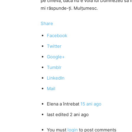
pe cineva, dacă nu e voia lui Dumnezeu să fi
mi răspunde-ţi. Mulţumesc.
Share
Facebook
Twitter
Google+
Tumblr
LinkedIn
Mail
Elena
a întrebat
15 ani ago
last edited 2 ani ago
You must
login
to post comments