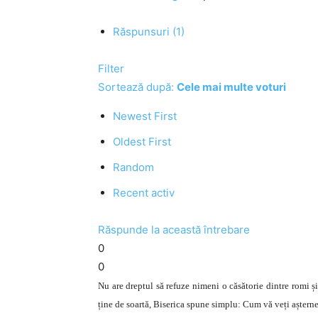
Răspunsuri (1)
Filter
Sortează după:
Cele mai multe voturi
Newest First
Oldest First
Random
Recent activ
Răspunde la această întrebare
0
0
Nu are dreptul să refuze nimeni o căsătorie dintre romi ș
ține de soartă, Biserica spune simplu: Cum vă veți aștern