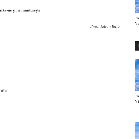
rtă-ne și ne mântuiește!
În
Na
Preot Iulian Rață
mite.
În
Na