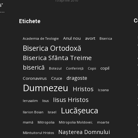
15 aprilie 2010
ă”
C
Etichete
Anul nou
avort
Academia de Teologie
Biserica
Biserica Ortodoxă
Biserica Sfânta Treime
biserică
copil
Botezul
Conferință
Copii
dragoste
Coronavirus
Cruce
Dumnezeu
Hristos
Icoana
Iisus Hristos
Ierusalim
Iisus
Lucășeuca
Ilarion Boian
Israel
mamă
Mitropolia
Mitropolia Moldovei;
moarte
Nașterea Domnului
Mântuitorul Hristos