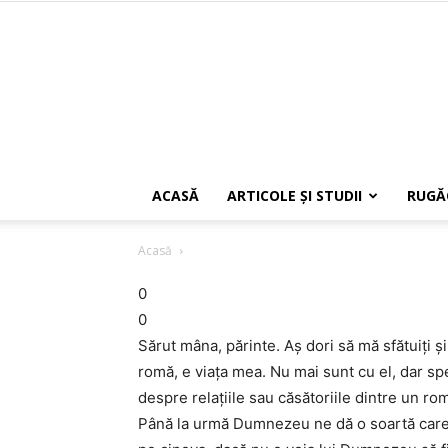
ACASĂ
ARTICOLE ŞI STUDII
RUGĂ
Acasă
0
0
Sărut mâna, părinte. Aş dori să mă sfătuiţi ş
romă, e viaţa mea. Nu mai sunt cu el, dar sp
despre relaţiile sau căsătoriile dintre un
Până la urmă Dumnezeu ne dă o soartă care 