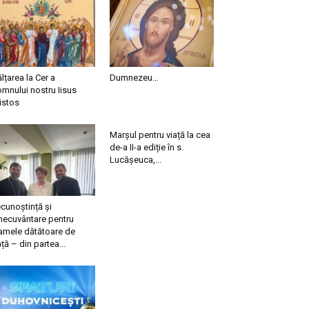
ălțarea la Cer a
Dumnezeu…
mnului nostru Iisus
istos
Marșul pentru viață la cea
de-a II-a ediție în s.
Lucășeuca,...
cunoștință și
necuvântare pentru
mele dătătoare de
ață – din partea...