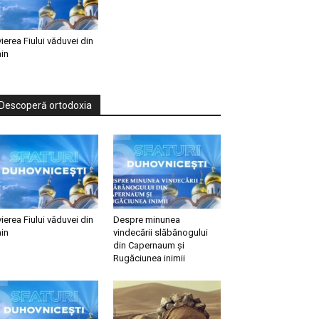
vierea Fiului văduvei din
in
Descoperă ortodoxia
vierea Fiului văduvei din
Despre minunea
in
vindecării slăbănogului
din Capernaum și
Rugăciunea inimii