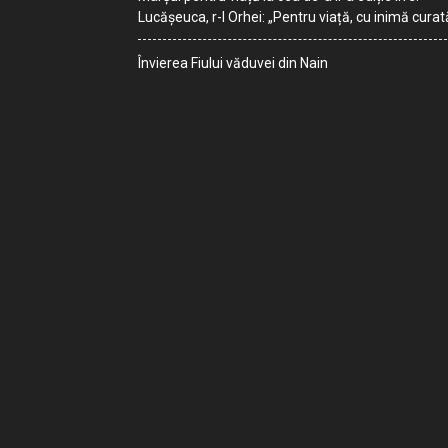
Lucășeuca, r-l Orhei: „Pentru viață, cu inimă curat
Învierea Fiului văduvei din Nain