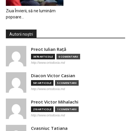
Ziua Învierii, să ne luminăm
popoare…
Autorii noștri
Preot Iulian Raţă
3878 ARTICOLE
6 COMENTARII
http://www.ortodoxia.md
Diacon Victor Casian
581 ARTICOLE
5 COMENTARII
http://www.ortodoxia.md
Preot Victor Mihalachi
210 ARTICOLE
1 COMENTARII
http://www.ortodoxia.md
Cvasniuc Tatiana