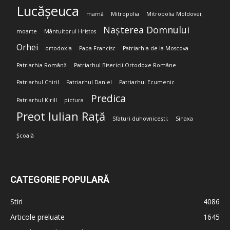
Lucășeuca
mamă
Mitropolia
Mitropolia Moldovei;
Nașterea Domnului
moarte
Mântuitorul Hristos
Orhei
ortodoxia
Papa Francisc
Patriarhia de la Moscova
Patriarhia Română
Patriarhul Bisericii Ortodoxe Române
Patriarhul Chiril
Patriarhul Daniel
Patriarhul Ecumenic
Predica
Patriarhul Kirill
pictura
Preot Iulian Rață
Sfaturi duhovnicești;
Sinaxa
Școală
CATEGORIE POPULARĂ
Stiri
4086
Articole preluate
1645