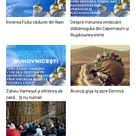
Învierea Fiului văduvei din Nain
Despre minunea vindecării
slăbănogului din Capernaum și
Rugăciunea inimii
Zaheu Vameșul și sfințirea de
Aruncă grija ta spre Domnul…
casă… Și nu numai!