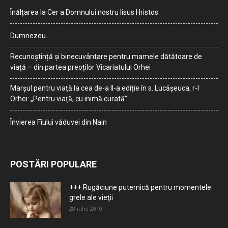
Înălțarea la Cer a Domnului nostru Iisus Hristos
Dumnezeu…
Recunoștință și binecuvântare pentru mamele dătătoare de
viață – din partea preoților Vicariatului Orhei
Marșul pentru viață la cea de-a II-a ediție în s. Lucășeuca, r-l
Orhei: „Pentru viață, cu inimă curată”
Învierea Fiului văduvei din Nain
POSTĂRI POPULARE
+++ Rugăciune puternică pentru momentele
grele ale vieţii
28 iulie 2010