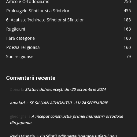
Articole Ortodoxia.md
750
Proloagele Sfinților și a Sfintelor
455
6. Acatiste închinate Sfinților și Sfintelor
183
Rugăciuni
163
Fără categorie
160
Poezia religioasă
160
Stiri religioase
79
Comentarii recente
Sfaturi duhovnicești din 20 octombrie 2024
Doina
la
amalad
SF SILUAN ATHONITUL -11/ 24 SEPEMBRIE
la
A început construcţia primei mănăstiri ortodoxe
gheorghe
la
din Japonia
Radu Mungiu
Cu Sfinții odihnește Doamne sufletul nou
la