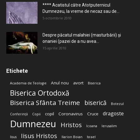
**** Acatistul către Atotputernicul
Dumnezeu, la vreme de necaz sau de...
5 octombrie 2010
Despre păcatul malahiei (masturbării) şi
onaniei (pazei de a nu avea...
15 aprilie 2010
Etichete
Anul nou
avort
Academia de Teologie
Biserica
Biserica Ortodoxă
Biserica Sfânta Treime
biserică
Botezul
dragoste
copil
Coronavirus
Cruce
Conferință
Copii
Dumnezeu
Hristos
Icoana
Ierusalim
Iisus Hristos
Iisus
Ilarion Boian
Israel