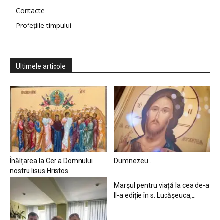
Contacte
Profețiile timpului
Ultimele articole
Înălțarea la Cer a Domnului
Dumnezeu…
nostru Iisus Hristos
Marșul pentru viață la cea de-a
II-a ediție în s. Lucășeuca,...