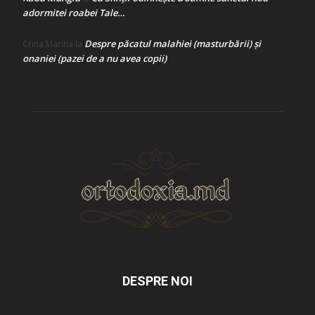
adormitei roabei Tale…
Despre păcatul malahiei (masturbării) şi
Crina Marina
la
onaniei (pazei de a nu avea copii)
DESPRE NOI