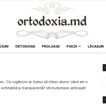
CIUNI
ORTODOXIA
PROLOAGE
POEZII
LĂCAŞURI
Ortodoxia.md
vs.: Ce rugăciuni ar trebui să citesc atunci când am o
 echitabilă şi transparentă? Vă mulţumesc anticipat!