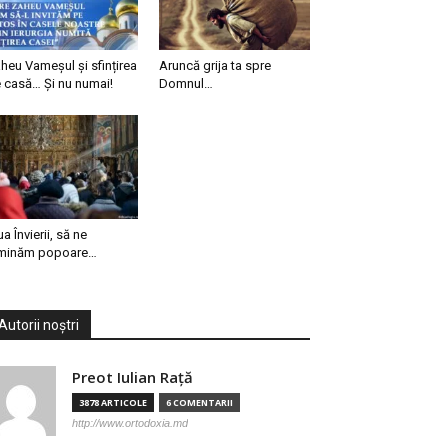
heu Vameșul și sfințirea
Aruncă grija ta spre
 casă… Și nu numai!
Domnul…
ua Învierii, să ne
minăm popoare…
Autorii noștri
Preot Iulian Raţă
3878 ARTICOLE
6 COMENTARII
http://www.ortodoxia.md