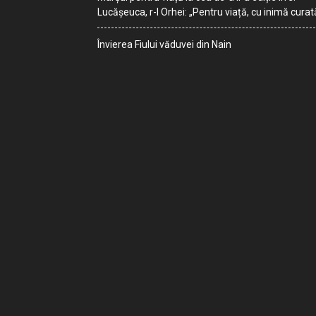
Lucășeuca, r-l Orhei: „Pentru viață, cu inimă curat
Învierea Fiului văduvei din Nain