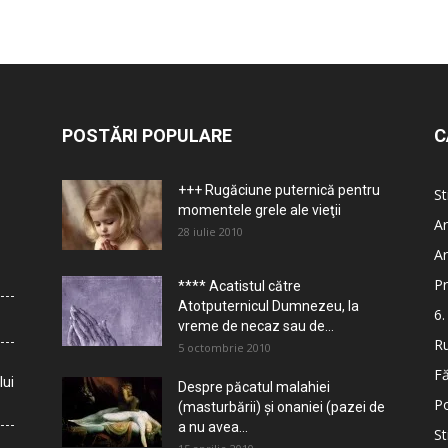
POSTĂRI POPULARE
C
+++ Rugăciune puternică pentru
St
momentele grele ale vieţii
Ar
28 iulie 2010
Ar
Pr
**** Acatistul către
Atotputernicul Dumnezeu, la
6.
vreme de necaz sau de...
Ru
5 octombrie 2010
Fă
lui
Despre păcatul malahiei
Po
(masturbării) şi onaniei (pazei de
a nu avea...
St