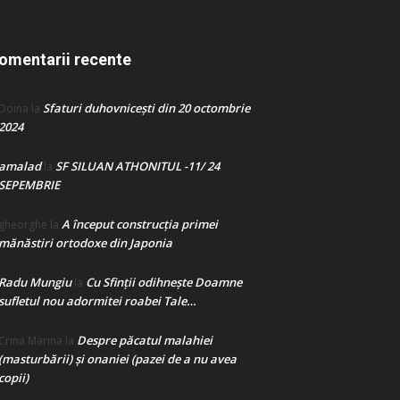
omentarii recente
Sfaturi duhovnicești din 20 octombrie
Doina
la
2024
amalad
SF SILUAN ATHONITUL -11/ 24
la
SEPEMBRIE
A început construcţia primei
gheorghe
la
mănăstiri ortodoxe din Japonia
Radu Mungiu
Cu Sfinții odihnește Doamne
la
sufletul nou adormitei roabei Tale…
Despre păcatul malahiei
Crina Marina
la
(masturbării) şi onaniei (pazei de a nu avea
copii)