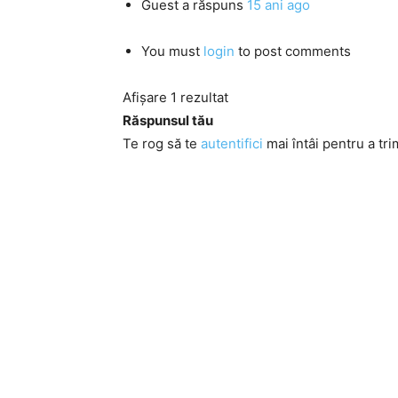
Guest
a răspuns
15 ani ago
You must
login
to post comments
Afișare 1 rezultat
Răspunsul tău
Te rog să te
autentifici
mai întâi pentru a tri