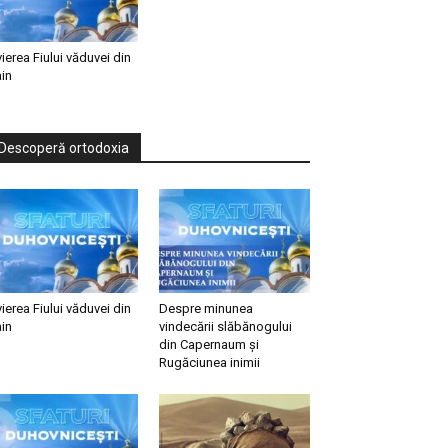
vierea Fiului văduvei din
in
Descoperă ortodoxia
vierea Fiului văduvei din
Despre minunea
in
vindecării slăbănogului
din Capernaum și
Rugăciunea inimii