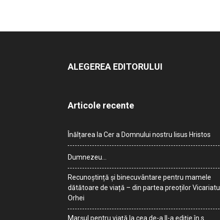
ALEGEREA EDITORULUI
Articole recente
Înălțarea la Cer a Domnului nostru Iisus Hristos
Dumnezeu…
Recunoștință și binecuvântare pentru mamele
dătătoare de viață – din partea preoților Vicariatu
Orhei
Marșul pentru viață la cea de-a II-a ediție în s.