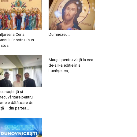
ălțarea la Cer a
Dumnezeu…
mnului nostru Iisus
istos
Marșul pentru viață la cea
de-a II-a ediție în s.
Lucășeuca,...
cunoștință și
necuvântare pentru
mele dătătoare de
ață – din partea...