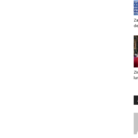
Za
de
Zi
lu