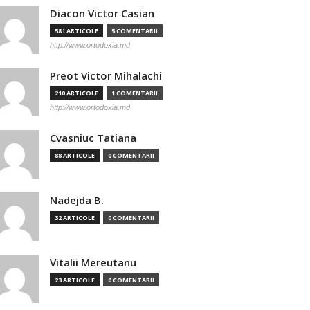
Diacon Victor Casian
581 ARTICOLE
5 COMENTARII
http://www.ortodoxia.md
Preot Victor Mihalachi
210 ARTICOLE
1 COMENTARII
http://www.ortodoxia.md
Cvasniuc Tatiana
88 ARTICOLE
0 COMENTARII
Nadejda B.
32 ARTICOLE
0 COMENTARII
Vitalii Mereutanu
23 ARTICOLE
0 COMENTARII