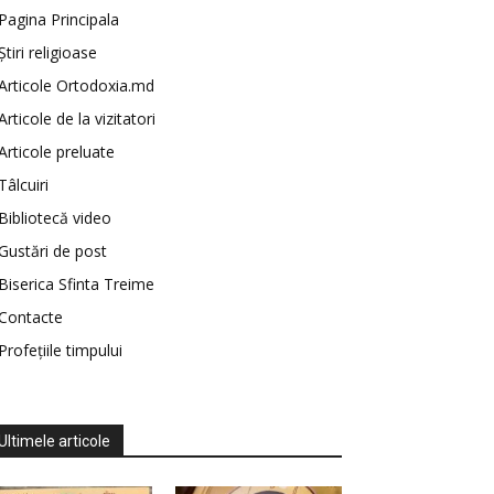
Pagina Principala
Știri religioase
Articole Ortodoxia.md
Articole de la vizitatori
Articole preluate
Tâlcuiri
Bibliotecă video
Gustări de post
Biserica Sfinta Treime
Contacte
Profețiile timpului
Ultimele articole