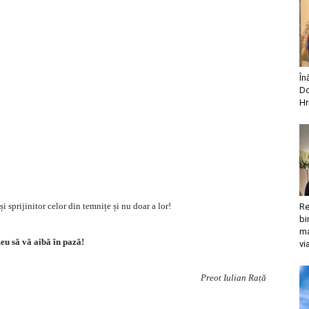
În
Do
Hr
 sprijinitor celor din temnițe și nu doar a lor!
Re
bi
ma
u să vă aibă în pază!
vi
Preot Iulian Rață