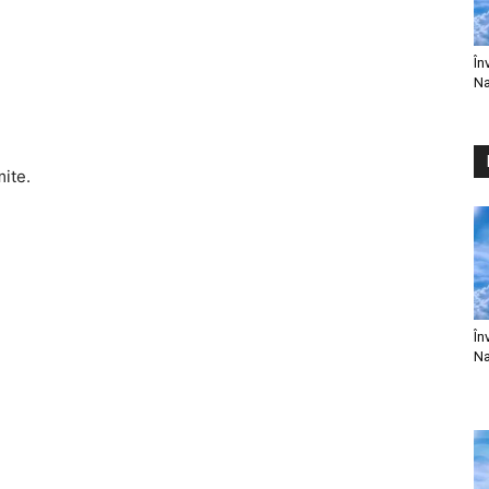
În
Na
mite.
În
Na