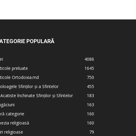
ATEGORIE POPULARĂ
iri
4086
ticole preluate
1645
ticole Ortodoxia.md
750
oloagele Sfinților și a Sfintelor
455
 Acatiste închinate Sfinților și Sfintelor
183
găciuni
163
ră categorie
160
ezia religioasă
160
iri religioase
79