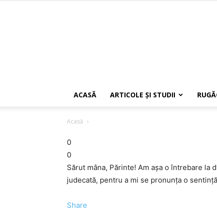
ACASĂ
ARTICOLE ŞI STUDII
RUGĂ
Acasă
0
0
Sărut mâna, Părinte! Am aşa o întrebare la d
judecată, pentru a mi se pronunţa o sentinţă
Share