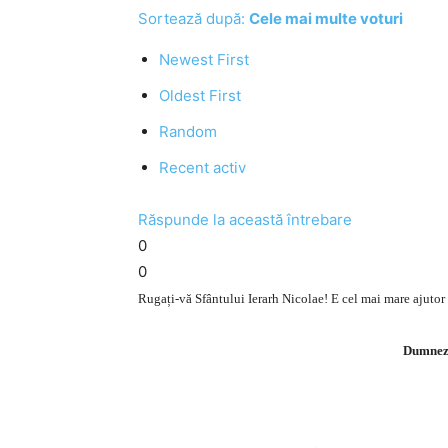
Sortează după:
Cele mai multe voturi
Newest First
Oldest First
Random
Recent activ
Răspunde la această întrebare
0
0
Rugați-vă Sfântului Ierarh Nicolae! E cel mai mare ajutor și
Dumneze