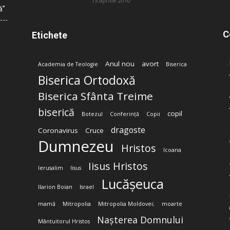
15 aprilie 2010
ă”
C
Etichete
Anul nou
avort
Academia de Teologie
Biserica
Biserica Ortodoxă
Biserica Sfânta Treime
biserică
copil
Botezul
Conferință
Copii
dragoste
Coronavirus
Cruce
Dumnezeu
Hristos
Icoana
Iisus Hristos
Ierusalim
Iisus
Lucășeuca
Ilarion Boian
Israel
mamă
Mitropolia
Mitropolia Moldovei;
moarte
Nașterea Domnului
Mântuitorul Hristos