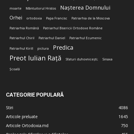
Nașterea Domnului
moarte
Mântuitorul Hristos
Orhei
ortodoxia
Papa Francisc
Patriarhia de la Moscova
Patriarhia Română
Patriarhul Bisericii Ortodoxe Române
Patriarhul Chiril
Patriarhul Daniel
Patriarhul Ecumenic
Predica
Patriarhul Kirill
pictura
Preot Iulian Rață
Sfaturi duhovnicești;
Sinaxa
Școală
CATEGORIE POPULARĂ
Stiri
4086
Articole preluate
1645
Articole Ortodoxia.md
750