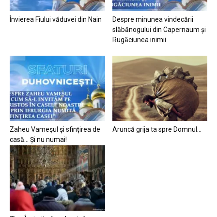
Învierea Fiului văduvei din Nain
Despre minunea vindecării
slăbănogului din Capernaum și
Rugăciunea inimii
Zaheu Vameșul și sfințirea de
Aruncă grija ta spre Domnul…
casă… Și nu numai!