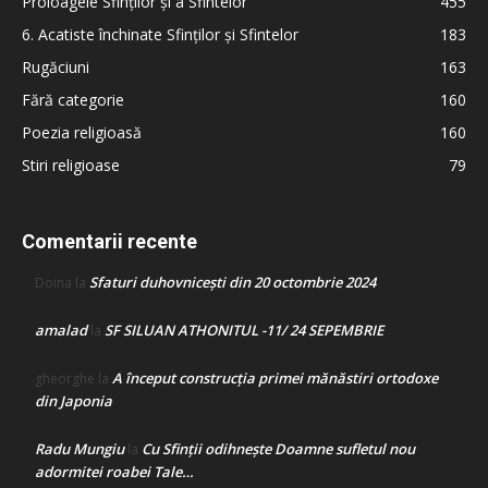
Proloagele Sfinților și a Sfintelor
455
6. Acatiste închinate Sfinților și Sfintelor
183
Rugăciuni
163
Fără categorie
160
Poezia religioasă
160
Stiri religioase
79
Comentarii recente
Sfaturi duhovnicești din 20 octombrie 2024
Doina
la
amalad
SF SILUAN ATHONITUL -11/ 24 SEPEMBRIE
la
A început construcţia primei mănăstiri ortodoxe
gheorghe
la
din Japonia
Radu Mungiu
Cu Sfinții odihnește Doamne sufletul nou
la
adormitei roabei Tale…