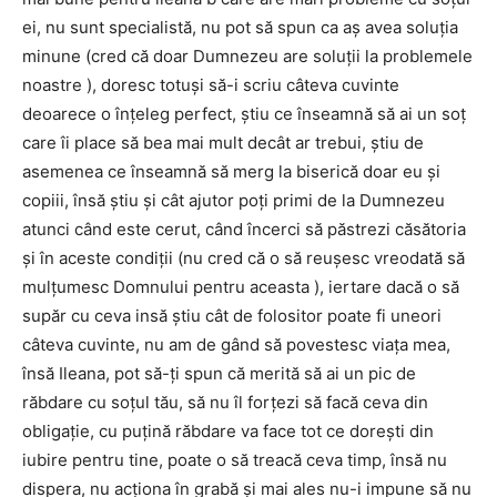
ei, nu sunt specialistă, nu pot să spun ca aş avea soluția
minune (cred că doar Dumnezeu are soluţii la problemele
noastre ), doresc totuşi să-i scriu câteva cuvinte
deoarece o înţeleg perfect, ştiu ce înseamnă să ai un soţ
care îi place să bea mai mult decât ar trebui, ştiu de
asemenea ce înseamnă să merg la biserică doar eu şi
copiii, însă ştiu şi cât ajutor poţi primi de la Dumnezeu
atunci când este cerut, când încerci să păstrezi căsătoria
şi în aceste condiţii (nu cred că o să reuşesc vreodată să
mulţumesc Domnului pentru aceasta ), iertare dacă o să
supăr cu ceva insă ştiu cât de folositor poate fi uneori
câteva cuvinte, nu am de gând să povestesc viaţa mea,
însă Ileana, pot să-ţi spun că merită să ai un pic de
răbdare cu soţul tău, să nu îl forţezi să facă ceva din
obligaţie, cu puţină răbdare va face tot ce doreşti din
iubire pentru tine, poate o să treacă ceva timp, însă nu
dispera, nu acţiona în grabă şi mai ales nu-i impune să nu