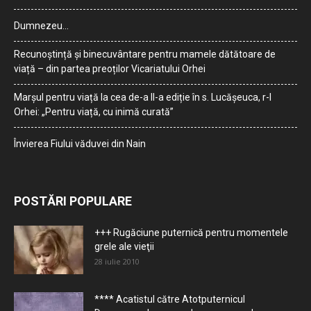
Dumnezeu…
Recunoștință și binecuvântare pentru mamele dătătoare de
viață – din partea preoților Vicariatului Orhei
Marșul pentru viață la cea de-a II-a ediție în s. Lucășeuca, r-l
Orhei: „Pentru viață, cu inimă curată”
Învierea Fiului văduvei din Nain
POSTĂRI POPULARE
+++ Rugăciune puternică pentru momentele
grele ale vieţii
28 iulie 2010
**** Acatistul către Atotputernicul