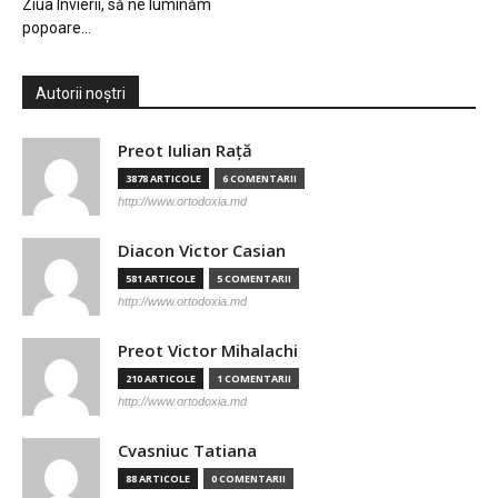
Ziua Învierii, să ne luminăm
popoare…
Autorii noștri
Preot Iulian Raţă
3878 ARTICOLE
6 COMENTARII
http://www.ortodoxia.md
Diacon Victor Casian
581 ARTICOLE
5 COMENTARII
http://www.ortodoxia.md
Preot Victor Mihalachi
210 ARTICOLE
1 COMENTARII
http://www.ortodoxia.md
Cvasniuc Tatiana
88 ARTICOLE
0 COMENTARII