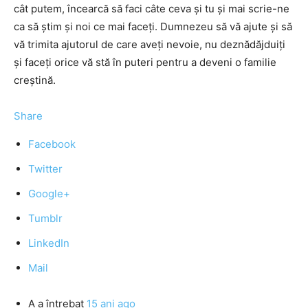
cât putem, încearcă să faci câte ceva şi tu şi mai scrie-ne
ca să ştim şi noi ce mai faceţi. Dumnezeu să vă ajute şi să
vă trimita ajutorul de care aveţi nevoie, nu deznădăjduiţi
şi faceţi orice vă stă în puteri pentru a deveni o familie
creştină.
Share
Facebook
Twitter
Google+
Tumblr
LinkedIn
Mail
A
a întrebat
15 ani ago