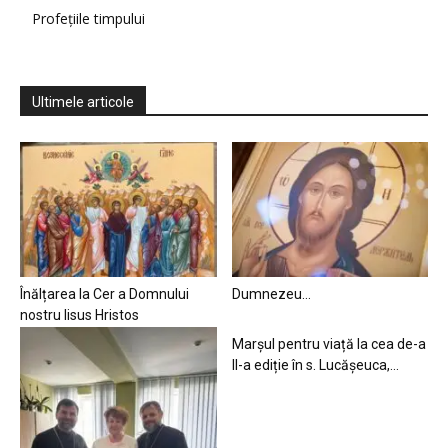
Profețiile timpului
Ultimele articole
Înălțarea la Cer a Domnului
Dumnezeu…
nostru Iisus Hristos
Marșul pentru viață la cea de-a
II-a ediție în s. Lucășeuca,...