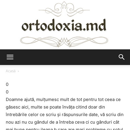
Ortodoxia.md
Acasă
0
0
Doamne ajută, mulţumesc mult de tot pentru tot ceea ce
găsesc aici, multe se poate învăţa citind doar din
întrebările celor ce scriu şi răspunsurile date, vă scriu din
nou azi nu cu gândul de a întreba ceva ci cu gânduri cât
mai bune pentru ileana b care are mari probleme cu soţul