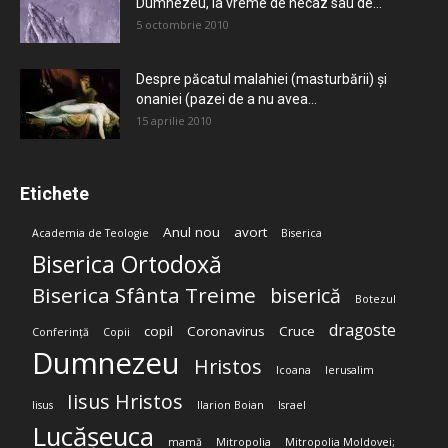
Dumnezeu, la vreme de necaz sau de...
5 octombrie 2010
Despre păcatul malahiei (masturbării) şi
onaniei (pazei de a nu avea...
15 aprilie 2010
Etichete
Anul nou
avort
Academia de Teologie
Biserica
Biserica Ortodoxă
Biserica Sfânta Treime
biserică
Botezul
dragoste
copil
Coronavirus
Cruce
Conferință
Copii
Dumnezeu
Hristos
Icoana
Ierusalim
Iisus Hristos
Iisus
Ilarion Boian
Israel
Lucășeuca
mamă
Mitropolia
Mitropolia Moldovei;