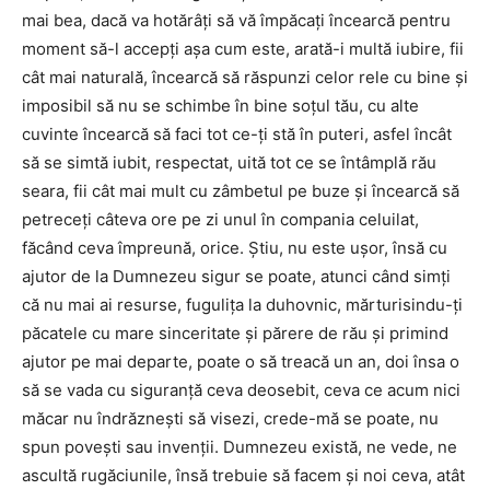
mai bea, dacă va hotărâţi să vă împăcaţi încearcă pentru
moment să-l accepţi aşa cum este, arată-i multă iubire, fii
cât mai naturală, încearcă să răspunzi celor rele cu bine şi
imposibil să nu se schimbe în bine soţul tău, cu alte
cuvinte încearcă să faci tot ce-ţi stă în puteri, asfel încât
să se simtă iubit, respectat, uită tot ce se întâmplă rău
seara, fii cât mai mult cu zâmbetul pe buze şi încearcă să
petreceţi câteva ore pe zi unul în compania celuilat,
făcând ceva împreună, orice. Ştiu, nu este uşor, însă cu
ajutor de la Dumnezeu sigur se poate, atunci când simţi
că nu mai ai resurse, fuguliţa la duhovnic, mărturisindu-ţi
păcatele cu mare sinceritate şi părere de rău şi primind
ajutor pe mai departe, poate o să treacă un an, doi însa o
să se vada cu siguranţă ceva deosebit, ceva ce acum nici
măcar nu îndrăzneşti să visezi, crede-mă se poate, nu
spun poveşti sau invenţii. Dumnezeu există, ne vede, ne
ascultă rugăciunile, însă trebuie să facem şi noi ceva, atât