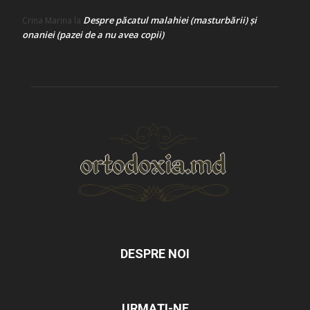
Despre păcatul malahiei (masturbării) şi
Crina Marina
la
onaniei (pazei de a nu avea copii)
DESPRE NOI
URMAȚI-NE