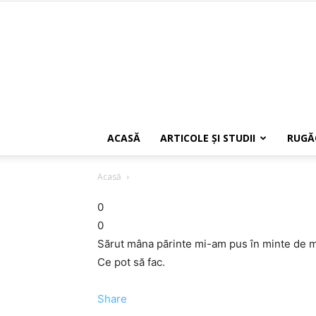
ACASĂ
ARTICOLE ŞI STUDII
RUGĂ
Acasă
0
0
Sărut mâna părinte mi-am pus în minte de mu
Ce pot să fac.
Share