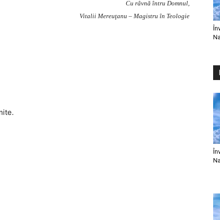
Cu râvnă întru Domnul,
Vitalii Mereuţanu – Magistru în Teologie
În
Na
mite.
În
Na