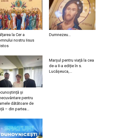
ălțarea la Cer a
Dumnezeu…
mnului nostru Iisus
istos
Marșul pentru viață la cea
de-a II-a ediție în s.
Lucășeuca,...
cunoștință și
necuvântare pentru
mele dătătoare de
ață – din partea...