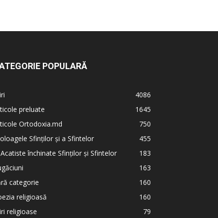
ATEGORIE POPULARĂ
iri
4086
ticole preluate
1645
ticole Ortodoxia.md
750
oloagele Sfinților și a Sfintelor
455
 Acatiste închinate Sfinților și Sfintelor
183
găciuni
163
ră categorie
160
ezia religioasă
160
iri religioase
79