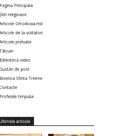
Pagina Principala
Știri religioase
Articole Ortodoxia.md
Articole de la vizitatori
Articole preluate
Tâlcuiri
Bibliotecă video
Gustări de post
Biserica Sfinta Treime
Contacte
Profețiile timpului
Ultimele articole