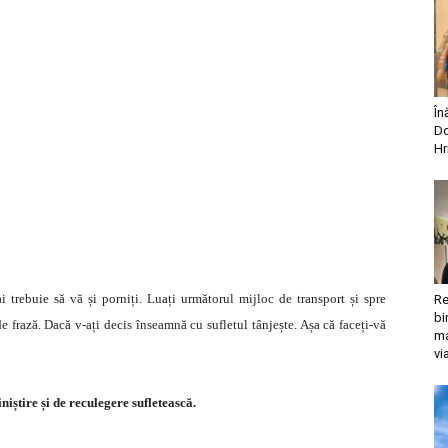
În
Do
Hr
 trebuie să vă și porniți. Luați următorul mijloc de transport și spre
Re
bi
e frază. Dacă v-ați decis înseamnă cu sufletul tânjește. Așa că faceți-vă
ma
vi
niștire și de reculegere sufletească.