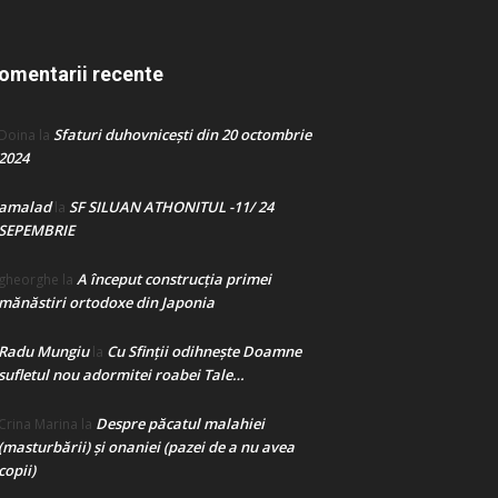
omentarii recente
Sfaturi duhovnicești din 20 octombrie
Doina
la
2024
amalad
SF SILUAN ATHONITUL -11/ 24
la
SEPEMBRIE
A început construcţia primei
gheorghe
la
mănăstiri ortodoxe din Japonia
Radu Mungiu
Cu Sfinții odihnește Doamne
la
sufletul nou adormitei roabei Tale…
Despre păcatul malahiei
Crina Marina
la
(masturbării) şi onaniei (pazei de a nu avea
copii)