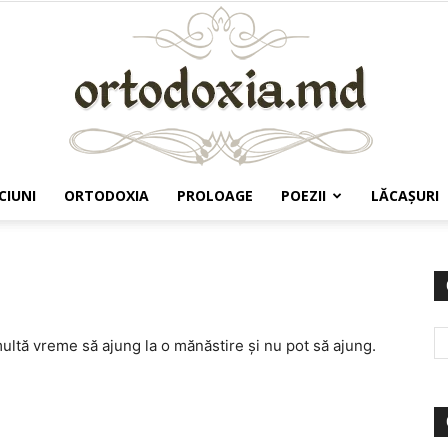
CIUNI
ORTODOXIA
PROLOAGE
POEZII
LĂCAŞURI
Ortodoxia.md
ltă vreme să ajung la o mănăstire și nu pot să ajung.