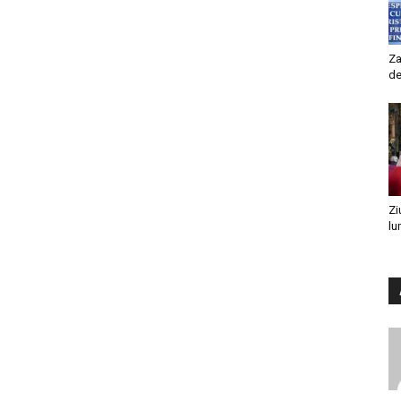
Za
de
Zi
lu