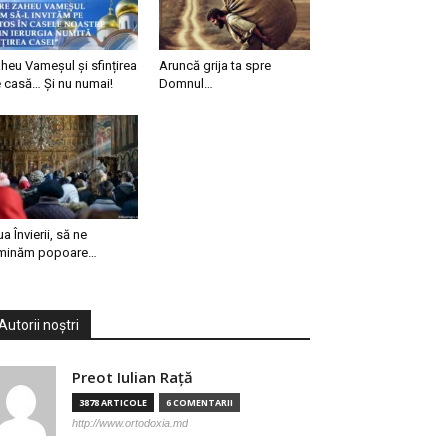
heu Vameșul și sfințirea
Aruncă grija ta spre
 casă… Și nu numai!
Domnul…
ua Învierii, să ne
minăm popoare…
Autorii noștri
Preot Iulian Raţă
3878 ARTICOLE
6 COMENTARII
http://www.ortodoxia.md