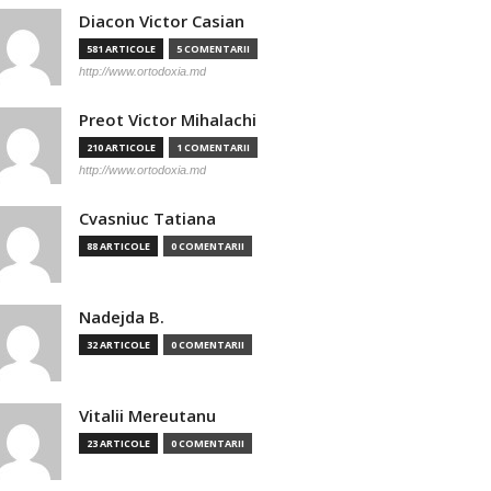
Diacon Victor Casian
581 ARTICOLE
5 COMENTARII
http://www.ortodoxia.md
Preot Victor Mihalachi
210 ARTICOLE
1 COMENTARII
http://www.ortodoxia.md
Cvasniuc Tatiana
88 ARTICOLE
0 COMENTARII
Nadejda B.
32 ARTICOLE
0 COMENTARII
Vitalii Mereutanu
23 ARTICOLE
0 COMENTARII