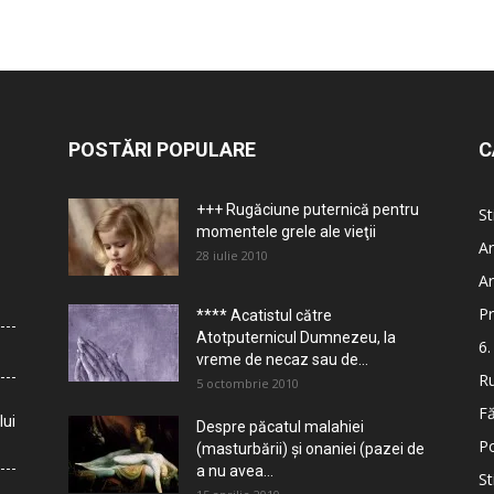
POSTĂRI POPULARE
C
+++ Rugăciune puternică pentru
St
momentele grele ale vieţii
Ar
28 iulie 2010
Ar
Pr
**** Acatistul către
Atotputernicul Dumnezeu, la
6.
vreme de necaz sau de...
Ru
5 octombrie 2010
Fă
lui
Despre păcatul malahiei
Po
(masturbării) şi onaniei (pazei de
a nu avea...
St