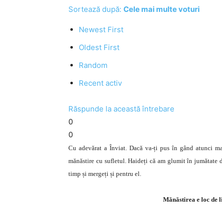
Sortează după:
Cele mai multe voturi
Newest First
Oldest First
Random
Recent activ
Răspunde la această întrebare
0
0
Cu adevărat a Înviat. Dacă va-ți pus în gând atunci mai
mănăstire cu sufletul. Haideți că am glumit în jumătate d
timp și mergeți și pentru el.
Mănăstirea e loc de li