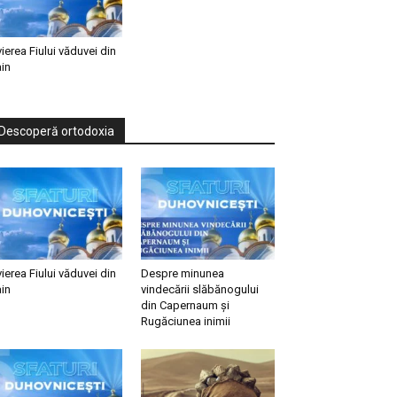
vierea Fiului văduvei din
in
Descoperă ortodoxia
vierea Fiului văduvei din
Despre minunea
in
vindecării slăbănogului
din Capernaum și
Rugăciunea inimii