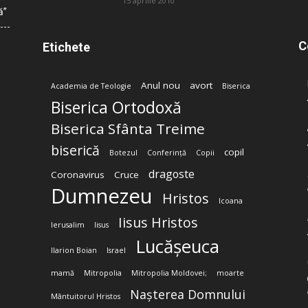
15 aprilie 2010
ă”
C
Etichete
Anul nou
avort
Academia de Teologie
Biserica
Biserica Ortodoxă
Biserica Sfânta Treime
biserică
copil
Botezul
Conferință
Copii
dragoste
Coronavirus
Cruce
Dumnezeu
Hristos
Icoana
Iisus Hristos
Ierusalim
Iisus
Lucășeuca
Ilarion Boian
Israel
mamă
Mitropolia
Mitropolia Moldovei;
moarte
Nașterea Domnului
Mântuitorul Hristos