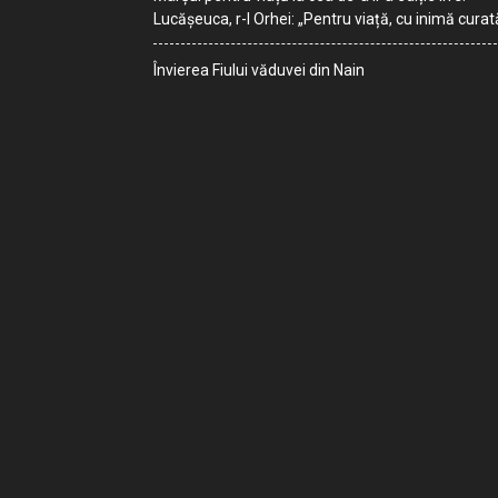
Lucășeuca, r-l Orhei: „Pentru viață, cu inimă curat
Învierea Fiului văduvei din Nain