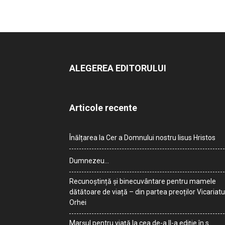
ALEGEREA EDITORULUI
Articole recente
Înălțarea la Cer a Domnului nostru Iisus Hristos
Dumnezeu…
Recunoștință și binecuvântare pentru mamele
dătătoare de viață – din partea preoților Vicariatu
Orhei
Marșul pentru viață la cea de-a II-a ediție în s.