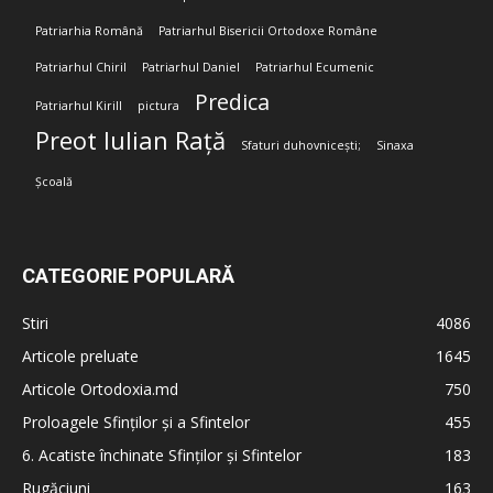
Patriarhia Română
Patriarhul Bisericii Ortodoxe Române
Patriarhul Chiril
Patriarhul Daniel
Patriarhul Ecumenic
Predica
Patriarhul Kirill
pictura
Preot Iulian Rață
Sfaturi duhovnicești;
Sinaxa
Școală
CATEGORIE POPULARĂ
Stiri
4086
Articole preluate
1645
Articole Ortodoxia.md
750
Proloagele Sfinților și a Sfintelor
455
6. Acatiste închinate Sfinților și Sfintelor
183
Rugăciuni
163