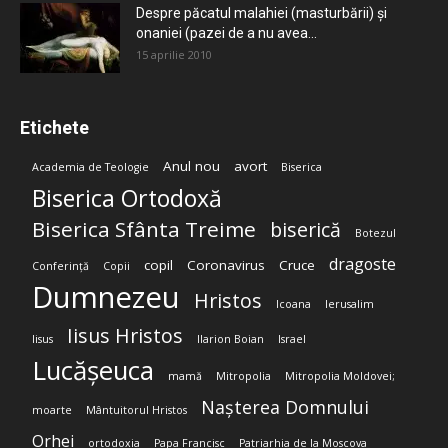
Despre păcatul malahiei (masturbării) şi
onaniei (pazei de a nu avea...
15 aprilie 2010
Etichete
Anul nou
avort
Academia de Teologie
Biserica
Biserica Ortodoxă
Biserica Sfânta Treime
biserică
Botezul
dragoste
copil
Coronavirus
Cruce
Conferință
Copii
Dumnezeu
Hristos
Icoana
Ierusalim
Iisus Hristos
Iisus
Ilarion Boian
Israel
Lucășeuca
mamă
Mitropolia
Mitropolia Moldovei;
Nașterea Domnului
moarte
Mântuitorul Hristos
Orhei
ortodoxia
Papa Francisc
Patriarhia de la Moscova