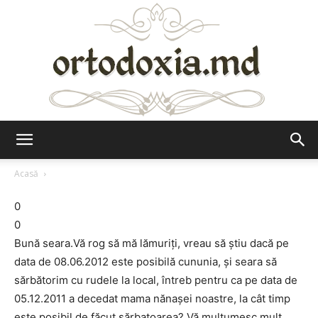
Ortodoxia.md
Acasă
0
0
Bună seara.Vă rog să mă lămuriţi, vreau să ştiu dacă pe
data de 08.06.2012 este posibilă cununia, şi seara să
sărbătorim cu rudele la local, întreb pentru ca pe data de
05.12.2011 a decedat mama nănaşei noastre, la cât timp
este posibil de făcut sărbatoarea? Vă mulţumesc mult.