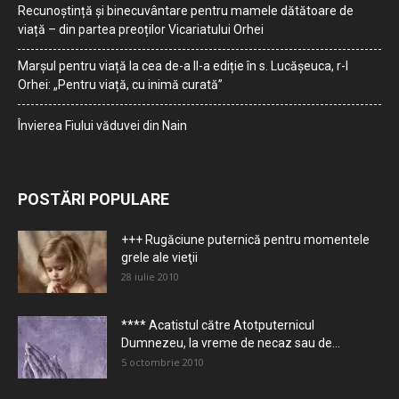
Recunoștință și binecuvântare pentru mamele dătătoare de
viață – din partea preoților Vicariatului Orhei
Marșul pentru viață la cea de-a II-a ediție în s. Lucășeuca, r-l
Orhei: „Pentru viață, cu inimă curată”
Învierea Fiului văduvei din Nain
POSTĂRI POPULARE
+++ Rugăciune puternică pentru momentele
grele ale vieţii
28 iulie 2010
**** Acatistul către Atotputernicul
Dumnezeu, la vreme de necaz sau de...
5 octombrie 2010