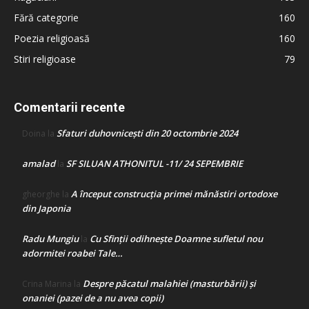
Fără categorie
160
Poezia religioasă
160
Stiri religioase
79
Comentarii recente
Sfaturi duhovnicești din 20 octombrie 2024
Doina
la
amalad
SF SILUAN ATHONITUL -11/ 24 SEPEMBRIE
la
A început construcţia primei mănăstiri ortodoxe
gheorghe
la
din Japonia
Radu Mungiu
Cu Sfinții odihnește Doamne sufletul nou
la
adormitei roabei Tale…
Despre păcatul malahiei (masturbării) şi
Crina Marina
la
onaniei (pazei de a nu avea copii)