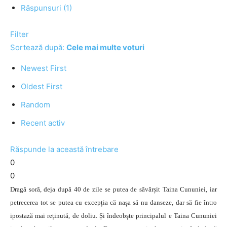
Răspunsuri (1)
Filter
Sortează după:
Cele mai multe voturi
Newest First
Oldest First
Random
Recent activ
Răspunde la această întrebare
0
0
Dragă soră, deja după 40 de zile se putea de săvârșit Taina Cununiei, iar
petrecerea tot se putea cu excepția că nașa să nu danseze, dar să fie întro
ipostază mai reținută, de doliu. Și îndeobște principalul e Taina Cununiei