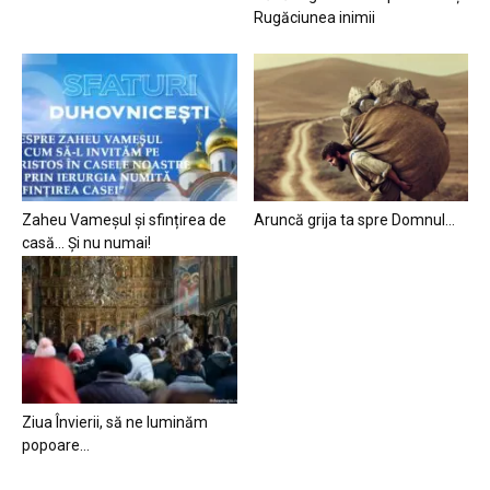
Rugăciunea inimii
Zaheu Vameșul și sfințirea de
Aruncă grija ta spre Domnul…
casă… Și nu numai!
Ziua Învierii, să ne luminăm
popoare…