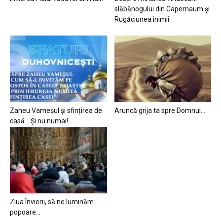
slăbănogului din Capernaum și
Rugăciunea inimii
Zaheu Vameșul și sfințirea de
Aruncă grija ta spre Domnul…
casă… Și nu numai!
Ziua Învierii, să ne luminăm
popoare…