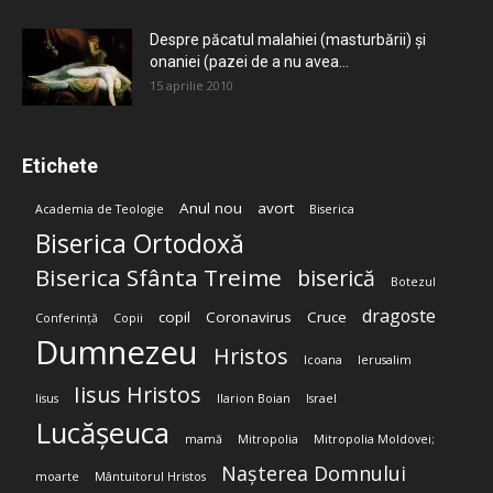
Despre păcatul malahiei (masturbării) şi
onaniei (pazei de a nu avea...
15 aprilie 2010
Etichete
Anul nou
avort
Academia de Teologie
Biserica
Biserica Ortodoxă
Biserica Sfânta Treime
biserică
Botezul
dragoste
copil
Coronavirus
Cruce
Conferință
Copii
Dumnezeu
Hristos
Icoana
Ierusalim
Iisus Hristos
Iisus
Ilarion Boian
Israel
Lucășeuca
mamă
Mitropolia
Mitropolia Moldovei;
Nașterea Domnului
moarte
Mântuitorul Hristos