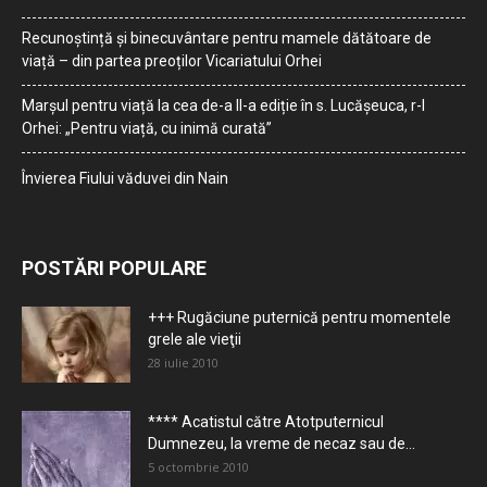
Recunoștință și binecuvântare pentru mamele dătătoare de
viață – din partea preoților Vicariatului Orhei
Marșul pentru viață la cea de-a II-a ediție în s. Lucășeuca, r-l
Orhei: „Pentru viață, cu inimă curată”
Învierea Fiului văduvei din Nain
POSTĂRI POPULARE
+++ Rugăciune puternică pentru momentele
grele ale vieţii
28 iulie 2010
**** Acatistul către Atotputernicul
Dumnezeu, la vreme de necaz sau de...
5 octombrie 2010