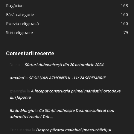
Rugăciuni
163
Fără categorie
160
Poezia religioasă
160
Stiri religioase
79
Comentarii recente
Sfaturi duhovnicești din 20 octombrie 2024
Doina
la
amalad
SF SILUAN ATHONITUL -11/ 24 SEPEMBRIE
la
A început construcţia primei mănăstiri ortodoxe
gheorghe
la
din Japonia
Radu Mungiu
Cu Sfinții odihnește Doamne sufletul nou
la
adormitei roabei Tale…
Despre păcatul malahiei (masturbării) şi
Crina Marina
la