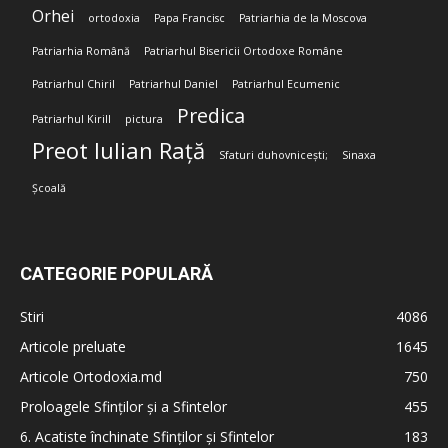
Orhei
ortodoxia
Papa Francisc
Patriarhia de la Moscova
Patriarhia Română
Patriarhul Bisericii Ortodoxe Române
Patriarhul Chiril
Patriarhul Daniel
Patriarhul Ecumenic
Predica
Patriarhul Kirill
pictura
Preot Iulian Rață
Sfaturi duhovnicești;
Sinaxa
Școală
CATEGORIE POPULARĂ
Stiri
4086
Articole preluate
1645
Articole Ortodoxia.md
750
Proloagele Sfinților și a Sfintelor
455
6. Acatiste închinate Sfinților și Sfintelor
183