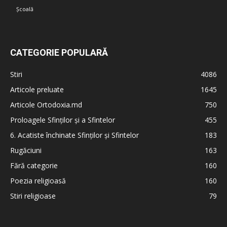
Școală
CATEGORIE POPULARĂ
Stiri
4086
Articole preluate
1645
Articole Ortodoxia.md
750
Proloagele Sfinților și a Sfintelor
455
6. Acatiste închinate Sfinților și Sfintelor
183
Rugăciuni
163
Fără categorie
160
Poezia religioasă
160
Stiri religioase
79