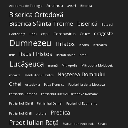
Anul nou
avort
Academia de Teologie
Biserica
Biserica Ortodoxă
Biserica Sfânta Treime
biserică
Botezul
dragoste
copil
Coronavirus
Cruce
Conferință
Copii
Dumnezeu
Hristos
Icoana
Ierusalim
Iisus Hristos
Iisus
Ilarion Boian
Israel
Lucășeuca
mamă
Mitropolia
Mitropolia Moldovei;
Nașterea Domnului
moarte
Mântuitorul Hristos
Orhei
ortodoxia
Papa Francisc
Patriarhia de la Moscova
Patriarhia Română
Patriarhul Bisericii Ortodoxe Române
Patriarhul Chiril
Patriarhul Daniel
Patriarhul Ecumenic
Predica
Patriarhul Kirill
pictura
Preot Iulian Rață
Sfaturi duhovnicești;
Sinaxa