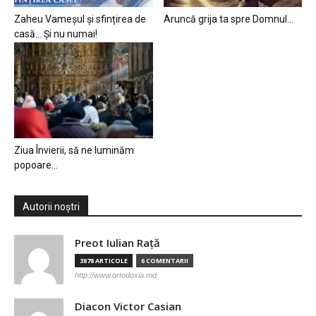
Zaheu Vameșul și sfințirea de
Aruncă grija ta spre Domnul…
casă… Și nu numai!
Ziua Învierii, să ne luminăm
popoare…
Autorii noștri
Preot Iulian Raţă
3878 ARTICOLE
6 COMENTARII
http://www.ortodoxia.md
Diacon Victor Casian