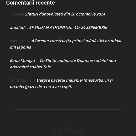
Comentarii recente
Sfaturi duhovnicești din 20 octombrie 2024
Doina
la
amalad
SF SILUAN ATHONITUL -11/ 24 SEPEMBRIE
la
A început construcţia primei mănăstiri ortodoxe
gheorghe
la
din Japonia
Radu Mungiu
Cu Sfinții odihnește Doamne sufletul nou
la
adormitei roabei Tale…
Despre păcatul malahiei (masturbării) şi
Crina Marina
la
onaniei (pazei de a nu avea copii)