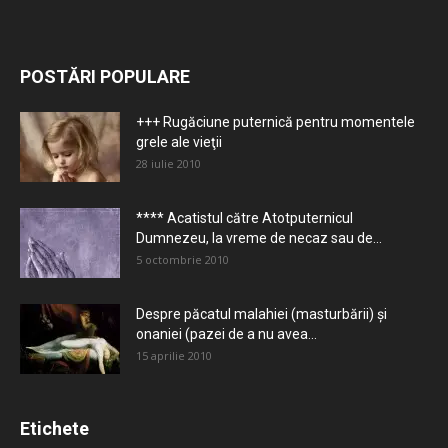
POSTĂRI POPULARE
+++ Rugăciune puternică pentru momentele
grele ale vieţii
28 iulie 2010
**** Acatistul către Atotputernicul
Dumnezeu, la vreme de necaz sau de...
5 octombrie 2010
Despre păcatul malahiei (masturbării) şi
onaniei (pazei de a nu avea...
15 aprilie 2010
Etichete