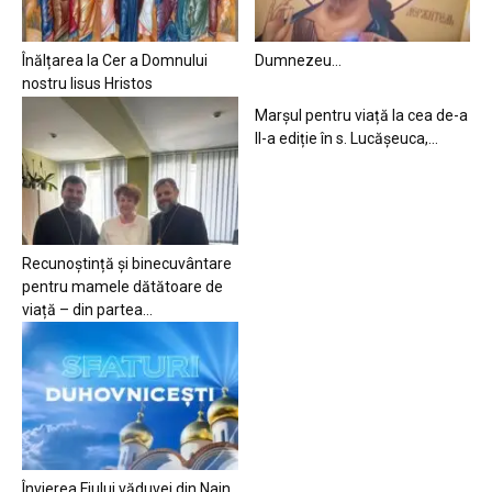
Înălțarea la Cer a Domnului
Dumnezeu…
nostru Iisus Hristos
Marșul pentru viață la cea de-a
II-a ediție în s. Lucășeuca,...
Recunoștință și binecuvântare
pentru mamele dătătoare de
viață – din partea...
Învierea Fiului văduvei din Nain