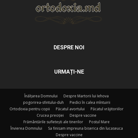
DESPRE NOI
URMAȚI-NE
Înălțarea Domnului
Despre Martorii lui Iehova
pogorirea-sfintului-duh
Piedici în calea mîntuirii
Ortodoxia pentru copii
Păcatul avortului
Păcatul vrăjitoriilor
Crucea preoției
Despre vaccine
Frământările sufletești ale tinerilor
Postul Mare
Învierea Domnului
Sa finisam impreuna biserica din lucaseuca
Despre vaccine