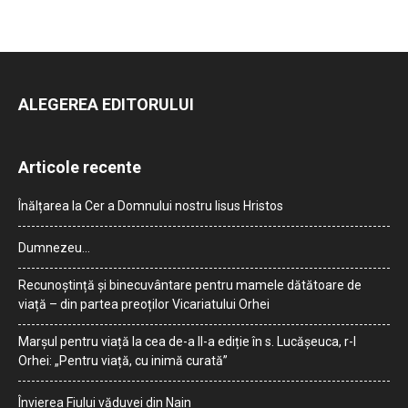
ALEGEREA EDITORULUI
Articole recente
Înălțarea la Cer a Domnului nostru Iisus Hristos
Dumnezeu…
Recunoștință și binecuvântare pentru mamele dătătoare de
viață – din partea preoților Vicariatului Orhei
Marșul pentru viață la cea de-a II-a ediție în s. Lucășeuca, r-l
Orhei: „Pentru viață, cu inimă curată”
Învierea Fiului văduvei din Nain