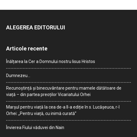
ALEGEREA EDITORULUI
Articole recente
Înălțarea la Cer a Domnului nostru Iisus Hristos
Dumnezeu…
Recunoștință și binecuvântare pentru mamele dătătoare de
viață – din partea preoților Vicariatului Orhei
Marșul pentru viață la cea de-a II-a ediție în s. Lucășeuca, r-l
Orhei: „Pentru viață, cu inimă curată”
Învierea Fiului văduvei din Nain