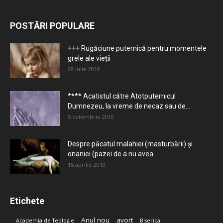
POSTĂRI POPULARE
+++ Rugăciune puternică pentru momentele
grele ale vieţii
28 iulie 2010
**** Acatistul către Atotputernicul
Dumnezeu, la vreme de necaz sau de...
5 octombrie 2010
Despre păcatul malahiei (masturbării) şi
onaniei (pazei de a nu avea...
15 aprilie 2010
Etichete
Anul nou
avort
Academia de Teologie
Biserica