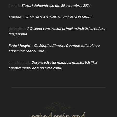
Sfaturi duhovnicești din 20 octombrie 2024
Doina
la
amalad
SF SILUAN ATHONITUL -11/ 24 SEPEMBRIE
la
A început construcţia primei mănăstiri ortodoxe
gheorghe
la
din Japonia
Radu Mungiu
Cu Sfinții odihnește Doamne sufletul nou
la
adormitei roabei Tale…
Despre păcatul malahiei (masturbării) şi
Crina Marina
la
onaniei (pazei de a nu avea copii)