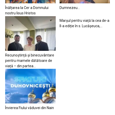
Înălțarea la Cer a Domnului
Dumnezeu…
nostru Iisus Hristos
Marșul pentru viață la cea de-a
II-a ediție în s. Lucășeuca,...
Recunoștință și binecuvântare
pentru mamele dătătoare de
viață – din partea...
Învierea Fiului văduvei din Nain