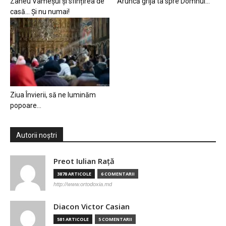
Zaheu Vameșul și sfințirea de
Aruncă grija ta spre Domnul…
casă… Și nu numai!
Ziua Învierii, să ne luminăm
popoare…
Autorii noștri
Preot Iulian Raţă
3878 ARTICOLE
6 COMENTARII
http://www.ortodoxia.md
Diacon Victor Casian
581 ARTICOLE
5 COMENTARII