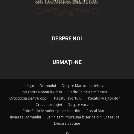
DESPRE NOI
URMAȚI-NE
Înălțarea Domnului
Despre Martorii lui Iehova
pogorirea-sfintului-duh
Piedici în calea mîntuirii
Ortodoxia pentru copii
Păcatul avortului
Păcatul vrăjitoriilor
Crucea preoției
Despre vaccine
Frământările sufletești ale tinerilor
Postul Mare
Învierea Domnului
Sa finisam impreuna biserica din lucaseuca
Despre vaccine
©