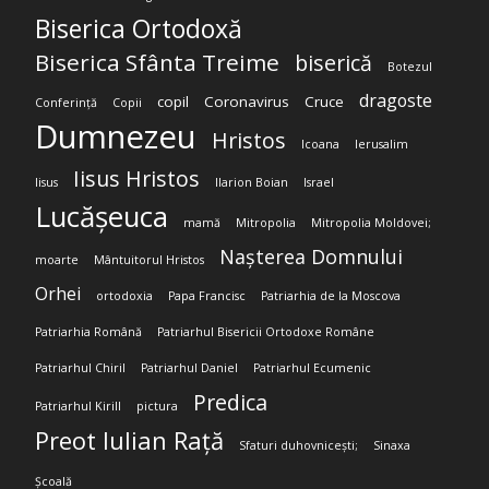
Biserica Ortodoxă
Biserica Sfânta Treime
biserică
Botezul
dragoste
copil
Coronavirus
Cruce
Conferință
Copii
Dumnezeu
Hristos
Icoana
Ierusalim
Iisus Hristos
Iisus
Ilarion Boian
Israel
Lucășeuca
mamă
Mitropolia
Mitropolia Moldovei;
Nașterea Domnului
moarte
Mântuitorul Hristos
Orhei
ortodoxia
Papa Francisc
Patriarhia de la Moscova
Patriarhia Română
Patriarhul Bisericii Ortodoxe Române
Patriarhul Chiril
Patriarhul Daniel
Patriarhul Ecumenic
Predica
Patriarhul Kirill
pictura
Preot Iulian Rață
Sfaturi duhovnicești;
Sinaxa
Școală