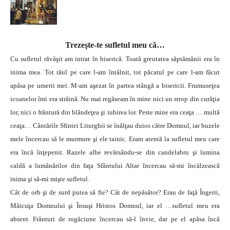
Trezeşte-te sufletul meu că…
Cu sufletul răvăşit am intrat în biserică. Toată greutatea săptămânii era în
inima mea. Tot răul pe care l-am întâlnit, tot păcatul pe care l-am făcut
apăsa pe umerii mei. M-am aşezat în partea stângă a bisericii. Frumuseţea
icoanelor îmi era străină. Nu mai regăseam în mine nici un strop din curăţia
lor, nici o frântură din blândeţea şi iubirea lor. Peste mine era ceaţa … multă
ceaţa… Cântările Sfintei Liturghii se înălţau duios câtre Domnul, iar buzele
mele încercau să le murmure şi ele tainic. Eram atentă la sufletul meu care
era încă înţepenit. Razele albe revărsându-se din candelabru şi lumina
caldă a lumânărilor din faţa Sfântului Altar încercau să-mi încălzească
inima şi să-mi mişte sufletul.
Cât de orb şi de surd putea să fie? Cât de nepăsător? Erau de faţă Îngerii,
Măicuţa Domnului şi Însuşi Hristos Domnul, iar el …sufletul meu era
absent. Frânturi de rugăciune încercau să-l învie, dar pe el apăsa încă