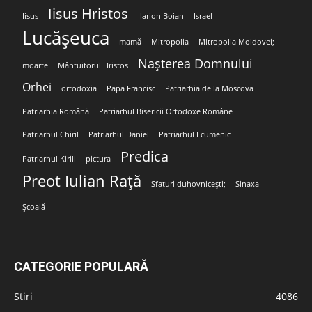
Iisus Hristos
Iisus
Ilarion Boian
Israel
Lucășeuca
mamă
Mitropolia
Mitropolia Moldovei;
Nașterea Domnului
moarte
Mântuitorul Hristos
Orhei
ortodoxia
Papa Francisc
Patriarhia de la Moscova
Patriarhia Română
Patriarhul Bisericii Ortodoxe Române
Patriarhul Chiril
Patriarhul Daniel
Patriarhul Ecumenic
Predica
Patriarhul Kirill
pictura
Preot Iulian Rață
Sfaturi duhovnicești;
Sinaxa
Școală
CATEGORIE POPULARĂ
Stiri
4086