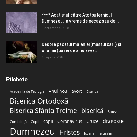
**** Acatistul către Atotputernicul
Dumnezeu, la vreme de necaz sau de...
5 octombrie 2010
Despre păcatul malahiei (masturbării) şi
onaniei (pazei de a nu avea...
15 aprilie 2010
Etichete
Anul nou
avort
Academia de Teologie
Biserica
Biserica Ortodoxă
Biserica Sfânta Treime
biserică
Botezul
dragoste
copil
Coronavirus
Cruce
Conferință
Copii
Dumnezeu
Hristos
Icoana
Ierusalim