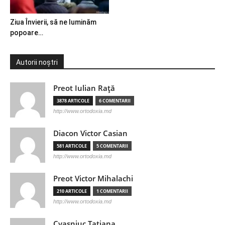
Ziua Învierii, să ne luminăm
popoare…
Autorii noștri
Preot Iulian Raţă
3878 ARTICOLE
6 COMENTARII
http://www.ortodoxia.md
Diacon Victor Casian
581 ARTICOLE
5 COMENTARII
http://www.ortodoxia.md
Preot Victor Mihalachi
210 ARTICOLE
1 COMENTARII
http://www.ortodoxia.md
Cvasniuc Tatiana