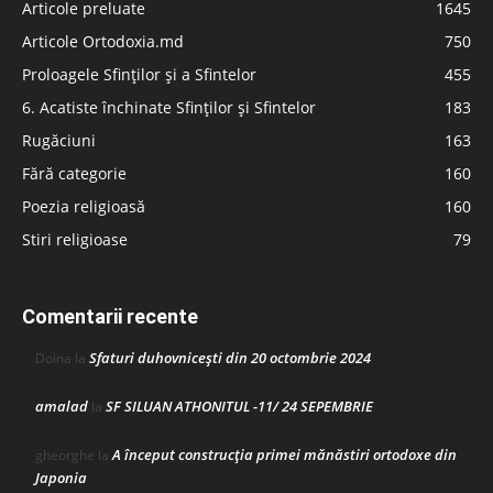
Articole preluate
1645
Articole Ortodoxia.md
750
Proloagele Sfinților și a Sfintelor
455
6. Acatiste închinate Sfinților și Sfintelor
183
Rugăciuni
163
Fără categorie
160
Poezia religioasă
160
Stiri religioase
79
Comentarii recente
Sfaturi duhovnicești din 20 octombrie 2024
Doina
la
amalad
SF SILUAN ATHONITUL -11/ 24 SEPEMBRIE
la
A început construcţia primei mănăstiri ortodoxe din
gheorghe
la
Japonia