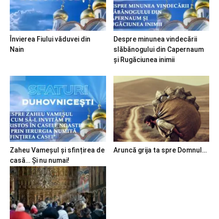
Învierea Fiului văduvei din
Despre minunea vindecării
Nain
slăbănogului din Capernaum
și Rugăciunea inimii
Zaheu Vameșul și sfințirea de
Aruncă grija ta spre Domnul…
casă… Și nu numai!