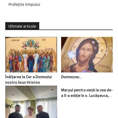
Profețiile timpului
Ultimele articole
Înălțarea la Cer a Domnului
Dumnezeu…
nostru Iisus Hristos
Marșul pentru viață la cea de-
a II-a ediție în s. Lucășeuca,...