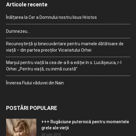
Articole recente
Înălțarea la Cer a Domnului nostru Iisus Hristos
Dumnezeu…
Recunoștință și binecuvântare pentru mamele dătătoare de
viață – din partea preoților Vicariatului Orhei
Marșul pentru viață la cea de-a II-a ediție în s. Lucășeuca, r-l
Orhei: „Pentru viață, cu inimă curată”
Învierea Fiului văduvei din Nain
POSTĂRI POPULARE
+++ Rugăciune puternică pentru momentele
grele ale vieţii
28 iulie 2010