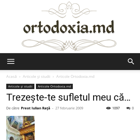
Ortodoxia.md
Acasă
Articole şi studii
Articole Ortodoxia.md
Articole şi studii
Articole Ortodoxia.md
Trezeşte-te sufletul meu că…
De către
Preot Iulian Raţă
-
27 februarie 2009
1097
0