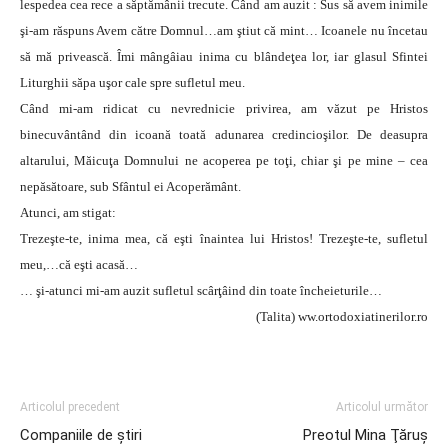
lespedea cea rece a săptămânii trecute. Când am auzit : Sus să avem inimile
şi-am răspuns Avem către Domnul…am ştiut că mint… Icoanele nu încetau
să mă privească. Îmi mângâiau inima cu blândeţea lor, iar glasul Sfintei
Liturghii săpa uşor cale spre sufletul meu.
Când mi-am ridicat cu nevrednicie privirea, am văzut pe Hristos
binecuvântând din icoană toată adunarea credincioşilor. De deasupra
altarului, Măicuţa Domnului ne acoperea pe toţi, chiar şi pe mine – cea
nepăsătoare, sub Sfântul ei Acoperământ.
Atunci, am stigat:
Trezeşte-te, inima mea, că eşti înaintea lui Hristos! Trezeşte-te, sufletul
meu,…că eşti acasă…
… şi-atunci mi-am auzit sufletul scârţâind din toate încheieturile…
(Talita) ww.ortodoxiatinerilor.ro
Articolul precedent
Articolul următor
Companiile de ştiri
Preotul Mina Ţăruş