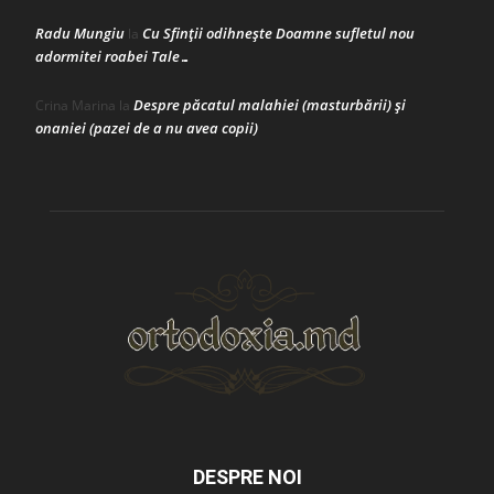
Radu Mungiu
Cu Sfinții odihnește Doamne sufletul nou
la
adormitei roabei Tale…
Despre păcatul malahiei (masturbării) şi
Crina Marina
la
onaniei (pazei de a nu avea copii)
DESPRE NOI