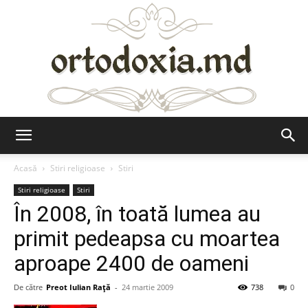
Ortodoxia.md
Acasă
Stiri religioase
Stiri
Stiri religioase
Stiri
În 2008, în toată lumea au
primit pedeapsa cu moartea
aproape 2400 de oameni
De către
Preot Iulian Raţă
-
24 martie 2009
738
0