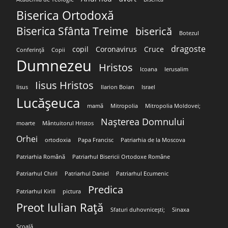
Biserica Ortodoxă
Biserica Sfânta Treime
biserică
Botezul
dragoste
copil
Coronavirus
Cruce
Conferință
Copii
Dumnezeu
Hristos
Icoana
Ierusalim
Iisus Hristos
Iisus
Ilarion Boian
Israel
Lucășeuca
mamă
Mitropolia
Mitropolia Moldovei;
Nașterea Domnului
moarte
Mântuitorul Hristos
Orhei
ortodoxia
Papa Francisc
Patriarhia de la Moscova
Patriarhia Română
Patriarhul Bisericii Ortodoxe Române
Patriarhul Chiril
Patriarhul Daniel
Patriarhul Ecumenic
Predica
Patriarhul Kirill
pictura
Preot Iulian Rață
Sfaturi duhovnicești;
Sinaxa
Școală