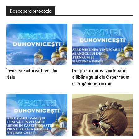
Descoperă ortodoxia
Învierea Fiului văduvei din
Despre minunea vindecării
Nain
slăbănogului din Capernaum
și Rugăciunea inimii