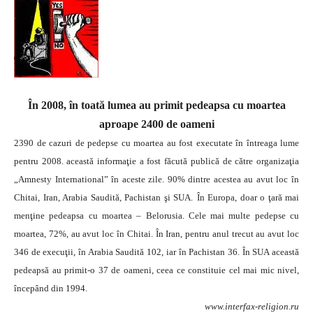
În 2008, în toată lumea au primit pedeapsa cu moartea
aproape 2400 de oameni
2390 de cazuri de pedepse cu moartea au fost executate în întreaga lume
pentru 2008. această informaţie a fost făcută publică de către organizaţia
„Amnesty International” în aceste zile. 90% dintre acestea au avut loc în
Chitai, Iran, Arabia Saudită, Pachistan şi SUA.
În Europa, doar o ţară mai
menţine pedeapsa cu moartea – Belorusia. Cele mai multe pedepse cu
moartea, 72%, au avut loc în Chitai. În Iran, pentru anul trecut au avut loc
346 de execuţii, în Arabia Saudită 102, iar în Pachistan 36. În SUA această
pedeapsă au primit-o 37 de oameni, ceea ce constituie cel mai mic nivel,
începând din 1994.
www.interfax-religion.ru