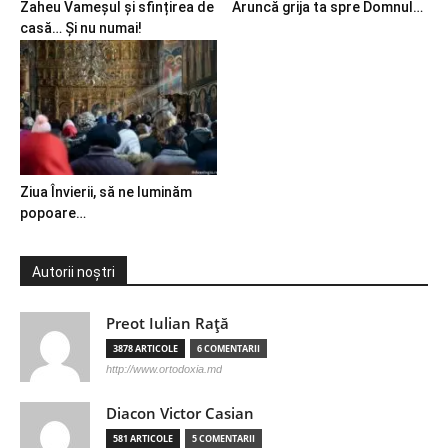
Zaheu Vameșul și sfințirea de
Aruncă grija ta spre Domnul…
casă… Și nu numai!
Ziua Învierii, să ne luminăm
popoare…
Autorii noștri
Preot Iulian Raţă
3878 ARTICOLE
6 COMENTARII
http://www.ortodoxia.md
Diacon Victor Casian
581 ARTICOLE
5 COMENTARII