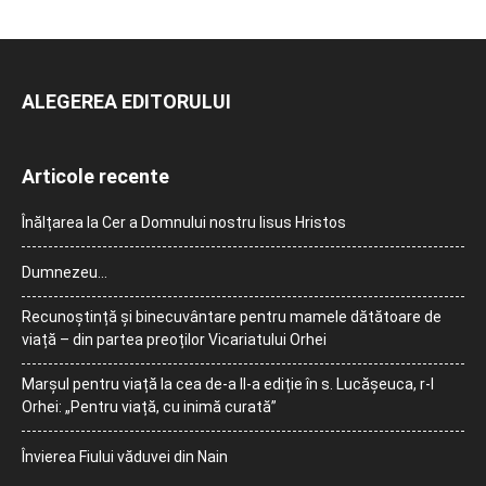
ALEGEREA EDITORULUI
Articole recente
Înălțarea la Cer a Domnului nostru Iisus Hristos
Dumnezeu…
Recunoștință și binecuvântare pentru mamele dătătoare de
viață – din partea preoților Vicariatului Orhei
Marșul pentru viață la cea de-a II-a ediție în s. Lucășeuca, r-l
Orhei: „Pentru viață, cu inimă curată”
Învierea Fiului văduvei din Nain