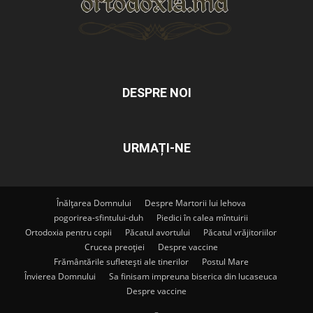
DESPRE NOI
URMAȚI-NE
Înălțarea Domnului
Despre Martorii lui Iehova
pogorirea-sfintului-duh
Piedici în calea mîntuirii
Ortodoxia pentru copii
Păcatul avortului
Păcatul vrăjitoriilor
Crucea preoției
Despre vaccine
Frământările sufletești ale tinerilor
Postul Mare
Învierea Domnului
Sa finisam impreuna biserica din lucaseuca
Despre vaccine