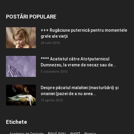
POSTĂRI POPULARE
+++ Rugăciune puternică pentru momentele
grele ale vieţii
28 iulie 2010
**** Acatistul către Atotputernicul
Dumnezeu, la vreme de necaz sau de...
5 octombrie 2010
Despre păcatul malahiei (masturbării) şi
onaniei (pazei de a nu avea...
15 aprilie 2010
Etichete
Anul nou
avort
Academia de Teologie
Biserica