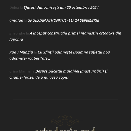
Sfaturi duhovnicești din 20 octombrie 2024
Doina
la
amalad
SF SILUAN ATHONITUL -11/ 24 SEPEMBRIE
la
A început construcţia primei mănăstiri ortodoxe din
gheorghe
la
Japonia
Radu Mungiu
Cu Sfinții odihnește Doamne sufletul nou
la
adormitei roabei Tale…
Despre păcatul malahiei (masturbării) şi
Crina Marina
la
onaniei (pazei de a nu avea copii)