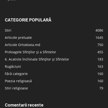
CATEGORIE POPULARĂ
Stiri
4086
Articole preluate
1645
Articole Ortodoxia.md
750
Proloagele Sfinților și a Sfintelor
455
6. Acatiste închinate Sfinților și Sfintelor
183
Rugăciuni
163
Fără categorie
160
Poezia religioasă
160
Stiri religioase
79
Comentarii recente