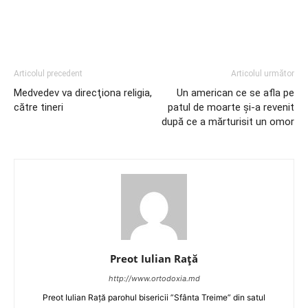
Articolul precedent
Articolul următor
Medvedev va direcţiona religia,
Un american ce se afla pe
către tineri
patul de moarte şi-a revenit
după ce a mărturisit un omor
Preot Iulian Raţă
http://www.ortodoxia.md
Preot Iulian Rață parohul bisericii ”Sfânta Treime” din satul