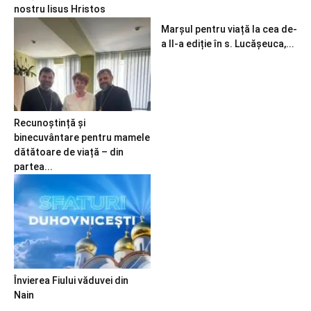
nostru Iisus Hristos
Marșul pentru viață la cea de-
a II-a ediție în s. Lucășeuca,...
Recunoștință și
binecuvântare pentru mamele
dătătoare de viață – din
partea...
Învierea Fiului văduvei din
Nain