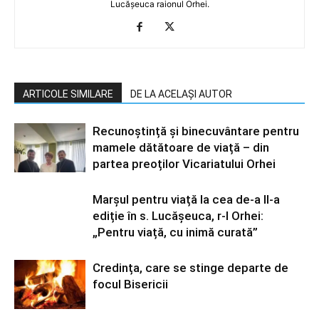
Lucășeuca raionul Orhei.
ARTICOLE SIMILARE
DE LA ACELAȘI AUTOR
Recunoștință și binecuvântare pentru
mamele dătătoare de viață – din
partea preoților Vicariatului Orhei
Marșul pentru viață la cea de-a II-a
ediție în s. Lucășeuca, r-l Orhei:
„Pentru viață, cu inimă curată”
Credința, care se stinge departe de
focul Bisericii