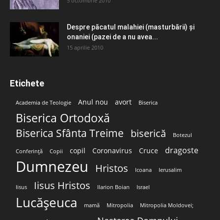
5 octombrie 2010
Despre păcatul malahiei (masturbării) şi
onaniei (pazei de a nu avea...
15 aprilie 2010
Etichete
Anul nou
avort
Academia de Teologie
Biserica
Biserica Ortodoxă
Biserica Sfânta Treime
biserică
Botezul
dragoste
copil
Coronavirus
Cruce
Conferință
Copii
Dumnezeu
Hristos
Icoana
Ierusalim
Iisus Hristos
Iisus
Ilarion Boian
Israel
Lucășeuca
mamă
Mitropolia
Mitropolia Moldovei;