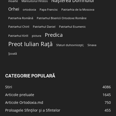
Nașterea Domnului
moarte
Mântuitorul Hristos
Orhei
ortodoxia
Papa Francisc
Patriarhia de la Moscova
Patriarhia Română
Patriarhul Bisericii Ortodoxe Române
Patriarhul Chiril
Patriarhul Daniel
Patriarhul Ecumenic
Predica
Patriarhul Kirill
pictura
Preot Iulian Rață
Sfaturi duhovnicești;
Sinaxa
Școală
CATEGORIE POPULARĂ
Stiri
4086
Articole preluate
1645
Articole Ortodoxia.md
750
Proloagele Sfinților și a Sfintelor
455