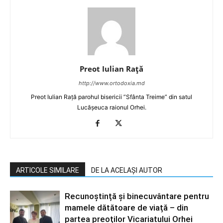
Preot Iulian Raţă
http://www.ortodoxia.md
Preot Iulian Rață parohul bisericii ”Sfânta Treime” din satul
Lucășeuca raionul Orhei.
ARTICOLE SIMILARE
DE LA ACELAȘI AUTOR
Recunoștință și binecuvântare pentru
mamele dătătoare de viață – din
partea preoților Vicariatului Orhei