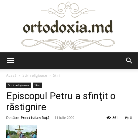
Ortodoxia.md
Acasă
Stiri religioase
Stiri
Stiri religioase
Stiri
Episcopul Petru a sfinţit o
răstignire
De către
Preot Iulian Raţă
-
11 iulie 2009
861
0