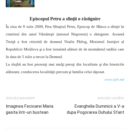
Episcopul Petru a sfinţit o răstignire
În ziua de 9 iulie 2009, Prea Sfinţitul Petru, Episcop de Hâncu a sfinţit în
cimitirul din satul Vărzăreşti (raionul Nisporeni) o răstignire.
Această
Troiţă a fost ctitorită de domnul Vitalie Pârlog, Ministrul Justiţiei al
Republicii Moldova şi a fost instalată alături de de mormântul tatălui care
în data de 5 iulie a trecut la Domnul.
La slujbă au fost prezenţi mai mulţi preoţi din localitate şi din bisericile
alăturate, conducerea localităţii precum şi familia celui răposat.
www.eph.md
Articolul precedent
Articolul următor
Imaginea Fecioarei Maria
Evanghelia Duminicii a V-a
gasita într-un bustean
dupa Pogorarea Duhului Sfant