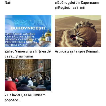
Nain
slăbănogului din Capernaum
și Rugăciunea inimii
Zaheu Vameșul și sfințirea de
Aruncă grija ta spre Domnul…
casă… Și nu numai!
Ziua Învierii, să ne luminăm
popoare…