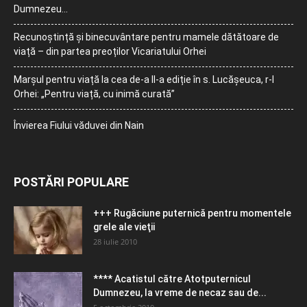
Dumnezeu…
Recunoștință și binecuvântare pentru mamele dătătoare de
viață – din partea preoților Vicariatului Orhei
Marșul pentru viață la cea de-a II-a ediție în s. Lucășeuca, r-l
Orhei: „Pentru viață, cu inimă curată”
Învierea Fiului văduvei din Nain
POSTĂRI POPULARE
+++ Rugăciune puternică pentru momentele
grele ale vieţii
28 iulie 2010
**** Acatistul către Atotputernicul
Dumnezeu, la vreme de necaz sau de...