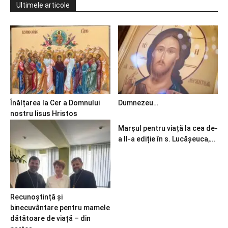
Ultimele articole
Înălțarea la Cer a Domnului
Dumnezeu…
nostru Iisus Hristos
Marșul pentru viață la cea de-
a II-a ediție în s. Lucășeuca,...
Recunoștință și
binecuvântare pentru mamele
dătătoare de viață – din