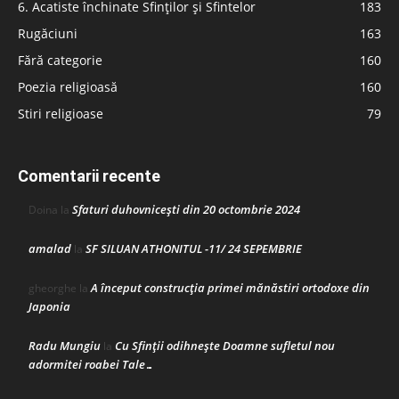
6. Acatiste închinate Sfinților și Sfintelor
183
Rugăciuni
163
Fără categorie
160
Poezia religioasă
160
Stiri religioase
79
Comentarii recente
Sfaturi duhovnicești din 20 octombrie 2024
Doina
la
amalad
SF SILUAN ATHONITUL -11/ 24 SEPEMBRIE
la
A început construcţia primei mănăstiri ortodoxe din
gheorghe
la
Japonia
Radu Mungiu
Cu Sfinții odihnește Doamne sufletul nou
la
adormitei roabei Tale…