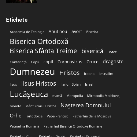
Etichete
Anul nou
avort
Academia de Teologie
Biserica
Biserica Ortodoxă
Biserica Sfânta Treime
biserică
Botezul
dragoste
copil
Coronavirus
Cruce
Conferință
Copii
Dumnezeu
Hristos
Icoana
Ierusalim
Iisus Hristos
Iisus
Ilarion Boian
Israel
Lucășeuca
mamă
Mitropolia
Mitropolia Moldovei;
Nașterea Domnului
moarte
Mântuitorul Hristos
Orhei
ortodoxia
Papa Francisc
Patriarhia de la Moscova
Patriarhia Română
Patriarhul Bisericii Ortodoxe Române
Patriarhul Chiril
Patriarhul Daniel
Patriarhul Ecumenic