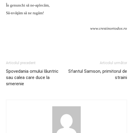
În genunchi să ne-aplecăm,
Să-nvăţăm să ne rugăm!
www.crestinortodox.ro
Articolul precedent
Articolul următor
Spovedania omului lăuntric
Sfantul Samson, primitorul de
sau calea care duce la
straini
smerenie