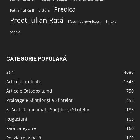
Predica
Patriarhul Kirill
pictura
Preot Iulian Rață
Sfaturi duhovnicești;
Sinaxa
Școală
CATEGORIE POPULARĂ
Stiri
4086
Articole preluate
1645
Articole Ortodoxia.md
750
Proloagele Sfinților și a Sfintelor
455
6. Acatiste închinate Sfinților și Sfintelor
183
Rugăciuni
163
Fără categorie
160
Poezia religioasă
160