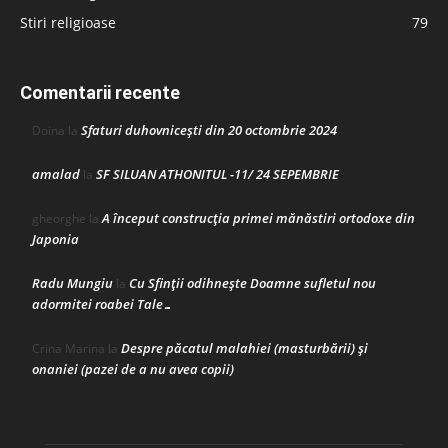
Stiri religioase
79
Comentarii recente
Sfaturi duhovnicești din 20 octombrie 2024
Doina
la
amalad
SF SILUAN ATHONITUL -11/ 24 SEPEMBRIE
la
A început construcţia primei mănăstiri ortodoxe din
gheorghe
la
Japonia
Radu Mungiu
Cu Sfinții odihnește Doamne sufletul nou
la
adormitei roabei Tale…
Despre păcatul malahiei (masturbării) şi
Crina Marina
la
onaniei (pazei de a nu avea copii)