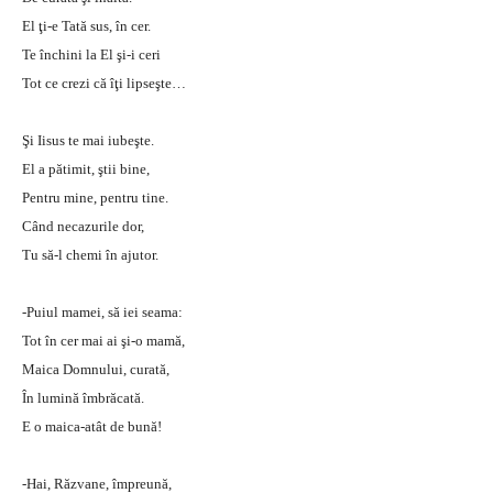
El ţi-e Tată sus, în cer.
Te închini la El şi-i ceri
Tot ce crezi că îţi lipseşte…
Şi Iisus te mai iubeşte.
El a pătimit, ştii bine,
Pentru mine, pentru tine.
Când necazurile dor,
Tu să-l chemi în ajutor.
-Puiul mamei, să iei seama:
Tot în cer mai ai şi-o mamă,
Maica Domnului, curată,
În lumină îmbrăcată.
E o maica-atât de bună!
-Hai, Răzvane, împreună,