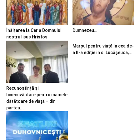
Înălțarea la Cer a Domnului
Dumnezeu…
nostru Iisus Hristos
Marșul pentru viață la cea de-
a II-a ediție în s. Lucășeuca,...
Recunoștință și
binecuvântare pentru mamele
dătătoare de viață – din
partea...