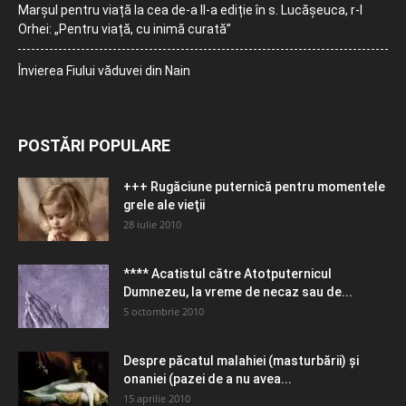
Marșul pentru viață la cea de-a II-a ediție în s. Lucășeuca, r-l
Orhei: „Pentru viață, cu inimă curată”
Învierea Fiului văduvei din Nain
POSTĂRI POPULARE
+++ Rugăciune puternică pentru momentele
grele ale vieţii
28 iulie 2010
**** Acatistul către Atotputernicul
Dumnezeu, la vreme de necaz sau de...
5 octombrie 2010
Despre păcatul malahiei (masturbării) şi
onaniei (pazei de a nu avea...
15 aprilie 2010