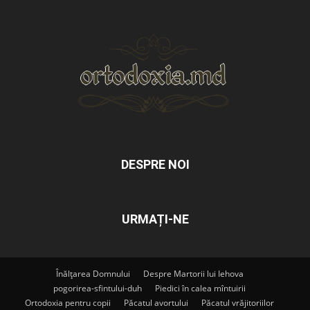
DESPRE NOI
URMAȚI-NE
Înălțarea Domnului
Despre Martorii lui Iehova
pogorirea-sfintului-duh
Piedici în calea mîntuirii
Ortodoxia pentru copii
Păcatul avortului
Păcatul vrăjitoriilor