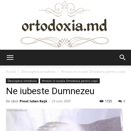
Ortodoxia.md
Acasă
Descopera ortodoxia
Hristos in scoala Ortodoxia pentru copii
Descopera ortodoxia
Hristos in scoala Ortodoxia pentru copii
Ne iubeste Dumnezeu
De către
Preot Iulian Raţă
-
23 iulie 2009
1725
0