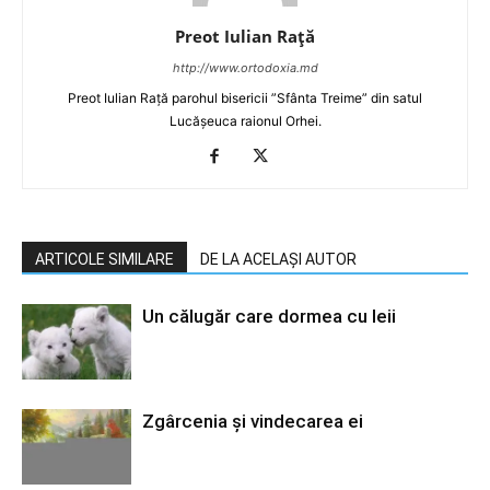
Preot Iulian Raţă
http://www.ortodoxia.md
Preot Iulian Rață parohul bisericii ”Sfânta Treime” din satul
Lucășeuca raionul Orhei.
ARTICOLE SIMILARE
DE LA ACELAȘI AUTOR
Un călugăr care dormea cu leii
Zgârcenia şi vindecarea ei