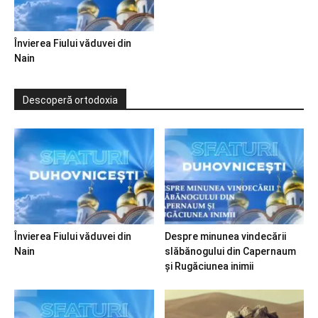
Învierea Fiului văduvei din
Nain
Descoperă ortodoxia
Învierea Fiului văduvei din
Despre minunea vindecării
Nain
slăbănogului din Capernaum
și Rugăciunea inimii