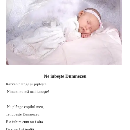
Ne iubeşte Dumnezeu
Răzvan plânge şi şopteşte:
-Nimeni nu mă mai iubeşte!
-Nu plânge copilul meu,
Te iubeşte Dumnezeu!
E-o iubire cum nu-i alta
De curată şi înaltă.