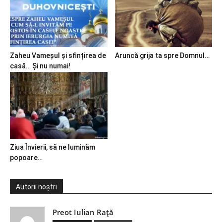
Zaheu Vameșul și sfințirea de
Aruncă grija ta spre Domnul…
casă… Și nu numai!
Ziua Învierii, să ne luminăm
popoare…
Autorii noștri
Preot Iulian Raţă