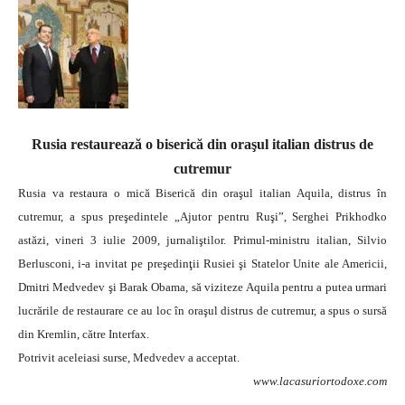
Rusia restaurează o biserică din oraşul italian distrus de
cutremur
Rusia va restaura o mică Biserică din oraşul italian Aquila, distrus în
cutremur, a spus preşedintele „Ajutor pentru Ruşi”, Serghei Prikhodko
astăzi, vineri 3 iulie 2009, jurnaliştilor.
Primul-ministru italian, Silvio
Berlusconi, i-a invitat pe preşedinţii Rusiei şi Statelor Unite ale Americii,
Dmitri Medvedev şi Barak Obama, să viziteze Aquila pentru a putea urmari
lucrările de restaurare ce au loc în oraşul distrus de cutremur, a spus o sursă
din Kremlin, către Interfax.
Potrivit aceleiasi surse, Medvedev a acceptat.
www.lacasuriortodoxe.com