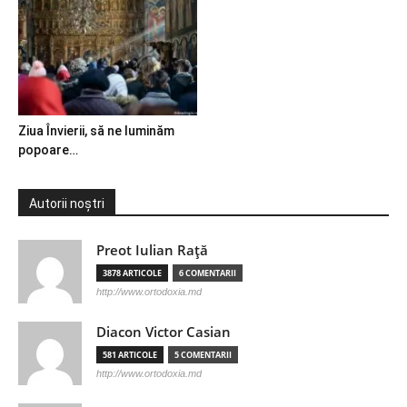
Ziua Învierii, să ne luminăm
popoare…
Autorii noștri
Preot Iulian Raţă
3878 ARTICOLE
6 COMENTARII
http://www.ortodoxia.md
Diacon Victor Casian
581 ARTICOLE
5 COMENTARII
http://www.ortodoxia.md