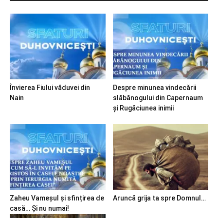
Învierea Fiului văduvei din
Despre minunea vindecării
Nain
slăbănogului din Capernaum
și Rugăciunea inimii
Zaheu Vameșul și sfințirea de
Aruncă grija ta spre Domnul…
casă… Și nu numai!