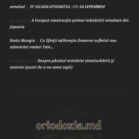
amalad
SF SILUAN ATHONITUL -11/ 24 SEPEMBRIE
la
A început construcţia primei mănăstiri ortodoxe din
gheorghe
la
Japonia
Radu Mungiu
Cu Sfinții odihnește Doamne sufletul nou
la
adormitei roabei Tale…
Despre păcatul malahiei (masturbării) şi
Crina Marina
la
onaniei (pazei de a nu avea copii)