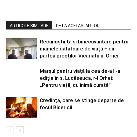
ARTICOLE SIMILARE
DE LA ACELAȘI AUTOR
Recunoștință și binecuvântare pentru
mamele dătătoare de viață – din
partea preoților Vicariatului Orhei
Marșul pentru viață la cea de-a II-a
ediție în s. Lucășeuca, r-l Orhei:
„Pentru viață, cu inimă curată”
Credința, care se stinge departe de
focul Bisericii