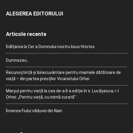
ALEGEREA EDITORULUI
Articole recente
Înălțarea la Cer a Domnului nostru Iisus Hristos
Dumnezeu…
Recunoștință și binecuvântare pentru mamele dătătoare de
viață – din partea preoților Vicariatului Orhei
Marșul pentru viață la cea de-a II-a ediție în s. Lucășeuca, r-l
Orhei: „Pentru viață, cu inimă curată”
Învierea Fiului văduvei din Nain