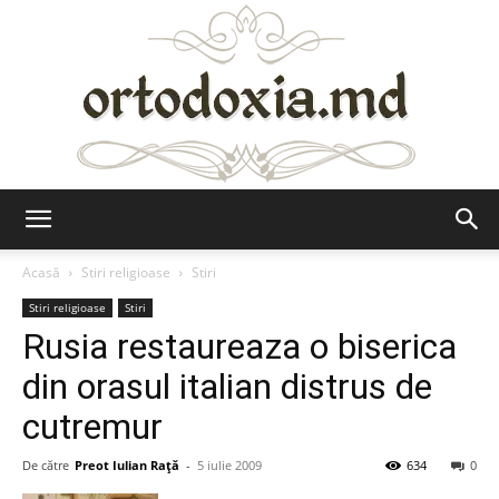
Ortodoxia.md
Acasă
Stiri religioase
Stiri
Stiri religioase
Stiri
Rusia restaureaza o biserica
din orasul italian distrus de
cutremur
De către
Preot Iulian Raţă
-
5 iulie 2009
634
0