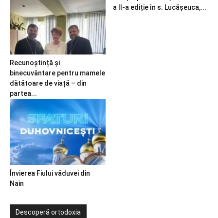
a II-a ediție în s. Lucășeuca,...
Recunoștință și
binecuvântare pentru mamele
dătătoare de viață – din
partea...
Învierea Fiului văduvei din
Nain
Descoperă ortodoxia