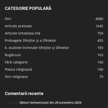
CATEGORIE POPULARĂ
Stiri
4086
Articole preluate
1645
Articole Ortodoxia.md
750
Proloagele Sfinților și a Sfintelor
455
6. Acatiste închinate Sfinților și Sfintelor
183
Rugăciuni
163
Fără categorie
160
Poezia religioasă
160
Stiri religioase
79
Comentarii recente
Sfaturi duhovnicești din 20 octombrie 2024
Doina
la