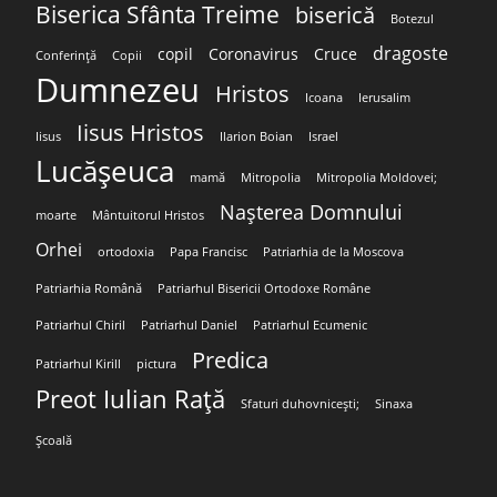
Biserica Sfânta Treime
biserică
Botezul
dragoste
copil
Coronavirus
Cruce
Conferință
Copii
Dumnezeu
Hristos
Icoana
Ierusalim
Iisus Hristos
Iisus
Ilarion Boian
Israel
Lucășeuca
mamă
Mitropolia
Mitropolia Moldovei;
Nașterea Domnului
moarte
Mântuitorul Hristos
Orhei
ortodoxia
Papa Francisc
Patriarhia de la Moscova
Patriarhia Română
Patriarhul Bisericii Ortodoxe Române
Patriarhul Chiril
Patriarhul Daniel
Patriarhul Ecumenic
Predica
Patriarhul Kirill
pictura
Preot Iulian Rață
Sfaturi duhovnicești;
Sinaxa
Școală