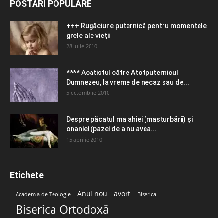
POSTĂRI POPULARE
+++ Rugăciune puternică pentru momentele
grele ale vieţii
28 iulie 2010
**** Acatistul către Atotputernicul
Dumnezeu, la vreme de necaz sau de...
5 octombrie 2010
Despre păcatul malahiei (masturbării) şi
onaniei (pazei de a nu avea...
15 aprilie 2010
Etichete
Anul nou
avort
Academia de Teologie
Biserica
Biserica Ortodoxă