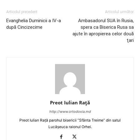
Articolul precedent
Articolul următor
Evanghelia Duminicii a IV-a
Ambasadorul SUA în Rusia,
după Cincizecime
spera ca Biserica Rusa sa
ajute în apropierea celor două
ţari
Preot Iulian Raţă
http://www.ortodoxia.md
Preot Iulian Rață parohul bisericii ”Sfânta Treime” din satul
Lucășeuca raionul Orhei.