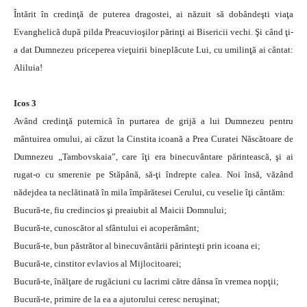
Întărit în credinţă de puterea dragostei, ai năzuit să dobândeşti viaţa
Evanghelică după pilda Preacuvioşilor părinţi ai Bisericii vechi. Şi când ţi-
a dat Dumnezeu priceperea vieţuirii bineplăcute Lui, cu umilinţă ai cântat:
Aliluia!
Icos 3
Având credinţă puternică în purtarea de grijă a lui Dumnezeu pentru
mântuirea omului, ai căzut la Cinstita icoană a Prea Curatei Născătoare de
Dumnezeu „Tambovskaia”, care îţi era binecuvântare părintească, şi ai
rugat-o cu smerenie pe Stăpână, să-ţi îndrepte calea. Noi însă, văzând
nădejdea ta neclătinată în mila împărătesei Cerului, cu veselie îţi cântăm:
Bucură-te, fiu credincios şi preaiubit al Maicii Domnului;
Bucură-te, cunoscător al sfântului ei acoperământ;
Bucură-te, bun păstrător al binecuvântării părinteşti prin icoana ei;
Bucură-te, cinstitor evlavios al Mijlocitoarei;
Bucură-te, înălţare de rugăciuni cu lacrimi către dânsa în vremea nopţii;
Bucură-te, primire de la ea a ajutorului ceresc neruşinat;