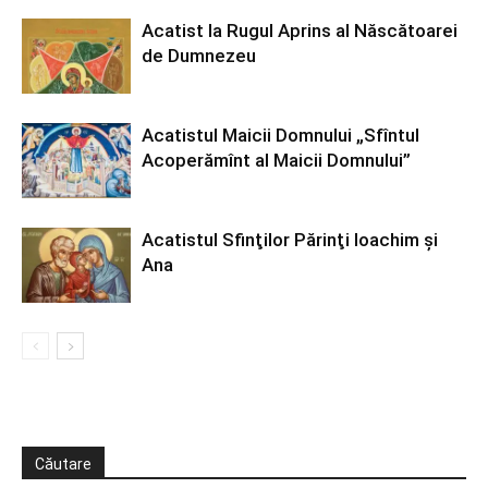
Acatist la Rugul Aprins al Născătoarei
de Dumnezeu
Acatistul Maicii Domnului „Sfîntul
Acoperămînt al Maicii Domnului”
Acatistul Sfinţilor Părinţi Ioachim şi
Ana
Căutare