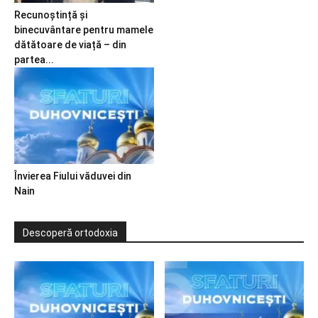
Recunoștință și
binecuvântare pentru mamele
dătătoare de viață – din
partea...
Învierea Fiului văduvei din
Nain
Descoperă ortodoxia