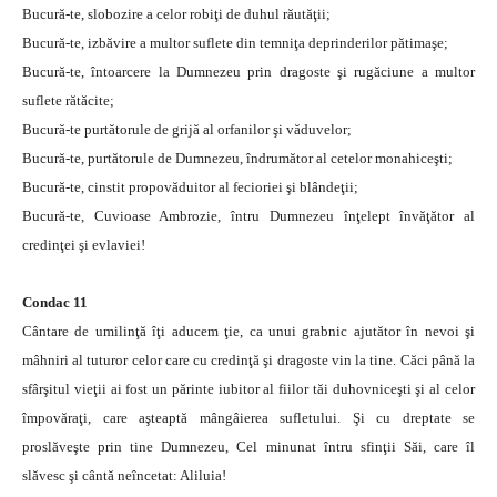
Bucură-te, slobozire a celor robiţi de duhul răutăţii;
Bucură-te, izbăvire a multor suflete din temniţa deprinderilor pătimaşe;
Bucură-te, întoarcere la Dumnezeu prin dragoste şi rugăciune a multor
suflete rătăcite;
Bucură-te purtătorule de grijă al orfanilor şi văduvelor;
Bucură-te, purtătorule de Dumnezeu, îndrumător al cetelor monahiceşti;
Bucură-te, cinstit propovăduitor al fecioriei şi blândeţii;
Bucură-te, Cuvioase Ambrozie, întru Dumnezeu înţelept învăţător al
credinţei şi evlaviei!
Condac 11
Cântare de umilinţă îţi aducem ţie, ca unui grabnic ajutător în nevoi şi
mâhniri al tuturor celor care cu credinţă şi dragoste vin la tine. Căci până la
sfârşitul vieţii ai fost un părinte iubitor al fiilor tăi duhovniceşti şi al celor
împovăraţi, care aşteaptă mângâierea sufletului. Şi cu dreptate se
proslăveşte prin tine Dumnezeu, Cel minunat întru sfinţii Săi, care îl
slăvesc şi cântă neîncetat: Aliluia!