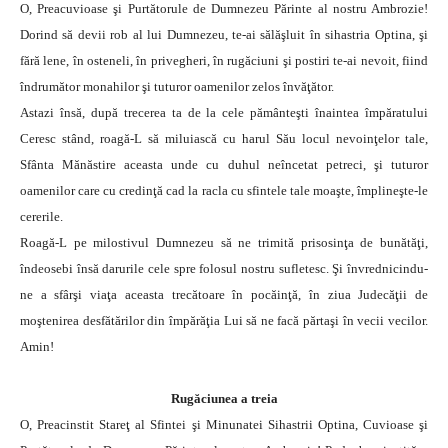
O, Preacuvioase şi Purtătorule de Dumnezeu Părinte al nostru Ambrozie!
Dorind să devii rob al lui Dumnezeu, te-ai sălăşluit în sihastria Optina, şi
fără lene, în osteneli, în privegheri, în rugăciuni şi postiri te-ai nevoit, fiind
îndrumător monahilor şi tuturor oamenilor zelos învăţător.
Astazi însă, după trecerea ta de la cele pământeşti înaintea împăratului
Ceresc stând, roagă-L să miluiască cu harul Său locul nevoinţelor tale,
Sfânta Mănăstire aceasta unde cu duhul neîncetat petreci, şi tuturor
oamenilor care cu credinţă cad la racla cu sfintele tale moaşte, împlineşte-le
cererile.
Roagă-L pe milostivul Dumnezeu să ne trimită prisosinţa de bunătăţi,
îndeosebi însă darurile cele spre folosul nostru sufletesc. Şi învrednicindu-
ne a sfârşi viaţa aceasta trecătoare în pocăinţă, în ziua Judecăţii de
moştenirea desfătărilor din împărăţia Lui să ne facă părtaşi în vecii vecilor.
Amin!
Rugăciunea a treia
O, Preacinstit Stareţ al Sfintei şi Minunatei Sihastrii Optina, Cuvioase şi