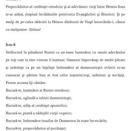
Propovăduitor al credinţei ortodoxe şi al adevăratei vieţi întru Hristos Iisus
te-ai arătat, risipind învătăturile potrivnice Evangheliei şi Bisericii. Şi pe
mulţi de pe calea rătăcirii la Hristos dătătorul de Viaţă întorcându-i, cântai
cu mulţumire: Aliluia!
Icos 6
Strălucind în pământul Rusiei ca un mare luminător, cu razele adevărului
pe toţi care la tine veneau îi luminai. Oamenii împovăraţi de multe păcate
şi suferinţe ca pe un înţelept îndrumător al dumnezeieştii evlavii te-au
cunoscut şi părinte bun ai fost celor neputincioşi, suferinzi şi necăjiţi.
Pentru aceasta îţi cântăm:
Bucură-te, luminător al Rusiei ortodoxe;
Bucură-te, oglindă a iubirii dumnezeieşti;
Bucură-te, stâlp al credinţei apostolice;
Bucură-te, piatră a nădejdii vieţii veşnice;
Bucură-te, îndrumător insuflat de Dumnezeu în toate încercările;
Bucură-te, propovăduitor al pocăinţei;