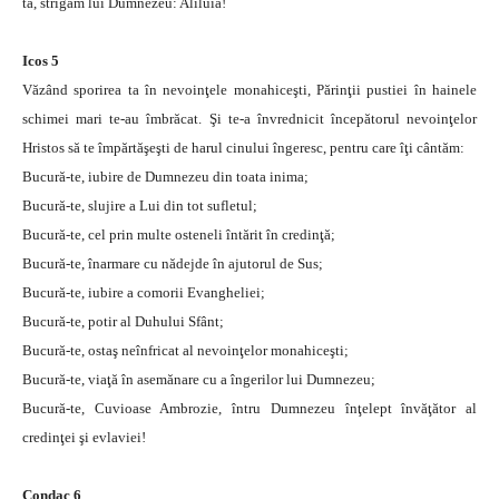
ta, strigăm lui Dumnezeu: Aliluia!
Icos 5
Văzând sporirea ta în nevoinţele monahiceşti, Părinţii pustiei în hainele
schimei mari te-au îmbrăcat. Şi te-a învrednicit începătorul nevoinţelor
Hristos să te împărtăşeşti de harul cinului îngeresc, pentru care îţi cântăm:
Bucură-te, iubire de Dumnezeu din toata inima;
Bucură-te, slujire a Lui din tot sufletul;
Bucură-te, cel prin multe osteneli întărit în credinţă;
Bucură-te, înarmare cu nădejde în ajutorul de Sus;
Bucură-te, iubire a comorii Evangheliei;
Bucură-te, potir al Duhului Sfânt;
Bucură-te, ostaş neînfricat al nevoinţelor monahiceşti;
Bucură-te, viaţă în asemănare cu a îngerilor lui Dumnezeu;
Bucură-te, Cuvioase Ambrozie, întru Dumnezeu înţelept învăţător al
credinţei şi evlaviei!
Condac 6