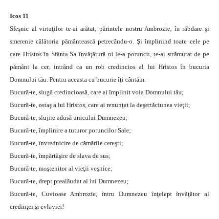
Icos 11
Sfeşnic al virtuţilor te-ai arătat, părintele nostru Ambrozie, în răbdare şi
smerenie călătoria pământească petrecându-o. Şi împlinind toate cele pe
care Hristos în Sfânta Sa învăţătură ni le-a poruncit, te-ai strămutat de pe
pământ la cer, intrând ca un rob credincios al lui Hristos în bucuria
Domnului tău. Pentru aceasta cu bucurie îţi cântăm:
Bucură-te, slugă credincioasă, care ai împlinit voia Domnului tău;
Bucură-te, ostaş a lui Hristos, care ai renunţat la deşertăciunea vieţii;
Bucură-te, slujire adusă unicului Dumnezeu;
Bucură-te, împlinire a tuturor poruncilor Sale;
Bucură-te, învrednicire de cămările cereşti;
Bucură-te, împărtăşire de slava de sus;
Bucură-te, moştenitor al vieţii veşnice;
Bucură-te, drept prealăudat al lui Dumnezeu;
Bucură-te, Cuvioase Ambrozie, întru Dumnezeu înţelept învăţător al
credinţei şi evlaviei!