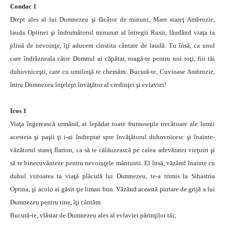
Condac 1
Drept ales al lui Dumnezeu şi făcător de minuni, Mare stareţ Ambrozie,
lauda Optinei şi îndrumătorul minunat al întregii Rusii, lăudând viaţa ta
plină de nevoinţe, îţi aducem cinstita cântare de laudă. Tu însă, ca unul
care îndrăzneala către Domnul ai căpătat, roagă-te pentru noi toţi, fiii tăi
duhovniceşti, care cu umilinţă te chemăm: Bucură-te, Cuvioase Ambrozie,
întru Dumnezeu înţelept învăţător al credinţei şi evlaviei!
Icos 1
Viaţa îngerească urmând, ai lepădat toate frumuseţile trecătoare ale lumii
acesteia şi paşii ţi i-ai îndreptat spre învăţătorul duhovnicesc şi înainte-
văzătorul stareţ Ilarion, ca să te călăuzească pe calea adevăratei vieţuiri şi
să te binecuvânteze pentru nevoinţele mântuirii. El însă, văzând înainte cu
duhul viitoarea ta viaţă plăcută lui Dumnezeu, te-a trimis la Sihastria
Optina, şi acolo ai găsit ţie liman bun. Văzând această purtare de grijă a lui
Dumnezeu pentru tine, îţi cântăm:
Bucură-te, vlăstar de Dumnezeu ales al evlaviei părinţilor tăi;