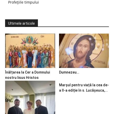
Profețiile timpului
Ultimele articole
Înălțarea la Cer a Domnului
Dumnezeu…
nostru Iisus Hristos
Marșul pentru viață la cea de-
a II-a ediție în s. Lucășeuca,...