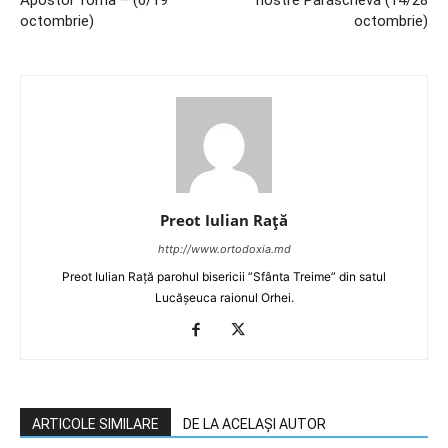
Apostol Toma – (6/19
nostre Parascheva (14/28
octombrie)
octombrie)
Preot Iulian Raţă
http://www.ortodoxia.md
Preot Iulian Rață parohul bisericii ”Sfânta Treime” din satul
Lucășeuca raionul Orhei.
ARTICOLE SIMILARE
DE LA ACELAȘI AUTOR