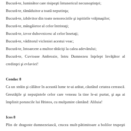
Bucură-te, luminător care risipeşti întunericul necunoştinţei;
Bucură-te, tămăduitor a toată neputinţa;
Bucură-te, izbăvitor din toate nenorocirile şi ispitirile vrăjmaşilor;
Bucură-te, mângâietor al celor întristaţi;
Bucură-te, izvor duhovnicesc al celor însetaţi;
Bucură-te, văditorul vicleniei acestui veac;
Bucură-te, întoarcere a multor rătăciţi la calea adevărului;
Bucură-te, Cuvioase Ambrozie, întru Dumnezeu înţelept învăţător al
credinţei şi evlaviei!
Condac 8
Ca un străin şi călător în această lume te-ai arătat, căutând cetatea cerească.
Greutăţile şi nepuţintele celor care veneau la tine le-ai purtat, şi aşa ai
împlinit poruncile lui Hristos, cu mulţumire cântând: Aliluia!
Icos 8
Plin de dragoste dumnezeiască, crucea mult-pătimitoare a bolilor trupeşti