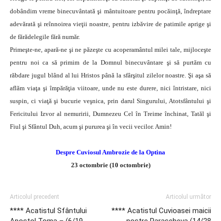
dobândim vreme binecuvântată şi mântuitoare pentru pocăinţă, îndreptare
adevărată şi reînnoirea vieţii noastre, pentru izbăvire de patimile aprige şi
de fărădelegile fără număr.
Primeşte-ne, apară-ne şi ne păzeşte cu acoperamântul milei tale, mijloceşte
pentru noi ca să primim de la Domnul binecuvântare şi să purtăm cu
răbdare jugul blând al lui Hristos până la sfârşitul zilelor noastre. Şi aşa să
aflăm viaţa şi împărăţia viitoare, unde nu este durere, nici întristare, nici
suspin, ci viaţă şi bucurie veşnica, prin darul Singurului, Atotsfântului şi
Fericitului Izvor al nemuririi, Dumnezeu Cel în Treime închinat, Tatăl şi
Fiul şi Sfântul Duh, acum şi pururea şi în vecii vecilor. Amin!
Despre Cuviosul Ambrozie de la Optina
23 octombrie (10 octombrie)
Articolul precedent
Articolul următor
**** Acatistul Sfântului
**** Acatistul Cuvioasei maicii