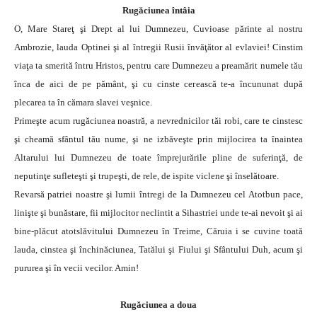
Rugăciunea întâia
O, Mare Stareţ şi Drept al lui Dumnezeu, Cuvioase părinte al nostru
Ambrozie, lauda Optinei şi al întregii Rusii învăţător al evlaviei! Cinstim
viaţa ta smerită întru Hristos, pentru care Dumnezeu a preamărit numele tău
înca de aici de pe pământ, şi cu cinste cerească te-a încununat după
plecarea ta în cămara slavei veşnice.
Primeşte acum rugăciunea noastră, a nevrednicilor tăi robi, care te cinstesc
şi cheamă sfântul tău nume, şi ne izbăveşte prin mijlocirea ta înaintea
Altarului lui Dumnezeu de toate împrejurările pline de suferinţă, de
neputinţe sufleteşti şi trupeşti, de rele, de ispite viclene şi înselătoare.
Revarsă patriei noastre şi lumii întregi de la Dumnezeu cel Atotbun pace,
linişte şi bunăstare, fii mijlocitor neclintit a Sihastriei unde te-ai nevoit şi ai
bine-plăcut atotslăvitului Dumnezeu în Treime, Căruia i se cuvine toată
lauda, cinstea şi închinăciunea, Tatălui şi Fiului şi Sfântului Duh, acum şi
pururea şi în vecii vecilor. Amin!
Rugăciunea a doua