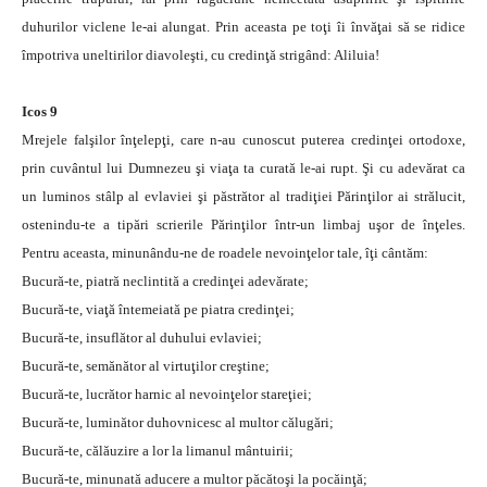
duhurilor viclene le-ai alungat. Prin aceasta pe toţi îi învăţai să se ridice
împotriva uneltirilor diavoleşti, cu credinţă strigând: Aliluia!
Icos 9
Mrejele falşilor înţelepţi, care n-au cunoscut puterea credinţei ortodoxe,
prin cuvântul lui Dumnezeu şi viaţa ta curată le-ai rupt. Şi cu adevărat ca
un luminos stâlp al evlaviei şi păstrător al tradiţiei Părinţilor ai strălucit,
ostenindu-te a tipări scrierile Părinţilor într-un limbaj uşor de înţeles.
Pentru aceasta, minunându-ne de roadele nevoinţelor tale, îţi cântăm:
Bucură-te, piatră neclintită a credinţei adevărate;
Bucură-te, viaţă întemeiată pe piatra credinţei;
Bucură-te, insuflător al duhului evlaviei;
Bucură-te, semănător al virtuţilor creştine;
Bucură-te, lucrător harnic al nevoinţelor stareţiei;
Bucură-te, luminător duhovnicesc al multor călugări;
Bucură-te, călăuzire a lor la limanul mântuirii;
Bucură-te, minunată aducere a multor păcătoşi la pocăinţă;