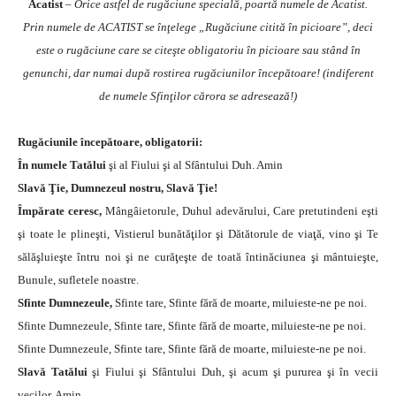
Acatist
–
Orice astfel de rugăciune specială, poartă numele de Acatist.
Prin numele de ACATIST se înţelege „Rugăciune citită în picioare”, deci
este o rugăciune care se citeşte obligatoriu în picioare sau stând în
genunchi, dar numai după rostirea rugăciunilor începătoare! (indiferent
de numele Sfinţilor cărora se adresează!)
Rugăciunile începătoare, obligatorii:
În numele Tatălui
şi al Fiului şi al Sfântului Duh. Amin
Slavă Ţie, Dumnezeul nostru, Slavă Ţie!
Împărate ceresc,
Mângâietorule, Duhul adevărului, Care pretutindeni eşti
şi toate le plineşti, Vistierul bunătăţilor şi Dătătorule de viaţă, vino şi Te
sălăşluieşte întru noi şi ne curăţeşte de toată întinăciunea şi mântuieşte,
Bunule, sufletele noastre.
Sfinte Dumnezeule,
Sfinte tare, Sfinte fără de moarte, miluieste-ne pe noi.
Sfinte Dumnezeule, Sfinte tare, Sfinte fără de moarte, miluieste-ne pe noi.
Sfinte Dumnezeule, Sfinte tare, Sfinte fără de moarte, miluieste-ne pe noi.
Slavă Tatălui
şi Fiului şi Sfântului Duh, şi acum şi pururea şi în vecii
vecilor. Amin.