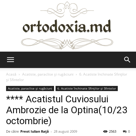
Ortodoxia.md
Acasă
Acatiste, paraclise și rugăciuni
6. Acatiste închinate Sfinților
și Sfintelor
Acatiste, paraclise și rugăciuni
6. Acatiste închinate Sfinților și Sfintelor
**** Acatistul Cuviosului
Ambrozie de la Optina(10/23
octombrie)
De către
Preot Iulian Raţă
-
28 august 2009
2563
0