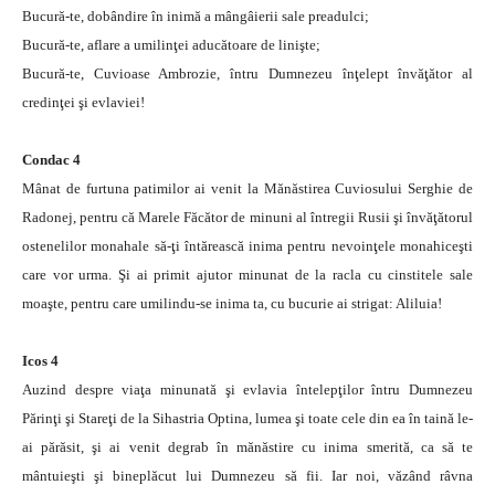
Bucură-te, dobândire în inimă a mângâierii sale preadulci;
Bucură-te, aflare a umilinţei aducătoare de linişte;
Bucură-te, Cuvioase Ambrozie, întru Dumnezeu înţelept învăţător al
credinţei şi evlaviei!
Condac 4
Mânat de furtuna patimilor ai venit la Mănăstirea Cuviosului Serghie de
Radonej, pentru că Marele Făcător de minuni al întregii Rusii şi învăţătorul
ostenelilor monahale să-ţi întărească inima pentru nevoinţele monahiceşti
care vor urma. Şi ai primit ajutor minunat de la racla cu cinstitele sale
moaşte, pentru care umilindu-se inima ta, cu bucurie ai strigat: Aliluia!
Icos 4
Auzind despre viaţa minunată şi evlavia întelepţilor întru Dumnezeu
Părinţi şi Stareţi de la Sihastria Optina, lumea şi toate cele din ea în taină le-
ai părăsit, şi ai venit degrab în mănăstire cu inima smerită, ca să te
mântuieşti şi bineplăcut lui Dumnezeu să fii. Iar noi, văzând râvna