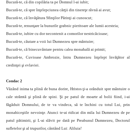
Bucură-te, că din copilăria ta pe Domnul l-ai iubit;
Bucură-te, că spre înţelepciunea cărţii din tinereţe râvnă ai avut;
Bucură-te, că învăţătura Sfinţilor Părinţi ai cunoscut;
Bucură-te, renunţare la bunurile grabnic pieritoare ale lumii acesteia;
Bucură-te, iubire cu dor necontenit a comorilor nestricăcioase;
Bucură-te, căutare a voii lui Dumnezeu spre mântuire;
Bucură-te, că binecuvântare pentru calea monahală ai primit;
Bucură-te, Cuvioase Ambrozie, întru Dumnezeu înţelept învăţător al
credinţei şi evlaviei.
Condac 2
Văzând inima ta plină de buna dorire, Hristos ţi-a orânduit spre mântuire o
cale strâmtă şi plină de spini. Şi pe patul de moarte al bolii fiind, i-ai
făgăduit Domnului, de te va vindeca, să te închini cu totul Lui, prin
monahiceştile nevoinţe. Atunci te-ai ridicat din mila lui Dumnezeu de pe
patul pătimirii, şi L-ai slăvit pe dată pe Preabunul Dumnezeu, Doctorul
sufletelor şi al trupurilor, cântând Lui: Aliluia!