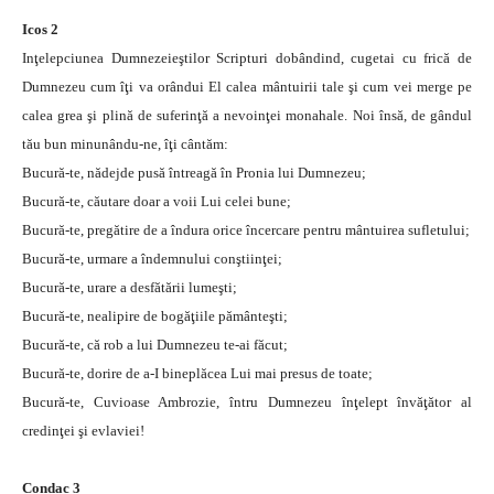
Icos 2
Inţelepciunea Dumnezeieştilor Scripturi dobândind, cugetai cu frică de
Dumnezeu cum îţi va orândui El calea mântuirii tale şi cum vei merge pe
calea grea şi plină de suferinţă a nevoinţei monahale. Noi însă, de gândul
tău bun minunându-ne, îţi cântăm:
Bucură-te, nădejde pusă întreagă în Pronia lui Dumnezeu;
Bucură-te, căutare doar a voii Lui celei bune;
Bucură-te, pregătire de a îndura orice încercare pentru mântuirea sufletului;
Bucură-te, urmare a îndemnului conştiinţei;
Bucură-te, urare a desfătării lumeşti;
Bucură-te, nealipire de bogăţiile pământeşti;
Bucură-te, că rob a lui Dumnezeu te-ai făcut;
Bucură-te, dorire de a-I bineplăcea Lui mai presus de toate;
Bucură-te, Cuvioase Ambrozie, întru Dumnezeu înţelept învăţător al
credinţei şi evlaviei!
Condac 3