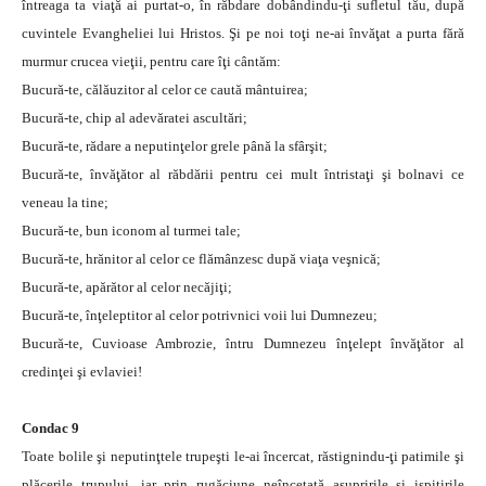
întreaga ta viaţă ai purtat-o, în răbdare dobândindu-ţi sufletul tău, după
cuvintele Evangheliei lui Hristos. Şi pe noi toţi ne-ai învăţat a purta fără
murmur crucea vieţii, pentru care îţi cântăm:
Bucură-te, călăuzitor al celor ce caută mântuirea;
Bucură-te, chip al adevăratei ascultări;
Bucură-te, rădare a neputinţelor grele până la sfârşit;
Bucură-te, învăţător al răbdării pentru cei mult întristaţi şi bolnavi ce
veneau la tine;
Bucură-te, bun iconom al turmei tale;
Bucură-te, hrănitor al celor ce flămânzesc după viaţa veşnică;
Bucură-te, apărător al celor necăjiţi;
Bucură-te, înţeleptitor al celor potrivnici voii lui Dumnezeu;
Bucură-te, Cuvioase Ambrozie, întru Dumnezeu înţelept învăţător al
credinţei şi evlaviei!
Condac 9
Toate bolile şi neputinţtele trupeşti le-ai încercat, răstignindu-ţi patimile şi
plăcerile trupului, iar prin rugăciune neîncetată asupririle şi ispitirile