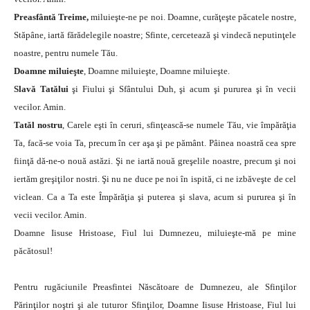
Preasfântă Treime,
miluieşte-ne pe noi. Doamne, curăţeşte păcatele nostre,
Stăpâne, iartă fărădelegile noastre; Sfinte, cercetează şi vindecă neputinţele
noastre, pentru numele Tău.
Doamne miluieşte
, Doamne miluieşte, Doamne miluieşte.
Slavă Tatălui
şi Fiului şi Sfântului Duh, şi acum şi pururea şi în vecii
vecilor. Amin.
Tatăl nostru
, Carele eşti în ceruri, sfinţească-se numele Tău, vie împărăţia
Ta, facă-se voia Ta, precum în cer aşa şi pe pământ. Pâinea noastră cea spre
fiinţă dă-ne-o nouă astăzi. Şi ne iartă nouă greşelile noastre, precum şi noi
iertăm greşiţilor nostri. Şi nu ne duce pe noi în ispită, ci ne izbăveşte de cel
viclean. Ca a Ta este Împărăţia şi puterea şi slava, acum si pururea şi în
vecii vecilor. Amin.
Doamne Iisuse Hristoase, Fiul lui Dumnezeu, miluieşte-mă pe mine
păcătosul!
Pentru rugăciunile Preasfintei Născătoare de Dumnezeu, ale Sfinţilor
Părinţilor noştri şi ale tuturor Sfinţilor, Doamne Iisuse Hristoase, Fiul lui