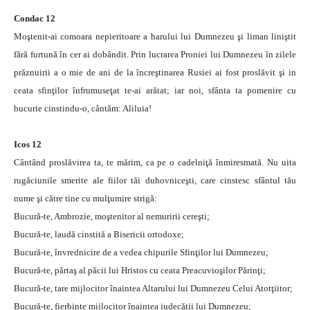
Condac 12
Moştenit-ai comoara nepieritoare a harului lui Dumnezeu şi liman liniştit
fără furtună în cer ai dobândit. Prin lucrarea Proniei lui Dumnezeu în zilele
prăznuirii a o mie de ani de la încreştinarea Rusiei ai fost proslăvit şi in
ceata sfinţilor înfrumuseţat te-ai arătat; iar noi, sfânta ta pomenire cu
bucurie cinstindu-o, cântăm: Aliluia!
Icos 12
Cântând proslăvirea ta, te mărim, ca pe o cadelniţă înmiresmată. Nu uita
rugăciunile smerite ale fiilor tăi duhovniceşti, care cinstesc sfântul tău
nume şi către tine cu mulţumire strigă:
Bucură-te, Ambrozie, moştenitor al nemuririi cereşti;
Bucură-te, laudă cinstită a Bisericii ortodoxe;
Bucură-te, învrednicire de a vedea chipurile Sfinţilor lui Dumnezeu;
Bucură-te, părtaş al păcii lui Hristos cu ceata Preacuvioşilor Părinţi;
Bucură-te, tare mijlocitor înaintea Altarului lui Dumnezeu Celui Atotţiitor;
Bucură-te, fierbinte mijlocitor înaintea judecătii lui Dumnezeu;