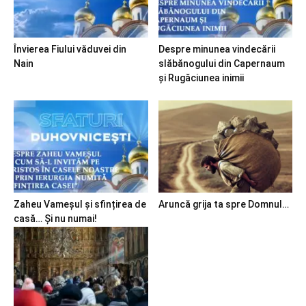
Învierea Fiului văduvei din
Despre minunea vindecării
Nain
slăbănogului din Capernaum
și Rugăciunea inimii
Zaheu Vameșul și sfințirea de
Aruncă grija ta spre Domnul…
casă… Și nu numai!