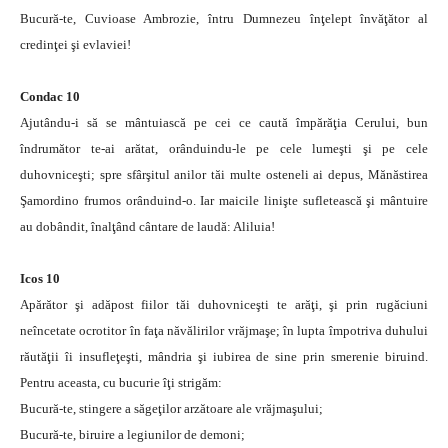
Bucură-te, Cuvioase Ambrozie, întru Dumnezeu înţelept învăţător al
credinţei şi evlaviei!
Condac 10
Ajutându-i să se mântuiască pe cei ce caută împărăţia Cerului, bun
îndrumător te-ai arătat, orânduindu-le pe cele lumeşti şi pe cele
duhovniceşti; spre sfârşitul anilor tăi multe osteneli ai depus, Mănăstirea
Şamordino frumos orânduind-o. Iar maicile linişte sufletească şi mântuire
au dobândit, înalţând cântare de laudă: Aliluia!
Icos 10
Apărător şi adăpost fiilor tăi duhovniceşti te arăţi, şi prin rugăciuni
neîncetate ocrotitor în faţa năvălirilor vrăjmaşe; în lupta împotriva duhului
răutăţii îi insufleţeşti, mândria şi iubirea de sine prin smerenie biruind.
Pentru aceasta, cu bucurie îţi strigăm:
Bucură-te, stingere a săgeţilor arzătoare ale vrăjmaşului;
Bucură-te, biruire a legiunilor de demoni;