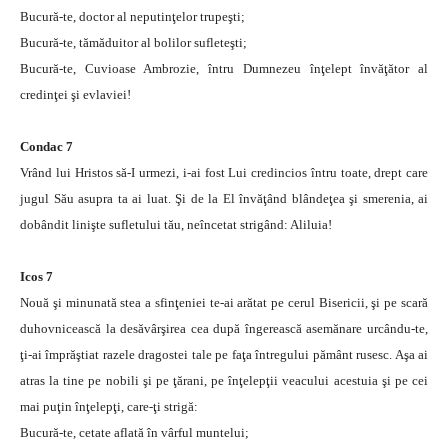
Bucură-te, doctor al neputinţelor trupeşti;
Bucură-te, tămăduitor al bolilor sufleteşti;
Bucură-te, Cuvioase Ambrozie, întru Dumnezeu înţelept învăţător al
credinţei şi evlaviei!
Condac 7
Vrând lui Hristos să-I urmezi, i-ai fost Lui credincios întru toate, drept care
jugul Său asupra ta ai luat. Şi de la El învăţând blândeţea şi smerenia, ai
dobândit linişte sufletului tău, neîncetat strigând: Aliluia!
Icos 7
Nouă şi minunată stea a sfinţeniei te-ai arătat pe cerul Bisericii, şi pe scară
duhovnicească la desăvârşirea cea după îngerească asemănare urcându-te,
ţi-ai împrăştiat razele dragostei tale pe faţa întregului pământ rusesc. Aşa ai
atras la tine pe nobili şi pe ţărani, pe înţelepţii veacului acestuia şi pe cei
mai puţin înţelepţi, care-ţi strigă:
Bucură-te, cetate aflată în vârful muntelui;