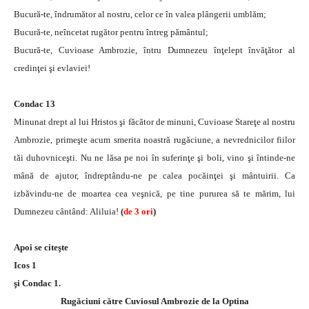
Bucură-te, îndrumător al nostru, celor ce în valea plângerii umblăm;
Bucură-te, neîncetat rugător pentru întreg pământul;
Bucură-te, Cuvioase Ambrozie, întru Dumnezeu înţelept învăţător al
credinţei şi evlaviei!
Condac 13
Minunat drept al lui Hristos şi făcător de minuni, Cuvioase Stareţe al nostru
Ambrozie, primeşte acum smerita noastră rugăciune, a nevrednicilor fiilor
tăi duhovniceşti. Nu ne lăsa pe noi în suferinţe şi boli, vino şi întinde-ne
mână de ajutor, îndreptându-ne pe calea pocăinţei şi mântuirii. Ca
izbăvindu-ne de moartea cea veşnică, pe tine pururea să te mărim, lui
Dumnezeu cântând: Aliluia!
(
de 3 ori
)
Apoi se citeşte
Icos 1
şi Condac 1.
Rugăciuni către Cuviosul Ambrozie de la Optina