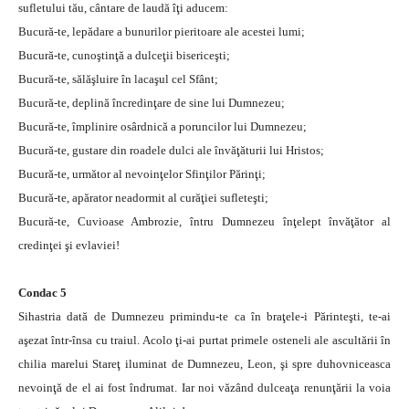
sufletului tău, cântare de laudă îţi aducem:
Bucură-te, lepădare a bunurilor pieritoare ale acestei lumi;
Bucură-te, cunoştinţă a dulceţii bisericeşti;
Bucură-te, sălăşluire în lacaşul cel Sfânt;
Bucură-te, deplină încredinţare de sine lui Dumnezeu;
Bucură-te, împlinire osârdnică a poruncilor lui Dumnezeu;
Bucură-te, gustare din roadele dulci ale învăţăturii lui Hristos;
Bucură-te, următor al nevoinţelor Sfinţilor Părinţi;
Bucură-te, apărator neadormit al curăţiei sufleteşti;
Bucură-te, Cuvioase Ambrozie, întru Dumnezeu înţelept învăţător al
credinţei şi evlaviei!
Condac 5
Sihastria dată de Dumnezeu primindu-te ca în braţele-i Părinteşti, te-ai
aşezat într-însa cu traiul. Acolo ţi-ai purtat primele osteneli ale ascultării în
chilia marelui Stareţ iluminat de Dumnezeu, Leon, şi spre duhovniceasca
nevoinţă de el ai fost îndrumat. Iar noi văzând dulceaţa renunţării la voia