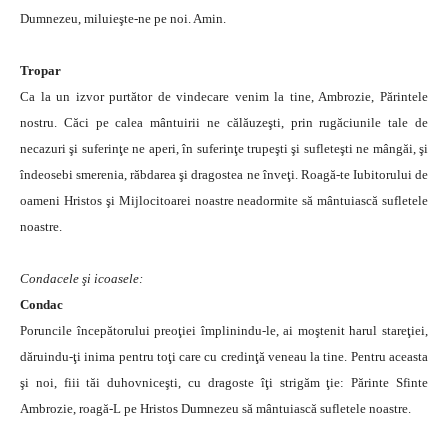
Dumnezeu, miluieşte-ne pe noi. Amin.
Tropar
Ca la un izvor purtător de vindecare venim la tine, Ambrozie, Părintele
nostru. Căci pe calea mântuirii ne călăuzeşti, prin rugăciunile tale de
necazuri şi suferinţe ne aperi, în suferinţe trupeşti şi sufleteşti ne mângăi, şi
îndeosebi smerenia, răbdarea şi dragostea ne înveţi. Roagă-te Iubitorului de
oameni Hristos şi Mijlocitoarei noastre neadormite să mântuiască sufletele
noastre.
Condacele şi icoasele:
Condac
Poruncile începătorului preoţiei împlinindu-le, ai moştenit harul stareţiei,
dăruindu-ţi inima pentru toţi care cu credinţă veneau la tine. Pentru aceasta
şi noi, fiii tăi duhovniceşti, cu dragoste îţi strigăm ţie: Părinte Sfinte
Ambrozie, roagă-L pe Hristos Dumnezeu să mântuiască sufletele noastre.