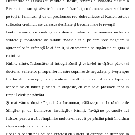
Purtătorule de Dumnezeu Părinte al nostru, Ambrozie! Podoaba cinstită a
Bisericii noastre şi sfeşnic luminos al harului, cu dumnezeiasca strălucire
pe toţi îi luminezi, şi ca un preafrumos rod duhovnicesc al Rusiei, tuturor
sufletelor credincioase cereasca desfătare şi bucurie mare le reverşi!
Pentru aceasta, cu credinţă şi cutremur cădem acum înaintea raclei cu
sfintele şi făcătoarele de minuni moaşele tale, pe care spre mâgaiere şi
ajutor celor în suferinţă le-ai dăruit, şi cu smerenie ne rugăm ţie cu gura şi
cu inima.
Părinte sfinte, îndrumător al întregii Rusii şi evlaviei învăţător, păstor şi
doctor al sufletelor şi trupurilor noastre cuprinse de neputinţe, priveşte spre
fiii tăi duhovniceşti, care păcătuiesc mult cu cuvântul şi cu fapta, şi
acoperă-ne cu multa şi sfânta ta dragoste, cu care te-ai proslavit încă în
timpul vieţii pe pământ.
Şi mai vârtos după sfârşitul tău încununat, călăuzeşte-ne în rânduielile
Sfinţilor şi de Dumnezeu insuflaţilor Părinţi, învăţă-ne poruncile lui
Hristos, pentru a căror împlinire mult te-ai nevoit pe pământ până în ultima
clipă a vieţii tale monahale.
Roagă-te pentru noi, cei neputincioşi cu sufletul şi cuprinşi de suferinţe, să