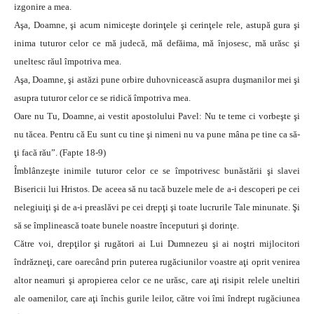
izgonire a mea.
Aşa, Doamne, şi acum nimiceşte dorinţele şi cerinţele rele, astupă gura şi
inima tuturor celor ce mă judecă, mă defăima, mă înjosesc, mă urăsc şi
uneltesc răul împotriva mea.
Aşa, Doamne, şi astăzi pune orbire duhovnicească asupra duşmanilor mei şi
asupra tuturor celor ce se ridică împotriva mea.
Oare nu Tu, Doamne, ai vestit apostolului Pavel: Nu te teme ci vorbeşte şi
nu tăcea. Pentru că Eu sunt cu tine şi nimeni nu va pune mâna pe tine ca să-
ţi facă rău”. (Fapte 18-9)
Îmblânzeşte inimile tuturor celor ce se împotrivesc bunăstării şi slavei
Bisericii lui Hristos. De aceea să nu tacă buzele mele de a-i descoperi pe cei
nelegiuiţi şi de a-i preaslăvi pe cei drepţi şi toate lucrurile Tale minunate. Şi
să se împlinească toate bunele noastre începuturi şi dorinţe.
Către voi, drepţilor şi rugători ai Lui Dumnezeu şi ai noştri mijlocitori
îndrăzneţi, care oarecând prin puterea rugăciunilor voastre aţi oprit venirea
altor neamuri şi apropierea celor ce ne urăsc, care aţi risipit relele uneltiri
ale oamenilor, care aţi închis gurile leilor, către voi îmi îndrept rugăciunea