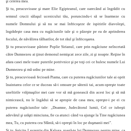
şi cererea mea.
Şi tu, preacuvioase şi mare Elie Egipteanul, care oarecând ai îngrădit cu
semnul crucii sălaşul ucenicului tău, poruncindu-i să se înarmeze cu
numele Domnului şi să nu se mai înfricoşeze de ispitirile diavoleşti,
îngrădeşte casa mea cu rugăciunile tale şi o păzeşte pe ea de aprinderea
focului, de năvălirea tâlharilor, de tot răul şi înfricoşarea.
Şi tu preacuvioase părinte Poplie Sirianul, care prin rugăciune neîncetată
către Dumnezeu ai ţinut demonul nemişcat zece zile, zi şi noapte. Reţine în
afara casei mele toate puterile potrivnice şi pe toţi cei ce hulesc numele Lui
Dumnezeu şi mă urăsc pe mine.
Şi tu, preacuvioasă fecioară Piama, care cu puterea rugăciunilor tale ai oprit
înaintarea celor ce se duceau să-i omoare pe sătenii tai, acum opreşte toate
uneltirile vrăjmaşilor mei care vor să mă gonească din acest loc şi să mă
nimicească, nu le îngădui să se apropie de casa mea, opreşte-i pe ei cu
puterea rugăciunilor tale: „Doamne, Judecătorul lumii, Cel ce iubeşti
adevărul şi urăşti minciuna, fie ca atunci când va ajunge la Tine rugăciunea
mea, Tu, cu puterea cea Sfântă, să-i opreşti în loc pe duşmanii mei”.
Şi tu, fericite Lavrentie din Kaluga, roagă-te lui Dumnezeu pentru mine, ca