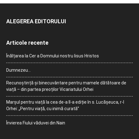
ALEGEREA EDITORULUI
Articole recente
Înălțarea la Cer a Domnului nostru Iisus Hristos
Dumnezeu…
Recunoștință și binecuvântare pentru mamele dătătoare de
viață – din partea preoților Vicariatului Orhei
Marșul pentru viață la cea de-a II-a ediție în s. Lucășeuca, r-l
Orhei: „Pentru viață, cu inimă curată”
Învierea Fiului văduvei din Nain