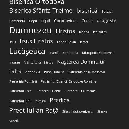
Biserica Ortodoxă
Biserica Sfânta Treime
biserică
Botezul
dragoste
copil
Coronavirus
Cruce
Conferință
Copii
Dumnezeu
Hristos
Icoana
Ierusalim
Iisus Hristos
Iisus
Ilarion Boian
Israel
Lucășeuca
mamă
Mitropolia
Mitropolia Moldovei;
Nașterea Domnului
moarte
Mântuitorul Hristos
Orhei
ortodoxia
Papa Francisc
Patriarhia de la Moscova
Patriarhia Română
Patriarhul Bisericii Ortodoxe Române
Patriarhul Chiril
Patriarhul Daniel
Patriarhul Ecumenic
Predica
Patriarhul Kirill
pictura
Preot Iulian Rață
Sfaturi duhovnicești;
Sinaxa
Școală