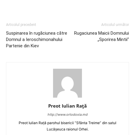
Articolul precedent
Articolul următor
Suspinarea în rugăciunea către
Rugaciunea Maicii Domnului
Domnul a Ieroschimonahului
„Sporirea Mintii”
Partenie din Kiev
Preot Iulian Raţă
http://www.ortodoxia.md
Preot Iulian Rață parohul bisericii ”Sfânta Treime” din satul
Lucășeuca raionul Orhei.