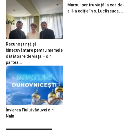
Marșul pentru viață la cea de-
a II-a ediție în s. Lucășeuca,...
Recunoștință și
binecuvântare pentru mamele
dătătoare de viață – din
partea...
Învierea Fiului văduvei din
Nain