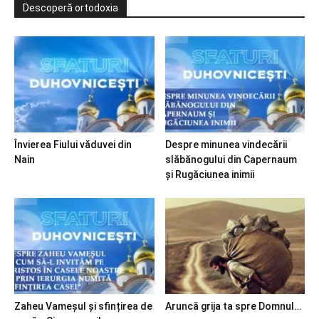
Descoperă ortodoxia
Învierea Fiului văduvei din
Despre minunea vindecării
Nain
slăbănogului din Capernaum
și Rugăciunea inimii
Zaheu Vameșul și sfințirea de
Aruncă grija ta spre Domnul…