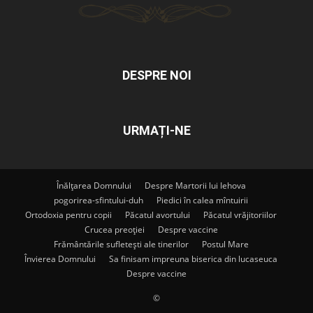
DESPRE NOI
URMAȚI-NE
Înălțarea Domnului
Despre Martorii lui Iehova
pogorirea-sfintului-duh
Piedici în calea mîntuirii
Ortodoxia pentru copii
Păcatul avortului
Păcatul vrăjitoriilor
Crucea preoției
Despre vaccine
Frământările sufletești ale tinerilor
Postul Mare
Învierea Domnului
Sa finisam impreuna biserica din lucaseuca
Despre vaccine
©