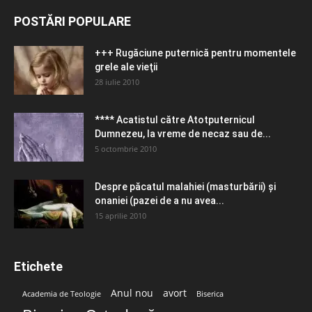
POSTĂRI POPULARE
+++ Rugăciune puternică pentru momentele
grele ale vieţii
28 iulie 2010
**** Acatistul către Atotputernicul
Dumnezeu, la vreme de necaz sau de...
5 octombrie 2010
Despre păcatul malahiei (masturbării) şi
onaniei (pazei de a nu avea...
15 aprilie 2010
Etichete
Anul nou
avort
Academia de Teologie
Biserica