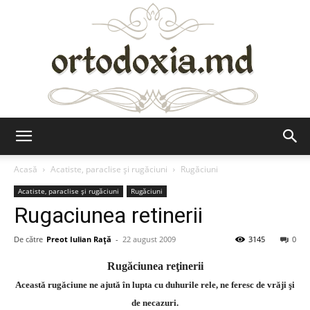
Ortodoxia.md
Acasă
Acatiste, paraclise și rugăciuni
Rugăciuni
Acatiste, paraclise și rugăciuni
Rugăciuni
Rugaciunea retinerii
De către
Preot Iulian Raţă
-
22 august 2009
3145
0
Rugăciunea reţinerii
Această rugăciune ne ajută în lupta cu duhurile rele, ne feresc de vrăji şi
de necazuri.