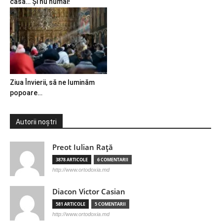
casă… Și nu numai!
Ziua Învierii, să ne luminăm
popoare…
Autorii noștri
Preot Iulian Raţă
3878 ARTICOLE
6 COMENTARII
http://www.ortodoxia.md
Diacon Victor Casian
581 ARTICOLE
5 COMENTARII
http://www.ortodoxia.md