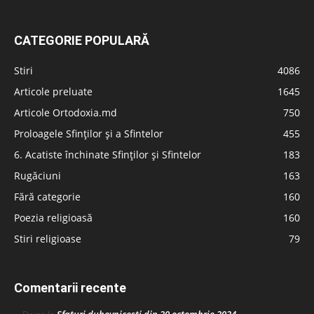
CATEGORIE POPULARĂ
Stiri
4086
Articole preluate
1645
Articole Ortodoxia.md
750
Proloagele Sfinților și a Sfintelor
455
6. Acatiste închinate Sfinților și Sfintelor
183
Rugăciuni
163
Fără categorie
160
Poezia religioasă
160
Stiri religioase
79
Comentarii recente