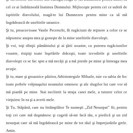
cel ce ai îndrăzneală înaintea Domnului. Mijloceşte pentru cei ce suferă de
ispitirile diavolului, roagă-te lui Dumnezeu pentru mine ca să mă
îngrădească de uneltirile satanice.
Şi tu, preacuvioase Vasile Pecerschi, fă rugăciuni de reţinere a celor ce se
năpustesc asupra mea şi goneşte de la mine uneltirile diavoleşti.
Şi voi, toţi sfinţii pământului şi ai ţării noastre, cu puterea rugăciunilor
voastre, risipiţi toate înşelările drăceşti, toate izvodirile şi uneltirile
diavoleşti ce se fac spre a mă necăji şi a mă pierde pe mine şi întreaga mea
avuţie.
Şi tu, mare şi groaznice păzitor, Arhistrategule Mihaile, taie cu sabia de foc
toate poftele vrăjmaşului neamului omenesc şi ale slugilor lui care vor să
mă piardă pe mine. Stai neclintit la straja casei mele, a tuturor celor ce
vieţuiesc în ea şi a averii mele.
Şi Tu, Stăpână, care nu întâmplător Te numeşti „Zid Nesurpat” fii, pentru
toţi cei care mă duşmănesc şi cugetă să-mi facă rău, o piedică şi un zid
nesurpat care să mă îngrădească pe mine de tot răul şi împrejurările grele.
Amin.