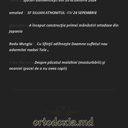
Sfaturi duhovnicești din 20 octombrie 2024
Doina
la
amalad
SF SILUAN ATHONITUL -11/ 24 SEPEMBRIE
la
A început construcţia primei mănăstiri ortodoxe din
gheorghe
la
Japonia
Radu Mungiu
Cu Sfinții odihnește Doamne sufletul nou
la
adormitei roabei Tale…
Despre păcatul malahiei (masturbării) şi
Crina Marina
la
onaniei (pazei de a nu avea copii)