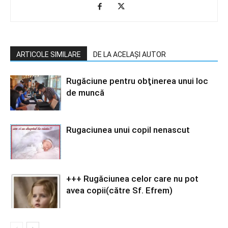
ARTICOLE SIMILARE
DE LA ACELAȘI AUTOR
Rugăciune pentru obţinerea unui loc
de muncă
Rugaciunea unui copil nenascut
+++ Rugăciunea celor care nu pot
avea copii(către Sf. Efrem)