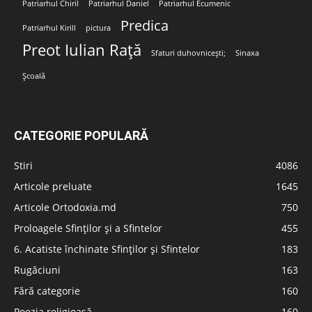
Patriarhul Chiril
Patriarhul Daniel
Patriarhul Ecumenic
Predica
Patriarhul Kirill
pictura
Preot Iulian Rață
Sfaturi duhovnicești;
Sinaxa
Școală
CATEGORIE POPULARĂ
Stiri
4086
Articole preluate
1645
Articole Ortodoxia.md
750
Proloagele Sfinților și a Sfintelor
455
6. Acatiste închinate Sfinților și Sfintelor
183
Rugăciuni
163
Fără categorie
160
Poezia religioasă
160