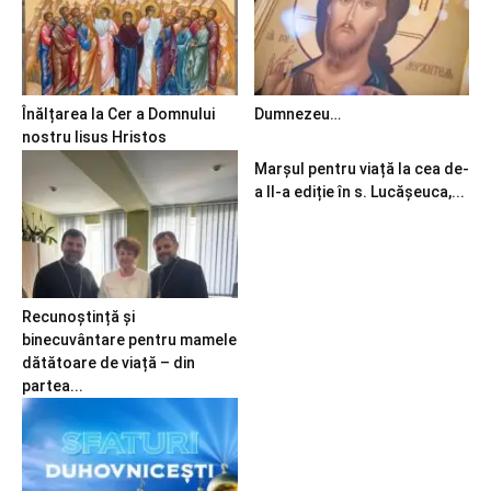
Înălțarea la Cer a Domnului
Dumnezeu…
nostru Iisus Hristos
Marșul pentru viață la cea de-
a II-a ediție în s. Lucășeuca,...
Recunoștință și
binecuvântare pentru mamele
dătătoare de viață – din
partea...