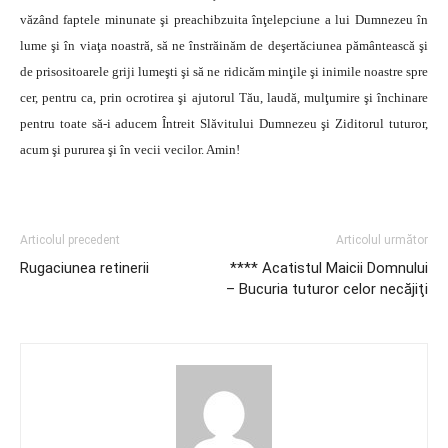
văzând faptele minunate şi preachibzuita înţelepciune a lui Dumnezeu în
lume şi în viaţa noastră, să ne înstrăinăm de deşertăciunea pământească şi
de prisositoarele griji lumeşti şi să ne ridicăm minţile şi inimile noastre spre
cer, pentru ca, prin ocrotirea şi ajutorul Tău, laudă, mulţumire şi închinare
pentru toate să-i aducem Întreit Slăvitului Dumnezeu şi Ziditorul tuturor,
acum şi pururea şi în vecii vecilor. Amin!
Articolul precedent
Articolul următor
Rugaciunea retinerii
**** Acatistul Maicii Domnului
– Bucuria tuturor celor necăjiţi