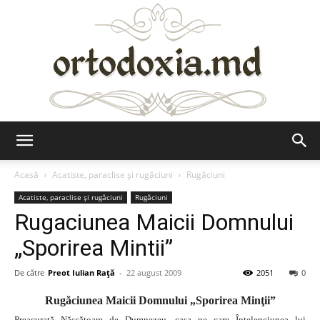
Ortodoxia.md
Acasă
Acatiste, paraclise și rugăciuni
Rugăciuni
Acatiste, paraclise și rugăciuni
Rugăciuni
Rugaciunea Maicii Domnului
„Sporirea Mintii”
De către
Preot Iulian Raţă
-
22 august 2009
2051
0
Rugăciunea Maicii Domnului „Sporirea Minţii”
Preacurată Născătoare de Dumnezeu, casa pe care Înţelepciunea lui