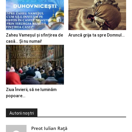
Zaheu Vameșul și sfințirea de
Aruncă grija ta spre Domnul…
casă… Și nu numai!
Ziua Învierii, să ne luminăm
popoare…
Autorii noștri
Preot Iulian Raţă