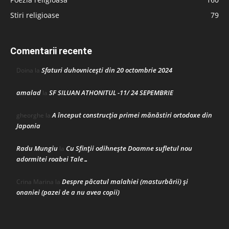
Stiri religioase
79
Comentarii recente
Sfaturi duhovnicești din 20 octombrie 2024
Doina
la
amalad
SF SILUAN ATHONITUL -11/ 24 SEPEMBRIE
la
A început construcţia primei mănăstiri ortodoxe din
gheorghe
la
Japonia
Radu Mungiu
Cu Sfinții odihnește Doamne sufletul nou
la
adormitei roabei Tale…
Despre păcatul malahiei (masturbării) şi
Crina Marina
la
onaniei (pazei de a nu avea copii)