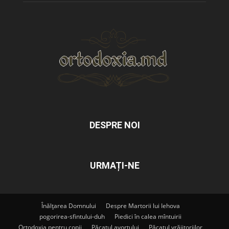
DESPRE NOI
URMAȚI-NE
Înălțarea Domnului
Despre Martorii lui Iehova
pogorirea-sfintului-duh
Piedici în calea mîntuirii
Ortodoxia pentru copii
Păcatul avortului
Păcatul vrăjitoriilor