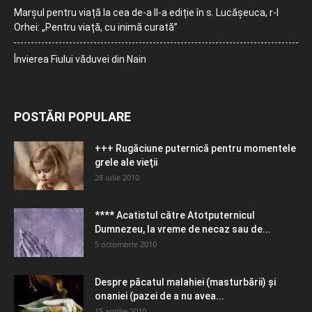
Marșul pentru viață la cea de-a II-a ediție în s. Lucășeuca, r-l
Orhei: „Pentru viață, cu inimă curată”
Învierea Fiului văduvei din Nain
POSTĂRI POPULARE
+++ Rugăciune puternică pentru momentele
grele ale vieţii
28 iulie 2010
**** Acatistul către Atotputernicul
Dumnezeu, la vreme de necaz sau de...
5 octombrie 2010
Despre păcatul malahiei (masturbării) şi
onaniei (pazei de a nu avea...
15 aprilie 2010