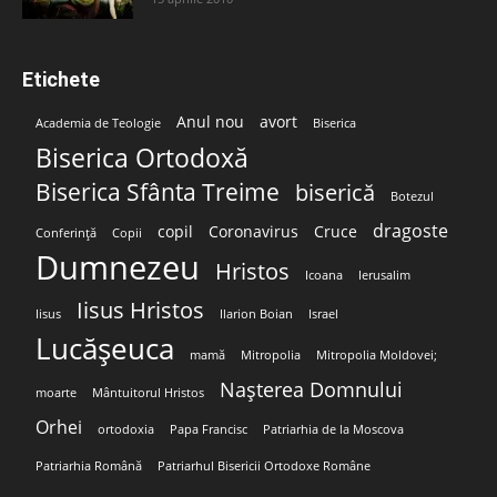
Etichete
Anul nou
avort
Academia de Teologie
Biserica
Biserica Ortodoxă
Biserica Sfânta Treime
biserică
Botezul
dragoste
copil
Coronavirus
Cruce
Conferință
Copii
Dumnezeu
Hristos
Icoana
Ierusalim
Iisus Hristos
Iisus
Ilarion Boian
Israel
Lucășeuca
mamă
Mitropolia
Mitropolia Moldovei;
Nașterea Domnului
moarte
Mântuitorul Hristos
Orhei
ortodoxia
Papa Francisc
Patriarhia de la Moscova
Patriarhia Română
Patriarhul Bisericii Ortodoxe Române