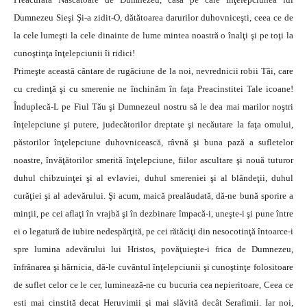
Dumnezeu Sieşi Şi-a zidit-O, dătătoarea darurilor duhovniceşti, ceea ce de
la cele lumeşti la cele dinainte de lume mintea noastră o înalţi şi pe toţi la
cunoştinţa înţelepciunii îi ridici!
Primeşte această cântare de rugăciune de la noi, nevrednicii robii Tăi, care
cu credinţă şi cu smerenie ne închinăm în faţa Preacinstitei Tale icoane!
Înduplecă-L pe Fiul Tău şi Dumnezeul nostru să le dea mai marilor noştri
înţelepciune şi putere, judecătorilor dreptate şi necăutare la faţa omului,
păstorilor înţelepciune duhovnicească, râvnă şi buna pază a sufletelor
noastre, învăţătorilor smerită înţelepciune, fiilor ascultare şi nouă tuturor
duhul chibzuinţei şi al evlaviei, duhul smereniei şi al blândeţii, duhul
curăţiei şi al adevărului. Şi acum, maică prealăudată, dă-ne bună sporire a
minţii, pe cei aflaţi în vrajbă şi în dezbinare împacă-i, uneşte-i şi pune între
ei o legatură de iubire nedespărţită, pe cei rătăciţi din nesocotinţă întoarce-i
spre lumina adevărului lui Hristos, povăţuieşte-i frica de Dumnezeu,
înfrânarea şi hărnicia, dă-le cuvântul înţelepciunii şi cunoştinţe folositoare
de suflet celor ce le cer, luminează-ne cu bucuria cea nepieritoare, Ceea ce
esti mai cinstită decat Heruvimii şi mai slăvită decât Serafimii. Iar noi,