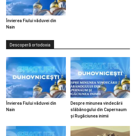
Învierea Fiului văduvei din
Nain
Descoperă ortodoxia
Învierea Fiului văduvei din
Despre minunea vindecării
Nain
slăbănogului din Capernaum
și Rugăciunea inimii