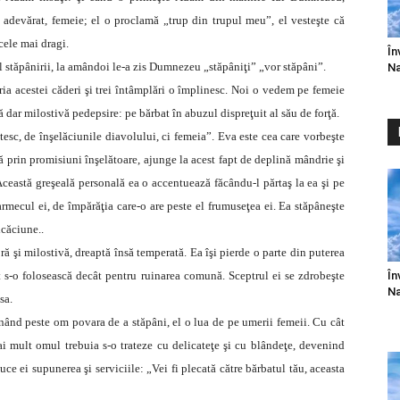
 adevărat, femeie; el o proclamă „trup din trupul meu”, el vesteşte că
cele mai dragi.
În
l stăpânirii, la amândoi le-a zis Dumnezeu „stăpâniţi” „vor stăpâni”.
Na
ria acestei căderi şi trei întâmplări o împlinesc. Noi o vedem pe femeie
 dar milostivă pedepsire: pe bărbat în abuzul dispreţuit al său de forţă.
tesc, de înşelăciunile diavolului, ci femeia”. Eva este cea care vorbeşte
ă prin promisiuni înşelătoare, ajunge la acest fapt de deplină mândrie şi
ceastă greşeală personală ea o accentuează făcându-l părtaş la ea şi pe
armecul ei, de împărăţia care-o are peste el frumuseţea ei. Ea stăpâneşte
icăciune..
 şi milostivă, dreaptă însă temperată. Ea îşi pierde o parte din puterea
În
ut s-o folosească decât pentru ruinarea comună. Sceptrul ei se zdrobeşte
Na
sa.
ând peste om povara de a stăpâni, el o lua de pe umerii femeii. Cu cât
i mult omul trebuia s-o trateze cu delicateţe şi cu blândeţe, devenind
uce ei supunerea şi serviciile: „Vei fi plecată către bărbatul tău, aceasta