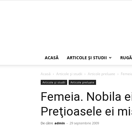
ACASĂ
ARTICOLE ŞI STUDII
RUGĂ
Acasă
Articole şi studii
Articole preluate
Femeia.
Articole şi studii
Articole preluate
Femeia. Nobila ei
Preţioasele ei mi
De către
admin
-
29 septembrie 2009