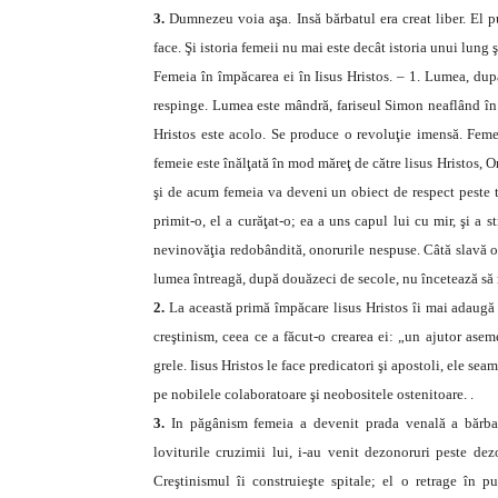
3.
Dumnezeu voia aşa. Insă bărbatul era creat liber. El pu
face. Şi istoria femeii nu mai este decât istoria unui lung 
Femeia în împăcarea ei în Iisus Hristos. – 1. Lumea, după 
respinge. Lumea este mândră, fariseul Simon neaflând în f
Hristos este acolo. Se produce o revoluţie imensă. Femei
femeie este înălţată în mod măreţ de către lisus Hristos,
şi de acum femeia va deveni un obiect de respect peste 
primit-o, el a curăţat-o; ea a uns capul lui cu mir, şi a s
nevinovăţia redobândită, onorurile nespuse. Câtă slavă om
lumea întreagă, după douăzeci de secole, nu încetează să 
2.
La această primă împăcare lisus Hristos îi mai adaugă 
creştinism, ceea ce a făcut-o crearea ei: „un ajutor asem
grele. Iisus Hristos le face predicatori şi apostoli, ele sea
pe nobilele colaboratoare şi neobositele ostenitoare. .
3.
In păgânism femeia a devenit prada venală a bărbat
loviturile cruzimii lui, i-au venit dezonoruri peste de
Creştinismul îi construieşte spitale; el o retrage în pu