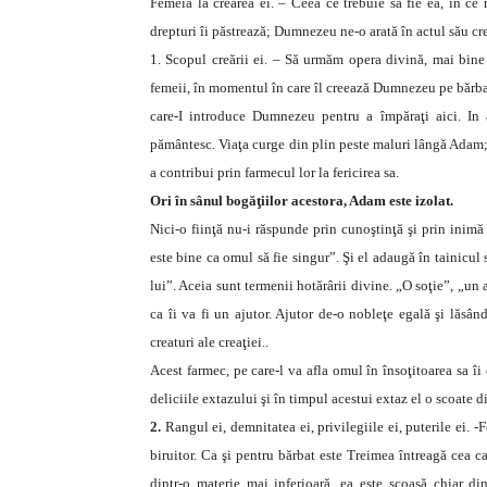
Femeia la crearea ei. – Ceea ce trebuie să fie ea, în c
drepturi îi păstrează; Dumnezeu ne-o arată în actul său cre
1. Scopul creării ei. – Să urmăm opera divină, mai bine 
femeii, în momentul în care îl creează Dumnezeu pe bărbat
care-I introduce Dumnezeu pentru a împăraţi aici. In 
pământesc. Viaţa curge din plin peste maluri lângă Adam; fi
a contribui prin farmecul lor la fericirea sa.
Ori în sânul bogăţiilor acestora, Adam este izolat.
Nici-o fiinţă nu-i răspunde prin cunoştinţă şi prin inimă
este bine ca omul să fie singur”. Şi el adaugă în tainicul
lui”. Aceia sunt termenii hotărârii divine. „O soţie”, „un a
ca îi va fi un ajutor. Ajutor de-o nobleţe egală şi lăsâ
creaturi ale creaţiei..
Acest farmec, pe care-l va afla omul în însoţitoarea sa î
deliciile extazului şi în timpul acestui extaz el o scoate d
2.
Rangul ei, demnitatea ei, privilegiile ei, puterile ei. 
biruitor. Ca şi pentru bărbat este Treimea întreagă cea ca
dintr-o materie mai inferioară, ea este scoasă chiar 