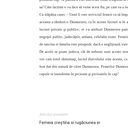
sa! Câte lacrimi o va face să verse acest fiu, pe care ea a neg
Ca stăpâna casei. – Unul îi este serviciul femeii ca să împar
aceasta a rânduit-o Dumnezeu, ca în aceste lucruri si în a
lucruri private şi publice; ei i-a atribuit Dumnezeu part
negoţul public, judecăţile, armata, celelalte toate. Femei
de sarcina ei familia este prosperă; dacă o neglijează, este
De acolo se poate judeca, cât de nebune sunt aceste teorii
voi care totul răsturnaţi, lucrul diavolului este acesta, ca
fost dat din natură de către Dumnezeu. Femeilor Dumnezeu 
capule te transformi în picioare şi picioarele în cap”.
Articolul precedent
Femeia creştina si rugăciunea ei