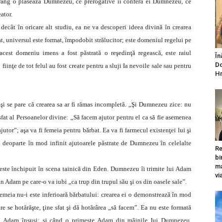
e rang o plasează Dumnezeu, ce prerogative îi conferă ei Dumnezeu, ce
ator.
decât în oricare alt studiu, ea ne va descoperi ideea divină în crearea
, universul este format, împodobit strălucitor; este domeniul regelui pe
acest domeniu imens a fost păstrată o reşedinţă regească, este raiul
În
Do
inţe de tot felul au fost create pentru a sluji Ia nevoile sale sau pentru
Hr
 şi se pare că crearea sa ar fi rămas incompletă. „Şi Dumnezeu zice: nu
 sfat al Persoanelor divine: „Să facem ajutor pentru el ca să fie asemenea
jutor”; aşa va fi femeia pentru bărbat. Ea va fi farmecul existenţei lui şi
nd deoparte în mod infinit ajutoarele păstrate de Dumnezeu în celelalte
Re
bi
ma
i este închipuit în scena tainică din Eden. Dumnezeu îi trimite lui Adam
vi
in Adam pe care-o va iubi „ca trup din trupul său şi os din oasele sale”.
-Femeia nu-i este inferioară bărbatului: crearea ei o demonstrează în mod
re se hotărăşte, ţine sfat şi dă hotărârea „să facem”. Ea nu este formată
din Adam însuşi: şi când o primeşte Adam din mâinile Iui Dumnezeu,