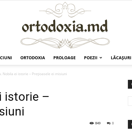
CIUNI
ORTODOXIA
PROLOAGE
POEZII
LĂCAŞURI
Ortodoxia.md
 Nobila ei istorie – Preţioasele ei misiuni
 istorie –
siuni
849
0