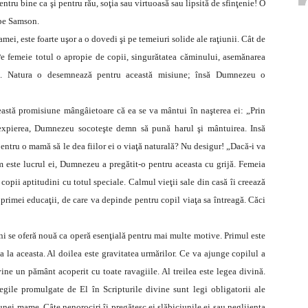
ntru bine ca şi pentru rău, soţia sau virtuoasă sau lipsită de sfinţenie! O
e pe Samson.
ei, este foarte uşor a o dovedi şi pe temeiuri solide ale raţiunii. Cât de
Pe femeie totul o apropie de copii, singurătatea căminului, asemănarea
irea. Natura o desemnează pentru această misiune; însă Dumnezeu o
eastă promisiune mângâietoare că ea se va mântui în naşterea ei: „Prin
 expierea, Dumnezeu socoteşte demn să pună harul şi mântuirea. Insă
entru o mamă să le dea fiilor ei o viaţă naturală? Nu desigur! „Dacă-i va
 este lucrul ei, Dumnezeu a pregătit-o pentru aceasta cu grijă. Femeia
 copii aptitudini cu totul speciale. Calmul vieţii sale din casă îi creează
primei educaţii, de care va depinde pentru copil viaţa sa întreagă. Căci
e ni se oferă nouă ca operă esenţială pentru mai multe motive. Primul este
ia la aceasta. Al doilea este gravitatea urmărilor. Ce va ajunge copilul a
vine un pământ acoperit cu toate ravagiile. Al treilea este legea divină.
egile promulgate de El în Scripturile divine sunt legi obligatorii ale
 unei mame. Câte nenorociri îi pregătesc ei slăbiciunile ei sau neglijenţa