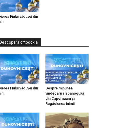
vierea Fiului văduvei din
in
Descoperă ortodoxia
vierea Fiului văduvei din
Despre minunea
in
vindecării slăbănogului
din Capernaum și
Rugăciunea inimii