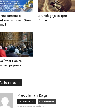
heu Vameșul și
Aruncă grija ta spre
ințirea de casă… Și nu
Domnul…
mai!
ua Învierii, să ne
minăm popoare…
Autorii noștri
Preot Iulian Raţă
3878 ARTICOLE
6 COMENTARII
http://www.ortodoxia.md