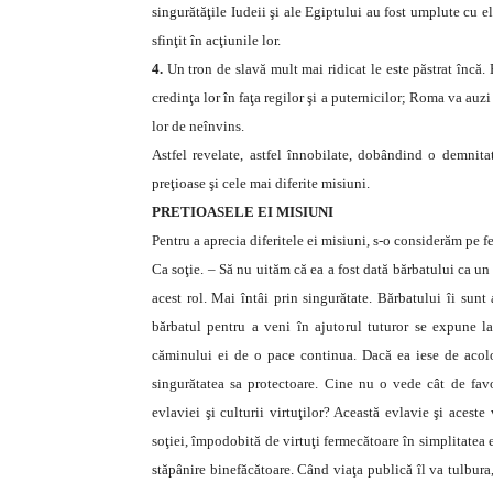
singurătăţile Iudeii şi ale Egiptului au fost umplute cu e
sfinţit în acţiunile lor.
4.
Un tron de slavă mult mai ridicat le este păstrat încă. 
credinţa lor în faţa regilor şi a puternicilor; Roma va auz
lor de neînvins.
Astfel revelate, astfel înnobilate, dobândind o demnit
preţioase şi cele mai diferite misiuni.
PRETIOASELE EI MISIUNI
Pentru a aprecia diferitele ei misiuni, s-o considerăm pe f
Ca soţie. – Să nu uităm că ea a fost dată bărbatului ca u
acest rol. Mai întâi prin singurătate. Bărbatului îi sunt 
bărbatul pentru a veni în ajutorul tuturor se expune la
căminului ei de o pace continua. Dacă ea iese de acol
singurătatea sa protectoare. Cine nu o vede cât de favo
evlaviei şi culturii virtuţilor? Această evlavie şi acest
soţiei, împodobită de virtuţi fermecătoare în simplitatea ei
stăpânire binefăcătoare. Când viaţa publică îl va tulbura