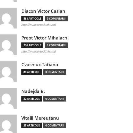
Diacon Victor Casian
581 ARTICOLE
5 COMENTARII
http://www.ortodoxia.md
Preot Victor Mihalachi
210 ARTICOLE
1 COMENTARII
http://www.ortodoxia.md
Cvasniuc Tatiana
88 ARTICOLE
0 COMENTARII
Nadejda B.
32 ARTICOLE
0 COMENTARII
Vitalii Mereutanu
23 ARTICOLE
0 COMENTARII