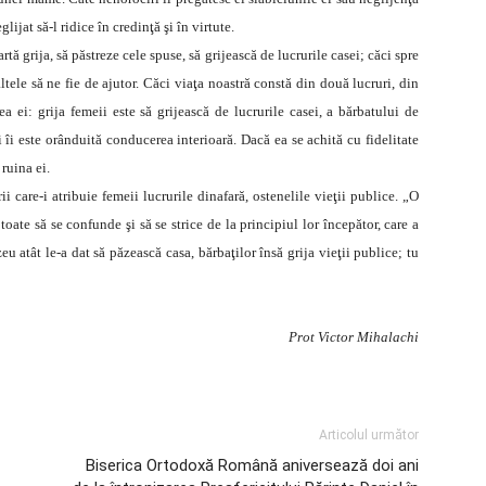
lijat să-l ridice în credinţă şi în virtute.
tă grija, să păstreze cele spuse, să grijească de lucrurile casei; căci spre
ltele să ne fie de ajutor. Căci viaţa noastră constă din două lucruri, din
ea ei: grija femeii este să grijească de lucrurile casei, a bărbatului de
i îi este orânduită conducerea interioară. Dacă ea se achită cu fidelitate
 ruina ei.
 care-i atribuie femeii lucrurile dinafară, ostenelile vieţii publice. „O
 toate să se confunde şi să se strice de la principiul lor începător, care a
atât le-a dat să păzească casa, bărbaţilor însă grija vieţii publice; tu
Prot Victor Mihalachi
Articolul următor
Biserica Ortodoxă Română aniversează doi ani