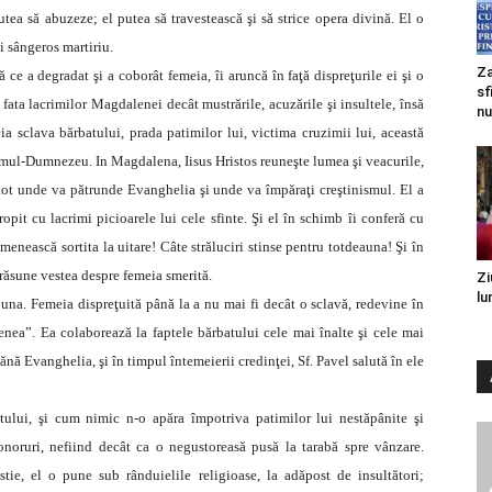
tea să abuzeze; el putea să travestească şi să strice opera divină. El o
şi sângeros martiriu.
Za
ce a degradat şi a coborât femeia, îi aruncă în faţă dispreţurile ei şi o
sf
ata lacrimilor Magdalenei decât mustrările, acuzările şi insultele, însă
nu
a sclava bărbatului, prada patimilor lui, victima cruzimii lui, această
 Omul-Dumnezeu. In Magdalena, Iisus Hristos reuneşte lumea şi veacurile,
tot unde va pătrunde Evanghelia şi unde va împăraţi creştinismul. El a
tropit cu lacrimi picioarele lui cele sfinte. Şi el în schimb îi conferă cu
enească sortita la uitare! Câte străluciri stinse pentru totdeauna! Şi în
răsune vestea despre femeia smerită.
Zi
lu
una. Femeia dispreţuită până la a nu mai fi decât o sclavă, redevine în
enea”. Ea colaborează la faptele bărbatului cele mai înalte şi cele mai
mănă Evanghelia, şi în timpul întemeierii credinţei, Sf. Pavel salută în ele
ului, şi cum nimic n-o apăra împotriva patimilor lui nestăpânite şi
zonoruri, nefiind decât ca o negustoreasă pusă la tarabă spre vânzare.
stie, el o pune sub rânduielile religioase, la adăpost de insultători;