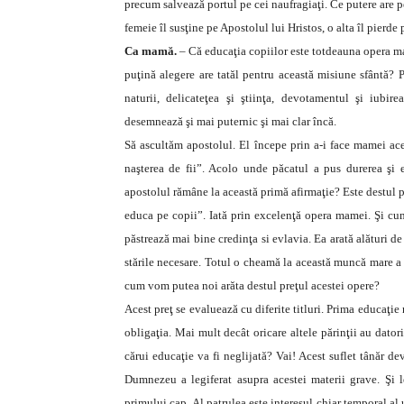
precum salvează portul pe cei naufragiaţi. Ce putere are pe
femeie îl susţine pe Apostolul lui Hristos, o alta îl pierd
Ca mamă.
– Că educaţia copiilor este totdeauna opera mam
puţină alegere are tatăl pentru această misiune sfântă? 
naturii, delicateţea şi ştiinţa, devotamentul şi iub
desemnează şi mai puternic şi mai clar încă.
Să ascultăm apostolul. El începe prin a-i face mamei ac
naşterea de fii”. Acolo unde păcatul a pus durerea şi
apostolul rămâne la această primă afirmaţie? Este destul p
educa pe copii”. Iată prin excelenţă opera mamei. Şi cum
păstrează mai bine credinţa si evlavia. Ea arată alături de
stările necesare. Totul o cheamă la această muncă mare a 
cum vom putea noi arăta destul preţul acestei opere?
Acest preţ se evaluează cu diferite titluri. Prima educaţi
obligaţia. Mai mult decât oricare altele părinţii au dator
cărui educaţie va fi neglijată? Vai! Acest suflet tânăr de
Dumnezeu a legiferat asupra acestei materii grave. Şi l
primului cap. Al patrulea este interesul chiar temporal al