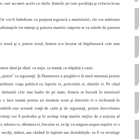
le, care au mers acolo cu miile, femeile pe care pocăinţa şi evlavia le-au
Ele vor fi îmbrăcate cu purpura regească a martiriului; ele vor mărturisi
i afirmaţiile lor măreţe şi puterea marelui imperiu se va zdrobi de puterea
ate nouă şi o putere nouă, femeia n-a încetat să împlinească cele mai
emeie rând pe rând: ca soţie, ca mamă, ca stăpână a casei.
n „ajutor” ca siguranţă. Şi Dumnezeu a pregătit-o în mod minunai pentru
atribuite viaţa publică cu luptele ei, pericolele ei, rănirile ei. Pe când
 furtunile cele mai înalte de pe mare, femeia se bucură în interiorul
o o face numai pentru un moment scurt şi datoriile ei o recheamă în
rabilă este această viaţă de calm şi de siguranţă, pentru dezvoltarea
e virtuţi vor fi podoaba şi în acelaşi timp marele mijloc de a acţiona al
, iubirea ei, răbdarea ei, bucuria ei, ea îşi va asigura asupra soţului ei o
, necăji, mânia, sau căzând în laşitate sau deznădejde, ea îl va reculege