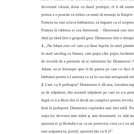
devenind văzută, dotat cu darul profeţiei, el îi dă nume
pentru a o poseda va trebui ca omul să renunţe la fiinţele 
Femeia nu este sclava bărbatului, ea împarte cu el sceptru
Femeia în căderea ei cea dureroasă. – Dureroasă este isto
rând pe rând într-o greşeală grea: Dumnezeu într-o dreaptă
1.
„Nu Adam este cel care s-a lăsat înşelat în raiul pămân
în mod sacrileg cu Satana, care puţin câte puţin, încântat
de revoltă de a pretinde să se substituie Iui Dumnezeu! A
Adam; ea se foloseşte spre el de partea pe care i-o face f
bărbatul pentru a-l antrena cu ea în cea mai neruşinată str
2.
Care va fi pedeapsa? Dumnezeu îi dă una, totodata aspră
sa de stăpânire, din această stăpânire pe care ea n-a şti
după ce n-a făcut din el decât un complice pentru revolta 
Insă în pedepsire Dumnezeu cuprindea mai ales milă. Pun
soţia lui devenea mai slabă şi mai dezarmată, cu atât ma
ajutorul ei şi făcându-i-se ca un protector, ceea ce-i va ad
este scăparea ta; portul; ajutorul tău va fi el”.