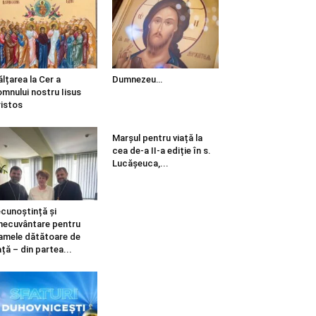
ălțarea la Cer a
Dumnezeu…
mnului nostru Iisus
istos
Marșul pentru viață la
cea de-a II-a ediție în s.
Lucășeuca,...
cunoștință și
necuvântare pentru
mele dătătoare de
ață – din partea...