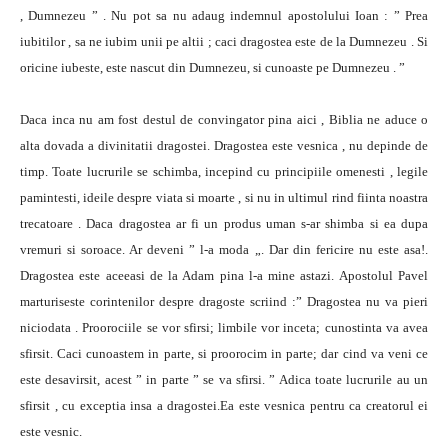
, Dumnezeu ” . Nu pot sa nu adaug indemnul apostolului Ioan : ” Prea
iubitilor , sa ne iubim unii pe altii ; caci dragostea este de la Dumnezeu . Si
oricine iubeste, este nascut din Dumnezeu, si cunoaste pe Dumnezeu . ”
Daca inca nu am fost destul de convingator pina aici , Biblia ne aduce o
alta dovada a divinitatii dragostei. Dragostea este vesnica , nu depinde de
timp. Toate lucrurile se schimba, incepind cu principiile omenesti , legile
pamintesti, ideile despre viata si moarte , si nu in ultimul rind fiinta noastra
trecatoare . Daca dragostea ar fi un produs uman s-ar shimba si ea dupa
vremuri si soroace. Ar deveni ” l-a moda „. Dar din fericire nu este asa!.
Dragostea este aceeasi de la Adam pina l-a mine astazi. Apostolul Pavel
marturiseste corintenilor despre dragoste scriind :” Dragostea nu va pieri
niciodata . Proorociile se vor sfirsi; limbile vor inceta; cunostinta va avea
sfirsit. Caci cunoastem in parte, si proorocim in parte; dar cind va veni ce
este desavirsit, acest ” in parte ” se va sfirsi. ” Adica toate lucrurile au un
sfirsit , cu exceptia insa a dragostei.Ea este vesnica pentru ca creatorul ei
este vesnic.