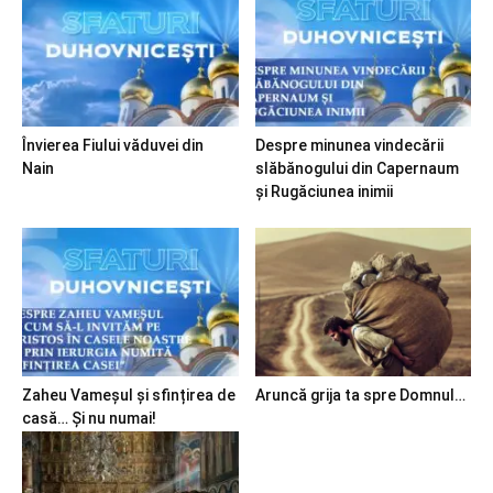
Învierea Fiului văduvei din
Despre minunea vindecării
Nain
slăbănogului din Capernaum
și Rugăciunea inimii
Zaheu Vameșul și sfințirea de
Aruncă grija ta spre Domnul…
casă… Și nu numai!