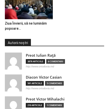
Ziua Învierii, să ne luminăm
popoare…
Autorii noștri
Preot Iulian Raţă
3878 ARTICOLE
6 COMENTARII
http://www.ortodoxia.md
Diacon Victor Casian
581 ARTICOLE
5 COMENTARII
http://www.ortodoxia.md
Preot Victor Mihalachi
210 ARTICOLE
1 COMENTARII