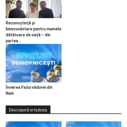
Recunoștință și
binecuvântare pentru mamele
dătătoare de viață – din
partea...
Învierea Fiului văduvei din
Nain
Descoperă ortodoxia