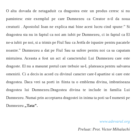
O alta dovada de netagaduit ca dragostea este un produs ceresc si nu
pamintesc este exemplul pe care Dumnezeu ca Creator n-il da noua
creaturii . Apostolul Ioan ne explica mai bine acest lucru cind spune:” Si
dragostea sta nu in faptul ca noi am iubit pe Dumnezeu, ci in faptul ca El
ne-a iubit pe noi, si a trimis pe Fiul Sau ca Jertfa de ispasire pentru pacatele
noastre.” Dumnezeu a dat pe Fiul Sau sa sufere pentru noi ca sa capatam
mintuirea. Aceasta a fost un act al caracterului Lui Dumnezeu care este
dragoste. El nu a masurat pretul care trebuie sa-L plateasca pentru salvarea
omenirii. Ci a decis in acord cu divinul caracter care-I apartine si care este
dragostea. Daca vrei sa porti in fiinta ta o emblema divina, imbratiseaza
dragostea lui Dumnezeu.Dragostea divina te include in familia Lui
Dumnezeu. Numai prin acceptarea dragostei in inima ta poti sa-I numesti pe
Dumnezeu
„Tata”.
www.adevarul.org
Preluat: Prot. Victor Mihalachi