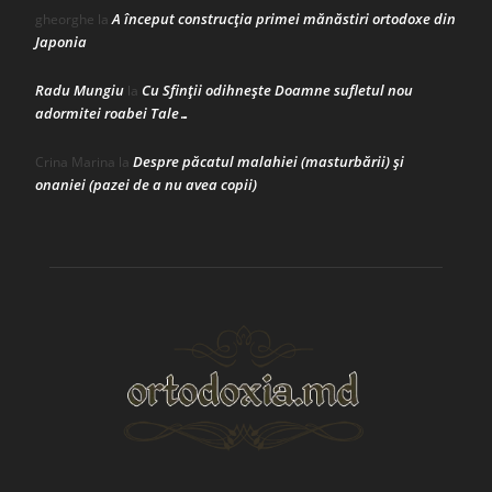
A început construcţia primei mănăstiri ortodoxe din
gheorghe
la
Japonia
Radu Mungiu
Cu Sfinții odihnește Doamne sufletul nou
la
adormitei roabei Tale…
Despre păcatul malahiei (masturbării) şi
Crina Marina
la
onaniei (pazei de a nu avea copii)