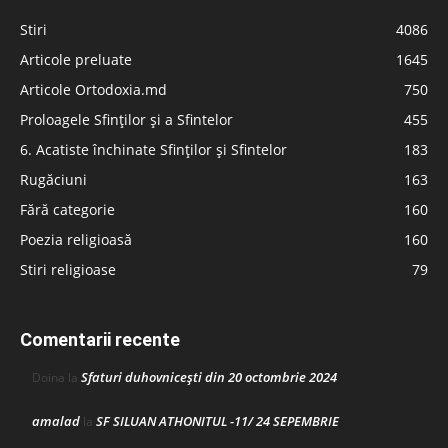
Stiri
4086
Articole preluate
1645
Articole Ortodoxia.md
750
Proloagele Sfinților și a Sfintelor
455
6. Acatiste închinate Sfinților și Sfintelor
183
Rugăciuni
163
Fără categorie
160
Poezia religioasă
160
Stiri religioase
79
Comentarii recente
Sfaturi duhovnicești din 20 octombrie 2024
Doina
la
amalad
SF SILUAN ATHONITUL -11/ 24 SEPEMBRIE
la