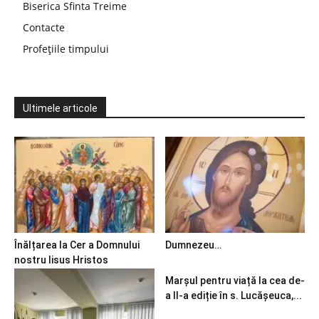
Biserica Sfinta Treime
Contacte
Profețiile timpului
Ultimele articole
Înălțarea la Cer a Domnului
Dumnezeu…
nostru Iisus Hristos
Marșul pentru viață la cea de-
a II-a ediție în s. Lucășeuca,...