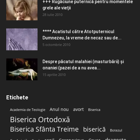
+++ Rugăciune puternică pentru momentele
grele ale vieţii
28 iulie 2010
**** Acatistul către Atotputernicul
Dumnezeu, la vreme de necaz sau de...
5 octombrie 2010
Despre păcatul malahiei (masturbării) şi
onaniei (pazei de a nu avea...
15 aprilie 2010
Etichete
Anul nou
avort
Academia de Teologie
Biserica
Biserica Ortodoxă
Biserica Sfânta Treime
biserică
Botezul