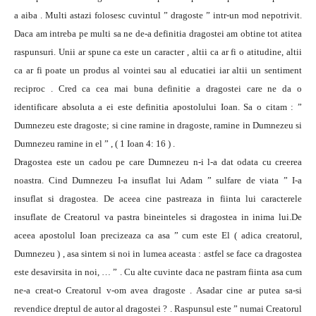
a aiba . Multi astazi folosesc cuvintul ” dragoste ” intr-un mod nepotrivit.
Daca am intreba pe multi sa ne de-a definitia dragostei am obtine tot atitea
raspunsuri. Unii ar spune ca este un caracter , altii ca ar fi o atitudine, altii
ca ar fi poate un produs al vointei sau al educatiei iar altii un sentiment
reciproc . Cred ca cea mai buna definitie a dragostei care ne da o
identificare absoluta a ei este definitia apostolului Ioan. Sa o citam : ”
Dumnezeu este dragoste; si cine ramine in dragoste, ramine in Dumnezeu si
Dumnezeu ramine in el ” , ( 1 Ioan 4: 16 ) .
Dragostea este un cadou pe care Dumnezeu n-i l-a dat odata cu creerea
noastra. Cind Dumnezeu I-a insuflat lui Adam ” sulfare de viata ” I-a
insuflat si dragostea. De aceea cine pastreaza in fiinta lui caracterele
insuflate de Creatorul va pastra bineinteles si dragostea in inima lui.De
aceea apostolul Ioan precizeaza ca asa ” cum este El ( adica creatorul,
Dumnezeu ) , asa sintem si noi in lumea aceasta : astfel se face ca dragostea
este desavirsita in noi, … ” . Cu alte cuvinte daca ne pastram fiinta asa cum
ne-a creat-o Creatorul v-om avea dragoste . Asadar cine ar putea sa-si
revendice dreptul de autor al dragostei ? . Raspunsul este ” numai Creatorul