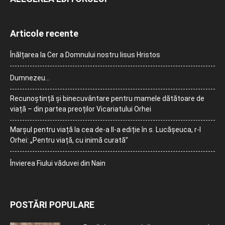
Articole recente
Înălțarea la Cer a Domnului nostru Iisus Hristos
Dumnezeu…
Recunoștință și binecuvântare pentru mamele dătătoare de
viață – din partea preoților Vicariatului Orhei
Marșul pentru viață la cea de-a II-a ediție în s. Lucășeuca, r-l
Orhei: „Pentru viață, cu inimă curată”
Învierea Fiului văduvei din Nain
POSTĂRI POPULARE