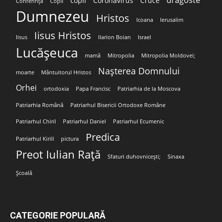
dragoste
copil
Coronavirus
Cruce
Conferință
Copii
Dumnezeu
Hristos
Icoana
Ierusalim
Iisus Hristos
Iisus
Ilarion Boian
Israel
Lucășeuca
mamă
Mitropolia
Mitropolia Moldovei;
Nașterea Domnului
moarte
Mântuitorul Hristos
Orhei
ortodoxia
Papa Francisc
Patriarhia de la Moscova
Patriarhia Română
Patriarhul Bisericii Ortodoxe Române
Patriarhul Chiril
Patriarhul Daniel
Patriarhul Ecumenic
Predica
Patriarhul Kirill
pictura
Preot Iulian Rață
Sfaturi duhovnicești;
Sinaxa
Școală
CATEGORIE POPULARĂ