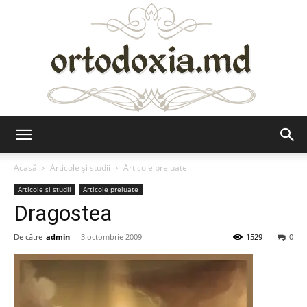
Ortodoxia.md
Acasă
Articole şi studii
Articole preluate
Articole şi studii
Articole preluate
Dragostea
De către
admin
-
3 octombrie 2009
1529
0