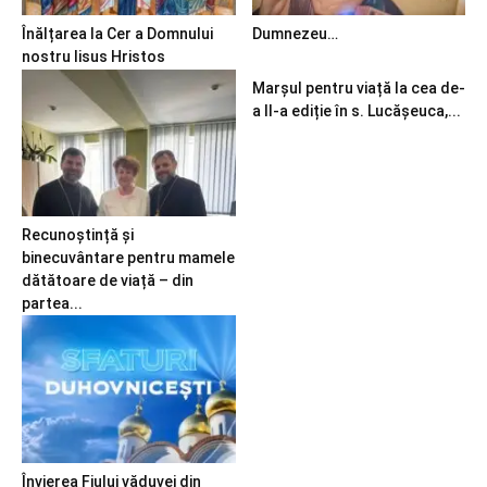
Înălțarea la Cer a Domnului
Dumnezeu…
nostru Iisus Hristos
Marșul pentru viață la cea de-
a II-a ediție în s. Lucășeuca,...
Recunoștință și
binecuvântare pentru mamele
dătătoare de viață – din
partea...
Învierea Fiului văduvei din