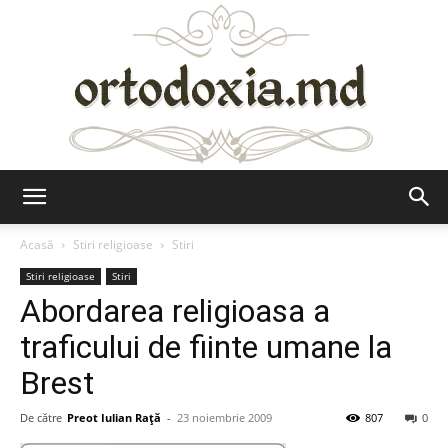
Ortodoxia.md
Acasă
Stiri religioase
Stiri
Stiri religioase
Stiri
Abordarea religioasa a
traficului de fiinte umane la
Brest
De către
Preot Iulian Raţă
-
23 noiembrie 2009
807
0