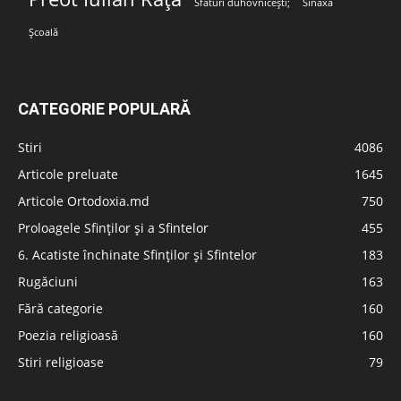
Sfaturi duhovnicești;
Sinaxa
Școală
CATEGORIE POPULARĂ
Stiri
4086
Articole preluate
1645
Articole Ortodoxia.md
750
Proloagele Sfinților și a Sfintelor
455
6. Acatiste închinate Sfinților și Sfintelor
183
Rugăciuni
163
Fără categorie
160
Poezia religioasă
160
Stiri religioase
79