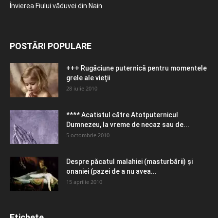
Învierea Fiului văduvei din Nain
POSTĂRI POPULARE
+++ Rugăciune puternică pentru momentele
grele ale vieţii
28 iulie 2010
**** Acatistul către Atotputernicul
Dumnezeu, la vreme de necaz sau de...
5 octombrie 2010
Despre păcatul malahiei (masturbării) şi
onaniei (pazei de a nu avea...
15 aprilie 2010
Etichete