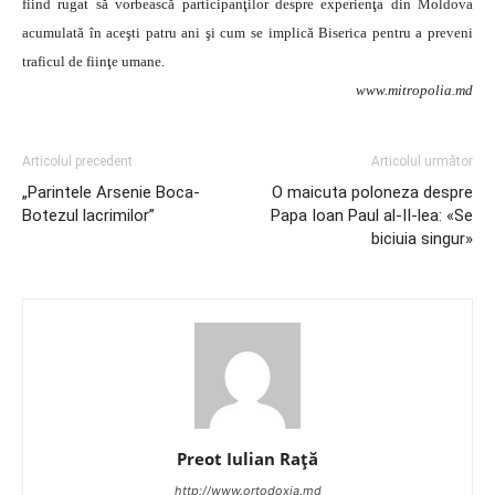
fiind rugat să vorbească participanţilor despre experienţa din Moldova
acumulată în aceşti patru ani şi cum se implică Biserica pentru a preveni
traficul de fiinţe umane.
www.mitropolia.md
Articolul precedent
Articolul următor
„Parintele Arsenie Boca-
O maicuta poloneza despre
Botezul lacrimilor”
Papa Ioan Paul al-II-lea: «Se
biciuia singur»
Preot Iulian Raţă
http://www.ortodoxia.md