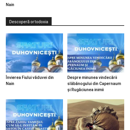
Nain
Descoperă ortodoxia
Învierea Fiului văduvei din
Despre minunea vindecării
Nain
slăbănogului din Capernaum
și Rugăciunea inimii