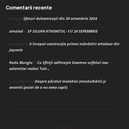
Comentarii recente
Sfaturi duhovnicești din 20 octombrie 2024
Doina
la
amalad
SF SILUAN ATHONITUL -11/ 24 SEPEMBRIE
la
A început construcţia primei mănăstiri ortodoxe din
gheorghe
la
Japonia
Radu Mungiu
Cu Sfinții odihnește Doamne sufletul nou
la
adormitei roabei Tale…
Despre păcatul malahiei (masturbării) şi
Crina Marina
la
onaniei (pazei de a nu avea copii)