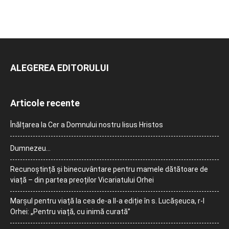
ALEGEREA EDITORULUI
Articole recente
Înălțarea la Cer a Domnului nostru Iisus Hristos
Dumnezeu…
Recunoștință și binecuvântare pentru mamele dătătoare de
viață – din partea preoților Vicariatului Orhei
Marșul pentru viață la cea de-a II-a ediție în s. Lucășeuca, r-l
Orhei: „Pentru viață, cu inimă curată”