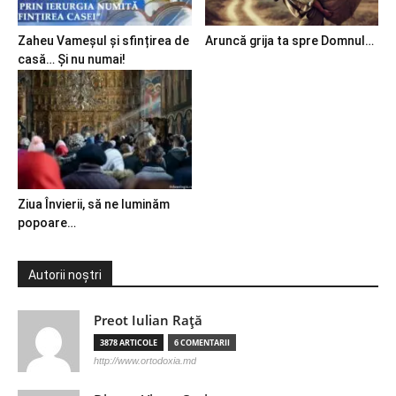
Zaheu Vameșul și sfințirea de
Aruncă grija ta spre Domnul…
casă… Și nu numai!
Ziua Învierii, să ne luminăm
popoare…
Autorii noștri
Preot Iulian Raţă
3878 ARTICOLE
6 COMENTARII
http://www.ortodoxia.md