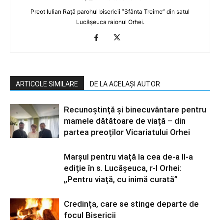
Preot Iulian Rață parohul bisericii ”Sfânta Treime” din satul
Lucășeuca raionul Orhei.
ARTICOLE SIMILARE
DE LA ACELAȘI AUTOR
Recunoștință și binecuvântare pentru
mamele dătătoare de viață – din
partea preoților Vicariatului Orhei
Marșul pentru viață la cea de-a II-a
ediție în s. Lucășeuca, r-l Orhei:
„Pentru viață, cu inimă curată”
Credința, care se stinge departe de
focul Bisericii