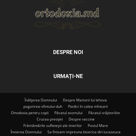
DESPRE NOI
URMAȚI-NE
Înălțarea Domnului
Despre Martorii lui Iehova
pogorirea-sfintului-duh
Piedici în calea mîntuirii
Ortodoxia pentru copii
Păcatul avortului
Păcatul vrăjitoriilor
Crucea preoției
Despre vaccine
Frământările sufletești ale tinerilor
Postul Mare
Învierea Domnului
Sa finisam impreuna biserica din lucaseuca