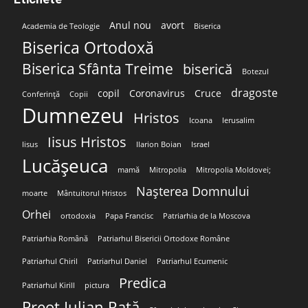
Anul nou
avort
Academia de Teologie
Biserica
Biserica Ortodoxă
Biserica Sfânta Treime
biserică
Botezul
dragoste
copil
Coronavirus
Cruce
Conferință
Copii
Dumnezeu
Hristos
Icoana
Ierusalim
Iisus Hristos
Iisus
Ilarion Boian
Israel
Lucășeuca
mamă
Mitropolia
Mitropolia Moldovei;
Nașterea Domnului
moarte
Mântuitorul Hristos
Orhei
ortodoxia
Papa Francisc
Patriarhia de la Moscova
Patriarhia Română
Patriarhul Bisericii Ortodoxe Române
Patriarhul Chiril
Patriarhul Daniel
Patriarhul Ecumenic
Predica
Patriarhul Kirill
pictura
Preot Iulian Rață