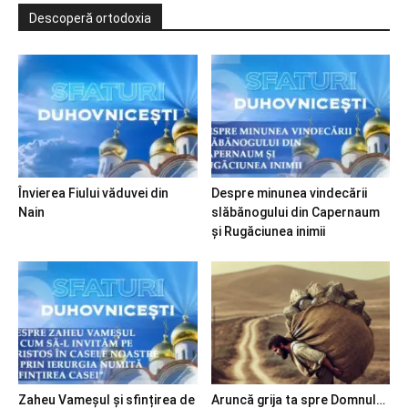
Descoperă ortodoxia
Învierea Fiului văduvei din
Despre minunea vindecării
Nain
slăbănogului din Capernaum
și Rugăciunea inimii
Zaheu Vameșul și sfințirea de
Aruncă grija ta spre Domnul…