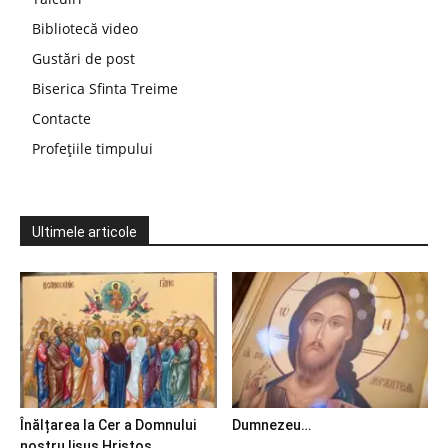
Bibliotecă video
Gustări de post
Biserica Sfinta Treime
Contacte
Profețiile timpului
Ultimele articole
Înălțarea la Cer a Domnului
Dumnezeu…
nostru Iisus Hristos