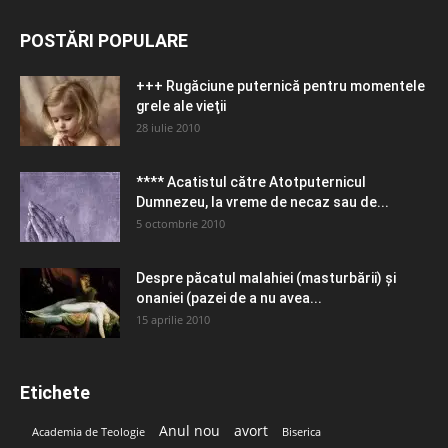
POSTĂRI POPULARE
+++ Rugăciune puternică pentru momentele
grele ale vieţii
28 iulie 2010
**** Acatistul către Atotputernicul
Dumnezeu, la vreme de necaz sau de...
5 octombrie 2010
Despre păcatul malahiei (masturbării) şi
onaniei (pazei de a nu avea...
15 aprilie 2010
Etichete
Anul nou
avort
Academia de Teologie
Biserica