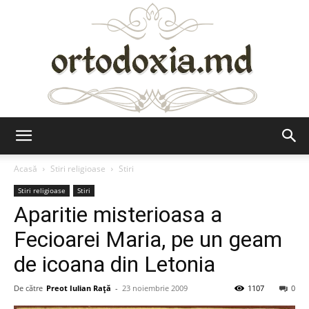
Ortodoxia.md
Acasă
Stiri religioase
Stiri
Stiri religioase
Stiri
Aparitie misterioasa a
Fecioarei Maria, pe un geam
de icoana din Letonia
De către
Preot Iulian Raţă
-
23 noiembrie 2009
1107
0