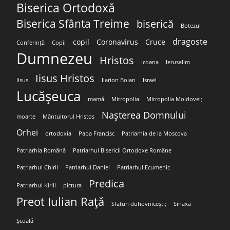
Biserica Ortodoxă
Biserica Sfânta Treime
biserică
Botezul
dragoste
copil
Coronavirus
Cruce
Conferință
Copii
Dumnezeu
Hristos
Icoana
Ierusalim
Iisus Hristos
Iisus
Ilarion Boian
Israel
Lucășeuca
mamă
Mitropolia
Mitropolia Moldovei;
Nașterea Domnului
moarte
Mântuitorul Hristos
Orhei
ortodoxia
Papa Francisc
Patriarhia de la Moscova
Patriarhia Română
Patriarhul Bisericii Ortodoxe Române
Patriarhul Chiril
Patriarhul Daniel
Patriarhul Ecumenic
Predica
Patriarhul Kirill
pictura
Preot Iulian Rață
Sfaturi duhovnicești;
Sinaxa
Școală