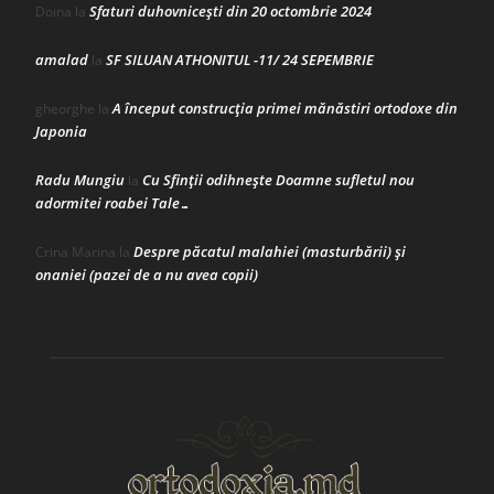
Sfaturi duhovnicești din 20 octombrie 2024
Doina
la
amalad
SF SILUAN ATHONITUL -11/ 24 SEPEMBRIE
la
A început construcţia primei mănăstiri ortodoxe din
gheorghe
la
Japonia
Radu Mungiu
Cu Sfinții odihnește Doamne sufletul nou
la
adormitei roabei Tale…
Despre păcatul malahiei (masturbării) şi
Crina Marina
la
onaniei (pazei de a nu avea copii)