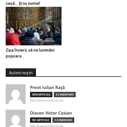
casă… Și nu numai!
Ziua Învierii, să ne luminăm
popoare…
Autorii noștri
Preot Iulian Raţă
3878 ARTICOLE
6 COMENTARII
http://www.ortodoxia.md
Diacon Victor Casian
581 ARTICOLE
5 COMENTARII
http://www.ortodoxia.md