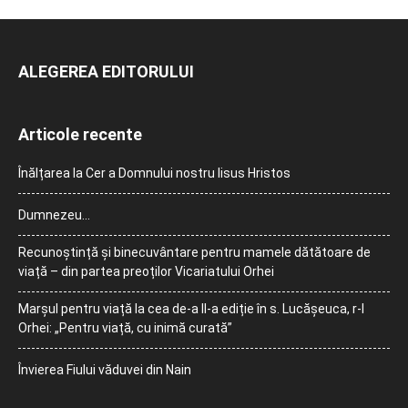
ALEGEREA EDITORULUI
Articole recente
Înălțarea la Cer a Domnului nostru Iisus Hristos
Dumnezeu…
Recunoștință și binecuvântare pentru mamele dătătoare de
viață – din partea preoților Vicariatului Orhei
Marșul pentru viață la cea de-a II-a ediție în s. Lucășeuca, r-l
Orhei: „Pentru viață, cu inimă curată”
Învierea Fiului văduvei din Nain