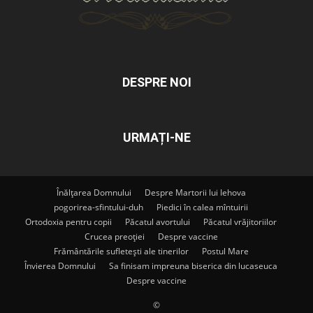
DESPRE NOI
URMAȚI-NE
Înălțarea Domnului
Despre Martorii lui Iehova
pogorirea-sfintului-duh
Piedici în calea mîntuirii
Ortodoxia pentru copii
Păcatul avortului
Păcatul vrăjitoriilor
Crucea preoției
Despre vaccine
Frământările sufletești ale tinerilor
Postul Mare
Învierea Domnului
Sa finisam impreuna biserica din lucaseuca
Despre vaccine
©