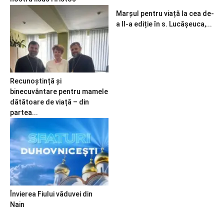
Marșul pentru viață la cea de-
a II-a ediție în s. Lucășeuca,...
Recunoștință și
binecuvântare pentru mamele
dătătoare de viață – din
partea...
Învierea Fiului văduvei din
Nain