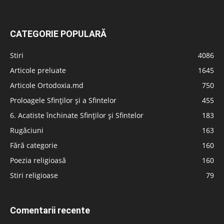
CATEGORIE POPULARĂ
Stiri
4086
Articole preluate
1645
Articole Ortodoxia.md
750
Proloagele Sfinților și a Sfintelor
455
6. Acatiste închinate Sfinților și Sfintelor
183
Rugăciuni
163
Fără categorie
160
Poezia religioasă
160
Stiri religioase
79
Comentarii recente