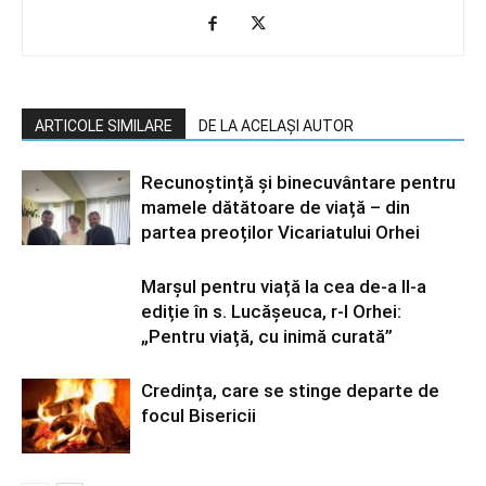
ARTICOLE SIMILARE
DE LA ACELAȘI AUTOR
Recunoștință și binecuvântare pentru
mamele dătătoare de viață – din
partea preoților Vicariatului Orhei
Marșul pentru viață la cea de-a II-a
ediție în s. Lucășeuca, r-l Orhei:
„Pentru viață, cu inimă curată”
Credința, care se stinge departe de
focul Bisericii