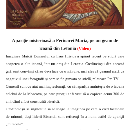
Apariţie misterioasă a Fecioarei Maria, pe un geam de
icoană din Letonia
(Video)
Imaginea Maicii Domnului cu Iisus Hristos a apărut recent pe sticlă care
acoperea o alta icoană, într-un oraş din Letonia. Credincioşii din această
ţară sunt convinşi că au de-a face cu o minune, mai ales că geamul arată ca
negativul unei fotografii şi pare să fie gravata pe sticlă, relatează Pro TV.
Oamenii sunt cu atat mai impresionaţi, cu cât apariţia aminteşte de o icoana
celebră de la Moscova, pe care preoţii ar fi vrut să o copieze acum 300 de
ani, când a fost construită biserică.
Credincioşii se înghesuie să se roage la imaginea pe care o cred făcătoare
de minuni, deşi liderii Bisericii sunt reticenţi în a numi astfel de apariţii
„miracole”.