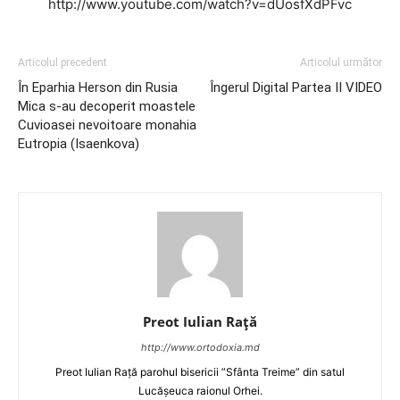
http://www.youtube.com/watch?v=dUosfXdPFvc
Articolul precedent
Articolul următor
În Eparhia Herson din Rusia
Îngerul Digital Partea II VIDEO
Mica s-au decoperit moastele
Cuvioasei nevoitoare monahia
Eutropia (Isaenkova)
Preot Iulian Raţă
http://www.ortodoxia.md
Preot Iulian Rață parohul bisericii ”Sfânta Treime” din satul
Lucășeuca raionul Orhei.