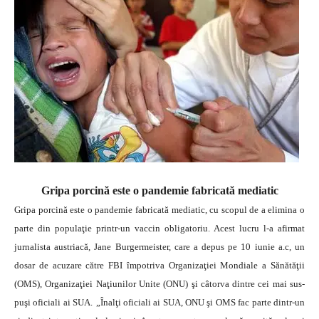
Gripa porcină este o pandemie fabricată mediatic
Gripa porcină este o pandemie fabricată mediatic, cu scopul de a elimina o
parte din populaţie printr-un vaccin obligatoriu. Acest lucru l-a afirmat
jurnalista austriacă, Jane Burgermeister, care a depus pe 10 iunie a.c, un
dosar de acuzare către FBI împotriva Organizaţiei Mondiale a Sănătăţii
(OMS), Organizaţiei Naţiunilor Unite (ONU) şi câtorva dintre cei mai sus-
puşi oficiali ai SUA.
„Înalţi oficiali ai SUA, ONU şi OMS fac parte dintr-un