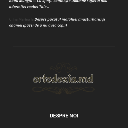
Radu Mungiu
Cu Sfinții odihnește Doamne sufletul nou
la
adormitei roabei Tale…
Despre păcatul malahiei (masturbării) şi
Crina Marina
la
onaniei (pazei de a nu avea copii)
DESPRE NOI