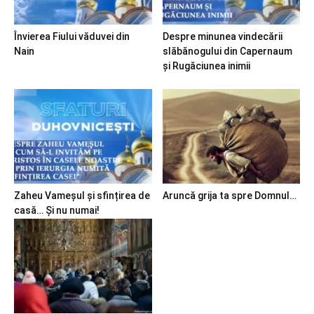
Învierea Fiului văduvei din
Despre minunea vindecării
Nain
slăbănogului din Capernaum
și Rugăciunea inimii
Zaheu Vameșul și sfințirea de
Aruncă grija ta spre Domnul…
casă… Și nu numai!