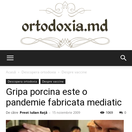
Ortodoxia.md
Acasă
Descopera ortodoxia
Despre vaccine
Descopera ortodoxia
Despre vaccine
Gripa porcina este o
pandemie fabricata mediatic
De către
Preot Iulian Raţă
-
15 noiembrie 2009
1069
0