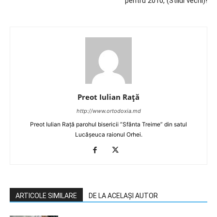
pentru 2010, (Stilul vechi)!
Preot Iulian Raţă
http://www.ortodoxia.md
Preot Iulian Rață parohul bisericii ”Sfânta Treime” din satul
Lucășeuca raionul Orhei.
ARTICOLE SIMILARE
DE LA ACELAȘI AUTOR