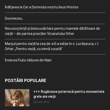
Înălțarea la Cer a Domnului nostru Iisus Hristos
Dumnezeu…
Recunoștință și binecuvântare pentru mamele dătătoare de
viață – din partea preoților Vicariatului Orhei
Marșul pentru viață la cea de-a II-a ediție în s. Lucășeuca, r-l
Orhei: „Pentru viață, cu inimă curată”
Învierea Fiului văduvei din Nain
POSTĂRI POPULARE
+++ Rugăciune puternică pentru momentele
grele ale vieţii
28 iulie 2010