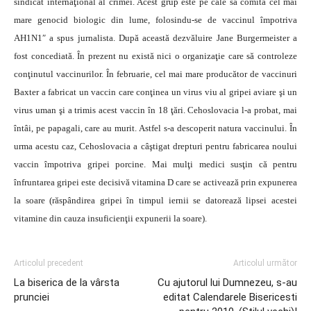
sindicat internaţional al crimei. Acest grup este pe cale să comită cel mai
mare genocid biologic din lume, folosindu-se de vaccinul împotriva
AH1N1″ a spus jurnalista. După această dezvăluire Jane Burgermeister a
fost concediată. În prezent nu există nici o organizaţie care să controleze
conţinutul vaccinurilor. În februarie, cel mai mare producător de vaccinuri
Baxter a fabricat un vaccin care conţinea un virus viu al gripei aviare şi un
virus uman şi a trimis acest vaccin în 18 ţări. Cehoslovacia l-a probat, mai
întâi, pe papagali, care au murit. Astfel s-a descoperit natura vaccinului. În
urma acestu caz, Cehoslovacia a câştigat drepturi pentru fabricarea noului
vaccin împotriva gripei porcine. Mai mulţi medici susţin că pentru
înfruntarea gripei este decisivă vitamina D care se activează prin expunerea
la soare (răspândirea gripei în timpul iernii se datorează lipsei acestei
vitamine din cauza insuficienţii expunerii la soare).
Articolul precedent
Articolul următor
La biserica de la vârsta
Cu ajutorul lui Dumnezeu, s-au
prunciei
editat Calendarele Bisericesti