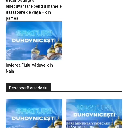
Recunoștință și
binecuvântare pentru mamele
dătătoare de viață – din
partea...
Învierea Fiului văduvei din
Nain
Descoperă ortodoxia