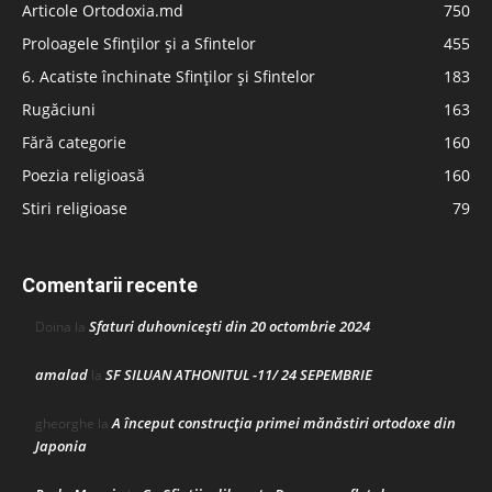
Articole Ortodoxia.md
750
Proloagele Sfinților și a Sfintelor
455
6. Acatiste închinate Sfinților și Sfintelor
183
Rugăciuni
163
Fără categorie
160
Poezia religioasă
160
Stiri religioase
79
Comentarii recente
Sfaturi duhovnicești din 20 octombrie 2024
Doina
la
amalad
SF SILUAN ATHONITUL -11/ 24 SEPEMBRIE
la
A început construcţia primei mănăstiri ortodoxe din
gheorghe
la
Japonia