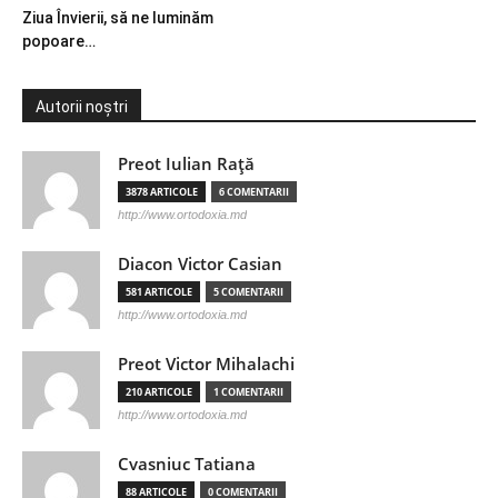
Ziua Învierii, să ne luminăm
popoare…
Autorii noștri
Preot Iulian Raţă
3878 ARTICOLE
6 COMENTARII
http://www.ortodoxia.md
Diacon Victor Casian
581 ARTICOLE
5 COMENTARII
http://www.ortodoxia.md
Preot Victor Mihalachi
210 ARTICOLE
1 COMENTARII
http://www.ortodoxia.md
Cvasniuc Tatiana
88 ARTICOLE
0 COMENTARII