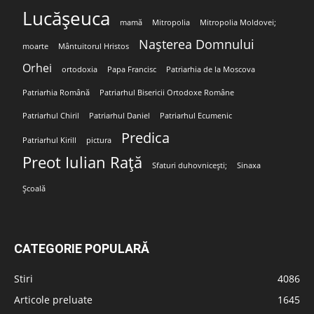
Lucășeuca
mamă
Mitropolia
Mitropolia Moldovei;
Nașterea Domnului
moarte
Mântuitorul Hristos
Orhei
ortodoxia
Papa Francisc
Patriarhia de la Moscova
Patriarhia Română
Patriarhul Bisericii Ortodoxe Române
Patriarhul Chiril
Patriarhul Daniel
Patriarhul Ecumenic
Predica
Patriarhul Kirill
pictura
Preot Iulian Rață
Sfaturi duhovnicești;
Sinaxa
Școală
CATEGORIE POPULARĂ
Stiri
4086
Articole preluate
1645