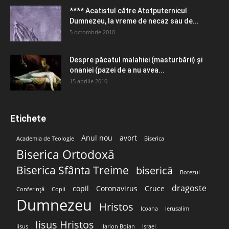
**** Acatistul către Atotputernicul
Dumnezeu, la vreme de necaz sau de...
5 octombrie 2010
Despre păcatul malahiei (masturbării) şi
onaniei (pazei de a nu avea...
15 aprilie 2010
Etichete
Anul nou
avort
Academia de Teologie
Biserica
Biserica Ortodoxă
Biserica Sfânta Treime
biserică
Botezul
dragoste
copil
Coronavirus
Cruce
Conferință
Copii
Dumnezeu
Hristos
Icoana
Ierusalim
Iisus Hristos
Iisus
Ilarion Boian
Israel