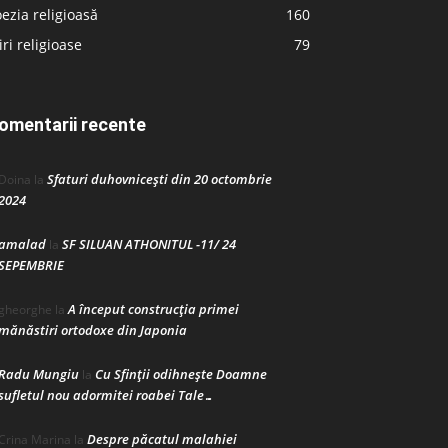
ezia religioasă
160
iri religioase
79
omentarii recente
Sfaturi duhovnicești din 20 octombrie
Doina
la
2024
amalad
SF SILUAN ATHONITUL -11/ 24
la
SEPEMBRIE
A început construcţia primei
gheorghe
la
mănăstiri ortodoxe din Japonia
Radu Mungiu
Cu Sfinții odihnește Doamne
la
sufletul nou adormitei roabei Tale…
Despre păcatul malahiei
Crina Marina
la