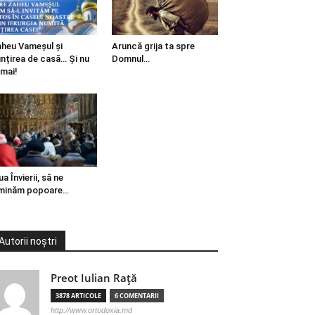
heu Vameșul și
Aruncă grija ta spre
ințirea de casă… Și nu
Domnul…
mai!
ua Învierii, să ne
minăm popoare…
Autorii noștri
Preot Iulian Raţă
3878 ARTICOLE
6 COMENTARII
http://www.ortodoxia.md