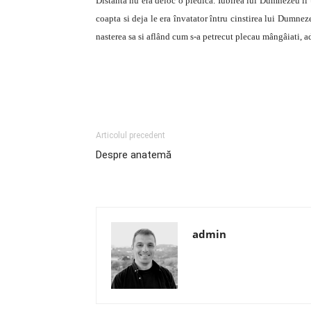
Distanta nu era deloc o piedica. Iubirea lui Dumnezeu îl 
coapta si deja le era învatator întru cinstirea lui Dumnez
nasterea sa si aflând cum s-a petrecut plecau mângâiati,
Articolul precedent
Despre anatemă
admin