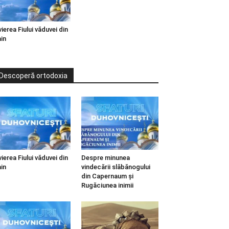
vierea Fiului văduvei din
in
Descoperă ortodoxia
vierea Fiului văduvei din
Despre minunea
in
vindecării slăbănogului
din Capernaum și
Rugăciunea inimii