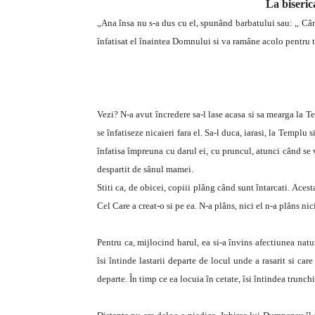
La biseric
„Ana însa nu s-a dus cu el, spunând barbatului sau: ,, Când
înfatisat el înaintea Domnului si va ramâne acolo pentru t
Vezi? N-a avut încredere sa-l lase acasa si sa mearga la Te
se înfatiseze nicaieri fara el. Sa-l duca, iarasi, la Templu s
înfatisa împreuna cu darul ei, cu pruncul, atunci când se v
despartit de sânul mamei.
Stiti ca, de obicei, copiii plâng când sunt întarcati. Aces
Cel Care a creat-o si pe ea. N-a plâns, nici el n-a plâns ni
Pentru ca, mijlocind harul, ea si-a învins afectiunea nat
îsi întinde lastarii departe de locul unde a rasarit si ca
departe. În timp ce ea locuia în cetate, îsi întindea trunch