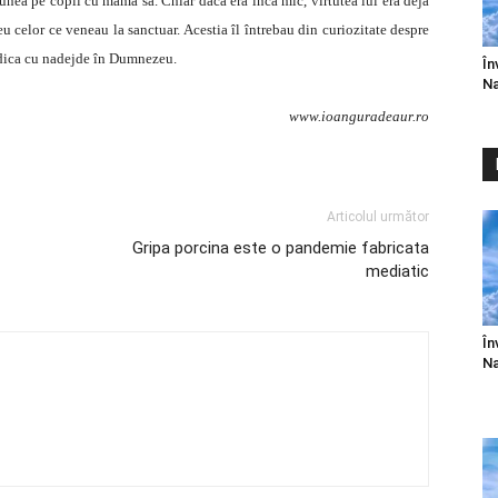
unea pe copil cu mama sa. Chiar daca era înca mic, virtutea lui era deja
eu celor ce veneau la sanctuar. Acestia îl întrebau din curiozitate despre
 adica cu nadejde în Dumnezeu.
În
Na
www.ioanguradeaur.ro
Articolul următor
Gripa porcina este o pandemie fabricata
mediatic
În
Na