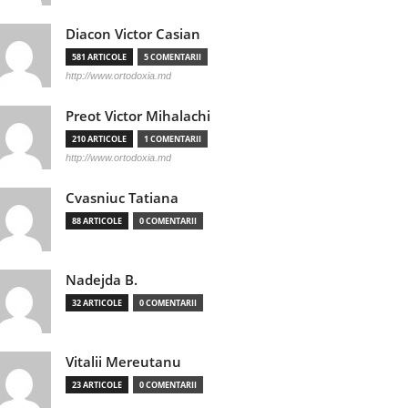
Diacon Victor Casian
581 ARTICOLE
5 COMENTARII
http://www.ortodoxia.md
Preot Victor Mihalachi
210 ARTICOLE
1 COMENTARII
http://www.ortodoxia.md
Cvasniuc Tatiana
88 ARTICOLE
0 COMENTARII
Nadejda B.
32 ARTICOLE
0 COMENTARII
Vitalii Mereutanu
23 ARTICOLE
0 COMENTARII