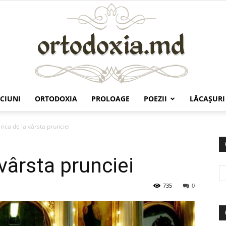
CIUNI
ORTODOXIA
PROLOAGE
POEZII
LĂCAŞURI
Ortodoxia.md
rica de la vârsta prunciei
 vârsta prunciei
735
0