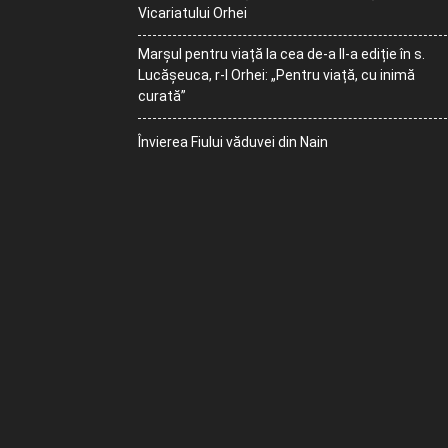
Vicariatului Orhei
Marșul pentru viață la cea de-a II-a ediție în s.
Lucășeuca, r-l Orhei: „Pentru viață, cu inimă
curată”
Învierea Fiului văduvei din Nain