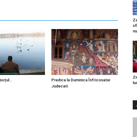
Za
sf
nu
Zi
 soțul…
Predica la Duminica Înfricosatei
lu
Judecati