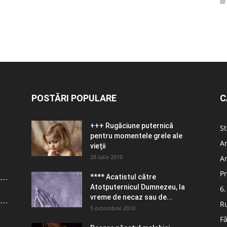
POSTĂRI POPULARE
C
+++ Rugăciune puternică
St
pentru momentele grele ale
Ar
vieţii
28 iulie 2010
Ar
Pr
**** Acatistul către
Atotputernicul Dumnezeu, la
6.
vreme de necaz sau de...
R
5 octombrie 2010
Fă