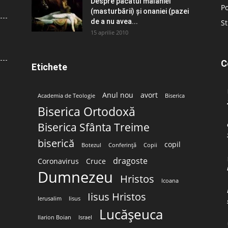
Despre păcatul malahiei
Po
(masturbării) şi onaniei (pazei
de a nu avea...
St
15 aprilie 2010
C
Etichete
Anul nou
avort
Academia de Teologie
Biserica
Biserica Ortodoxă
Biserica Sfânta Treime
biserică
copil
Botezul
Conferință
Copii
dragoste
Coronavirus
Cruce
Dumnezeu
Hristos
Icoana
Iisus Hristos
Ierusalim
Iisus
Lucășeuca
Ilarion Boian
Israel