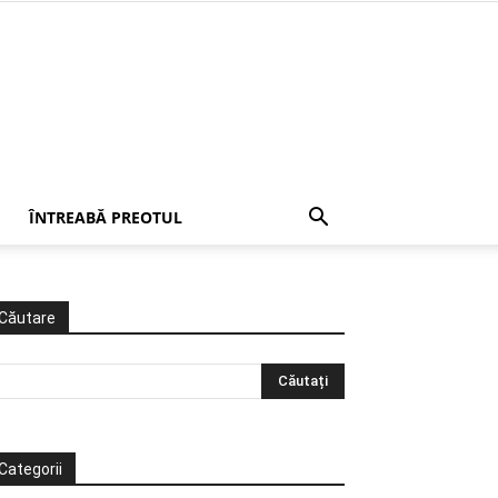
ÎNTREABĂ PREOTUL
Căutare
Categorii