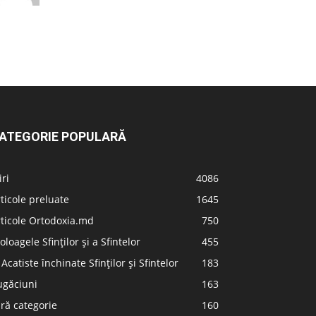
ATEGORIE POPULARĂ
iri
4086
ticole preluate
1645
ticole Ortodoxia.md
750
oloagele Sfinților și a Sfintelor
455
 Acatiste închinate Sfinților și Sfintelor
183
ugăciuni
163
ră categorie
160