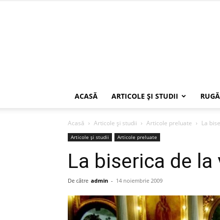
ACASĂ
ARTICOLE ŞI STUDII
RUGĂ
Acasă
Articole şi studii
Articole preluate
La bise
Articole şi studii
Articole preluate
La biserica de la
De către
admin
-
14 noiembrie 2009