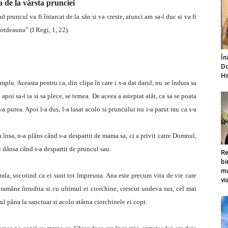
a de la vârsta prunciei
 pruncul va fi întarcat de la sân si va creste, atunci am sa-l duc si va fi
otdeauna” (I Regi, 1, 22).
În
Do
Hr
mplu. Aceasta pentru ca, din clipa în care i s-a dat darul, nu se îndura sa
i apoi sa-l ia si sa plece, se temea. De aceea a asteptat atât, ca sa se poata
a putea. Apoi l-a dus, l-a lasat acolo si pruncului nu i-a parut rau ca s-a
ta însa, n-a plâns când s-a despartit de mama sa, ci a privit catre Domnul,
ci dânsa când s-a despartit de pruncul sau.
Re
bi
ma
urala, socotind ca ei sunt tot împreuna. Ana este precum vita de vie care
vi
re ramâne înrudita si cu ultimul ei ciorchine, crescut undeva sus, cel mai
iul pâna la sanctuar si acolo atârna ciorchinele ei copt.