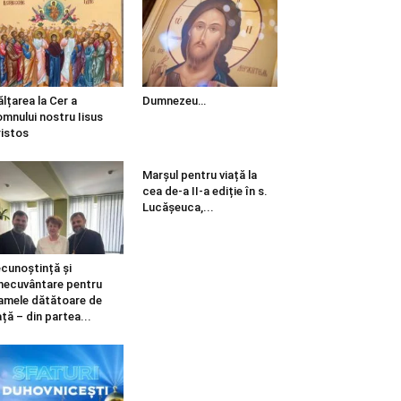
ălțarea la Cer a
Dumnezeu…
mnului nostru Iisus
istos
Marșul pentru viață la
cea de-a II-a ediție în s.
Lucășeuca,...
cunoștință și
necuvântare pentru
mele dătătoare de
ață – din partea...