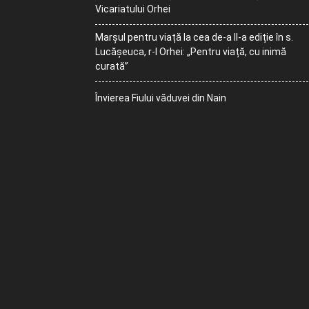
Vicariatului Orhei
Marșul pentru viață la cea de-a II-a ediție în s.
Lucășeuca, r-l Orhei: „Pentru viață, cu inimă
curată”
Învierea Fiului văduvei din Nain