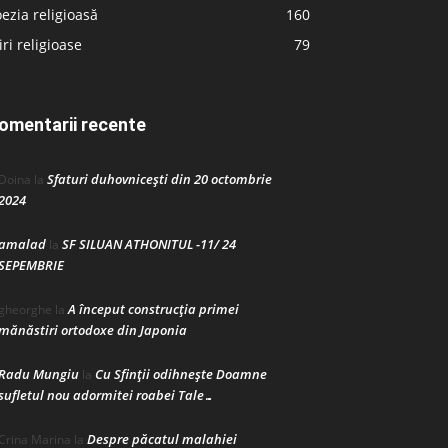
ezia religioasă
160
iri religioase
79
omentarii recente
Sfaturi duhovnicești din 20 octombrie
Doina
la
2024
amalad
SF SILUAN ATHONITUL -11/ 24
la
SEPEMBRIE
A început construcţia primei
gheorghe
la
mănăstiri ortodoxe din Japonia
Radu Mungiu
Cu Sfinții odihnește Doamne
la
sufletul nou adormitei roabei Tale…
Despre păcatul malahiei
Crina Marina
la