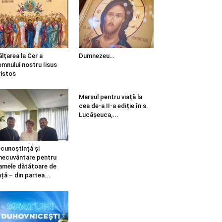
ălțarea la Cer a
Dumnezeu…
mnului nostru Iisus
istos
Marșul pentru viață la
cea de-a II-a ediție în s.
Lucășeuca,...
cunoștință și
necuvântare pentru
mele dătătoare de
ață – din partea...