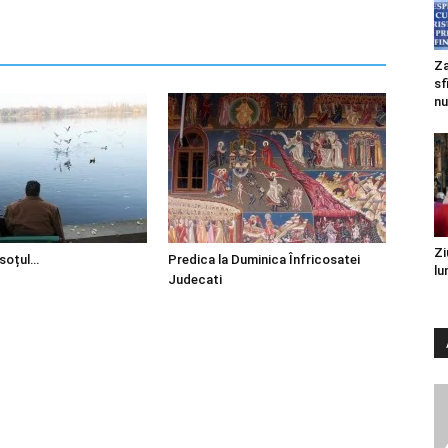
Za
sf
nu
Zi
 soțul…
Predica la Duminica Înfricosatei
lu
Judecati