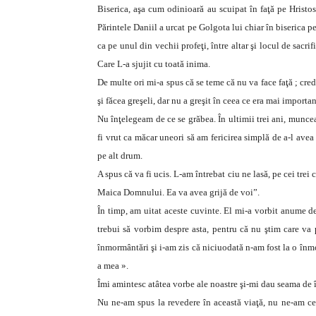
Biserica, aşa cum odinioară au scuipat în faţă pe Hristos,
Părintele Daniil a urcat pe Golgota lui chiar în biserica pe
ca pe unul din vechii profeţi, între altar şi locul de sacrif
Care L-a sjujit cu toată inima.
De multe ori mi-a spus că se teme că nu va face faţă ; cre
şi făcea greşeli, dar nu a greşit în ceea ce era mai important
Nu înţelegeam de ce se grăbea. În ultimii trei ani, muncea
fi vrut ca măcar uneori să am fericirea simplă de a-l avea 
pe alt drum.
A spus că va fi ucis. L-am întrebat ciu ne lasă, pe cei trei
Maica Domnului. Ea va avea grijă de voi”.
În timp, am uitat aceste cuvinte. El mi-a vorbit anume de
trebui să vorbim despre asta, pentru că nu ştim care va
înmormântări şi i-am zis că niciuodată n-am fost la o înmor
a mea ».
Îmi amintesc atâtea vorbe ale noastre şi-mi dau seama de î
Nu ne-am spus la revedere în această viaţă, nu ne-am cer