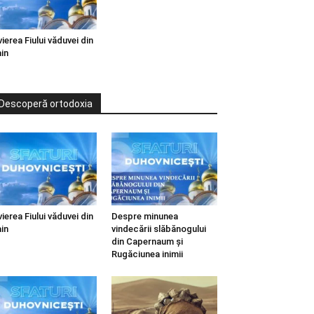
vierea Fiului văduvei din
in
Descoperă ortodoxia
vierea Fiului văduvei din
Despre minunea
in
vindecării slăbănogului
din Capernaum și
Rugăciunea inimii