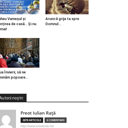
heu Vameșul și
Aruncă grija ta spre
ințirea de casă… Și nu
Domnul…
mai!
ua Învierii, să ne
minăm popoare…
Autorii noștri
Preot Iulian Raţă
3878 ARTICOLE
6 COMENTARII
http://www.ortodoxia.md