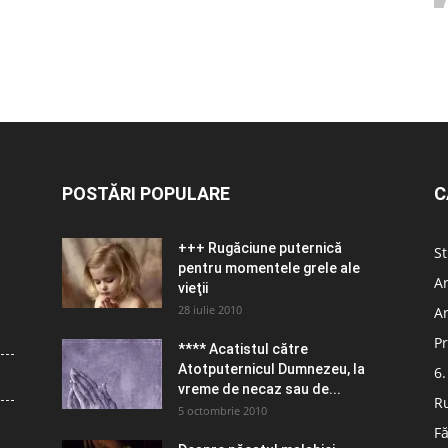
POSTĂRI POPULARE
C
+++ Rugăciune puternică
St
pentru momentele grele ale
Ar
vieţii
28 iulie 2010
Ar
Pr
**** Acatistul către
Atotputernicul Dumnezeu, la
6.
vreme de necaz sau de...
R
5 octombrie 2010
Fă