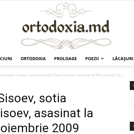
CIUNI
ORTODOXIA
PROLOAGE
POEZII
LĂCAŞURI
Ortodoxia.md
rea Iuliei Sisoev, sotia preotului Daniil Sisoev, asasinat la Moscova pe 20...
Sisoev, sotia
Sisoev, asasinat la
oiembrie 2009