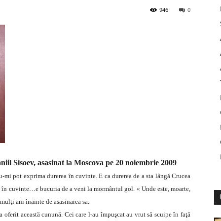
946
0
Daniil Sisoev, asasinat la Moscova pe 20 noiembrie 2009
u-mi pot exprima durerea în cuvinte. E ca durerea de a sta lângă Crucea
e în cuvinte…e bucuria de a veni la mormântul gol. « Unde este, moarte,
 mulţi ani înainte de asasinarea sa.
a oferit această cunună. Cei care l-au împuşcat au vrut să scuipe în faţă