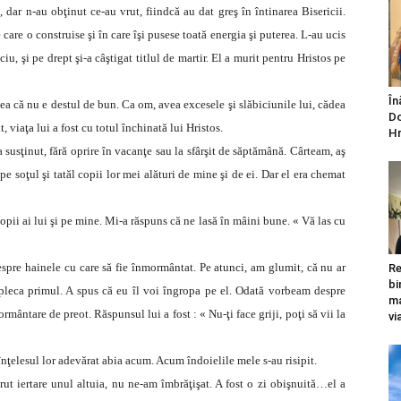
 dar n-au obţinut ce-au vrut, fiindcă au dat greş în întinarea Bisericii.
 care o construise şi în care îşi pusese toată energia şi puterea. L-au ucis
iciu, şi pe drept şi-a câştigat titlul de martir. El a murit pentru Hristos pe
În
dea că nu e destul de bun. Ca om, avea excesele şi slăbiciunile lui, cădea
Do
, viaţa lui a fost cu totul închinată lui Hristos.
Hr
 susţinut, fără oprire în vacanţe sau la sfârşit de săptămână. Cârteam, aş
pe soţul şi tatăl copii lor mei alături de mine şi de ei. Dar el era chemat
 copii ai lui şi pe mine. Mi-a răspuns că ne lasă în mâini bune. « Vă las cu
spre hainele cu care să fie înmormântat. Pe atunci, am glumit, că nu ar
Re
bi
 pleca primul. A spus că eu îl voi îngropa pe el. Odată vorbeam despre
ma
mântare de preot. Răspunsul lui a fost : « Nu-ţi face griji, poţi să vii la
vi
nţelesul lor adevărat abia acum. Acum îndoielile mele s-au risipit.
ut iertare unul altuia, nu ne-am îmbrăţişat. A fost o zi obişnuită…el a