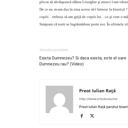
plecat să săvârşească sfânta Liturghie şi atunci l-am văzut
De ce nu m-am dus în ziua aceea să-l întnesc la biserică ?
copiii…trebuia să am grijă de copiii lui…ca şi cum o mân
Simţeam că norii se îngrămădeau peste noi. În ultimele zile
Articolul precedent
Exista Dumnezeu? Si daca exista, este el oare
Dumnezeu rau? (Video)
Preot Iulian Raţă
http://www.ortodoxia.md
Preot Iulian Rață parohul biser