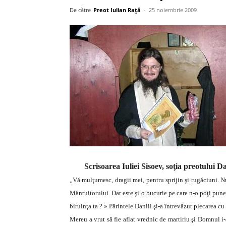
De către
Preot Iulian Raţă
-
25 noiembrie 2009
Scrisoarea Iuliei Sisoev, soţia preotului 
„Vă mulţumesc, dragii mei, pentru sprijin şi rugăciuni. N
Mântuitorului. Dar este şi o bucurie pe care n-o poţi pun
biruinţa ta ? » Părintele Daniil şi-a întrevăzut plecarea cu
Mereu a vrut să fie aflat vrednic de martiriu şi Domnul i-