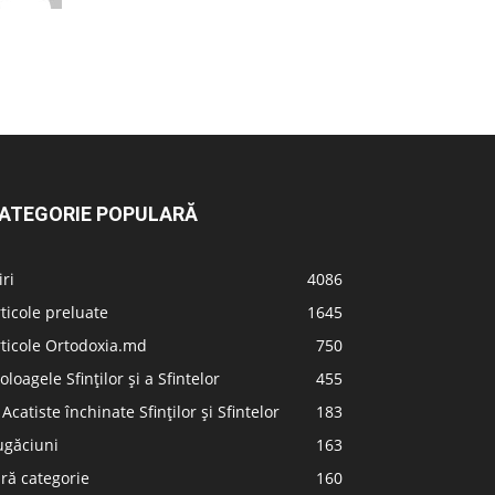
ATEGORIE POPULARĂ
iri
4086
ticole preluate
1645
ticole Ortodoxia.md
750
oloagele Sfinților și a Sfintelor
455
 Acatiste închinate Sfinților și Sfintelor
183
ugăciuni
163
ră categorie
160