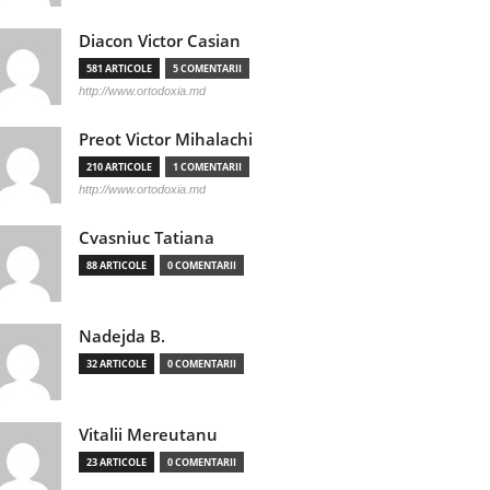
Diacon Victor Casian
581 ARTICOLE
5 COMENTARII
http://www.ortodoxia.md
Preot Victor Mihalachi
210 ARTICOLE
1 COMENTARII
http://www.ortodoxia.md
Cvasniuc Tatiana
88 ARTICOLE
0 COMENTARII
Nadejda B.
32 ARTICOLE
0 COMENTARII
Vitalii Mereutanu
23 ARTICOLE
0 COMENTARII