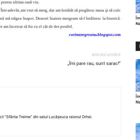
 pentru ultima oară viu.
 Într-adevăr, am vrut să merg, dar am hotărât să pregătesc masa şi să culc
În
ă mă trăgea înapoi. Deseori înainte mergeam să-l întâlnesc la biserică.
Na
 am încercat să fiu cu el cât de des posibil.
corinanegreanu.blogspot.com
Articolul următor
„Îmi pare rau, sunt sarac!”
În
Na
icii ”Sfânta Treime” din satul Lucășeuca raionul Orhei.