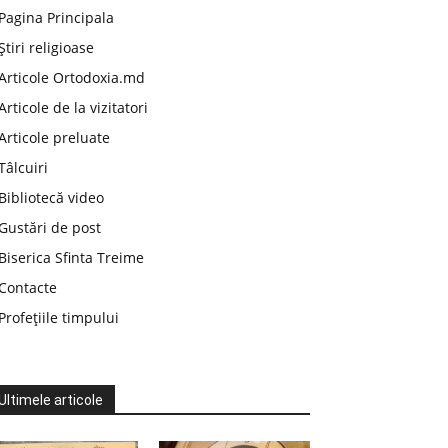
Pagina Principala
Știri religioase
Articole Ortodoxia.md
Articole de la vizitatori
Articole preluate
Tâlcuiri
Bibliotecă video
Gustări de post
Biserica Sfinta Treime
Contacte
Profețiile timpului
Ultimele articole