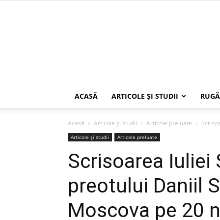
ACASĂ
ARTICOLE ŞI STUDII
RUGĂ
Acasă
Articole şi studii
Articole preluate
Scrisoa
Articole şi studii
Articole preluate
Scrisoarea Iuliei 
preotului Daniil 
Moscova pe 20 n