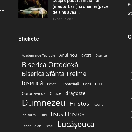
Despre păcatul malahiei
Po
(masturbării) şi onaniei (pazei
de a nu avea...
St
15 aprilie 2010
C
Etichete
Anul nou
avort
Academia de Teologie
Biserica
Biserica Ortodoxă
Biserica Sfânta Treime
biserică
copil
Botezul
Conferință
Copii
dragoste
Coronavirus
Cruce
Dumnezeu
Hristos
Icoana
Iisus Hristos
Ierusalim
Iisus
Lucășeuca
Ilarion Boian
Israel