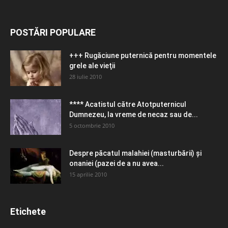
POSTĂRI POPULARE
+++ Rugăciune puternică pentru momentele
grele ale vieţii
28 iulie 2010
**** Acatistul către Atotputernicul
Dumnezeu, la vreme de necaz sau de...
5 octombrie 2010
Despre păcatul malahiei (masturbării) şi
onaniei (pazei de a nu avea...
15 aprilie 2010
Etichete