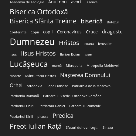
Anul nou
avort
Academia de Teologie
Biserica
Biserica Ortodoxă
Biserica Sfânta Treime
biserică
Botezul
dragoste
copil
Coronavirus
Cruce
Conferință
Copii
Dumnezeu
Hristos
Icoana
Ierusalim
Iisus Hristos
Iisus
Ilarion Boian
Israel
Lucășeuca
mamă
Mitropolia
Mitropolia Moldovei;
Nașterea Domnului
moarte
Mântuitorul Hristos
Orhei
ortodoxia
Papa Francisc
Patriarhia de la Moscova
Patriarhia Română
Patriarhul Bisericii Ortodoxe Române
Patriarhul Chiril
Patriarhul Daniel
Patriarhul Ecumenic
Predica
Patriarhul Kirill
pictura
Preot Iulian Rață
Sfaturi duhovnicești;
Sinaxa