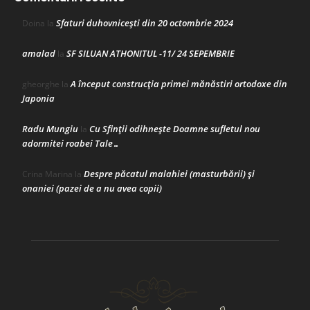
Sfaturi duhovnicești din 20 octombrie 2024
Doina
la
amalad
SF SILUAN ATHONITUL -11/ 24 SEPEMBRIE
la
A început construcţia primei mănăstiri ortodoxe din
gheorghe
la
Japonia
Radu Mungiu
Cu Sfinții odihnește Doamne sufletul nou
la
adormitei roabei Tale…
Despre păcatul malahiei (masturbării) şi
Crina Marina
la
onaniei (pazei de a nu avea copii)