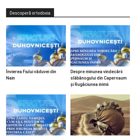
Descoperă ortodoxia
Învierea Fiului văduvei din
Despre minunea vindecării
Nain
slăbănogului din Capernaum
și Rugăciunea inimii