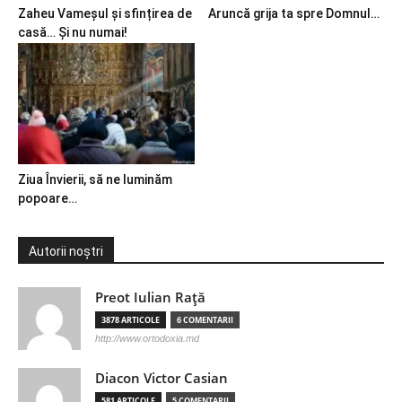
Zaheu Vameșul și sfințirea de
Aruncă grija ta spre Domnul…
casă… Și nu numai!
Ziua Învierii, să ne luminăm
popoare…
Autorii noștri
Preot Iulian Raţă
3878 ARTICOLE
6 COMENTARII
http://www.ortodoxia.md
Diacon Victor Casian
581 ARTICOLE
5 COMENTARII