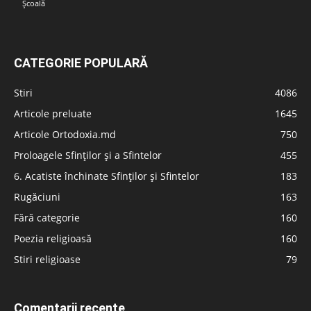
Școală
CATEGORIE POPULARĂ
Stiri
4086
Articole preluate
1645
Articole Ortodoxia.md
750
Proloagele Sfinților și a Sfintelor
455
6. Acatiste închinate Sfinților și Sfintelor
183
Rugăciuni
163
Fără categorie
160
Poezia religioasă
160
Stiri religioase
79
Comentarii recente