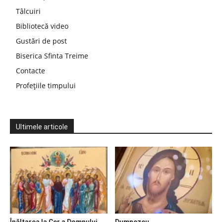
Tâlcuiri
Bibliotecă video
Gustări de post
Biserica Sfinta Treime
Contacte
Profețiile timpului
Ultimele articole
Înălțarea la Cer a Domnului
Dumnezeu…