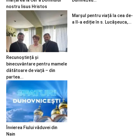
nostru Iisus Hristos
Marșul pentru viață la cea de-
a II-a ediție în s. Lucășeuca,...
Recunoștință și
binecuvântare pentru mamele
dătătoare de viață – din
partea...
Învierea Fiului văduvei din
Nain