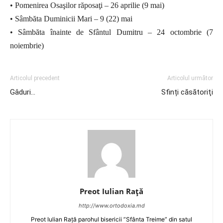
• Pomenirea Osaşilor răposaţi – 26 aprilie (9 mai)
• Sâmbăta Duminicii Mari – 9 (22) mai
• Sâmbăta înainte de Sfântul Dumitru – 24 octombrie (7
noiembrie)
Articolul precedent
Articolul următor
Gâduri…
Sfinți căsătoriţi
Preot Iulian Raţă
http://www.ortodoxia.md
Preot Iulian Rață parohul bisericii ”Sfânta Treime” din satul