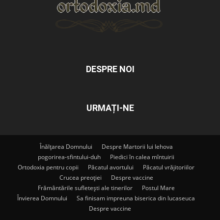
DESPRE NOI
URMAȚI-NE
Înălțarea Domnului
Despre Martorii lui Iehova
pogorirea-sfintului-duh
Piedici în calea mîntuirii
Ortodoxia pentru copii
Păcatul avortului
Păcatul vrăjitoriilor
Crucea preoției
Despre vaccine
Frământările sufletești ale tinerilor
Postul Mare
Învierea Domnului
Sa finisam impreuna biserica din lucaseuca
Despre vaccine