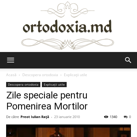
Ortodoxia.md
Acasă
Descopera ortodoxia
Explicații utile
Descopera ortodoxia
Explicații utile
Zile speciale pentru
Pomenirea Mortilor
De către
Preot Iulian Raţă
-
23 ianuarie 2010
1340
0