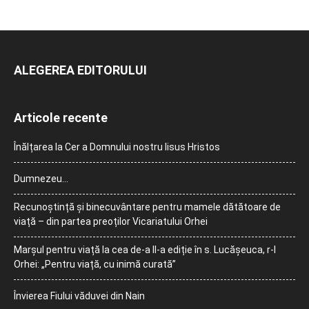
ALEGEREA EDITORULUI
Articole recente
Înălțarea la Cer a Domnului nostru Iisus Hristos
Dumnezeu…
Recunoștință și binecuvântare pentru mamele dătătoare de
viață – din partea preoților Vicariatului Orhei
Marșul pentru viață la cea de-a II-a ediție în s. Lucășeuca, r-l
Orhei: „Pentru viață, cu inimă curată”
Învierea Fiului văduvei din Nain