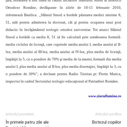
ţară, hotărârea a fost luată în cadrul lucrărilor Sfântului Sinod al Bisericii
Ortodoxe Române, desfăşurate în zilele de 10-11 februarie 2010,
informează Basilica.
„Sfântul Sinod a hotărât păstrarea mediei minime 8,
51, atât pentru admiterea la doctorat, cât şi pentru ocuparea unui post
didactic în învăţământul teologic ortodox universitar. Tot atunci Sfântul
Sinod a hotărât ca media 8, 51 să fie calculată prin următoarea formulă:
media ciclului de licenţă, care cuprinde media anului I, media anului al II-
lea, media anului al III-lea, media anului al IV-lea, plus media de licenţă,
împărţit la 5, cu o pondere de 70% şi media de la master, formată din media
anului I, plus media anului al II-lea, plus media dizertaţiei, împărţit la 3, cu
o pondere de 30%”, a declarat pentru Radio Trinitas pr. Florin Marica,
inspector în cadrul Sectorului teologic-educaţional al Patriarhiei Române.
www.ziarullumina.ro
Articolul precedent
Articolul următor
În primele patru zile ale
Botezul copiilor