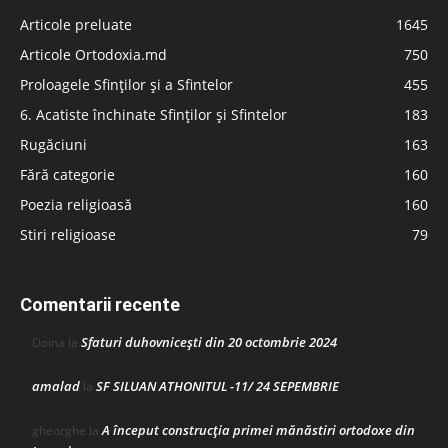
Articole preluate
1645
Articole Ortodoxia.md
750
Proloagele Sfinților și a Sfintelor
455
6. Acatiste închinate Sfinților și Sfintelor
183
Rugăciuni
163
Fără categorie
160
Poezia religioasă
160
Stiri religioase
79
Comentarii recente
Sfaturi duhovnicești din 20 octombrie 2024
Doina
la
amalad
SF SILUAN ATHONITUL -11/ 24 SEPEMBRIE
la
A început construcţia primei mănăstiri ortodoxe din
gheorghe
la