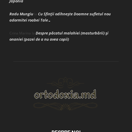
Japonia
Radu Mungiu
Cu Sfinții odihnește Doamne sufletul nou
la
adormitei roabei Tale…
Despre păcatul malahiei (masturbării) şi
Crina Marina
la
onaniei (pazei de a nu avea copii)