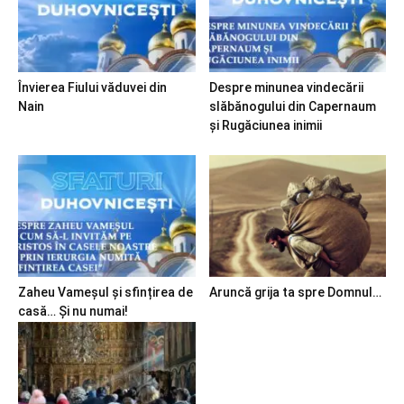
Învierea Fiului văduvei din
Despre minunea vindecării
Nain
slăbănogului din Capernaum
și Rugăciunea inimii
Zaheu Vameșul și sfințirea de
Aruncă grija ta spre Domnul…
casă… Și nu numai!