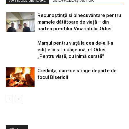
ARTICOLE SIMILARE
DE LA ACELAȘI AUTOR
Recunoștință și binecuvântare pentru
mamele dătătoare de viață – din
partea preoților Vicariatului Orhei
Marșul pentru viață la cea de-a II-a
ediție în s. Lucășeuca, r-l Orhei:
„Pentru viață, cu inimă curată”
Credința, care se stinge departe de
focul Bisericii