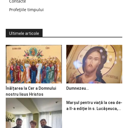
Contacte
Profețiile timpului
Ultimele articole
Înălțarea la Cer a Domnului
Dumnezeu…
nostru Iisus Hristos
Marșul pentru viață la cea de-
a II-a ediție în s. Lucășeuca,...