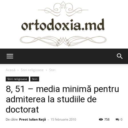
Ortodoxia.md
Acasă
Stiri religioase
Stiri
Stiri religioase
Stiri
8, 51 – media minimă pentru
admiterea la studiile de
doctorat
De către
Preot Iulian Raţă
-
15 februarie 2010
758
0