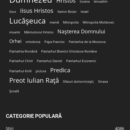
Hristos
Icoana
Ierusalim
Iisus Hristos
Iisus
Ilarion Boian
Israel
Lucășeuca
mamă
Mitropolia
Mitropolia Moldovei;
Nașterea Domnului
moarte
Mântuitorul Hristos
Orhei
ortodoxia
Papa Francisc
Patriarhia de la Moscova
Patriarhia Română
Patriarhul Bisericii Ortodoxe Române
Patriarhul Chiril
Patriarhul Daniel
Patriarhul Ecumenic
Predica
Patriarhul Kirill
pictura
Preot Iulian Rață
Sfaturi duhovnicești;
Sinaxa
Școală
CATEGORIE POPULARĂ
Stiri
4086