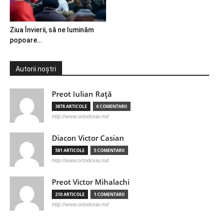
Ziua Învierii, să ne luminăm
popoare…
Autorii noștri
Preot Iulian Raţă
3878 ARTICOLE
6 COMENTARII
http://www.ortodoxia.md
Diacon Victor Casian
581 ARTICOLE
5 COMENTARII
http://www.ortodoxia.md
Preot Victor Mihalachi
210 ARTICOLE
1 COMENTARII
http://www.ortodoxia.md