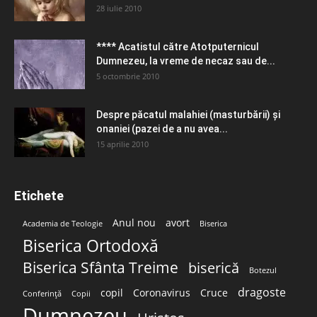
28 iulie 2010
**** Acatistul către Atotputernicul
Dumnezeu, la vreme de necaz sau de...
5 octombrie 2010
Despre păcatul malahiei (masturbării) şi
onaniei (pazei de a nu avea...
15 aprilie 2010
Etichete
Anul nou
avort
Academia de Teologie
Biserica
Biserica Ortodoxă
Biserica Sfânta Treime
biserică
Botezul
dragoste
copil
Coronavirus
Cruce
Conferință
Copii
Dumnezeu