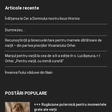
Articole recente
Înălțarea la Cer a Domnului nostru Iisus Hristos
Dumnezeu…
Recunoștință și binecuvântare pentru mamele dătătoare de
viață – din partea preoților Vicariatului Orhei
Marșul pentru viață la cea de-a II-a ediție în s. Lucășeuca, r-l
Orhei: „Pentru viață, cu inimă curată”
Învierea Fiului văduvei din Nain
POSTĂRI POPULARE
+++ Rugăciune puternică pentru momentele
grele ale vieţii