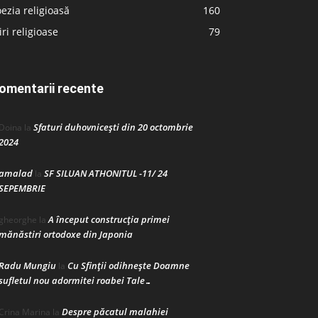
ezia religioasă
160
iri religioase
79
omentarii recente
Sfaturi duhovnicești din 20 octombrie
Doina
la
2024
amalad
SF SILUAN ATHONITUL -11/ 24
la
SEPEMBRIE
A început construcţia primei
gheorghe
la
mănăstiri ortodoxe din Japonia
Radu Mungiu
Cu Sfinții odihnește Doamne
la
sufletul nou adormitei roabei Tale…
Despre păcatul malahiei
Crina Marina
la