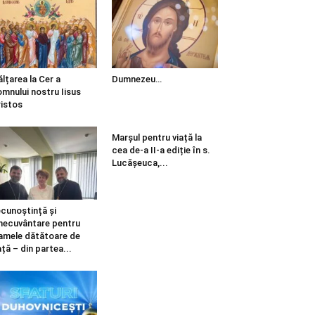
ălțarea la Cer a
Dumnezeu…
mnului nostru Iisus
istos
Marșul pentru viață la
cea de-a II-a ediție în s.
Lucășeuca,...
cunoștință și
necuvântare pentru
mele dătătoare de
ață – din partea...