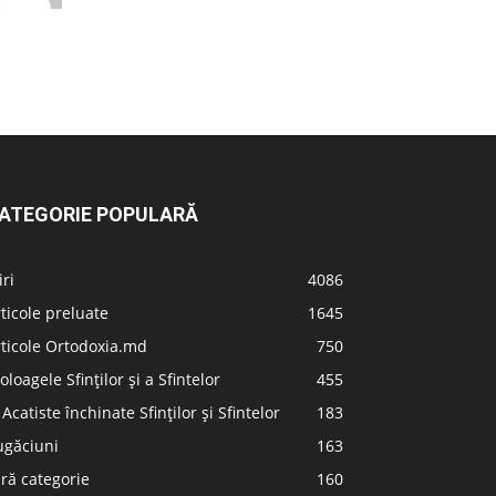
ATEGORIE POPULARĂ
iri
4086
ticole preluate
1645
ticole Ortodoxia.md
750
oloagele Sfinților și a Sfintelor
455
 Acatiste închinate Sfinților și Sfintelor
183
ugăciuni
163
ră categorie
160