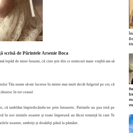
În
Do
Hr
 scrisă de Părintele Arsenie Boca
 mă lepăd de mine însumi, că cine știe din ce nimicuri mare vrajbă am să
ului Tău nume să-mi lucreze în minte mai mult decât fulgerul pe cer, că
Re
ătuiesc în tot ceasul.
bi
ma
vi
oi, că umblăm împiedicându-ne prin întuneric. Patimile au pus tină pe
rind în noi inimile noastre și toate împreună au făcut temniță în care Te
 zilele noastre, umbriți și dosădiți până la pământ.