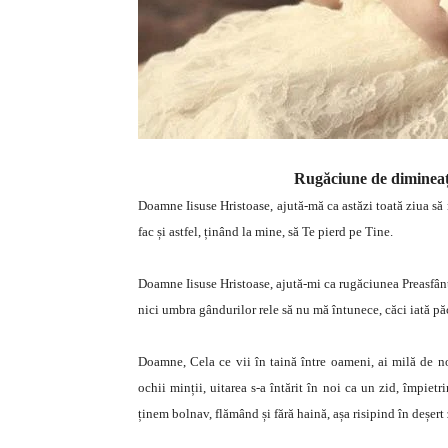
Rugăciune de dimineață
Doamne Iisuse Hristoase, ajută-mă ca astăzi toată ziua să
fac și astfel, ținând la mine, să Te pierd pe Tine.
Doamne Iisuse Hristoase, ajută-mi ca rugăciunea Preasfânt
nici umbra gândurilor rele să nu mă întunece, căci iată păc
Doamne, Cela ce vii în taină între oameni, ai milă de n
ochii minții, uitarea s-a întărit în noi ca un zid, împiet
ținem bolnav, flămând și fără haină, așa risipind în deșert