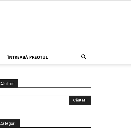
ÎNTREABĂ PREOTUL
Căutare
Categorii