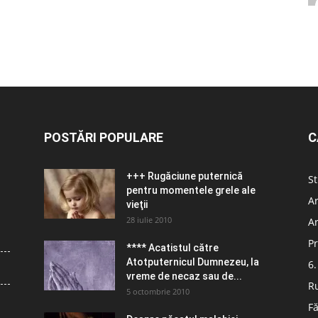
POSTĂRI POPULARE
C
+++ Rugăciune puternică
St
pentru momentele grele ale
Ar
vieţii
28 iulie 2010
Ar
Pr
**** Acatistul către
Atotputernicul Dumnezeu, la
6.
vreme de necaz sau de...
R
5 octombrie 2010
Fă