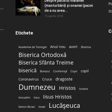
Despre păcatul malahiei
Po
(masturbării) şi onaniei (pazei
de a nu avea...
St
15 aprilie 2010
C
Etichete
Anul nou
avort
Academia de Teologie
Biserica
Biserica Ortodoxă
Biserica Sfânta Treime
biserică
copil
Botezul
Conferință
Copii
dragoste
Coronavirus
Cruce
Dumnezeu
Hristos
Icoana
Iisus Hristos
Ierusalim
Iisus
Lucășeuca
Ilarion Boian
Israel