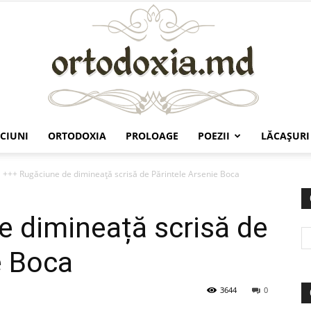
CIUNI
ORTODOXIA
PROLOAGE
POEZII
LĂCAŞURI
Ortodoxia.md
+++ Rugăciune de dimineață scrisă de Părintele Arsenie Boca
 dimineață scrisă de
e Boca
3644
0