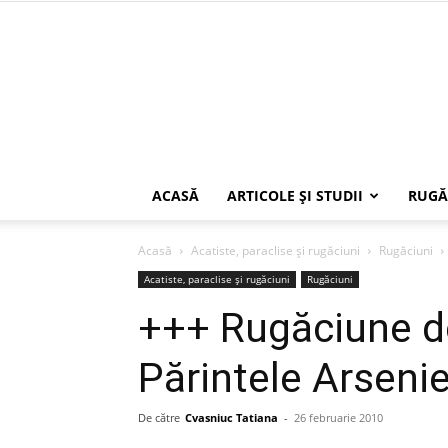
ACASĂ
ARTICOLE ŞI STUDII
RUGĂ
Acasă
Acatiste, paraclise și rugăciuni
Rugăciuni
Acatiste, paraclise și rugăciuni
Rugăciuni
+++ Rugăciune de
Părintele Arseni
De către
Cvasniuc Tatiana
-
26 februarie 2010