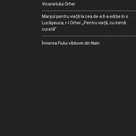
Vicariatului Orhei
Marșul pentru viață la cea de-a II-a ediție în s.
Lucășeuca, r-l Orhei: „Pentru viață, cu inimă
curată”
Învierea Fiului văduvei din Nain