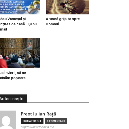
heu Vameșul și
Aruncă grija ta spre
ințirea de casă… Și nu
Domnul…
mai!
ua Învierii, să ne
minăm popoare…
Autorii noștri
Preot Iulian Raţă
3878 ARTICOLE
6 COMENTARII
http://www.ortodoxia.md