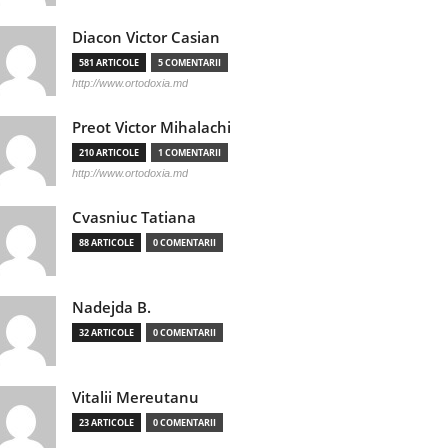
Diacon Victor Casian
581 ARTICOLE
5 COMENTARII
http://www.ortodoxia.md
Preot Victor Mihalachi
210 ARTICOLE
1 COMENTARII
http://www.ortodoxia.md
Cvasniuc Tatiana
88 ARTICOLE
0 COMENTARII
Nadejda B.
32 ARTICOLE
0 COMENTARII
Vitalii Mereutanu
23 ARTICOLE
0 COMENTARII