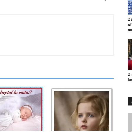
Za
sf
nu
Zi
lu