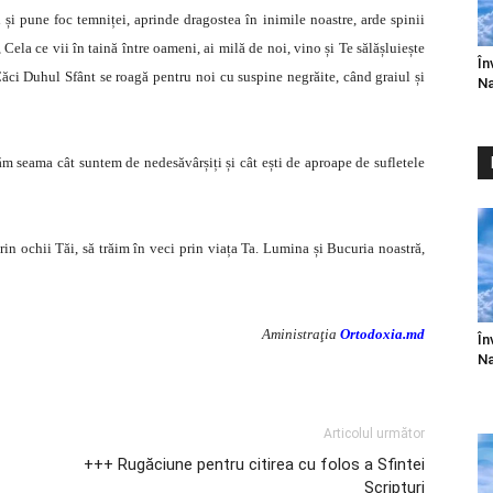
și pune foc temniței, aprinde dragostea în inimile noastre, arde spinii
Cela ce vii în taină între oameni, ai milă de noi, vino și Te sălășluiește
În
ăci Duhul Sfânt se roagă pentru noi cu suspine negrăite, când graiul și
Na
ăm seama cât suntem de nedesăvârșiți și cât ești de aproape de sufletele
n ochii Tăi, să trăim în veci prin viața Ta. Lumina și Bucuria noastră,
Aministraţia
Ortodoxia.md
În
Na
Articolul următor
+++ Rugăciune pentru citirea cu folos a Sfintei
Scripturi