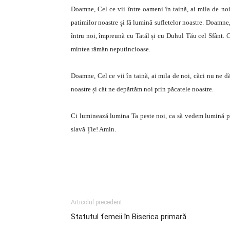
Doamne, Cel ce vii între oameni în taină, ai mila de noi 
patimilor noastre și fă lumină sufletelor noastre. Doamne, 
întru noi, împreună cu Tatăl și cu Duhul Tău cel Sfânt. C
mintea rămân neputincioase.
Doamne, Cel ce vii în taină, ai mila de noi, căci nu ne d
noastre și cât ne depărtăm noi prin păcatele noastre.
Ci luminează lumina Ta peste noi, ca să vedem lumină pri
slavă Ție! Amin.
Articolul precedent
Statutul femeii în Biserica primară