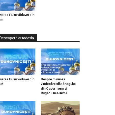
vierea Fiului văduvei din
in
Descoperă ortodoxia
vierea Fiului văduvei din
Despre minunea
in
vindecării slăbănogului
din Capernaum și
Rugăciunea inimii